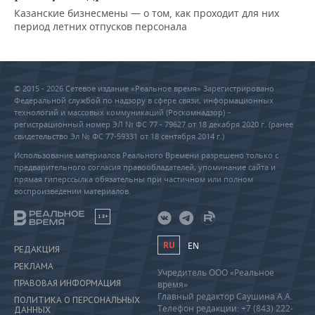
Казанские бизнесмены — о том, как проходит для них
период летних отпусков персонала
© 2015 - 2026 Сетевое издание «Реальное время» Зарегистрировано
Федеральной службой по надзору в сфере связи, информационных
технологий и массовых коммуникаций (Роскомнадзор) –
регистрационный номер ЭЛ № ФС 77 - 79627 от 18 декабря 2020 г. (ранее
свидетельство Эл № ФС 77-59331 от 18 сентября 2014 г.)
Использование материалов Реального Времени разрешено только с
предварительного согласия правообладателей, упоминание сайта и
прямая гиперссылка обязательны при частичном или полном
воспроизведении материалов.
18+
RU
EN
РЕДАКЦИЯ
РЕКЛАМА
Учредитель ООО «Реальное
ПРАВОВАЯ ИНФОРМАЦИЯ
время»
Главный редактор Саушина А.А.
ПОЛИТИКА О ПЕРСОНАЛЬНЫХ
Телефон редакции: +7 (843) 222-
ДАННЫХ