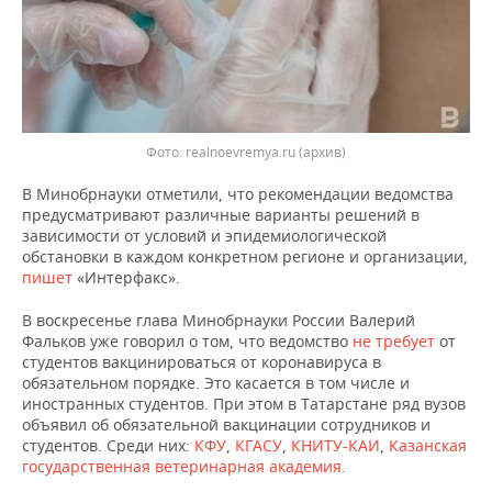
ВОДНЫЕ ВИДЫ СПОРТА
ОБРАЗОВАНИЕ
ХОККЕЙ С МЯЧОМ
ПРОИСШЕСТВИЯ
Фото: realnoevremya.ru (архив)
В Минобрнауки отметили, что рекомендации ведомства
предусматривают различные варианты решений в
зависимости от условий и эпидемиологической
обстановки в каждом конкретном регионе и организации,
пишет
«Интерфакс».
В воскресенье глава Минобрнауки России Валерий
Фальков уже говорил о том, что ведомство
не требует
от
студентов вакцинироваться от коронавируса в
обязательном порядке. Это касается в том числе и
иностранных студентов. При этом в Татарстане ряд вузов
объявил об обязательной вакцинации сотрудников и
студентов. Среди них:
КФУ
,
КГАСУ
,
КНИТУ-КАИ
,
Казанская
государственная ветеринарная академия.