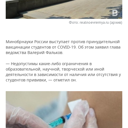
НЕФТЕХИМИЯ
РОЗНИЧНАЯ ТОРГОВЛЯ
НОВОСТИ ТЕХНОЛОГИЙ
МЕРОПРИЯТИЯ
НЕФТЬ
Фото: realnoevremya.ru (архив)
ТРАНСПОРТ
IT
НОВОСТИ МЕРОПРИЯТИЙ
СПОРТ
ОПК
УСЛУГИ
МЕДИА
ВЫЕЗДНАЯ РЕДАКЦИЯ
НОВОСТИ СПОРТА
ОБЩЕСТВО
ЭНЕРГЕТИКА
Минобрнауки России выступает против принудительной
вакцинации студентов от COVID-19. Об этом заявил глава
ТЕЛЕКОММУНИКАЦИИ
БИЗНЕС-БРАНЧИ
ФУТБОЛ
НОВОСТИ ОБЩЕСТВА
ФОТОГАЛЕРЕЯ
ведомства Валерий Фальков.
ONLINE-КОНФЕРЕНЦИИ
ХОККЕЙ
ВЛАСТЬ
СЮЖЕТЫ
— Недопустимы какие-либо ограничения в
образовательной, научной, творческой или иной
деятельности в зависимости от наличия или отсутствия у
ОТКРЫТАЯ ЛЕКЦИЯ
БАСКЕТБОЛ
ИНФРАСТРУКТУРА
СПРАВОЧНИК
студентов прививки, — отметил он.
ВОЛЕЙБОЛ
ИСТОРИЯ
СПИСОК ПЕРСОН
ПОЛНАЯ ВЕРСИЯ
КИБЕРСПОРТ
КУЛЬТУРА
СПИСОК КОМПАНИЙ
ФИГУРНОЕ КАТАНИЕ
МЕДИЦИНА