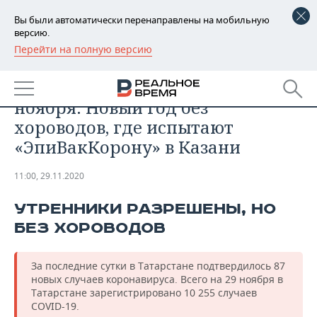
Вы были автоматически перенаправлены на мобильную
версию.
Перейти на полную версию
РЕГИОНЫ
ОБЩЕСТВО
Главное о коронавирусе на 29
БАШКОРТОСТАН
НОВОСТИ
ноября: Новый год без
ТАТАРСТАН
АНАЛИТИКА
хороводов, где испытают
«ЭпиВакКорону» в Казани
УДМУРТИЯ
НОВОСТИ АНАЛИТИКИ
ЭКОНОМИКА
11:00, 29.11.2020
ДЕКЛАРАЦИИ О ДОХОДАХ
НОВОСТИ ЭКОНОМИКИ
ПРОМЫШЛЕННОСТЬ
УТРЕННИКИ РАЗРЕШЕНЫ, НО
КОРОЛИ ГОСЗАКАЗА ПФО
ФИНАНСЫ
НОВОСТИ
НЕДВИЖИМОСТЬ
ПРОМЫШЛЕННОСТИ
БЕЗ ХОРОВОДОВ
ВУЗЫ ТАТАРСТАНА
БАНКИ
НОВОСТИ НЕДВИЖИМОСТИ
АВТО
АГРОПРОМ
За последние сутки в Татарстане подтвердилось 87
КОМУ ПРИНАДЛЕЖАТ
БЮДЖЕТ
НОВОСТИ АВТО
БИЗНЕС
новых случаев коронавируса. Всего на 29 ноября в
ТОРГОВЫЕ ЦЕНТРЫ
МАШИНОСТРОЕНИЕ
Татарстане зарегистрировано 10 255 случаев
ТАТАРСТАНА
COVID-19.
ИНВЕСТИЦИИ
НОВОСТИ БИЗНЕСА
ТЕХНОЛОГИИ