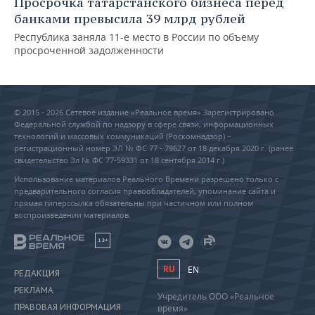
Просрочка татарстанского бизнеса перед
банками превысила 39 млрд рублей
Республика заняла 11-е место в России по объему
просроченной задолженности
© 2015 - 2026 Сетевое издание «Реальное время» Зарегистрировано
Федеральной службой по надзору в сфере связи, информационных
технологий и массовых коммуникаций (Роскомнадзор) –
регистрационный номер ЭЛ № ФС 77 - 79627 от 18 декабря 2020 г. (ранее
свидетельство Эл № ФС 77-59331 от 18 сентября 2014 г.)
Использование материалов Реального Времени разрешено только с
предварительного согласия правообладателей, упоминание сайта и
прямая гиперссылка обязательны при частичном или полном
воспроизведении материалов.
18+
RU
EN
РЕДАКЦИЯ
РЕКЛАМА
Учредитель ООО «Реальное
ПРАВОВАЯ ИНФОРМАЦИЯ
время»