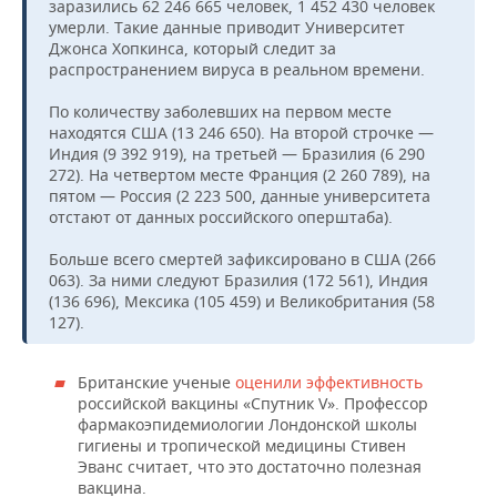
заразились 62 246 665 человек, 1 452 430 человек
умерли. Такие данные приводит Университет
Джонса Хопкинса, который следит за
распространением вируса в реальном времени.
По количеству заболевших на первом месте
находятся США (13 246 650). На второй строчке —
Индия (9 392 919), на третьей — Бразилия (6 290
272). На четвертом месте Франция (2 260 789), на
пятом — Россия (2 223 500, данные университета
отстают от данных российского оперштаба).
Больше всего смертей зафиксировано в США (266
063). За ними следуют Бразилия (172 561), Индия
(136 696), Мексика (105 459) и Великобритания (58
127).
Британские ученые
оценили эффективность
российской вакцины «Спутник V». Профессор
фармакоэпидемиологии Лондонской школы
гигиены и тропической медицины Стивен
Эванс считает, что это достаточно полезная
вакцина.