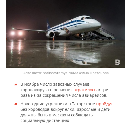
ВОДНЫЕ ВИДЫ СПОРТА
ОБРАЗОВАНИЕ
ХОККЕЙ С МЯЧОМ
ПРОИСШЕСТВИЯ
Фото
realnoevremya.ru/Максима Платонова
В ноябре число завозных случаев
коронавируса в регионе
сократилось
в три
раза из-за сокращения числа авиарейсов.
Новогодние утренники в Татарстане
пройдут
без хороводов вокруг елки. Взрослые и дети
должны быть в масках и соблюдать
социальную дистанцию.