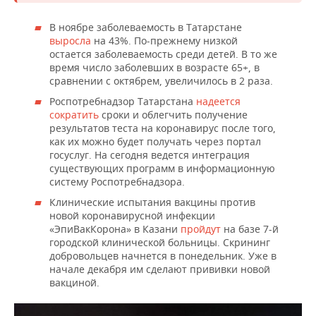
НЕФТЕХИМИЯ
РОЗНИЧНАЯ ТОРГОВЛЯ
НОВОСТИ ТЕХНОЛОГИЙ
МЕРОПРИЯТИЯ
В ноябре заболеваемость в Татарстане
НЕФТЬ
выросла
на 43%. По-прежнему низкой
остается заболеваемость среди детей. В то же
ТРАНСПОРТ
IT
НОВОСТИ МЕРОПРИЯТИЙ
СПОРТ
время число заболевших в возрасте 65+, в
ОПК
сравнении с октябрем, увеличилось в 2 раза.
УСЛУГИ
МЕДИА
ВЫЕЗДНАЯ РЕДАКЦИЯ
НОВОСТИ СПОРТА
ОБЩЕСТВО
ЭНЕРГЕТИКА
Роспотребнадзор Татарстана
надеется
сократить
сроки и облегчить получение
ТЕЛЕКОММУНИКАЦИИ
БИЗНЕС-БРАНЧИ
ФУТБОЛ
НОВОСТИ ОБЩЕСТВА
ФОТОГАЛЕРЕЯ
результатов теста на коронавирус после того,
как их можно будет получать через портал
госуслуг. На сегодня ведется интеграция
ONLINE-КОНФЕРЕНЦИИ
ХОККЕЙ
ВЛАСТЬ
СЮЖЕТЫ
существующих программ в информационную
систему Роспотребнадзора.
ОТКРЫТАЯ ЛЕКЦИЯ
БАСКЕТБОЛ
ИНФРАСТРУКТУРА
СПРАВОЧНИК
Клинические испытания вакцины против
новой коронавирусной инфекции
ВОЛЕЙБОЛ
ИСТОРИЯ
СПИСОК ПЕРСОН
ПОЛНАЯ ВЕРСИЯ
«ЭпиВакКорона» в Казани
пройдут
на базе 7-й
городской клинической больницы. Скрининг
КИБЕРСПОРТ
КУЛЬТУРА
СПИСОК КОМПАНИЙ
добровольцев начнется в понедельник. Уже в
начале декабря им сделают прививки новой
вакциной.
ФИГУРНОЕ КАТАНИЕ
МЕДИЦИНА