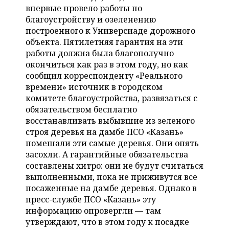
НЕФТЕХИМИЯ
впервые провело работы по
РОЗНИЧНАЯ ТОРГОВЛЯ
НОВОСТИ ТЕХНОЛОГИЙ
благоустройству и озеленению
МЕРОПРИЯТИЯ
НЕФТЬ
построенного к Универсиаде дорожного
объекта. Пятилетняя гарантия на эти
ТРАНСПОРТ
IT
НОВОСТИ МЕРОПРИЯТИЙ
СПОРТ
ОПК
работы должна была благополучно
окончиться как раз в этом году, но как
УСЛУГИ
МЕДИА
ВЫЕЗДНАЯ РЕДАКЦИЯ
НОВОСТИ СПОРТА
ОБЩЕСТВО
ЭНЕРГЕТИКА
сообщил корреспонденту «Реального
времени» источник в городском
ТЕЛЕКОММУНИКАЦИИ
БИЗНЕС-БРАНЧИ
ФУТБОЛ
НОВОСТИ ОБЩЕСТВА
ФОТОГАЛЕРЕЯ
комитете благоустройства, развязаться с
обязательством бесплатно
ONLINE-КОНФЕРЕНЦИИ
ХОККЕЙ
ВЛАСТЬ
СЮЖЕТЫ
восстанавливать выбывшие из зеленого
строя деревья на дамбе ПСО «Казань»
ОТКРЫТАЯ ЛЕКЦИЯ
БАСКЕТБОЛ
ИНФРАСТРУКТУРА
СПРАВОЧНИК
помешали эти самые деревья. Они опять
засохли. А гарантийные обязательства
ВОЛЕЙБОЛ
ИСТОРИЯ
СПИСОК ПЕРСОН
ПОЛНАЯ ВЕРСИЯ
составлены хитро: они не будут считаться
выполненными, пока не приживутся все
КИБЕРСПОРТ
КУЛЬТУРА
СПИСОК КОМПАНИЙ
посаженные на дамбе деревья. Однако в
пресс-службе ПСО «Казань» эту
ФИГУРНОЕ КАТАНИЕ
МЕДИЦИНА
информацию опровергли — там
утверждают, что в этом году к посадке