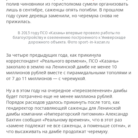
полив чиновники из горисполкома сумели организовать
лишь в сентябре, саженцы опять погибли. В прошлом
году сухие деревца заменили, но черемуха снова не
прижилась.
В 2013 году ПСО «Казань» впервые провело работы по
благоустройству и озеленению построенного к Универсиаде
дорожного объекта. Фото sport-in-kazan.ru
За четыре предыдущих года, как прикинула
корреспондент «Реального времени», ПСО «Казань»
закопало в землю на Ленинской дамбе не менее 10
миллионов рублей вместе с пирамидальными тополями и
от 7 до 11 миллионов — с черемухой.
Ну а в этом году на очередное «переозеленение» дамбы
будет потрачено еще не менее миллиона рублей.
Порядок расходов удалось прикинуть после того, как
гендиректор поставляющей саженцы для Ленинской
дамбы компании «Императорский питомник» Александр
Бахтин сообщил «Реальному времени», что в этот раз
«замене подлежат не все саженцы, а поменьше сотни», и
что высаживать на дамбе продолжат черемуху.