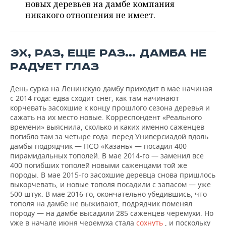
ВОДНЫЕ ВИДЫ СПОРТА
ОБРАЗОВАНИЕ
новых деревьев на дамбе компания
никакого отношения не имеет.
ХОККЕЙ С МЯЧОМ
ПРОИСШЕСТВИЯ
ЭХ, РАЗ, ЕЩЕ РАЗ… ДАМБА НЕ
РАДУЕТ ГЛАЗ
День сурка на Ленинскую дамбу приходит в мае начиная
с 2014 года: едва сходит снег, как там начинают
корчевать засохшие к концу прошлого сезона деревья и
сажать на их место новые. Корреспондент «Реального
времени» выяснила, сколько и каких именно саженцев
погибло там за четыре года: перед Универсиадой вдоль
дамбы подрядчик — ПСО «Казань» — посадил 400
пирамидальных тополей. В мае 2014-го — заменил все
400 погибших тополей новыми саженцами той же
породы. В мае 2015-го засохшие деревца снова пришлось
выкорчевать, и новые тополя посадили с запасом — уже
500 штук. В мае 2016-го, окончательно убедившись, что
тополя на дамбе не выживают, подрядчик поменял
породу — на дамбе высадили 285 саженцев черемухи. Но
уже в начале июня черемуха стала
сохнуть
, и поскольку