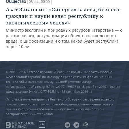
Общество
03 авг, 00:00
Азат Зиганшин: «Синергия власти, бизнеса,
граждан и науки ведет республику к
экологическому успеху»
Министр экологии и природных ресурсов Татарстана — о
расчистке рек, рекультивации объектов накопленного
вреда, о цифровизации и о том, какой будет республика
через 10 лет
© 2015 - 2026 Сетевое издание «Реальное время» Зарегистрировано
Федеральной службой по надзору в сфере связи, информационных
технологий и массовых коммуникаций (Роскомнадзор) –
регистрационный номер ЭЛ № ФС 77 - 79627 от 18 декабря 2020 г. (ранее
свидетельство Эл № ФС 77-59331 от 18 сентября 2014 г.)
Использование материалов Реального Времени разрешено только с
предварительного согласия правообладателей, упоминание сайта и
прямая гиперссылка обязательны при частичном или полном
воспроизведении материалов.
18+