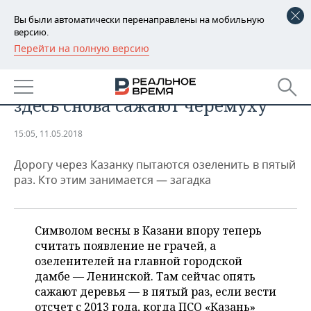
Вы были автоматически перенаправлены на мобильную
версию.
Перейти на полную версию
РЕГИОНЫ
ОБЩЕСТВО
День сурка на Ленинской дамбе:
БАШКОРТОСТАН
НОВОСТИ
здесь снова сажают черемуху
ТАТАРСТАН
АНАЛИТИКА
15:05, 11.05.2018
УДМУРТИЯ
НОВОСТИ АНАЛИТИКИ
ЭКОНОМИКА
Дорогу через Казанку пытаются озеленить в пятый
ДЕКЛАРАЦИИ О ДОХОДАХ
НОВОСТИ ЭКОНОМИКИ
ПРОМЫШЛЕННОСТЬ
раз. Кто этим занимается — загадка
КОРОЛИ ГОСЗАКАЗА ПФО
ФИНАНСЫ
НОВОСТИ
НЕДВИЖИМОСТЬ
ПРОМЫШЛЕННОСТИ
Символом весны в Казани впору теперь
ВУЗЫ ТАТАРСТАНА
БАНКИ
НОВОСТИ НЕДВИЖИМОСТИ
АВТО
считать появление не грачей, а
АГРОПРОМ
озеленителей на главной городской
КОМУ ПРИНАДЛЕЖАТ
БЮДЖЕТ
НОВОСТИ АВТО
БИЗНЕС
дамбе — Ленинской. Там сейчас опять
ТОРГОВЫЕ ЦЕНТРЫ
МАШИНОСТРОЕНИЕ
сажают деревья — в пятый раз, если вести
ТАТАРСТАНА
ИНВЕСТИЦИИ
НОВОСТИ БИЗНЕСА
ТЕХНОЛОГИИ
отсчет с 2013 года, когда ПСО «Казань»