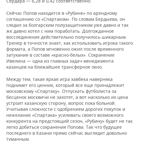
Сердара — 6,28 и 0,42 соответственно.
ВОДНЫЕ ВИДЫ СПОРТА
ОБРАЗОВАНИЕ
Сейчас Попов находится в «Рубине» по арендному
ХОККЕЙ С МЯЧОМ
ПРОИСШЕСТВИЯ
соглашению со «Спартаком». По словам Бердыева, он
следил за болгарским полузащитником уже давно и так
же давно хотел с ним поработать. Долгожданное
воссоединение действительно получилось шикарным.
Тренер в точности знает, как использовать игрока такого
формата, а Попов мгновенно ожил после временного
затухания в составе «красно-белых». Сохранение
Ивелина — одна из главных задач менеджмента
казанцев на ближайшее трансферное окно.
Между тем, такая яркая игра хавбека наверняка
поднимет его ценник, который все еще принадлежит
московскому «Спартаку». Отпускать футболиста за
бесценок москвичи не захотят, а вот насколько их цена
устроит казанскую сторону, вопрос пока больной.
Учитывая сложности с одобрением дорогих покупок и
нежелание «Спартака» усиливать своего возможного
конкурента на предстоящий сезон, «Рубину» будет не так
легко добиться сохранения Попова. Так что будущее
последнего в Казани прямо сейчас выглядит довольно
туманным.