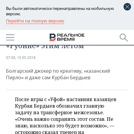
Вы были автоматически перенаправлены на мобильную
версию.
Перейти на полную версию
РЕГИОНЫ
СПОРТ
Кого будет сложно сохранить в
БАШКОРТОСТАН
НОВОСТИ
«Рубине» этим летом
ТАТАРСТАН
АНАЛИТИКА
07:00, 10.05.2018
УДМУРТИЯ
НОВОСТИ АНАЛИТИКИ
ЭКОНОМИКА
Болгарский джокер по креативу, «казанский
ДЕКЛАРАЦИИ О ДОХОДАХ
НОВОСТИ ЭКОНОМИКИ
ПРОМЫШЛЕННОСТЬ
Пирло» и даже сам Курбан Бердыев
КОРОЛИ ГОСЗАКАЗА ПФО
ФИНАНСЫ
НОВОСТИ
НЕДВИЖИМОСТЬ
ПРОМЫШЛЕННОСТИ
После игры с «Уфой» наставник казанцев
ВУЗЫ ТАТАРСТАНА
БАНКИ
НОВОСТИ НЕДВИЖИМОСТИ
АВТО
Курбан Бердыев обозначил главную
АГРОПРОМ
задачу на трансферное межсезонье.
КОМУ ПРИНАДЛЕЖАТ
БЮДЖЕТ
НОВОСТИ АВТО
БИЗНЕС
«Очень важно сохранить этот состав. Не
ТОРГОВЫЕ ЦЕНТРЫ
МАШИНОСТРОЕНИЕ
знаю, насколько это будет возможно», —
ТАТАРСТАНА
ИНВЕСТИЦИИ
НОВОСТИ БИЗНЕСА
ТЕХНОЛОГИИ
осторожно сказал тренер на