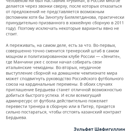
человеком ни был наставник «Рубина», в России многое
делается через звонки сверху, после которых отказаться
от предложений не представляется возможным
(вспомним хотя бы Зинэтулу Билялетдинова, практически
принудительно призванного в хоккейную сборную в 2011
году). Поэтому исключать некоторые варианты явно не
стоит.
А переживать, на самом деле, есть за что. Во-первых,
совершенно точно сменится тренерский штаб в самом
мощном и политизированном клубе России — «Зените»,
где Манчини уже с осени начал собирать свои
итальянские чемоданы. Во-вторых, неудачное
выступление сборной на домашнем чемпионате мира
может сподвигнуть руководство Российского футбольного
союза на кардинальные перемены. В обоих случаях
приглашение Бердыева станет отличной возможностью
добиться быстрого успеха. И если всемогущий
админресурс от футбола действительно пожелает
перевести тренера в сборную или в Питер, придется
сильно постараться, чтобы отстоять казанский контракт
Бердыева.
Зульфат Шафигуллин