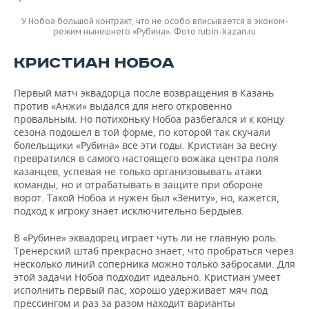
У Нобоа большой контракт, что не особо вписывается в эконом-
режим нынешнего «Рубина». Фото rubin-kazan.ru
КРИСТИАН НОБОА
Первый матч эквадорца после возвращения в Казань
против «Анжи» выдался для него откровенно
провальным. Но потихоньку Нобоа разбегался и к концу
сезона подошел в той форме, по которой так скучали
болельщики «Рубина» все эти годы. Кристиан за весну
превратился в самого настоящего вожака центра поля
казанцев, успевая не только организовывать атаки
команды, но и отрабатывать в защите при обороне
ворот. Такой Нобоа и нужен был «Зениту», но, кажется,
подход к игроку знает исключительно Бердыев.
В «Рубине» эквадорец играет чуть ли не главную роль.
Тренерский штаб прекрасно знает, что пробраться через
несколько линий соперника можно только забросами. Для
этой задачи Нобоа подходит идеально. Кристиан умеет
исполнить первый пас, хорошо удерживает мяч под
прессингом и раз за разом находит варианты