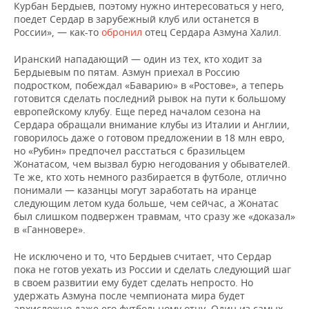
Курбан Бердыев, поэтому нужно интересоваться у него,
поедет Сердар в зарубежный клуб или останется в
России», — как-то
обронил
отец Сердара Азмуна Халил.
Иранский нападающий — один из тех, кто ходит за
Бердыевым по пятам. Азмун приехал в Россию
подростком, побеждал «Баварию» в «Ростове», а теперь
готовится сделать последний рывок на пути к большому
европейскому клубу. Еще перед началом сезона на
Сердара обращали внимание клубы из Италии и Англии,
говорилось даже о готовом предложении в 18 млн евро,
но «Рубин» предпочел расстаться с бразильцем
Жонатасом, чем вызвал бурю негодования у обывателей.
Те же, кто хоть немного разбирается в футболе, отлично
понимали — казанцы могут заработать на иранце
следующим летом куда больше, чем сейчас, а Жонатас
был слишком подвержен травмам, что сразу же «доказал»
в «Ганновере».
Не исключено и то, что Бердыев считает, что Сердар
пока не готов уехать из России и сделать следующий шаг
в своем развитии ему будет сделать непросто. Но
удержать Азмуна после чемпионата мира будет
архисложно даже его футбольному отцу. Один из самых