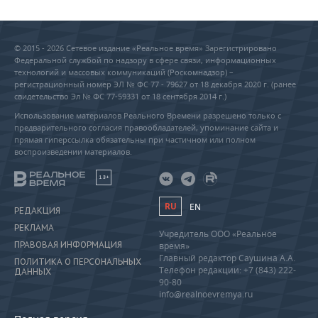
© 2015 - 2026 Сетевое издание «Реальное время» Зарегистрировано
Федеральной службой по надзору в сфере связи, информационных
технологий и массовых коммуникаций (Роскомнадзор) –
регистрационный номер ЭЛ № ФС 77 - 79627 от 18 декабря 2020 г. (ранее
свидетельство Эл № ФС 77-59331 от 18 сентября 2014 г.)
Использование материалов Реального Времени разрешено только с
предварительного согласия правообладателей, упоминание сайта и
прямая гиперссылка обязательны при частичном или полном
воспроизведении материалов.
18+
RU
EN
РЕДАКЦИЯ
РЕКЛАМА
Учредитель ООО «Реальное
ПРАВОВАЯ ИНФОРМАЦИЯ
время»
Главный редактор Саушина А.А.
ПОЛИТИКА О ПЕРСОНАЛЬНЫХ
Телефон редакции: +7 (843) 222-
ДАННЫХ
90-80
info@realnoevremya.ru