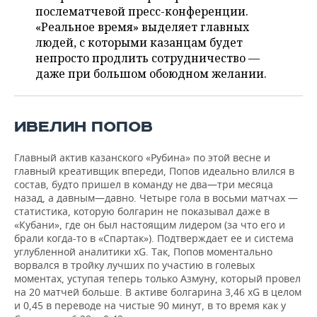
НЕФТЕХИМИЯ
послематчевой пресс-конференции.
РОЗНИЧНАЯ ТОРГОВЛЯ
НОВОСТИ ТЕХНОЛОГИЙ
«Реальное время» выделяет главных
МЕРОПРИЯТИЯ
НЕФТЬ
людей, с которыми казанцам будет
непросто продлить сотрудничество —
ТРАНСПОРТ
IT
НОВОСТИ МЕРОПРИЯТИЙ
СПОРТ
ОПК
даже при большом обоюдном желании.
УСЛУГИ
МЕДИА
ВЫЕЗДНАЯ РЕДАКЦИЯ
НОВОСТИ СПОРТА
ОБЩЕСТВО
ЭНЕРГЕТИКА
ТЕЛЕКОММУНИКАЦИИ
БИЗНЕС-БРАНЧИ
ФУТБОЛ
НОВОСТИ ОБЩЕСТВА
ФОТОГАЛЕРЕЯ
ИВЕЛИН ПОПОВ
ONLINE-КОНФЕРЕНЦИИ
ХОККЕЙ
ВЛАСТЬ
СЮЖЕТЫ
Главный актив казанского «Рубина» по этой весне и
главный креативщик впереди, Попов идеально влился в
состав, будто пришел в команду не два—три месяца
ОТКРЫТАЯ ЛЕКЦИЯ
БАСКЕТБОЛ
ИНФРАСТРУКТУРА
СПРАВОЧНИК
назад, а давным—давно. Четыре гола в восьми матчах —
статистика, которую болгарин не показывал даже в
ВОЛЕЙБОЛ
ИСТОРИЯ
СПИСОК ПЕРСОН
ПОЛНАЯ ВЕРСИЯ
«Кубани», где он был настоящим лидером (за что его и
брали когда-то в «Спартак»). Подтверждает ее и система
углубленной аналитики xG. Так, Попов моментально
КИБЕРСПОРТ
КУЛЬТУРА
СПИСОК КОМПАНИЙ
ворвался в тройку лучших по участию в голевых
моментах, уступая теперь только Азмуну, который провел
ФИГУРНОЕ КАТАНИЕ
МЕДИЦИНА
на 20 матчей больше. В активе болгарина 3,46 xG в целом
и 0,45 в переводе на чистые 90 минут, в то время как у