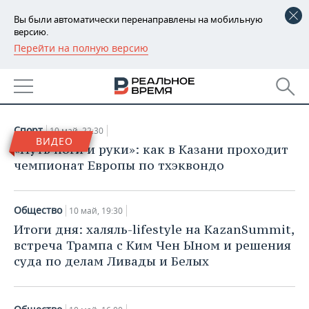
Вы были автоматически перенаправлены на мобильную
версию.
Перейти на полную версию
РЕГИОНЫ
АРХИВ СТАТЕЙ ЗА
БАШКОРТОСТАН
НОВОСТИ
10.05.2018
ТАТАРСТАН
АНАЛИТИКА
Спорт
10 май, 22:30
ВИДЕО
УДМУРТИЯ
НОВОСТИ АНАЛИТИКИ
ЭКОНОМИКА
«Путь ноги и руки»: как в Казани проходит
чемпионат Европы по тхэквондо
ДЕКЛАРАЦИИ О ДОХОДАХ
НОВОСТИ ЭКОНОМИКИ
ПРОМЫШЛЕННОСТЬ
КОРОЛИ ГОСЗАКАЗА ПФО
ФИНАНСЫ
НОВОСТИ
НЕДВИЖИМОСТЬ
Общество
10 май, 19:30
ПРОМЫШЛЕННОСТИ
Итоги дня: халяль-lifestyle на KazanSummit,
ВУЗЫ ТАТАРСТАНА
БАНКИ
НОВОСТИ НЕДВИЖИМОСТИ
АВТО
встреча Трампа с Ким Чен Ыном и решения
АГРОПРОМ
суда по делам Ливады и Белых
КОМУ ПРИНАДЛЕЖАТ
БЮДЖЕТ
НОВОСТИ АВТО
БИЗНЕС
ТОРГОВЫЕ ЦЕНТРЫ
МАШИНОСТРОЕНИЕ
ТАТАРСТАНА
ИНВЕСТИЦИИ
НОВОСТИ БИЗНЕСА
ТЕХНОЛОГИИ