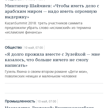
Минтимер Шаймиев: «Чтобы иметь дело с
арабским миром — надо иметь огромную
выдержку»
KazanSummit 2018: треть участников саммита
предложили убрать слово «исламский» из термина
«исламские финансы»
Общество
10 май, 07:00
«Я долго прожила вместе с Зулейхой — мне
Общество
казалось, что больше ничего не смогу
Арена смешения: как булгары
написать»
подарили имя предкам венгров, а те
увлекли соседей в Европу
Гузель Яхина о своем втором романе «Дети мои»,
поволжских немцах и маленьком человеке
10 май, 07:00
Промышленность
10 май, 07:00
Наследство Даутовой: Внешэкономбанк