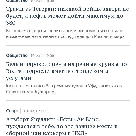
Общество
10 май, 16:00
НЕФТЕХИМИЯ
Трамп vs Тегеран: никакой войны завтра не
РОЗНИЧНАЯ ТОРГОВЛЯ
НОВОСТИ ТЕХНОЛОГИЙ
МЕРОПРИЯТИЯ
будет, а нефть может дойти максимум до
НЕФТЬ
$80
ТРАНСПОРТ
IT
НОВОСТИ МЕРОПРИЯТИЙ
СПОРТ
ОПК
Военные эксперты, политологи и экономисты оценили
возможные негативные последствия для России и мира
УСЛУГИ
МЕДИА
ВЫЕЗДНАЯ РЕДАКЦИЯ
НОВОСТИ СПОРТА
ОБЩЕСТВО
ЭНЕРГЕТИКА
ТЕЛЕКОММУНИКАЦИИ
БИЗНЕС-БРАНЧИ
ФУТБОЛ
НОВОСТИ ОБЩЕСТВА
ФОТОГАЛЕРЕЯ
Общество
10 май, 12:00
Белый пароход: цены на речные круизы по
ONLINE-КОНФЕРЕНЦИИ
ХОККЕЙ
ВЛАСТЬ
СЮЖЕТЫ
Волге подросли вместе с топливом и
услугами
ОТКРЫТАЯ ЛЕКЦИЯ
БАСКЕТБОЛ
ИНФРАСТРУКТУРА
СПРАВОЧНИК
Казанцы остались без речных туров в Уфу, заминка со
Свияжском и Булгаром
ВОЛЕЙБОЛ
ИСТОРИЯ
СПИСОК ПЕРСОН
ПОЛНАЯ ВЕРСИЯ
КИБЕРСПОРТ
КУЛЬТУРА
СПИСОК КОМПАНИЙ
Спорт
10 май, 07:00
Альберт Яруллин: «Если «Ак Барс»
ФИГУРНОЕ КАТАНИЕ
МЕДИЦИНА
нуждается в тебе, то это важнее места в
сборной или карьеры в НХЛ»