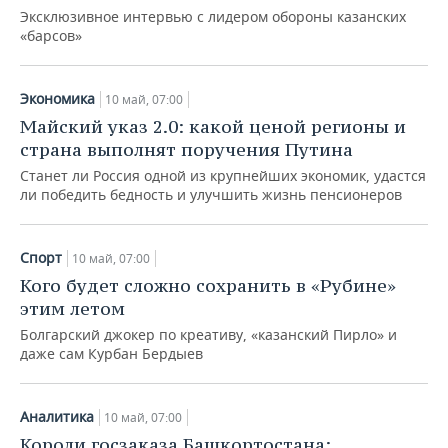
ВОДНЫЕ ВИДЫ СПОРТА
ОБРАЗОВАНИЕ
Эксклюзивное интервью с лидером обороны казанских
«барсов»
ХОККЕЙ С МЯЧОМ
ПРОИСШЕСТВИЯ
Экономика
10 май, 07:00
Майский указ 2.0: какой ценой регионы и
страна выполнят поручения Путина
Станет ли Россия одной из крупнейших экономик, удастся
ли победить бедность и улучшить жизнь пенсионеров
Спорт
10 май, 07:00
Кого будет сложно сохранить в «Рубине»
этим летом
Болгарский джокер по креативу, «казанский Пирло» и
даже сам Курбан Бердыев
Аналитика
10 май, 07:00
Короли госзаказа Башкортостана: