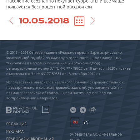
Население осознанно покупает суррогаты и все чаще
пользуется беспроцентной рассрочкой
10.05.2018
© 2015 - 2026 Сетевое издание «Реальное время» Зарегистрировано
Федеральной службой по надзору в сфере связи, информационных
технологий и массовых коммуникаций (Роскомнадзор) –
регистрационный номер ЭЛ № ФС 77 - 79627 от 18 декабря 2020 г. (ранее
свидетельство Эл № ФС 77-59331 от 18 сентября 2014 г.)
Использование материалов Реального Времени разрешено только с
предварительного согласия правообладателей, упоминание сайта и
прямая гиперссылка обязательны при частичном или полном
воспроизведении материалов.
18+
RU
EN
РЕДАКЦИЯ
РЕКЛАМА
Учредитель ООО «Реальное
ПРАВОВАЯ ИНФОРМАЦИЯ
время»