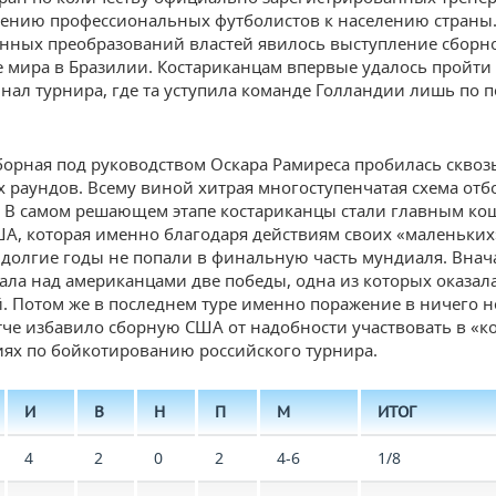
ению профессиональных футболистов к населению страны.
ных преобразований властей явилось выступление сборн
 мира в Бразилии. Костариканцам впервые удалось пройти
нал турнира, где та уступила команде Голландии лишь по 
борная под руководством Оскара Рамиреса пробилась сквозь
 раундов. Всему виной хитрая многоступенчатая схема отб
 В самом решающем этапе костариканцы стали главным к
А, которая именно благодаря действиям своих «маленьких
 долгие годы не попали в финальную часть мундиаля. Внача
ала над американцами две победы, одна из которых оказал
. Потом же в последнем туре именно поражение в ничего 
тче избавило сборную США от надобности участвовать в «
ях по бойкотированию российского турнира.
И
В
Н
П
М
ИТОГ
4
2
0
2
4-6
1/8