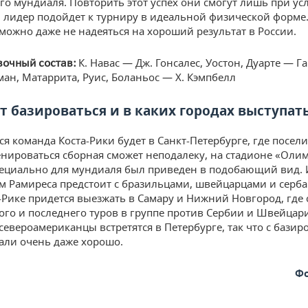
о мундиаля. Повторить этот успех они смогут лишь при ус
 лидер подойдет к турниру в идеальной физической форме
 можно даже не надеяться на хороший результат в России.
К. Навас — Дж. Гонсалес, Уостон, Дуарте — Г
вочный состав:
ман, Матаррита, Руис, Боланьос — Х. Кэмпбелл
ет базироваться и в каких городах выступат
я команда Коста-Рики будет в Санкт-Петербурге, где посели
енироваться сборная сможет неподалеку, на стадионе «Оли
ециально для мундиаля был приведен в подобающий вид. 
 Рамиреса предстоит с бразильцами, швейцарцами и серба
а-Рике придется выезжать в Самару и Нижний Новгород, где 
ого и последнего туров в группе против Сербии и Швейцари
североамериканцы встретятся в Петербурге, так что с бази
али очень даже хорошо.
Фо