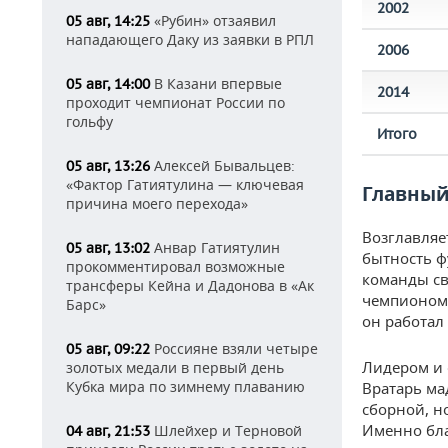
2002
«Рубин» отзаявил
05 авг, 14:25
нападающего Даку из заявки в РПЛ
2006
В Казани впервые
05 авг, 14:00
2014
проходит чемпионат России по
гольфу
Итого
Алексей Бывальцев:
05 авг, 13:26
«Фактор Гатиятулина — ключевая
Главный
причина моего перехода»
Возглавляе
Анвар Гатиятулин
05 авг, 13:02
бытность ф
прокомментировал возможные
команды св
трансферы Кейна и Дадонова в «Ак
чемпионом К
Барс»
он работал
Россияне взяли четыре
05 авг, 09:22
Лидером и 
золотых медали в первый день
Кубка мира по зимнему плаванию
Вратарь ма
сборной, н
Именно бла
Шлейхер и Терновой
04 авг, 21:53