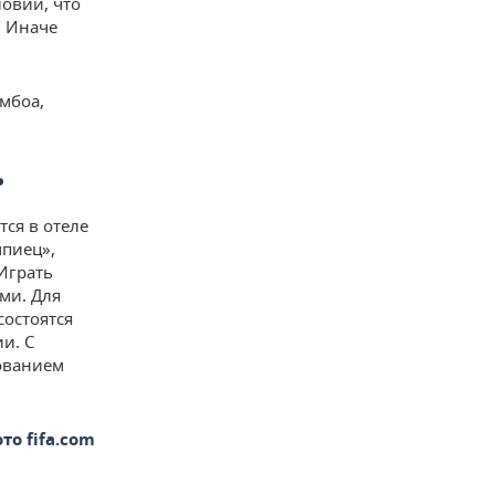
ловии, что
. Иначе
амбоа,
ь
тся в отеле
мпиец»,
Играть
ми. Для
состоятся
и. С
рованием
то fifa.com