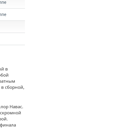
уппе
уппе
ый в
обой
кратным
 в сборной,
лор Навас.
й скромной
рой.
 финала