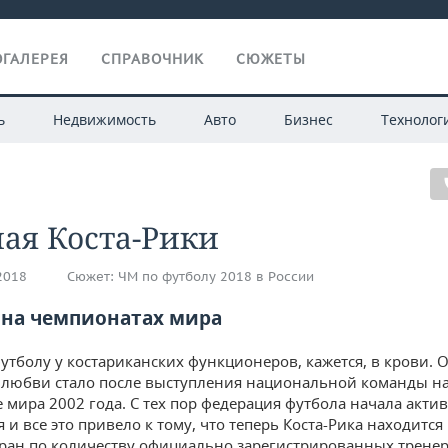
ГАЛЕРЕЯ
СПРАВОЧНИК
СЮЖЕТЫ
ь
Недвижимость
Авто
Бизнес
Технолог
ая Коста-Рики
.2018
Сюжет:
ЧМ по футболу 2018 в России
 на чемпионатах мира
утболу у костариканских функционеров, кажется, в крови. 
 любви стало после выступления национальной команды н
 мира 2002 года. С тех пор федерация футбола начала акти
 и все это привело к тому, что теперь Коста-Рика находится
ран по количеству официально зарегистрированных тренеро