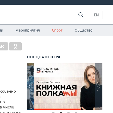
EN
ии
Мероприятия
Спорт
Общество
Особенно
а
вно
 в числе
в, а также