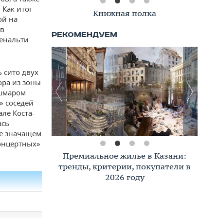
 Как итог
Книжная полка
ой на
 в
пенальти
 сито двух
ора из зоны
ошмаром
» соседей
ле Коста-
ась
не значащем
концертных»
Премиальное жилье в Казани:
тренды, критерии, покупатели в
2026 году