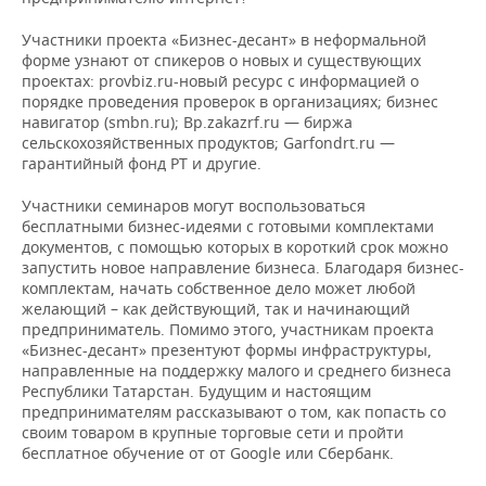
ВОДНЫЕ ВИДЫ СПОРТА
ОБРАЗОВАНИЕ
Участники проекта «Бизнес-десант» в неформальной
ХОККЕЙ С МЯЧОМ
ПРОИСШЕСТВИЯ
форме узнают от спикеров о новых и существующих
проектах: provbiz.ru-новый ресурс с информацией о
порядке проведения проверок в организациях; бизнес
навигатор (smbn.ru); Bp.zakazrf.ru — биржа
сельскохозяйственных продуктов; Garfondrt.ru —
гарантийный фонд РТ и другие.
Участники семинаров могут воспользоваться
бесплатными бизнес-идеями с готовыми комплектами
документов, с помощью которых в короткий срок можно
запустить новое направление бизнеса. Благодаря бизнес-
комплектам, начать собственное дело может любой
желающий – как действующий, так и начинающий
предприниматель. Помимо этого, участникам проекта
«Бизнес-десант» презентуют формы инфраструктуры,
направленные на поддержку малого и среднего бизнеса
Республики Татарстан. Будущим и настоящим
предпринимателям рассказывают о том, как попасть со
своим товаром в крупные торговые сети и пройти
бесплатное обучение от от Google или Сбербанк.