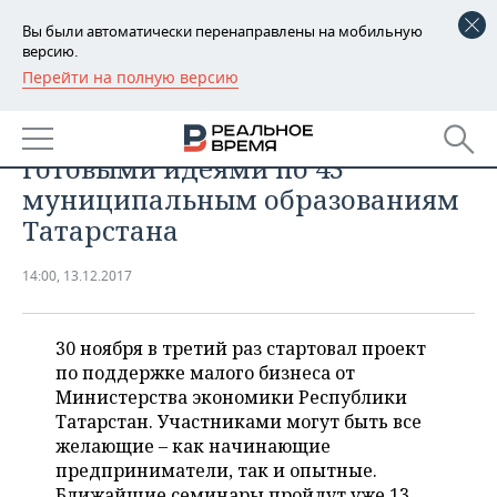
Вы были автоматически перенаправлены на мобильную
версию.
Перейти на полную версию
РЕГИОНЫ
БИЗНЕС
«Бизнес-десант» пройдет с
БАШКОРТОСТАН
НОВОСТИ
готовыми идеями по 43
ТАТАРСТАН
АНАЛИТИКА
муниципальным образованиям
Татарстана
УДМУРТИЯ
НОВОСТИ АНАЛИТИКИ
ЭКОНОМИКА
14:00, 13.12.2017
ДЕКЛАРАЦИИ О ДОХОДАХ
НОВОСТИ ЭКОНОМИКИ
ПРОМЫШЛЕННОСТЬ
КОРОЛИ ГОСЗАКАЗА ПФО
ФИНАНСЫ
НОВОСТИ
НЕДВИЖИМОСТЬ
30 ноября в третий раз стартовал проект
ПРОМЫШЛЕННОСТИ
по поддержке малого бизнеса от
ВУЗЫ ТАТАРСТАНА
БАНКИ
НОВОСТИ НЕДВИЖИМОСТИ
АВТО
Министерства экономики Республики
АГРОПРОМ
Татарстан. Участниками могут быть все
КОМУ ПРИНАДЛЕЖАТ
БЮДЖЕТ
НОВОСТИ АВТО
БИЗНЕС
желающие – как начинающие
ТОРГОВЫЕ ЦЕНТРЫ
МАШИНОСТРОЕНИЕ
ТАТАРСТАНА
предприниматели, так и опытные.
ИНВЕСТИЦИИ
НОВОСТИ БИЗНЕСА
ТЕХНОЛОГИИ
Ближайшие семинары пройдут уже 13