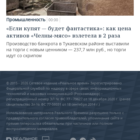
Промышленность
00:00
«Если купят — будет фантастика»: как цена
активов «Челны‑мясо» взлетела в 2 раза
Производство банкрота в Тукаевском районе выставили
на торги с новым ценником — 237,7 млн руб., но торги
идут со скрипом
© 2015 - 2026 Сетевое издание «Реальное время» Зарегистрировано
Федеральной службой по надзору в сфере связи, информационных
технологий и массовых коммуникаций (Роскомнадзор) –
регистрационный номер ЭЛ № ФС 77 - 79627 от 18 декабря 2020 г. (ранее
свидетельство Эл № ФС 77-59331 от 18 сентября 2014 г.)
Использование материалов Реального Времени разрешено только с
предварительного согласия правообладателей, упоминание сайта и
прямая гиперссылка обязательны при частичном или полном
воспроизведении материалов.
18+