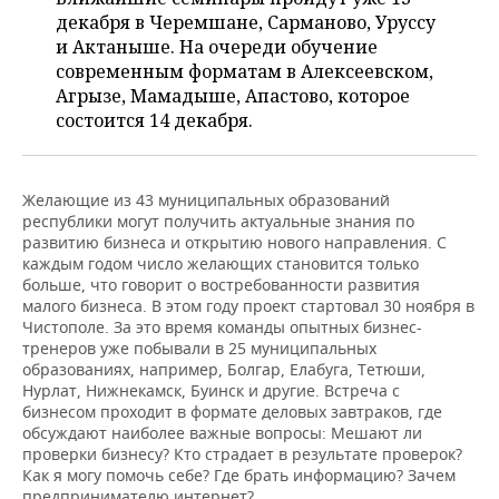
НЕФТЕХИМИЯ
декабря в Черемшане, Сарманово, Уруссу
РОЗНИЧНАЯ ТОРГОВЛЯ
НОВОСТИ ТЕХНОЛОГИЙ
МЕРОПРИЯТИЯ
и Актаныше. На очереди обучение
НЕФТЬ
современным форматам в Алексеевском,
ТРАНСПОРТ
IT
НОВОСТИ МЕРОПРИЯТИЙ
СПОРТ
Агрызе, Мамадыше, Апастово, которое
ОПК
состоится 14 декабря.
УСЛУГИ
МЕДИА
ВЫЕЗДНАЯ РЕДАКЦИЯ
НОВОСТИ СПОРТА
ОБЩЕСТВО
ЭНЕРГЕТИКА
ТЕЛЕКОММУНИКАЦИИ
БИЗНЕС-БРАНЧИ
ФУТБОЛ
НОВОСТИ ОБЩЕСТВА
ФОТОГАЛЕРЕЯ
Желающие из 43 муниципальных образований
республики могут получить актуальные знания по
развитию бизнеса и открытию нового направления. С
ONLINE-КОНФЕРЕНЦИИ
ХОККЕЙ
ВЛАСТЬ
СЮЖЕТЫ
каждым годом число желающих становится только
больше, что говорит о востребованности развития
ОТКРЫТАЯ ЛЕКЦИЯ
БАСКЕТБОЛ
ИНФРАСТРУКТУРА
СПРАВОЧНИК
малого бизнеса. В этом году проект стартовал 30 ноября в
Чистополе. За это время команды опытных бизнес-
тренеров уже побывали в 25 муниципальных
ВОЛЕЙБОЛ
ИСТОРИЯ
СПИСОК ПЕРСОН
ПОЛНАЯ ВЕРСИЯ
образованиях, например, Болгар, Елабуга, Тетюши,
Нурлат, Нижнекамск, Буинск и другие. Встреча с
КИБЕРСПОРТ
КУЛЬТУРА
СПИСОК КОМПАНИЙ
бизнесом проходит в формате деловых завтраков, где
обсуждают наиболее важные вопросы: Мешают ли
ФИГУРНОЕ КАТАНИЕ
МЕДИЦИНА
проверки бизнесу? Кто страдает в результате проверок?
Как я могу помочь себе? Где брать информацию? Зачем
предпринимателю интернет?