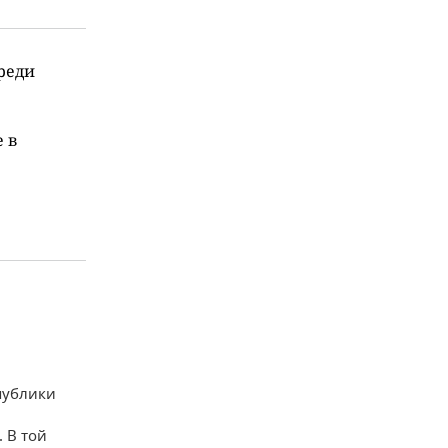
среди
е в
публики
 В той