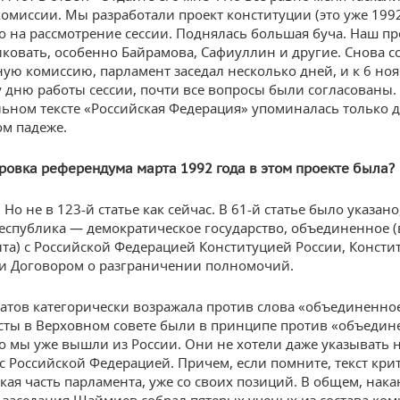
комиссии. Мы разработали проект конституции (это уже 1992
о на рассмотрение сессии. Поднялась большая буча. Наш пр
иковать, особенно Байрамова, Сафиуллин и другие. Снова с
ую комиссию, парламент заседал несколько дней, и к 6 ноя
 дню работы сессии, почти все вопросы были согласованы.
ьном тексте «Российская Федерация» упоминалась только дв
м падеже.
ровка референдума марта 1992 года
в этом проекте была?
 Но не в 123-й статье как сейчас. В 61-й статье было указано
республика — демократическое государство, объединенное (
ыта) с Российской Федерацией Конституцией России, Консти
 и Договором о разграничении полномочий.
татов категорически возражала против слова «объединенно
ты в Верховном совете были в принципе против «объедин
то мы уже вышли из России. Они не хотели даже указывать 
 с Российской Федерацией. Причем, если помните, текст кри
кая часть парламента, уже со своих позиций. В общем, нак