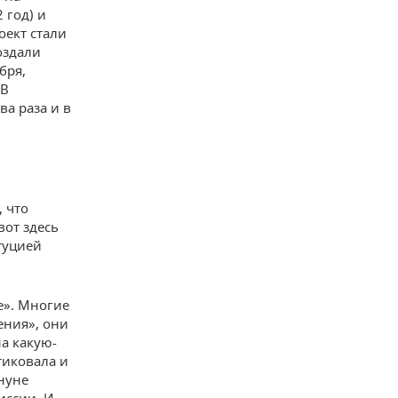
 год) и
оект стали
оздали
бря,
 В
а раза и в
, что
вот здесь
туцией
е». Многие
ения», они
на какую-
тиковала и
ануне