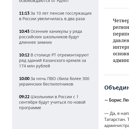
освобождаются от НДФЛ
За 10 лет пенсия госслужащих
11:13
в России увеличилась в два раза
Четвер
регион
Осенние каникулы у ряда
10:43
перипе
российских школьников будут
давлен
длиннее зимних
интерв
основн
В столице РТ отремонтируют
10:12
админи
ряд зданий Казанского кремля за
174 млн рублей
За ночь ПВО сбила более 300
10:00
украинских беспилотников
Объедин
Школьники в России с 1
09:22
— Борис Ле
сентября будут учиться по новой
программе
— Да, я на
Татарстан. 
администра