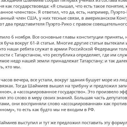
 заседания Шаймиев собрал пятерых ученых из состава ком
я как государствоведа: «Я слышал, что есть такое понятие, 
анное членство». Я ответил, что да, есть, например, Пуэрто
анный член США, у них тесные связи, в американском Конг
ют два представителя Пуэрто-Рико с правом совещательного
упило 6 ноября. Все основные главы конституции приняты, 
я буча вокруг 61-й статьи. Многие другие статьи вытекали 
что наши ребята служат в армии Российской Федерации тол
сти с Татарстаном, что республика определяет, где им служ
имое недр нашей земли принадлежат Татарстану; и так дале
ь, кто мы.
часов вечера, все устали, вокруг здания бушует море из лю
вязках. Тогда Шаймиев вышел на трибуну и предложил запи
ное», а «ассоциированное государство». Это произвело эфф
ял это слово в меру своих знаний. Большая часть депутатов
ами, они восприняли слово «ассоциированная» как против
ному», то есть как будто мы не входим в РФ.
аймиев выступил и тут же предложил поставить эту форму