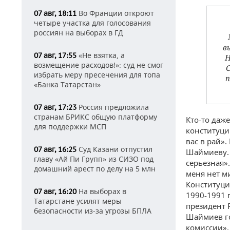
Во Франции откроют
07 авг, 18:11
четыре участка для голосования
россиян на выборах в ГД
в
«Не взятка, а
07 авг, 17:55
Н
возмещение расходов!»: суд не смог
избрать меру пресечения для топа
п
«Банка Татарстан»
Россия предложила
07 авг, 17:23
странам БРИКС общую платформу
Кто-то даж
для поддержки МСП
конституци
вас в рай».
Суд Казани отпустил
07 авг, 16:25
Шаймиеву. 
главу «Ай Пи Групп» из СИЗО под
серьезная».
домашний арест по делу на 5 млн
меня нет м
Конституци
На выборах в
07 авг, 16:20
1990-1991 
Татарстане усилят меры
президент 
безопасности из-за угрозы БПЛА
Шаймиев го
комиссии». 