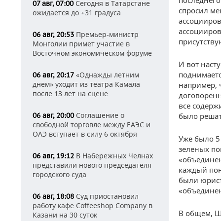
последнего
Сегодня в Татарстане
07 авг, 07:00
спросил мен
ожидается до +31 градуса
ассоцииров
ассоцииров
Премьер-министр
06 авг, 20:53
присутству
Монголии примет участие в
Восточном экономическом форуме
И вот наст
поднимаетс
«Однажды летним
06 авг, 20:17
днем» уходит из театра Камала
например, 
после 13 лет на сцене
договоренно
все содерж
Соглашение о
06 авг, 20:00
было решат
свободной торговле между ЕАЭС и
ОАЭ вступает в силу 6 октября
Уже было 5 
зеленых по
В Набережных Челнах
06 авг, 19:12
«объединен
представили нового председателя
каждый пон
городского суда
были юрист
«объединен
Суд приостановил
06 авг, 18:08
работу кафе Coffeeshop Company в
В общем, Ш
Казани на 30 суток