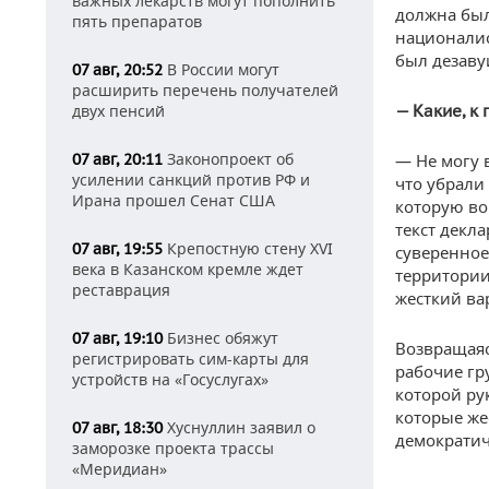
важных лекарств могут пополнить
должна был
пять препаратов
националис
был дезаву
В России могут
07 авг, 20:52
расширить перечень получателей
двух пенсий
— Какие, к
Законопроект об
07 авг, 20:11
— Не могу 
усилении санкций против РФ и
что убрали
Ирана прошел Сенат США
которую во
текст декла
Крепостную стену XVI
07 авг, 19:55
суверенное
века в Казанском кремле ждет
территории
реставрация
жесткий ва
Бизнес обяжут
07 авг, 19:10
Возвращаяс
регистрировать сим-карты для
рабочие гр
устройств на «Госуслугах»
которой ру
которые же
Хуснуллин заявил о
07 авг, 18:30
демократич
заморозке проекта трассы
«Меридиан»