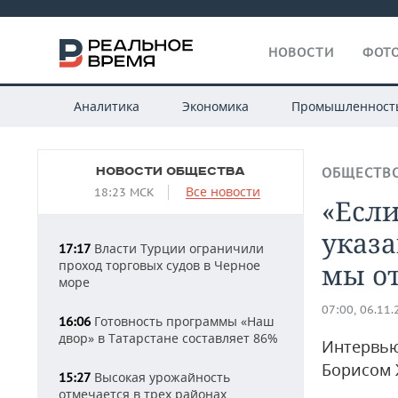
НОВОСТИ
ФОТО
Аналитика
Экономика
Промышленност
НОВОСТИ ОБЩЕСТВА
ОБЩЕСТВ
Все новости
18:23 МСК
«Если
указа
Власти Турции ограничили
17:17
проход торговых судов в Черное
мы от
море
07:00, 06.11
Готовность программы «Наш
16:06
двор» в Татарстане составляет 86%
Интервью
Борисом
Высокая урожайность
15:27
отмечается в трех районах