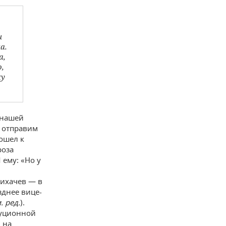
и
а.
а,
,
му
 нашей
ы отправим
пошел к
роза
 ему: «Но у
Лихачев — в
зднее вице-
. ред.
).
туционной
и на