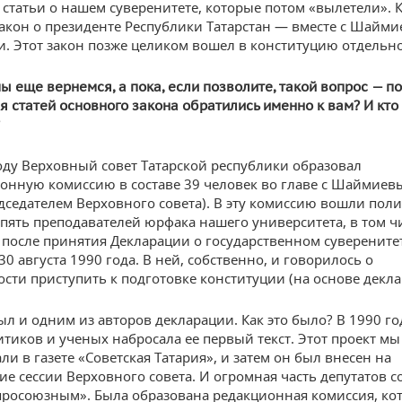
 статьи о нашем суверенитете, которые потом «вылетели». К
закон о президенте Республики Татарстан — вместе с Шайми
и. Этот закон позже целиком вошел в конституцию отдельн
мы еще вернемся, а пока, если позволите, такой вопрос — п
я статей основного закона
обратились именно к вам
? И кто
оду Верховный совет Татарской республики образовал
онную комиссию в составе 39 человек во главе с Шаймиевы
дседателем Верховного совета). В эту комиссию вошли поли
 пять преподавателей юрфака нашего университета, в том чи
после принятия Декларации о государственном суверените
30 августа 1990 года. В ней, собственно, и говорилось о
сти приступить к подготовке конституции (на основе декла
был и одним из авторов декларации. Как это было? В 1990 г
итиков и ученых набросала ее первый текст. Этот проект мы
и в газете «Советская Татария», и затем он был внесен на
ие сессии Верховного совета. И огромная часть депутатов с
росоюзным». Была образована редакционная комиссия, ко