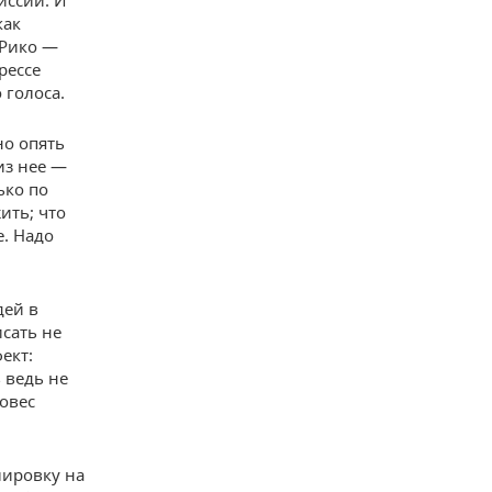
иссии. И
как
-Рико —
рессе
 голоса.
но опять
из нее —
ько по
ить; что
е. Надо
дей в
сать не
ект:
 ведь не
овес
лировку на