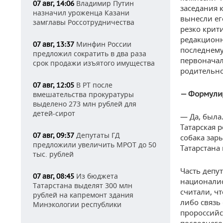
Владимир Путин
07 авг, 14:06
заседания 
назначил уроженца Казани
вынесли ег
замглавы Россотрудничества
резко крит
редакционн
Минфин России
07 авг, 13:37
последнему
предложил сократить в два раза
первоначал
срок продажи изъятого имущества
родительно
В РТ после
07 авг, 12:05
— Ф
ормули
вмешательства прокуратуры
выделено 273 млн рублей для
детей-сирот
— Да, была.
Татарская 
Депутаты ГД
07 авг, 09:37
собака зар
предложили увеличить МРОТ до 50
Татарстана
тыс. рублей
Часть депу
Из бюджета
07 авг, 08:45
националис
Татарстана выделят 300 млн
считали, ч
рублей на капремонт здания
либо связь
Минэкологии республики
пророссийс