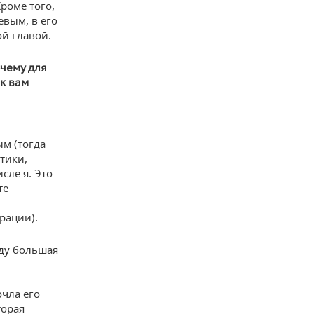
роме того,
евым, в его
ой главой.
очему для
 к вам
м (тогда
тики,
сле я. Это
те
рации).
оду большая
очла его
торая