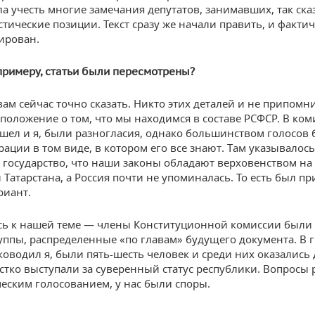
а учесть многие замечания депутатов, занимавших, так сказ
тические позиции. Текст сразу же начали править, и факти
ирован.
 примеру, статьи были пересмотрены?
вам сейчас точно сказать. Никто этих деталей и не припомн
 положение о том, что мы находимся в составе РСФСР. В ком
шел и я, были разногласия, однако большинством голосов 
рации в том виде, в котором его все знают. Там указывалось
 государство, что наши законы обладают верховенством на
 Татарстана, а Россия почти не упоминалась. То есть был пр
риант.
ь к нашей теме — члены Конституционной комиссии были 
уппы, распределенные «по главам» будущего документа. В г
ководил я, были пять-шесть человек и среди них оказались 
стко выступали за суверенный статус республики. Вопросы
еским голосованием, у нас были споры.