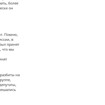
ать, более
чески он
ит. Помню,
иссии, в
был принят
, что мы
инят
разбиты на
руппе,
депутаты,
 решались