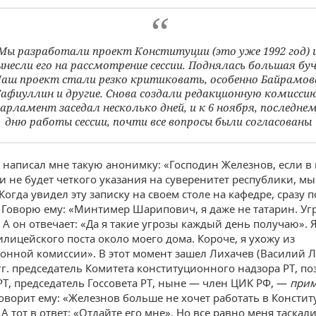
Мы разработали проект Конституции (это уже 1992 год) 
ынесли его на рассмотрение сессии. Поднялась большая буч
аш проект стали резко критиковать, особенно Байрамов
Сафиуллин и другие. Снова создали редакционную комиссию
арламент заседал несколько дней, и к 6 ноября, последне
дню работы сессии, почти все вопросы были согласованы
е написал мне такую анонимку: «Господин Железнов, если в
и не будет четкого указания на суверенитет республики, м
 Когда увидел эту записку на своем столе на кафедре, сразу 
Говорю ему: «Минтимер Шарипович, я даже не татарин. Уг
 А он отвечает: «Да я такие угрозы каждый день получаю». Я
илицейского поста около моего дома. Короче, я ухожу из
онной комиссии». В этот момент зашел Лихачев (Василий 
гг. председатель Комитета конституционного надзора РТ, по
РТ, председатель Госсовета РТ, ныне — член ЦИК РФ, —
прим
ворит ему: «Железнов больше не хочет работать в Консти
А тот в ответ: «Отдайте его мне». Но все равно меня таскал