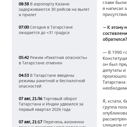
главе были
В аэропорту Казани
08:38
я написал 
задерживаются 30 рейсов на вылет
присутстви
и прилет
Сегодня в Татарстане
07:00
— К этому 
ожидается до +31 градуса
составлени
обратился?
— В 1990 г
Режим «Ракетная опасность»
05:42
Конституци
в Татарстане отменен
он был пре
депутаты и
В Татарстане введены
04:53
произошло 
режимы ракетной и беспилотной
Татарстана 
опасностей
необходимо
Торговый оборот
07 авг, 21:36
Я, кстати, 
Татарстана и Индии удвоился за
группа пол
первый квартал 2026 года
опубликовал
рассмотрен
Перечень жизненно
07 авг, 21:17
слишком «п