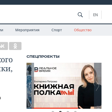
EN
ии
Мероприятия
Спорт
Общество
кого
ики,
а