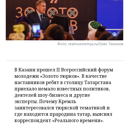
НЕФТЕХИМИЯ
РОЗНИЧНАЯ ТОРГОВЛЯ
НОВОСТИ ТЕХНОЛОГИЙ
МЕРОПРИЯТИЯ
НЕФТЬ
ТРАНСПОРТ
IT
НОВОСТИ МЕРОПРИЯТИЙ
СПОРТ
ОПК
УСЛУГИ
МЕДИА
ВЫЕЗДНАЯ РЕДАКЦИЯ
НОВОСТИ СПОРТА
ОБЩЕСТВО
ЭНЕРГЕТИКА
Фото: realnoevremya.ru/Олег Тихонов
ТЕЛЕКОММУНИКАЦИИ
БИЗНЕС-БРАНЧИ
ФУТБОЛ
НОВОСТИ ОБЩЕСТВА
ФОТОГАЛЕРЕЯ
ONLINE-КОНФЕРЕНЦИИ
ХОККЕЙ
ВЛАСТЬ
СЮЖЕТЫ
В Казани прошел II Всероссийский форум
молодежи «Золото тюрков». В качестве
ОТКРЫТАЯ ЛЕКЦИЯ
БАСКЕТБОЛ
ИНФРАСТРУКТУРА
СПРАВОЧНИК
наставников ребят в столицу Татарстана
приехало немало известных политиков,
ВОЛЕЙБОЛ
ИСТОРИЯ
СПИСОК ПЕРСОН
ПОЛНАЯ ВЕРСИЯ
деятелей шоу-бизнеса и другие
эксперты. Почему Кремль
КИБЕРСПОРТ
КУЛЬТУРА
СПИСОК КОМПАНИЙ
заинтересовался тюркской тематикой и
где находится прародина татар, выяснял
ФИГУРНОЕ КАТАНИЕ
МЕДИЦИНА
корреспондент «Реального времени».