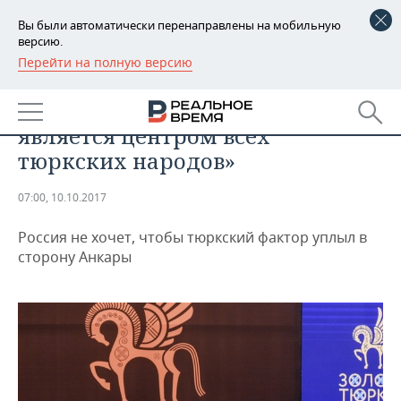
Вы были автоматически перенаправлены на мобильную
версию.
Перейти на полную версию
РЕГИОНЫ
ОБЩЕСТВО
Рустам Минниханов: «Алтай
БАШКОРТОСТАН
НОВОСТИ
является центром всех
ТАТАРСТАН
АНАЛИТИКА
тюркских народов»
УДМУРТИЯ
НОВОСТИ АНАЛИТИКИ
ЭКОНОМИКА
07:00, 10.10.2017
ДЕКЛАРАЦИИ О ДОХОДАХ
НОВОСТИ ЭКОНОМИКИ
ПРОМЫШЛЕННОСТЬ
Россия не хочет, чтобы тюркский фактор уплыл в
сторону Анкары
КОРОЛИ ГОСЗАКАЗА ПФО
ФИНАНСЫ
НОВОСТИ
НЕДВИЖИМОСТЬ
ПРОМЫШЛЕННОСТИ
ВУЗЫ ТАТАРСТАНА
БАНКИ
НОВОСТИ НЕДВИЖИМОСТИ
АВТО
АГРОПРОМ
КОМУ ПРИНАДЛЕЖАТ
БЮДЖЕТ
НОВОСТИ АВТО
БИЗНЕС
ТОРГОВЫЕ ЦЕНТРЫ
МАШИНОСТРОЕНИЕ
ТАТАРСТАНА
ИНВЕСТИЦИИ
НОВОСТИ БИЗНЕСА
ТЕХНОЛОГИИ