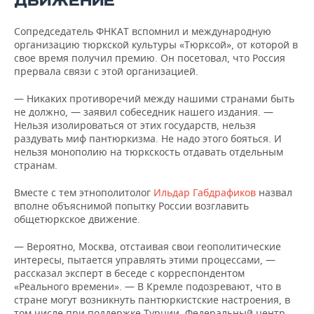
ДВИЖЕНИЕ
Сопредседатель ФНКАТ вспомнил и международную
организацию тюркской культуры «Тюрксой», от которой в
свое время получил премию. Он посетовал, что Россия
прервала связи с этой организацией.
— Никаких противоречий между нашими странами быть
не должно, — заявил собеседник нашего издания. —
Нельзя изолироваться от этих государств, нельзя
раздувать миф пантюркизма. Не надо этого бояться. И
нельзя монополию на тюркскость отдавать отдельным
странам.
Вместе с тем этнополитолог
Ильдар Габдрафиков
назвал
вполне объяснимой попытку России возглавить
общетюркское движение.
— Вероятно, Москва, отстаивая свои геополитические
интересы, пытается управлять этими процессами, —
рассказал эксперт в беседе с корреспондентом
«Реального времени». — В Кремле подозревают, что в
стране могут возникнуть пантюркистские настроения, в
том числе при поддержке Турции. Федеральный центр