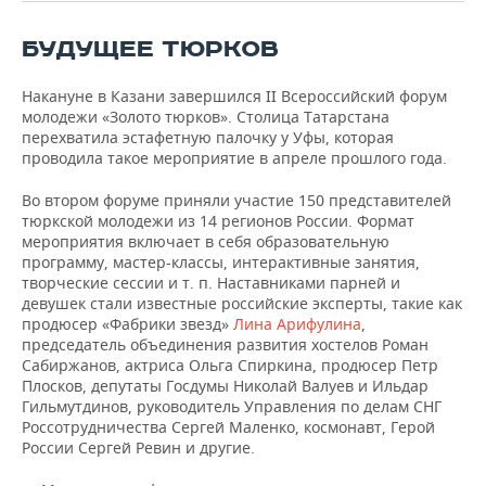
ВОДНЫЕ ВИДЫ СПОРТА
ОБРАЗОВАНИЕ
БУДУЩЕЕ ТЮРКОВ
ХОККЕЙ С МЯЧОМ
ПРОИСШЕСТВИЯ
Накануне в Казани завершился II Всероссийский форум
молодежи «Золото тюрков». Столица Татарстана
перехватила эстафетную палочку у Уфы, которая
проводила такое мероприятие в апреле прошлого года.
Во втором форуме приняли участие 150 представителей
тюркской молодежи из 14 регионов России. Формат
мероприятия включает в себя образовательную
программу, мастер-классы, интерактивные занятия,
творческие сессии и т. п. Наставниками парней и
девушек стали известные российские эксперты, такие как
продюсер «Фабрики звезд»
Лина Арифулина
,
председатель объединения развития хостелов Роман
Сабиржанов, актриса Ольга Спиркина, продюсер Петр
Плосков, депутаты Госдумы Николай Валуев и Ильдар
Гильмутдинов, руководитель Управления по делам СНГ
Россотрудничества Сергей Маленко, космонавт, Герой
России Сергей Ревин и другие.