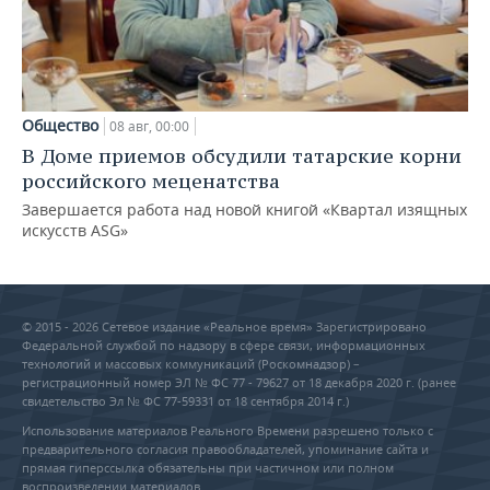
Общество
08 авг, 00:00
В Доме приемов обсудили татарские корни
российского меценатства
Завершается работа над новой книгой «Квартал изящных
искусств ASG»
© 2015 - 2026 Сетевое издание «Реальное время» Зарегистрировано
Федеральной службой по надзору в сфере связи, информационных
технологий и массовых коммуникаций (Роскомнадзор) –
регистрационный номер ЭЛ № ФС 77 - 79627 от 18 декабря 2020 г. (ранее
свидетельство Эл № ФС 77-59331 от 18 сентября 2014 г.)
Использование материалов Реального Времени разрешено только с
предварительного согласия правообладателей, упоминание сайта и
прямая гиперссылка обязательны при частичном или полном
воспроизведении материалов.