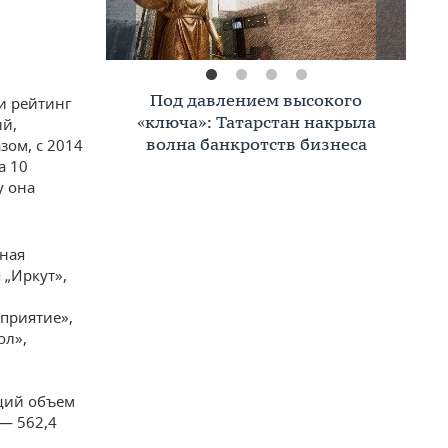
Премиальное жилье в Казани:
и рейтинг
тренды, критерии, покупатели в
ий,
2026 году
зом, с 2014
а 10
у она
нная
 „Иркут»,
приятие»,
ол»,
щий объем
 — 562,4