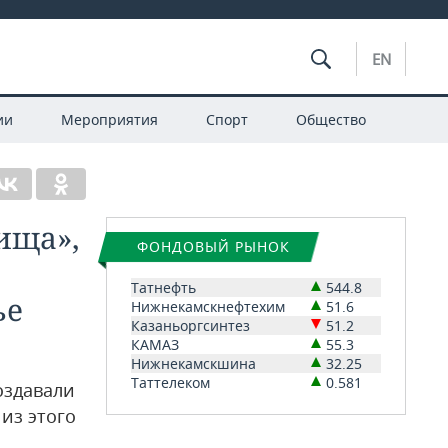
EN
ии
Мероприятия
Спорт
Общество
ища»,
ФОНДОВЫЙ РЫНОК
Татнефть
544.8
ье
Нижнекамскнефтехим
51.6
Казаньоргсинтез
51.2
КАМАЗ
55.3
Нижнекамскшина
32.25
Таттелеком
0.581
оздавали
из этого