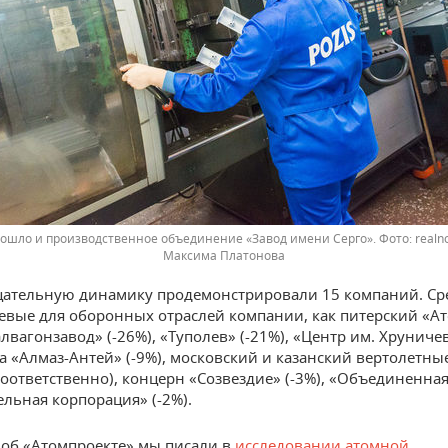
вошло и производственное объединение «Завод имени Серго».
realn
Максима Платонова
цательную динамику продемонстрировали 15 компаний. Ср
евые для оборонных отраслей компании, как питерский «А
алвагонзавод» (-26%), «Туполев» (-21%), «Центр им. Хруничев
а «Алмаз-Антей» (-9%), московский и казанский вертолетны
 соответственно), концерн «Созвездие» (-3%), «Объединенна
ельная корпорация» (-2%).
об «Атомпроекте» мы писали в
исследовании атомной