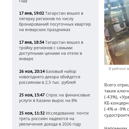
году
Татарстан вошел в
17 янв, 19:02
пятерку регионов по числу
бронирований посуточных квартир
на январских праздниках
Татарстан вошел в
17 янв, 18:34
тройку регионов с самыми
доступными ценами на отели в
январе
В рейтинг 
Базовый набор
26 ноя, 20:14
новогоднего декора обойдется
россиянам в 2,5 тыс. рублей
Всего отри
такие ключ
Спрос на финансовые
25 ноя, 13:47
(-43%), «Ур
услуги в Казани вырос на 8%
КБ концерн
(-4% и -9%
Исследование: почти
25 ноя, 11:32
судостроит
треть россиян надеются на
увеличение дохода в 2026 году
Напомним, 