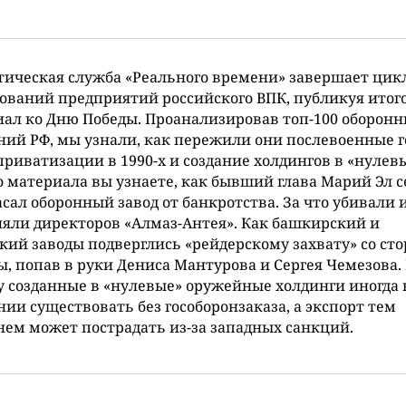
ическая служба «Реального времени» завершает цик
ований предприятий российского ВПК, публикуя ито
ал ко Дню Победы. Проанализировав топ-100 оборон
ий РФ, мы узнали, как пережили они послевоенные г
приватизации в 1990-х и создание холдингов в «нулевы
 материала вы узнаете, как бывший глава Марий Эл 
асал оборонный завод от банкротства. За что убивали 
яли директоров «Алмаз-Антея». Как башкирский и
кий заводы подверглись «рейдерскому захвату» со ст
, попав в руки Дениса Мантурова и Сергея Чемезова.
 созданные в «нулевые» оружейные холдинги иногда 
нии существовать без гособоронзаказа, а экспорт тем
ем может пострадать из-за западных санкций.