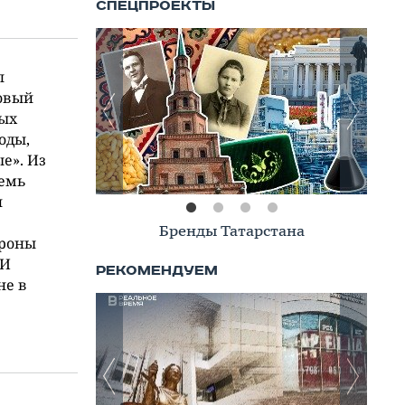
л
говый
ных
оды,
е». Из
семь
и
Книжная полка
ороны
 И
не в