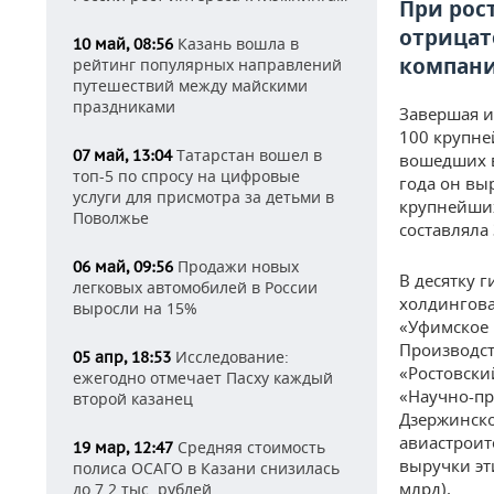
При рос
отрицат
Казань вошла в
10 май, 08:56
компан
рейтинг популярных направлений
путешествий между майскими
праздниками
Завершая и
100 крупне
Татарстан вошел в
07 май, 13:04
вошедших в 
топ-5 по спросу на цифровые
года он выр
услуги для присмотра за детьми в
крупнейших
Поволжье
составляла 
Продажи новых
06 май, 09:56
В десятку 
легковых автомобилей в России
холдингова
выросли на 15%
«Уфимское 
Производст
Исследование:
05 апр, 18:53
«Ростовски
ежегодно отмечает Пасху каждый
«Научно-пр
второй казанец
Дзержинско
авиастроит
Средняя стоимость
19 мар, 12:47
выручки эт
полиса ОСАГО в Казани снизилась
млрд).
до 7,2 тыс. рублей