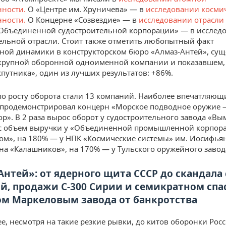
ности.
О «Центре им. Хруничева» — в
исследовании косми
ности.
О Концерне «Созвездие» — в
исследовании отрасли
«Объединенной судостроительной корпорации» — в исслед
ельной отрасли. Стоит также отметить любопытный факт
ной динамики в конструкторском бюро «Алмаз-Антей», су
крупной оборонной одноименной компании и показавшем,
спутника», один из лучших результатов: +86%.
о росту оборота стали 13 компаний. Наиболее впечатляющ
 продемонстрировал концерн «Морское подводное оружие 
р». В 2 раза вырос оборот у судостроительного завода «Вы
с объем выручки у «Объединенной промышленной корпор
м», на 180% — у НПК «Космические системы» им. Иосифьян
на «Калашников», на 170% — у Тульского оружейного завод
Антей»: от ядерного щита СССР до скандала 
й, продажи С-300 Сирии и семикратном сп
м Маркеловым завода от банкротства
ее, несмотря на такие резкие рывки, до китов оборонки Рос