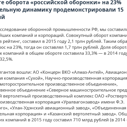
те оборота «российской оборонки» на 23%
ельную динамику продемонстрировали 15
ий
сследование оборонной промышленности РФ, мы составил
йших компаний и корпораций. Совокупный оборот компан
рейтинг, составил в 2015 году 2,1 трлн рублей. Таким обра
ос на 23%, тогда он составлял 1,7 трлн рублей. Доля оборот
 компаний в общем обороте составила 33,3% — в 2014 год
32,5%.
гигантов вошли: АО «Концерн ВКО «Алмаз-Антей», Авиацио
я компания «Сухой», Научно-производственная корпорация
моторостроительное производственное объединение»,
венное объединение «Северное машиностроительное пред
й вертолетный производственный комплекс ОАО «Ростверт
оизводственная корпорация «Уралвагонзавод» имени Ф.Э.
го», «Улан-Удэнский авиационный завод», «Объединенная
ельная корпорация» и «Казанский вертолетный завод». Об
их компаний в 2015 году составил 710 млрд рублей (в 2014