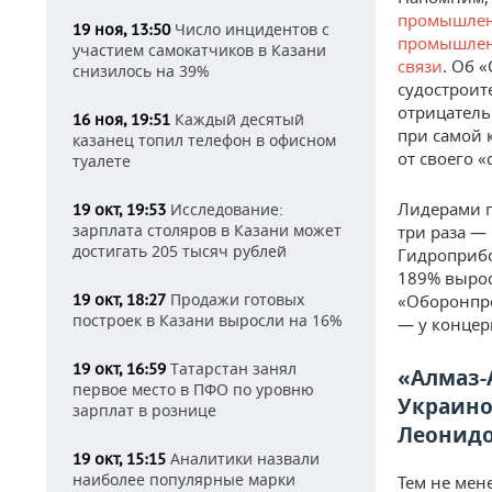
промышлен
Число инцидентов с
19 ноя, 13:50
промышлен
участием самокатчиков в Казани
связи
. Об 
снизилось на 39%
судостроит
отрицатель
Каждый десятый
16 ноя, 19:51
при самой 
казанец топил телефон в офисном
от своего «
туалете
Лидерами п
Исследование:
19 окт, 19:53
зарплата столяров в Казани может
три раза —
достигать 205 тысяч рублей
Гидроприбо
189% выро
Продажи готовых
19 окт, 18:27
«Оборонпро
построек в Казани выросли на 16%
— у концер
Татарстан занял
19 окт, 16:59
«Алмаз-
первое место в ПФО по уровню
Украино
зарплат в рознице
Леонидо
Аналитики назвали
19 окт, 15:15
наиболее популярные марки
Тем не мен