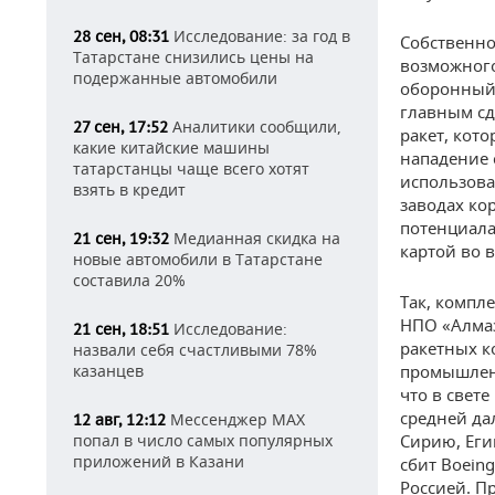
Исследование: за год в
28 сен, 08:31
Собственно
Татарстане снизились цены на
возможного
подержанные автомобили
оборонный 
главным сд
Аналитики сообщили,
27 сен, 17:52
ракет, кот
какие китайские машины
нападение 
татарстанцы чаще всего хотят
использова
взять в кредит
заводах ко
потенциала
Медианная скидка на
21 сен, 19:32
картой во 
новые автомобили в Татарстане
составила 20%
Так, компл
НПО «Алмаз
Исследование:
21 сен, 18:51
ракетных к
назвали себя счастливыми 78%
казанцев
промышленн
что в свет
средней да
Мессенджер MAX
12 авг, 12:12
попал в число самых популярных
Сирию, Еги
приложений в Казани
сбит Boein
Россией. П