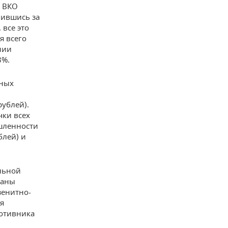
н ВКО
чившись за
 все это
я всего
нии
3%.
нных
рублей).
чки всех
ышленности
блей) и
льной
раны
зенитно-
я
ротивника