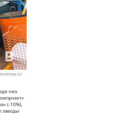
oevremya.ru/
еди них
томпроект»
а» (-10%),
е заводы
я