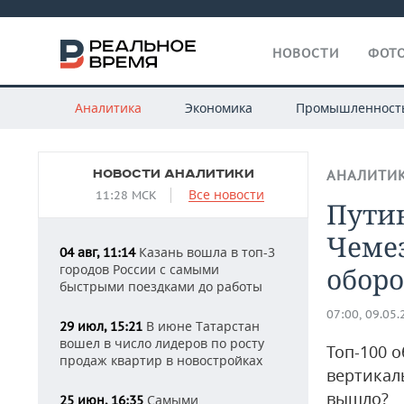
НОВОСТИ
ФОТО
Аналитика
Экономика
Промышленност
НОВОСТИ АНАЛИТИКИ
АНАЛИТИ
Все новости
11:28 МСК
Путин
Чемез
Казань вошла в топ-3
04 авг, 11:14
городов России с самыми
обор
быстрыми поездками до работы
07:00, 09.05
В июне Татарстан
29 июл, 15:21
вошел в число лидеров по росту
Топ-100 
продаж квартир в новостройках
вертикал
вышло?
Самыми
25 июн, 16:35