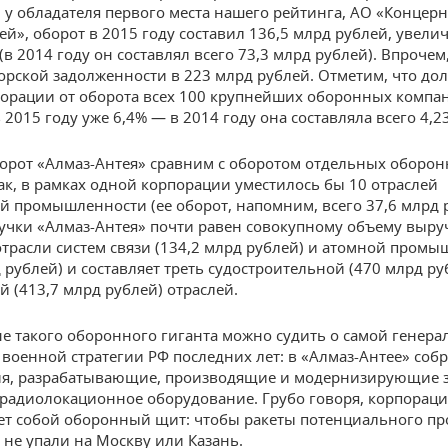
к, у обладателя первого места нашего рейтинга, АО «Концер
ей», оборот в 2015 году составил 136,5 млрд рублей, увели
(в 2014 году он составлял всего 73,3 млрд рублей). Впрочем,
орской задолженности в 223 млрд рублей. Отметим, что дол
орации от оборота всех 100 крупнейших оборонных компа
 2015 году уже 6,4% — в 2014 году она составляла всего 4,2
орот «Алмаз-Антея» сравним с оборотом отдельных оборо
Так, в рамках одной корпорации уместилось бы 10 отраслей
й промышленности (ее оборот, напомним, всего 37,6 млрд 
чки «Алмаз-Антея» почти равен совокупному объему выру
трасли систем связи (134,2 млрд рублей) и атомной пром
 рублей) и составляет треть судостроительной (470 млрд ру
й (413,7 млрд рублей) отраслей.
е такого оборонного гиганта можно судить о самой генера
 военной стратегии РФ последних лет: в «Алмаз-Антее» соб
ия, разрабатывающие, производящие и модернизирующие 
 радиолокационное оборудование. Грубо говоря, корпораци
ет собой оборонный щит: чтобы ракеты потенциального п
 не упали на Москву или Казань.