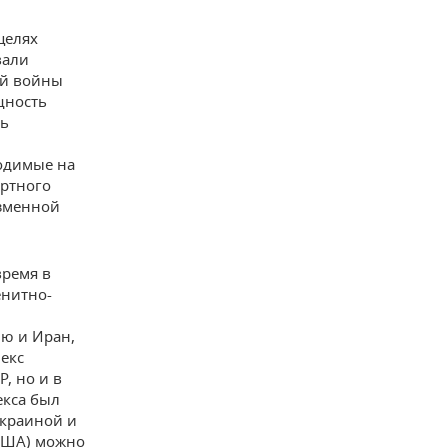
целях
вали
ой войны
щность
ть
одимые на
ортного
азменной
время в
енитно-
ю и Иран,
екс
, но и в
екса был
Украиной и
(США) можно