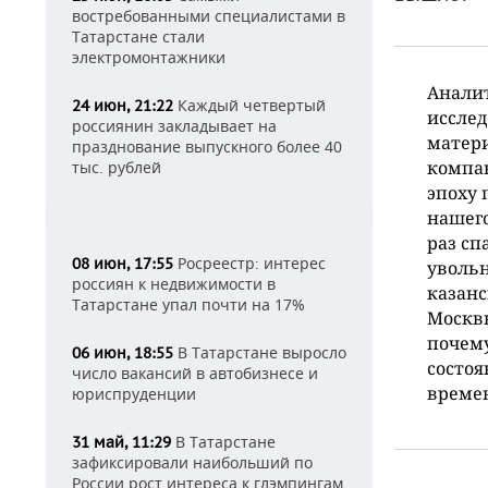
востребованными специалистами в
Татарстане стали
электромонтажники
Аналит
Каждый четвертый
24 июн, 21:22
исслед
россиянин закладывает на
матери
празднование выпускного более 40
компан
тыс. рублей
эпоху 
нашего
раз сп
Росреестр: интерес
08 июн, 17:55
увольн
россиян к недвижимости в
казанс
Татарстане упал почти на 17%
Москвы
почему
В Татарстане выросло
06 июн, 18:55
состоя
число вакансий в автобизнесе и
времен
юриспруденции
В Татарстане
31 май, 11:29
зафиксировали наибольший по
России рост интереса к глэмпингам