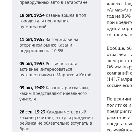
праворульных авто в Татарстане
далеко. Та
«Алмаз-Ант
Казань вошла в топ
18 окт, 19:54
год на 86% 
городов для новогодних
при кредит
путешествий
одной корп
составила в
За год жилье на
11 окт, 19:55
вторичном рынке Казани
Вообще, об
подорожало на 10,3%
отраслей. 
электронно
Россияне стали
05 окт, 19:55
Объем выру
активнее интересоваться
компаний о
путешествиями в Марокко и Китай
(141,7 млрд
космическо
Казанцы рассказали,
05 окт, 19:09
каким представляют идеального
По величин
учителя
политике и
предприят
Каждый четвертый
28 сен, 15:23
ракетное и
казанец считает, что для рождения
ребенка не обязательно вступать в
представля
брак
«случайно»