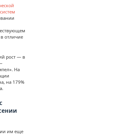
ческой
 систем
овании
ществующем
 в отличие
ий рост — в
—
мпел». На
ации
а, на 179%
а.
с
асении
сии им еще