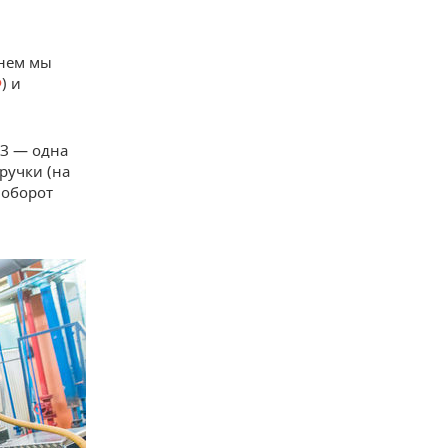
 нем мы
Ф
) и
ВЗ — одна
ручки (на
 оборот