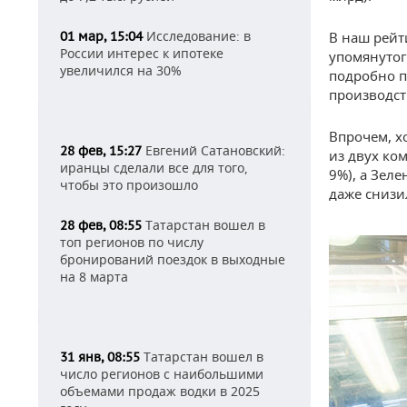
Исследование: в
01 мар, 15:04
В наш рейт
России интерес к ипотеке
упомянутог
увеличился на 30%
подробно 
производст
Впрочем, х
Евгений Сатановский:
28 фев, 15:27
из двух ко
иранцы сделали все для того,
9%), а Зел
чтобы это произошло
даже снизил
Татарстан вошел в
28 фев, 08:55
топ регионов по числу
бронирований поездок в выходные
на 8 марта
Татарстан вошел в
31 янв, 08:55
число регионов с наибольшими
объемами продаж водки в 2025