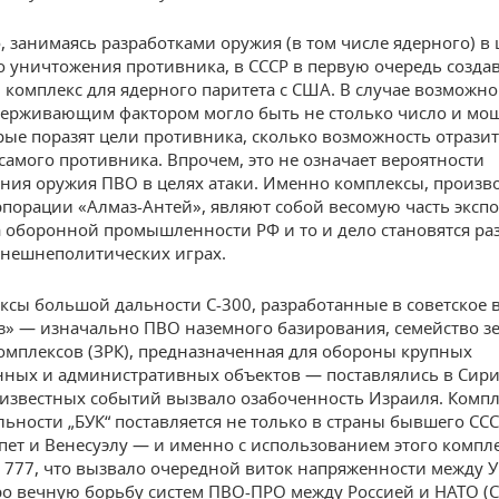
, занимаясь разработками оружия (в том числе ядерного) в 
 уничтожения противника, в СССР в первую очередь созда
комплекс для ядерного паритета с США. В случае возможн
ерживающим фактором могло быть не столько число и мо
орые поразят цели противника, сколько возможность отрази
самого противника. Впрочем, это не означает вероятности
ния оружия ПВО в целях атаки. Именно комплексы, произв
рпорации «Алмаз-Антей», являют собой весомую часть эксп
 оборонной промышленности РФ и то и дело становятся р
внешнеполитических играх.
ексы большой дальности С-300, разработанные в советское 
» — изначально ПВО наземного базирования, семейство з
омплексов (ЗРК), предназначенная для обороны крупных
ых и административных объектов — поставлялись в Сири
е известных событий вызвало озабоченность Израиля. Компл
льности „БУК“ поставляется не только в страны бывшего СССР
пет и Венесуэлу — и именно с использованием этого компл
g 777, что вызвало очередной виток напряженности между 
ро вечную борьбу систем ПВО-ПРО между Россией и НАТО 