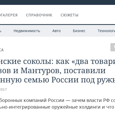
ГАЛЕРЕЯ
СПРАВОЧНИК
СЮЖЕТЫ
ь
Недвижимость
Авто
Бизнес
Технолог
КА
ские соколы: как «два товар
ов и Мантуров, поставили
онную семью России под руж
.2017
оборонных компаний России — зачем власти РФ с
ьно-интегрированные оружейные холдинги и что 