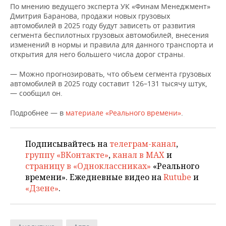
ВОДНЫЕ ВИДЫ СПОРТА
ОБРАЗОВАНИЕ
По мнению ведущего эксперта УК «Финам Менеджмент»
Дмитрия Баранова, продажи новых грузовых
ХОККЕЙ С МЯЧОМ
ПРОИСШЕСТВИЯ
автомобилей в 2025 году будут зависеть от развития
сегмента беспилотных грузовых автомобилей, внесения
изменений в нормы и правила для данного транспорта и
открытия для него большего числа дорог страны.
— Можно прогнозировать, что объем сегмента грузовых
автомобилей в 2025 году составит 126–131 тысячу штук,
— сообщил он.
Подробнее — в
материале «Реального времени»
.
Подписывайтесь на
телеграм-канал
,
группу «ВКонтакте»
,
канал в MAX
и
страницу в «Одноклассниках»
«Реального
времени». Ежедневные видео на
Rutube
и
«Дзене»
.