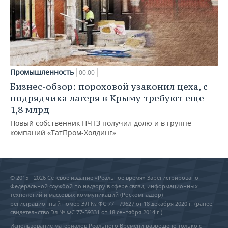
Промышленность
00:00
Бизнес-обзор: пороховой узаконил цеха, с
подрядчика лагеря в Крыму требуют еще
1,8 млрд
Новый собственник НЧТЗ получил долю и в группе
компаний «ТатПром-Холдинг»
© 2015 - 2026 Сетевое издание «Реальное время» Зарегистрировано
Федеральной службой по надзору в сфере связи, информационных
технологий и массовых коммуникаций (Роскомнадзор) –
регистрационный номер ЭЛ № ФС 77 - 79627 от 18 декабря 2020 г. (ранее
свидетельство Эл № ФС 77-59331 от 18 сентября 2014 г.)
Использование материалов Реального Времени разрешено только с