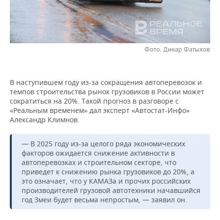
НЕФТЕХИМИЯ
РОЗНИЧНАЯ ТОРГОВЛЯ
НОВОСТИ ТЕХНОЛОГИЙ
МЕРОПРИЯТИЯ
НЕФТЬ
ТРАНСПОРТ
IT
НОВОСТИ МЕРОПРИЯТИЙ
СПОРТ
ОПК
Фото: Динар Фатыхов
УСЛУГИ
МЕДИА
ВЫЕЗДНАЯ РЕДАКЦИЯ
НОВОСТИ СПОРТА
ОБЩЕСТВО
ЭНЕРГЕТИКА
В наступившем году из-за сокращения автоперевозок и
ТЕЛЕКОММУНИКАЦИИ
БИЗНЕС-БРАНЧИ
ФУТБОЛ
НОВОСТИ ОБЩЕСТВА
ФОТОГАЛЕРЕЯ
темпов строительства рынок грузовиков в России может
сократиться на 20%. Такой прогноз в разговоре с
ONLINE-КОНФЕРЕНЦИИ
ХОККЕЙ
ВЛАСТЬ
СЮЖЕТЫ
«Реальным временем» дал эксперт «Автостат-Инфо»
Александр Климнов.
ОТКРЫТАЯ ЛЕКЦИЯ
БАСКЕТБОЛ
ИНФРАСТРУКТУРА
СПРАВОЧНИК
— В 2025 году из-за целого ряда экономических
факторов ожидается снижение активности в
ВОЛЕЙБОЛ
ИСТОРИЯ
СПИСОК ПЕРСОН
ПОЛНАЯ ВЕРСИЯ
автоперевозках и строительном секторе, что
приведет к снижению рынка грузовиков до 20%, а
КИБЕРСПОРТ
КУЛЬТУРА
СПИСОК КОМПАНИЙ
это означает, что у КАМАЗа и прочих российских
производителей грузовой автотехники начавшийся
ФИГУРНОЕ КАТАНИЕ
МЕДИЦИНА
год Змеи будет весьма непростым, — заявил он.