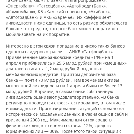
такие банки, как «ИК Банк», «Татагропромбанк»,
«Энергобанк», «Татсоцбанк», «АвтоКредитБанк»,
«Камкомбанк», КБ «Камский горизонт», «Акибанк»,
«Автоградбанк» и АКБ «Заречье». Их коэффициент
ликвидности ниже единицы, то есть размер обязательств
больше тех средств, которые банк может оперативно
мобилизовать на их покрытие.
Интересно в этой связи попадание в число таких банков
одного из лидеров отрасли — АИКБ «Татфондбанк».
Привлеченные межбанковские кредиты «ТФБ» на 1
апреля приблизились к 25,5 млрд рублей при «смешных»
для такого гиганта 1,2 млрд рублей выданных
межбанковских кредитов. При этом депозитная база
банка — почти 70 млрд рублей. Тем временем активы
мгновенной ликвидности на 1 апреля были не более 13
млрд рублей. Впрочем, в самом банке собственную
ликвидность оценивают удовлетворительно. «В банке
регулярно проводится стресс-тестирование, в том числе
и ликвидности. Прогнозирование ситуаций основано на
исторических и модельных данных, включающих в себя и
кризисный 2008 год. Максимальный отток средств
физических лиц в то время составил 12%, средств
юридических лиц — 30%. После этого такой ситуации с