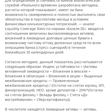
Для определения устойчивости банков аналитической
службой «Реального времени» разработана методика,
расчеты которой показывают, имеет ли банк
возможность своевременно и полностью выполнять свои
обязательства в перспективе месяца в условиях
финансовых конъюнктурных потрясений, — аналог
Liquidity Coverage Ratio по нормам «Базеля III»: вводится
соотношение величины высоколиквидных активов,
вложений в ликвидные долговые ценные бумаги к
возможному чистому оттоку денежных средств по всем
операциям банка (стресс-сценарий) в течение
ближайших 30 календарных дней.
Согласно методике, данный показатель рассчитывается
следующим образом: Индекс устойчивости = (Активы
мгновенной ликвидности + Вложения в векселя +
Вложения в облигации + Вложения в акции + Выданные
межбанковские кредиты — Привлеченные
межбанковские кредиты) / (Остатки на счетах юрлиц, ИП,
финорганизаций, НКО, кроме депозитов + 20%*(Остатки
на счетах физлиц + Вклады физлиц + Счета «До
востребования» + Сберсертификаты)).
В числителе находятся ликвидные активы — активы,