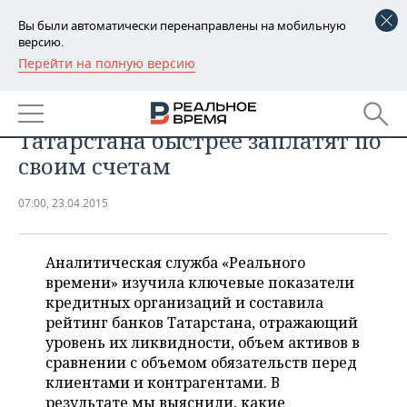
Вы были автоматически перенаправлены на мобильную
версию.
Перейти на полную версию
РЕГИОНЫ
Исследование «Реального
БАШКОРТОСТАН
НОВОСТИ
времени»: какие банки
Татарстана быстрее заплатят по
ТАТАРСТАН
АНАЛИТИКА
своим счетам
УДМУРТИЯ
НОВОСТИ АНАЛИТИКИ
ЭКОНОМИКА
07:00, 23.04.2015
ДЕКЛАРАЦИИ О ДОХОДАХ
НОВОСТИ ЭКОНОМИКИ
ПРОМЫШЛЕННОСТЬ
Аналитическая служба «Реального
КОРОЛИ ГОСЗАКАЗА ПФО
ФИНАНСЫ
НОВОСТИ
НЕДВИЖИМОСТЬ
времени» изучила ключевые показатели
ПРОМЫШЛЕННОСТИ
кредитных организаций и составила
ВУЗЫ ТАТАРСТАНА
БАНКИ
НОВОСТИ НЕДВИЖИМОСТИ
АВТО
рейтинг банков Татарстана, отражающий
АГРОПРОМ
уровень их ликвидности, объем активов в
КОМУ ПРИНАДЛЕЖАТ
БЮДЖЕТ
НОВОСТИ АВТО
БИЗНЕС
сравнении с объемом обязательств перед
ТОРГОВЫЕ ЦЕНТРЫ
МАШИНОСТРОЕНИЕ
клиентами и контрагентами. В
ТАТАРСТАНА
ИНВЕСТИЦИИ
НОВОСТИ БИЗНЕСА
ТЕХНОЛОГИИ
результате мы выяснили, какие