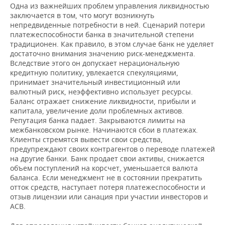
ВОДНЫЕ ВИДЫ СПОРТА
ОБРАЗОВАНИЕ
Одна из важнейших проблем управления ликвидностью
заключается в том, что могут возникнуть
ХОККЕЙ С МЯЧОМ
ПРОИСШЕСТВИЯ
непредвиденные потребности в ней. Сценарий потери
платежеспособности банка в значительной степени
традиционен. Как правило, в этом случае банк не уделяет
достаточно внимания значению риск-менеджмента.
Вследствие этого он допускает нерациональную
кредитную политику, увлекается спекуляциями,
принимает значительный инвестиционный или
валютный риск, неэффективно использует ресурсы.
Баланс отражает снижение ликвидности, прибыли и
капитала, увеличение доли проблемных активов.
Репутация банка падает. Закрываются лимиты на
межбанковском рынке. Начинаются сбои в платежах.
Клиенты стремятся вывести свои средства,
предупреждают своих контрагентов о переводе платежей
на другие банки. Банк продает свои активы, снижается
объем поступлений на корсчет, уменьшается валюта
баланса. Если менеджмент не в состоянии прекратить
отток средств, наступает потеря платежеспособности и
отзыв лицензии или санация при участии инвесторов и
АСВ.