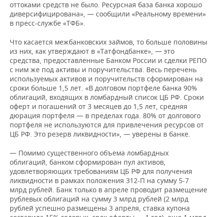
оттоками средств не было. Ресурсная база банка хорошо
диверсифицирована», — сообщили «Реальному времени»
в пресс-службе «ТФБ».
Что касается межбанковских займов, то больше половины
из них, как утверждают в «Татфондбанке», — это
средства, предоставленные Банком России и сделки РЕПО
с ним же под активы и поручительства. Весь перечень
используемых активов и поручительств сформирован на
сроки больше 1,5 лет. «В долговом портфеле банка 90%
облигаций, входящих в ломбардный список ЦБ РФ. Сроки
оферт и погашений от 3 месяцев до 1,5 лет, средняя
дюрация портфеля — в пределах года. 80% от долгового
портфеля не используются для привлечения ресурсов от
ЦБ РФ. Это резерв ликвидности», — уверены в банке.
— Помимо существенного объема ломбардных
облигаций, банком сформирован пул активов,
удовлетворяющих требованиям ЦБ РФ для получения
ликвидности в рамках положения 312-П на сумму 5-7
млрд рублей. Банк только в апреле проводит размещение
рублевых облигаций на сумму 3 млрд рублей (2 млрд
рублей успешно размещены 3 апреля, ставка купона