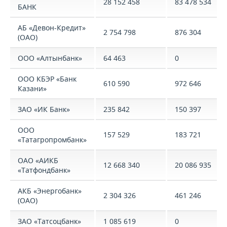
28 152 458
83 478 534
БАНК
АБ «Девон-Кредит»
2 754 798
876 304
(ОАО)
ООО «Алтынбанк»
64 463
0
ООО КБЭР «Банк
610 590
972 646
Казани»
ЗАО «ИК Банк»
235 842
150 397
ООО
157 529
183 721
«Татагропромбанк»
ОАО «АИКБ
12 668 340
20 086 935
«Татфондбанк»
АКБ «Энергобанк»
2 304 326
461 246
(ОАО)
ЗАО «Татсоцбанк»
1 085 619
0