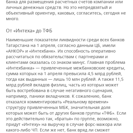
банка для размещения расчетных счетов компании или
личных денежных средств. Но это непредвзятый и
объективный ориентир, каковых, согласитесь, сегодня не
много.
От «Интеха» до ТФБ
Наименьшие показатели ликвидности среди всех банков
Татарстана на 1 апреля, согласно данным ЦБ, имели
«АНКОР» и «Интехбанк». Их способность оперативно
рассчитаться по обязательствам с партнерами и
клиентами оказалась со знаком минус. Главная проблема
«Интехбанка» — привлеченные межбанковские кредиты,
сумма которых на 1 апреля превысила 4,5 млрд рублей,
тогда как выданных — лишь 10 млн рублей. А также 11,5
млрд рублей вкладов физлиц, часть из которых может
быть востребована в случае негативного сценария,
например, паники вкладчиков. К сожалению, банк
отказался комментировать «Реальному времени»
структуру привлеченных МБК, значительная доля
которых может быть от других банков группы «ТФБ». Если
это действительно так, «братья» по группе, возможно,
придут «Интеху» на выручку в случае форс-мажора или
какого-либо ЧП. Если же нет, банк вряд ли сможет