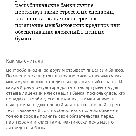
НЕФТЕХИМИЯ
республиканские банки лучше
РОЗНИЧНАЯ ТОРГОВЛЯ
НОВОСТИ ТЕХНОЛОГИЙ
МЕРОПРИЯТИЯ
переживут такие стрессовые сценарии,
НЕФТЬ
как паника вкладчиков, срочное
погашение межбанковских кредитов или
ТРАНСПОРТ
IT
НОВОСТИ МЕРОПРИЯТИЙ
СПОРТ
ОПК
обесценивание вложений в ценные
бумаги.
УСЛУГИ
МЕДИА
ВЫЕЗДНАЯ РЕДАКЦИЯ
НОВОСТИ СПОРТА
ОБЩЕСТВО
ЭНЕРГЕТИКА
ТЕЛЕКОММУНИКАЦИИ
БИЗНЕС-БРАНЧИ
ФУТБОЛ
НОВОСТИ ОБЩЕСТВА
ФОТОГАЛЕРЕЯ
Как мы считали
ONLINE-КОНФЕРЕНЦИИ
ХОККЕЙ
ВЛАСТЬ
СЮЖЕТЫ
Центробанк один за другим отзывает лицензии банков.
По мнению экспертов, в «группе риска» находится как
ОТКРЫТАЯ ЛЕКЦИЯ
БАСКЕТБОЛ
ИНФРАСТРУКТУРА
СПРАВОЧНИК
минимум половина кредитных организаций страны. И
каждый раз у регулятора достаточно аргументов для
отзыва лицензии или санации банка, поскольку все, кто
ВОЛЕЙБОЛ
ИСТОРИЯ
СПИСОК ПЕРСОН
ПОЛНАЯ ВЕРСИЯ
попадают в орбиту его внимания, так или иначе не
выдерживают длительный или краткосрочный стресс-
КИБЕРСПОРТ
КУЛЬТУРА
СПИСОК КОМПАНИЙ
тест, связанный со способностью в полном объеме и
точно в срок выполнять свои обязательства перед
партнерами и клиентами. Фактически речь идет о
ФИГУРНОЕ КАТАНИЕ
МЕДИЦИНА
ликвидности банка.