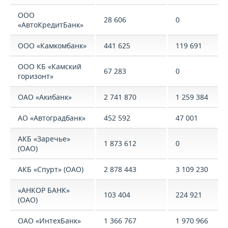
ООО
28 606
0
«АвтоКредитБанк»
ООО «Камкомбанк»
441 625
119 691
ООО КБ «Камский
67 283
0
горизонт»
ОАО «Акибанк»
2 741 870
1 259 384
АО «Автоградбанк»
452 592
47 001
АКБ «Заречье»
1 873 612
0
(ОАО)
АКБ «Спурт» (ОАО)
2 878 443
3 109 230
«АНКОР БАНК»
103 404
224 921
(ОАО)
ОАО «ИнтехБанк»
1 366 767
1 970 966