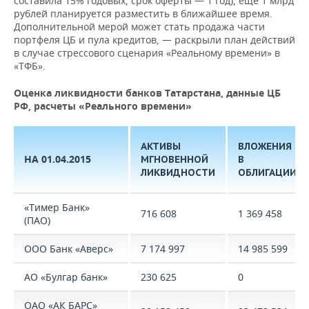
составила 15% годовых, срок оферты — 1 год), еще 1 млрд
рублей планируется разместить в ближайшее время.
Дополнительной мерой может стать продажа части
портфеля ЦБ и пула кредитов, — раскрыли план действий
в случае стрессового сценария «Реальному времени» в
«ТФБ».
Оценка ликвидности банков Татарстана, данные ЦБ
РФ, расчеты «Реального времени»
АКТИВЫ
ВЛОЖЕНИЯ
НА 01.04.2015
МГНОВЕННОЙ
В
ЛИКВИДНОСТИ
ОБЛИГАЦИИ
«Тимер Банк»
716 608
1 369 458
(ПАО)
ООО Банк «Аверс»
7 174 997
14 985 599
АО «Булгар банк»
230 625
0
ОАО «АК БАРС»