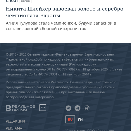
Спорт
00:00
Никита Шлейхер завоевал золото и серебро
чемпионата Европы
Агния Тулупова стала чемпионкой, будучи запасной в
составе золотой сборной синхронисток
© 2015 - 2026 Сетевое издание «Реальное время» Зарегистрировано
Федеральной службой по надзору в сфере связи, информационных
технологий и массовых коммуникаций (Роскомнадзор) –
регистрационный номер ЭЛ № ФС 77 - 79627 от 18 декабря 2020 г. (ранее
свидетельство Эл № ФС 77-59331 от 18 сентября 2014 г.)
Использование материалов Реального Времени разрешено только с
предварительного согласия правообладателей, упоминание сайта и
прямая гиперссылка обязательны при частичном или полном
воспроизведении материалов.
18+
RU
EN
РЕДАКЦИЯ
РЕКЛАМА
Учредитель ООО «Реальное