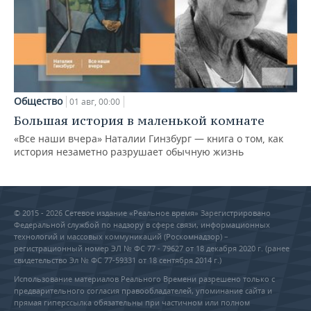
Общество
01 авг, 00:00
Большая история в маленькой комнате
«Все наши вчера» Наталии Гинзбург — книга о том, как
история незаметно разрушает обычную жизнь
© 2015 - 2026 Сетевое издание «Реальное время» Зарегистрировано
Федеральной службой по надзору в сфере связи, информационных
технологий и массовых коммуникаций (Роскомнадзор) –
регистрационный номер ЭЛ № ФС 77 - 79627 от 18 декабря 2020 г. (ранее
свидетельство Эл № ФС 77-59331 от 18 сентября 2014 г.)
Использование материалов Реального Времени разрешено только с
предварительного согласия правообладателей, упоминание сайта и
прямая гиперссылка обязательны при частичном или полном