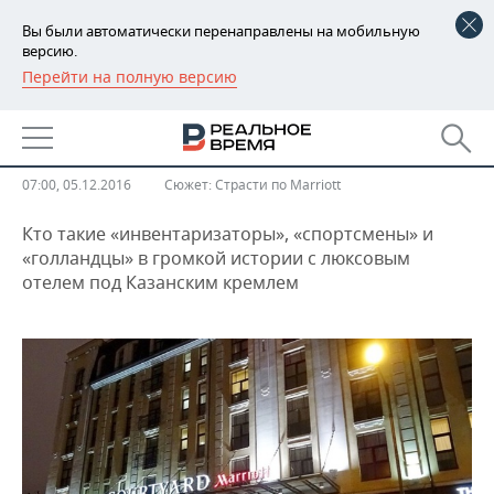
Вы были автоматически перенаправлены на мобильную
версию.
Перейти на полную версию
РЕГИОНЫ
Хронология конфликта вокруг
БАШКОРТОСТАН
НОВОСТИ
казанского «Марриотта»
ТАТАРСТАН
АНАЛИТИКА
07:00, 05.12.2016
Сюжет:
Страсти по Marriott
УДМУРТИЯ
НОВОСТИ АНАЛИТИКИ
ЭКОНОМИКА
Кто такие «инвентаризаторы», «спортсмены» и
«голландцы» в громкой истории с люксовым
отелем под Казанским кремлем
ДЕКЛАРАЦИИ О ДОХОДАХ
НОВОСТИ ЭКОНОМИКИ
ПРОМЫШЛЕННОСТЬ
КОРОЛИ ГОСЗАКАЗА ПФО
ФИНАНСЫ
НОВОСТИ
НЕДВИЖИМОСТЬ
ПРОМЫШЛЕННОСТИ
ВУЗЫ ТАТАРСТАНА
БАНКИ
НОВОСТИ НЕДВИЖИМОСТИ
АВТО
АГРОПРОМ
КОМУ ПРИНАДЛЕЖАТ
БЮДЖЕТ
НОВОСТИ АВТО
БИЗНЕС
ТОРГОВЫЕ ЦЕНТРЫ
МАШИНОСТРОЕНИЕ
ТАТАРСТАНА
ИНВЕСТИЦИИ
НОВОСТИ БИЗНЕСА
ТЕХНОЛОГИИ