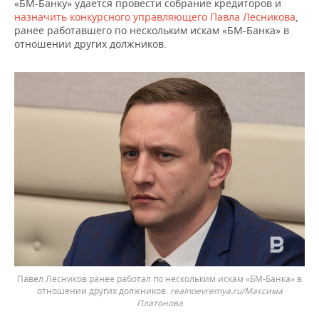
«БМ-Банку» удается провести собрание кредиторов и
назначить конкурсного управляющего Павла Лесникова
,
ранее работавшего по нескольким искам «БМ-Банка» в
отношении других должников.
Павел Лесников
ранее работал по нескольким искам «БМ-Банка» в
отношении других должников.
realnoevremya.ru/Максима
Платонова