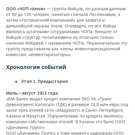
— группа бойцов, по разным данным
ООО «ЧОП «Амон»
от 90 до 120 человек, нанятые сначала Лесниковым, а
затем «Гостиничной компанией» для захвата и
дальнейшей охраны отеля. Очевидно, не все бойцы
являлись штатными сотрудниками ЧОПа. Внешне от
бойцов структур Читипаховяна их отличало только
наличие бейджей с названием ЧОПа. Первоначально эту
группу представляли как члены инвентаризационной
комиссии, «инвентаризаторы».
Хронология событий
Этап 1. Предыстория
Июль—август 2013 года.
«БМ-Банк» выдал кредит компании ЗАО УК «Транс
Девелопмент Капитал» (ТДК) в размере 74,8 млн евро под
залог трех отелей сети «Марриотт» в Санкт-Петербурге,
Казани и Иркутске. Поручителями по кредиту являлись
компании-собственники отелей. В Казани это было ООО
«Динамикс Групп».
ООО «Динамикс Групп» к тому моменту задолжало ООО