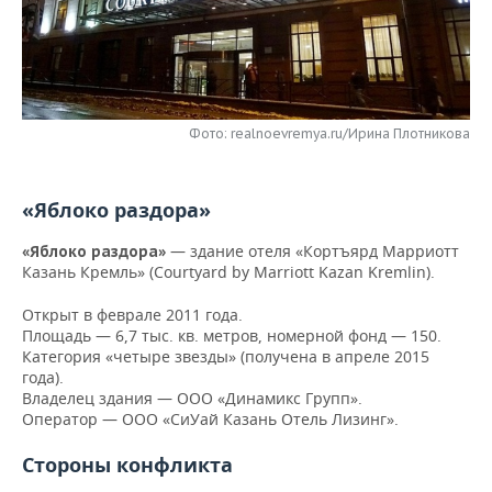
НЕФТЕХИМИЯ
РОЗНИЧНАЯ ТОРГОВЛЯ
НОВОСТИ ТЕХНОЛОГИЙ
МЕРОПРИЯТИЯ
НЕФТЬ
ТРАНСПОРТ
IT
НОВОСТИ МЕРОПРИЯТИЙ
СПОРТ
ОПК
Фото: realnoevremya.ru/Ирина Плотникова
УСЛУГИ
МЕДИА
ВЫЕЗДНАЯ РЕДАКЦИЯ
НОВОСТИ СПОРТА
ОБЩЕСТВО
ЭНЕРГЕТИКА
ТЕЛЕКОММУНИКАЦИИ
БИЗНЕС-БРАНЧИ
ФУТБОЛ
НОВОСТИ ОБЩЕСТВА
ФОТОГАЛЕРЕЯ
«Яблоко раздора»
ONLINE-КОНФЕРЕНЦИИ
ХОККЕЙ
ВЛАСТЬ
СЮЖЕТЫ
—
здание отеля «Кортъярд Марриотт
«Яблоко раздора»
Казань Кремль» (Courtyard by Marriott Kazan Kremlin).
ОТКРЫТАЯ ЛЕКЦИЯ
БАСКЕТБОЛ
ИНФРАСТРУКТУРА
СПРАВОЧНИК
Открыт в феврале 2011 года.
Площадь — 6,7 тыс. кв. метров, номерной фонд — 150.
ВОЛЕЙБОЛ
ИСТОРИЯ
СПИСОК ПЕРСОН
ПОЛНАЯ ВЕРСИЯ
Категория «четыре звезды» (получена в апреле 2015
года).
КИБЕРСПОРТ
КУЛЬТУРА
СПИСОК КОМПАНИЙ
Владелец здания — ООО «Динамикс Групп».
Оператор — ООО «СиУай Казань Отель Лизинг».
ФИГУРНОЕ КАТАНИЕ
МЕДИЦИНА
Стороны конфликта