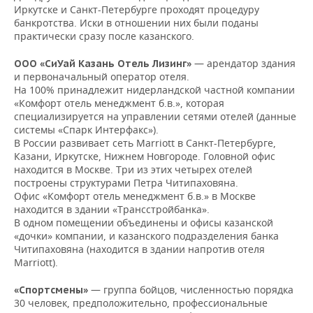
Иркутске и Санкт-Петербурге проходят процедуру
банкротства. Иски в отношении них были поданы
практически сразу после казанского.
— арендатор здания
ООО «СиУай Казань Отель Лизинг»
и первоначальный оператор отеля.
На 100% принадлежит нидерландской частной компании
«Комфорт отель менеджмент б.в.», которая
специализируется на управлении сетями отелей (данные
системы «Спарк Интерфакс»).
В России развивает сеть Marriott в Санкт-Петербурге,
Казани, Иркутске, Нижнем Новгороде. Головной офис
находится в Москве. Три из этих четырех отелей
построены структурами Петра Читипаховяна.
Офис «Комфорт отель менеджмент б.в.» в Москве
находится в здании «Трансстройбанка».
В одном помещении объединены и офисы казанской
«дочки» компании, и казанского подразделения банка
Читипаховяна (находится в здании напротив отеля
Marriott).
— группа бойцов, численностью порядка
«Спортсмены»
30 человек, предположительно, профессиональные