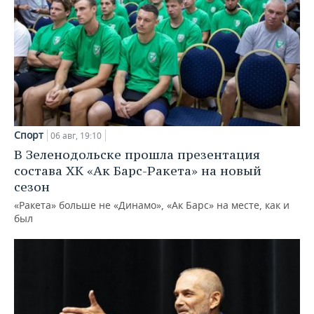
Спорт
06 авг, 19:10
В Зеленодольске прошла презентация
состава ХК «Ак Барс-Ракета» на новый
сезон
«Ракета» больше не «Динамо», «Ак Барс» на месте, как и
был