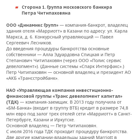
ВОДНЫЕ ВИДЫ СПОРТА
ОБРАЗОВАНИЕ
Сторона 1.
Группа московского банкира
Петра Читипаховяна
ХОККЕЙ С МЯЧОМ
ПРОИСШЕСТВИЯ
— компания-банкрот, владелец
ООО «Динамикс Групп»
здания отеля «Марриотт» в Казани по адресу: ул. Карла
Маркса, д. 6. Конкурсный управляющий — Павел
Сергеевич Лесников.
До введения процедуры банкротства основные
собственники — Алла Эдуардовна Спицкая и Петр
Степанович Читипаховян (через ООО «Полис сервис
девелопмент»). (Данные системы «Спарк Интерфакс».)
Петр Читипаховян — основной владелец и президент АО
«АКБ «Трансстройбанк».
НАО «Управляющая компания инвестиционно-
финансовой группы «Транс девелопмент капитал»
— компания-заемщик. В 2013 году получила от
(ТДК)
«БМ-Банка» (входит в группу ВТБ) кредит в размере 74,8
млн евро под залог трех отелей сети «Марриотт» в Санкт-
Петербурге, Казани и Иркутске.
Основной владелец — Петр Читипаховян.
С июля 2016 года ТДК проходит процедуру банкротства.
Две другие компании-владельцы зданий Marriott в