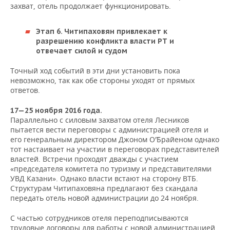
захват, отель продолжает функционировать.
Этап 6. Читипаховян привлекает к
разрешению конфликта власти РТ и
отвечает силой и судом
Точный ход событий в эти дни установить пока
невозможно, так как обе стороны уходят от прямых
ответов.
17—25 ноября 2016 года.
Параллельно с силовым захватом отеля Лесников
пытается вести переговоры с администрацией отеля и
его генеральным директором Джоном О`'`Брайеном однако
тот настаивает на участии в переговорах представителей
властей. Встречи проходят дважды с участием
«п
редседателя комитета по туризму и представителями
УВД Казани». Однако власти встают на сторону ВТБ.
Структурам Читипаховяна предлагают без скандала
передать отель новой администрации до 24 ноября.
С частью сотрудников отеля переподписываются
трудовые договоры для работы с новой администрацией.