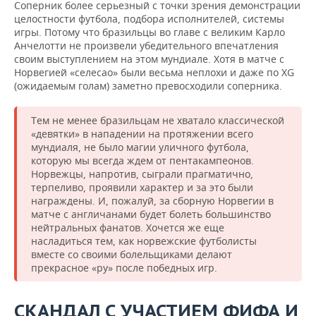
Соперник более серьезный с точки зрения демонстрации
целостности футбола, подбора исполнителей, системы
игры. Потому что бразильцы во главе с великим Карло
Анчелотти не произвели убедительного впечатления
своим выступлением на этом мундиале. Хотя в матче с
Норвегией «селесао» были весьма неплохи и даже по XG
(ожидаемым голам) заметно превосходили соперника.
Тем не менее бразильцам не хватало классической
«девятки» в нападении на протяжении всего
мундиаля, не было магии уличного футбола,
которую мы всегда ждем от пентакампеонов.
Норвежцы, напротив, сыграли прагматично,
терпеливо, проявили характер и за это были
награждены. И, пожалуй, за сборную Норвегии в
матче с англичанами будет болеть большинство
нейтральных фанатов. Хочется же еще
насладиться тем, как норвежские футболисты
вместе со своими болельщиками делают
прекрасное «ру» после победных игр.
СКАНДАЛ С УЧАСТИЕМ ФИФА И