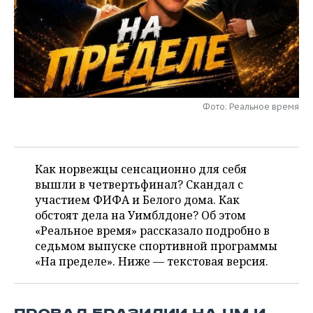
НЕФТЕХИМИЯ
РОЗНИЧНАЯ ТОРГОВЛЯ
НОВОСТИ ТЕХНОЛОГИЙ
МЕРОПРИЯТИЯ
НЕФТЬ
ТРАНСПОРТ
IT
НОВОСТИ МЕРОПРИЯТИЙ
СПОРТ
ОПК
УСЛУГИ
МЕДИА
ВЫЕЗДНАЯ РЕДАКЦИЯ
НОВОСТИ СПОРТА
ОБЩЕСТВО
ЭНЕРГЕТИКА
Фото: Реальное время
ТЕЛЕКОММУНИКАЦИИ
БИЗНЕС-БРАНЧИ
ФУТБОЛ
НОВОСТИ ОБЩЕСТВА
ФОТОГАЛЕРЕЯ
ONLINE-КОНФЕРЕНЦИИ
ХОККЕЙ
ВЛАСТЬ
СЮЖЕТЫ
Как норвежцы сенсационно для себя
вышли в четвертьфинал? Скандал с
ОТКРЫТАЯ ЛЕКЦИЯ
БАСКЕТБОЛ
ИНФРАСТРУКТУРА
СПРАВОЧНИК
участием ФИФА и Белого дома. Как
обстоят дела на Уимблдоне? Об этом
ВОЛЕЙБОЛ
ИСТОРИЯ
СПИСОК ПЕРСОН
ПОЛНАЯ ВЕРСИЯ
«Реальное время» рассказало подробно в
седьмом выпуске спортивной программы
КИБЕРСПОРТ
КУЛЬТУРА
СПИСОК КОМПАНИЙ
«На пределе». Ниже — текстовая версия.
ФИГУРНОЕ КАТАНИЕ
МЕДИЦИНА