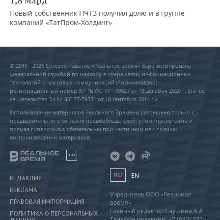
1,8 млрд
Новый собственник НЧТЗ получил долю и в группе
компаний «ТатПром-Холдинг»
© 2015 - 2026 Сетевое издание «Реальное время» Зарегистрировано
Федеральной службой по надзору в сфере связи, информационных
технологий и массовых коммуникаций (Роскомнадзор) –
регистрационный номер ЭЛ № ФС 77 - 79627 от 18 декабря 2020 г. (ранее
свидетельство Эл № ФС 77-59331 от 18 сентября 2014 г.)
Использование материалов Реального Времени разрешено только с
предварительного согласия правообладателей, упоминание сайта и
прямая гиперссылка обязательны при частичном или полном
воспроизведении материалов.
18+
RU
EN
РЕДАКЦИЯ
РЕКЛАМА
Учредитель ООО «Реальное
ПРАВОВАЯ ИНФОРМАЦИЯ
время»
Главный редактор Саушина А.А.
ПОЛИТИКА О ПЕРСОНАЛЬНЫХ
Телефон редакции: +7 (843) 222-