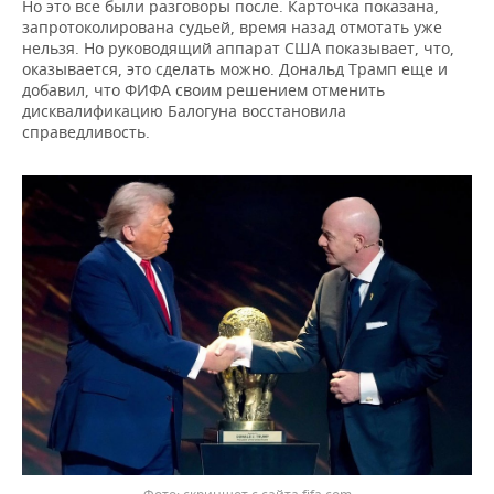
Но это все были разговоры после. Карточка показана,
запротоколирована судьей, время назад отмотать уже
нельзя. Но руководящий аппарат США показывает, что,
оказывается, это сделать можно. Дональд Трамп еще и
добавил, что ФИФА своим решением отменить
дисквалификацию Балогуна восстановила
справедливость.