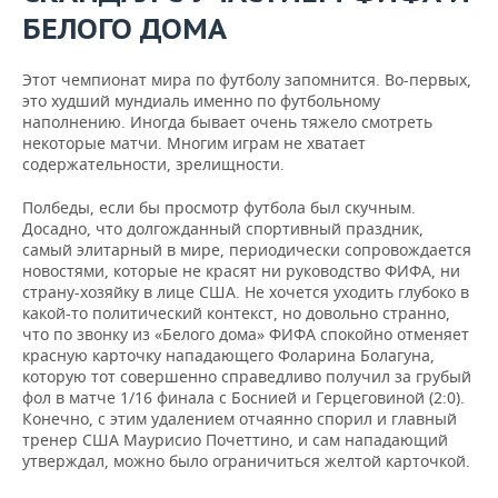
БЕЛОГО ДОМА
Этот чемпионат мира по футболу запомнится. Во-первых,
это худший мундиаль именно по футбольному
наполнению. Иногда бывает очень тяжело смотреть
некоторые матчи. Многим играм не хватает
содержательности, зрелищности.
Полбеды, если бы просмотр футбола был скучным.
Досадно, что долгожданный спортивный праздник,
самый элитарный в мире, периодически сопровождается
новостями, которые не красят ни руководство ФИФА, ни
страну-хозяйку в лице США. Не хочется уходить глубоко в
какой-то политический контекст, но довольно странно,
что по звонку из «Белого дома» ФИФА спокойно отменяет
красную карточку нападающего Фоларина Болагуна,
которую тот совершенно справедливо получил за грубый
фол в матче 1/16 финала с Боснией и Герцеговиной (2:0).
Конечно, с этим удалением отчаянно спорил и главный
тренер США Маурисио Почеттино, и сам нападающий
утверждал, можно было ограничиться желтой карточкой.