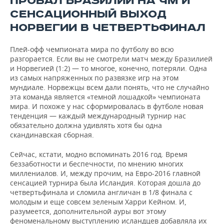
ПРОВАЛ БРАЗИЛИИ НА ЧМ И
ВОДНЫЕ ВИДЫ СПОРТА
ОБРАЗОВАНИЕ
СЕНСАЦИОННЫЙ ВЫХОД
ХОККЕЙ С МЯЧОМ
ПРОИСШЕСТВИЯ
НОРВЕГИИ В ЧЕТВЕРТЬФИНАЛ
Плей-офф чемпионата мира по футболу во всю
разгорается. Если вы не смотрели матч между Бразилией
и Норвегией (1:2) — то многое, конечно, потеряли. Одна
из самых напряженных по развязке игр на этом
мундиале. Норвежцы всем дали понять, что не случайно
эта команда является «темной лошадкой» чемпионата
мира. И похоже у нас сформировалась в футболе новая
тенденция — каждый международный турнир нас
обязательно должна удивлять хотя бы одна
скандинавская сборная.
Сейчас, кстати, модно вспоминать 2016 год. Время
беззаботности и беспечности, по мнению многих
миллениалов. И, между прочим, на Евро-2016 главной
сенсацией турнира была Исландия. Которая дошла до
четвертьфинала и сломила англичан в 1/8 финала с
молодым и еще совсем зеленым Харри Кейном. И,
разумеется, дополнительной ауры вот этому
феноменальному выступлению исландцев добавляла их