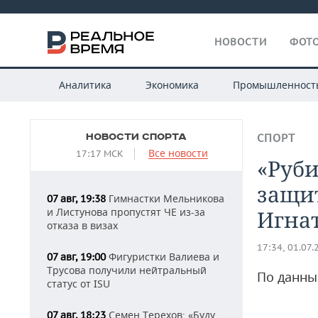
НОВОСТИ
ФОТО
Аналитика
Экономика
Промышленност
НОВОСТИ СПОРТА
СПОРТ
Все новости
17:17 МСК
«Руби
защи
Гимнастки Мельникова
07 авг, 19:38
и Листунова пропустят ЧЕ из-за
Игна
отказа в визах
17:34, 01.07.
Фигуристки Валиева и
07 авг, 19:00
Трусова получили нейтральный
По данны
статус от ISU
Семен Терехов: «Буду
07 авг, 18:23