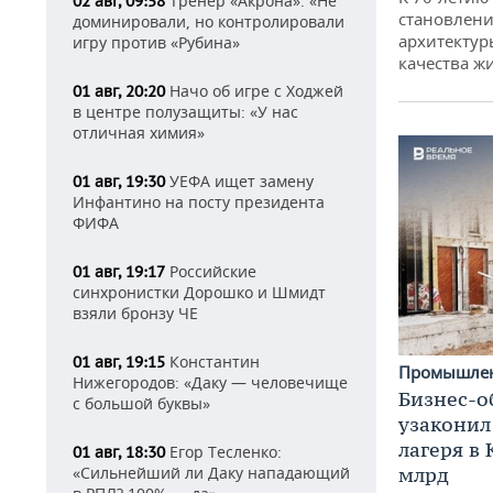
Тренер «Акрона»: «Не
02 авг, 09:58
становлени
доминировали, но контролировали
архитектур
игру против «Рубина»
качества ж
Начо об игре с Ходжей
01 авг, 20:20
в центре полузащиты: «У нас
отличная химия»
УЕФА ищет замену
01 авг, 19:30
Инфантино на посту президента
ФИФА
Российские
01 авг, 19:17
синхронистки Дорошко и Шмидт
взяли бронзу ЧЕ
Константин
01 авг, 19:15
Промышле
Нижегородов: «Даку — человечище
Бизнес-о
с большой буквы»
узаконил
лагеря в
Егор Тесленко:
01 авг, 18:30
млрд
«Сильнейший ли Даку нападающий