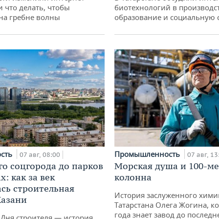
и что делать, чтобы
биотехнологий в производс
 на гребне волны
образование и социальную 
ость
Промышленность
07 авг, 08:00
07 авг, 13
го соцгорода до парков
Морская душа и 100-м
: как за век
колонна
сь строительная
История заслуженного хими
Казани
Татарстана Олега Жогина, к
года знает завод до последн
 Дня строителя — история