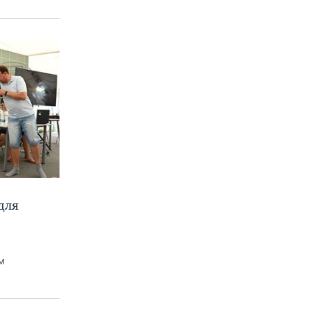
для
м