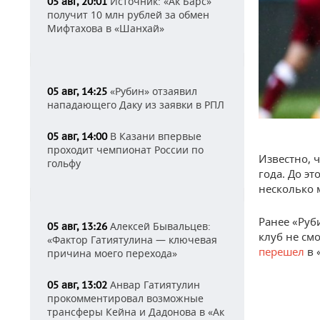
Источник: «Ак Барс»
05 авг, 20:01
получит 10 млн рублей за обмен
Мифтахова в «Шанхай»
«Рубин» отзаявил
05 авг, 14:25
нападающего Даку из заявки в РПЛ
В Казани впервые
05 авг, 14:00
проходит чемпионат России по
Известно, 
гольфу
года. До эт
несколько 
Ранее «Ру
Алексей Бывальцев:
05 авг, 13:26
клуб не см
«Фактор Гатиятулина — ключевая
перешел
в 
причина моего перехода»
Анвар Гатиятулин
05 авг, 13:02
прокомментировал возможные
трансферы Кейна и Дадонова в «Ак