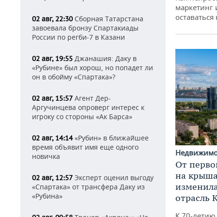
маркетинг 
оставаться
Сборная Татарстана
02 авг, 22:30
завоевала бронзу Спартакиады
России по регби-7 в Казани
Джанашия: Даку в
02 авг, 19:55
«Рубине» был хорош, но попадет ли
он в обойму «Спартака»?
Агент Дер-
02 авг, 15:57
Аргучинцева опроверг интерес к
игроку со стороны «Ак Барса»
«Рубин» в ближайшее
02 авг, 14:14
время объявит имя еще одного
Недвижим
новичка
От перво
на крышах
Эксперт оценил выгоду
02 авг, 12:57
изменила
«Спартака» от трансфера Даку из
«Рубина»
отрасль 
К 70-летию