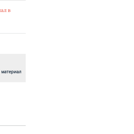
ал в
 материал