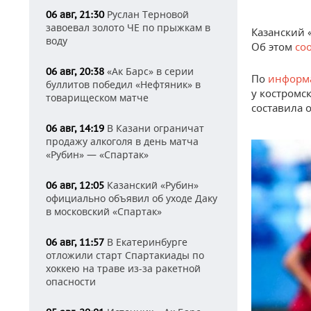
Руслан Терновой
06 авг, 21:30
завоевал золото ЧЕ по прыжкам в
Казанский
воду
Об этом
со
«Ак Барс» в серии
06 авг, 20:38
По
информ
буллитов победил «Нефтяник» в
у костромс
товарищеском матче
составила 
В Казани ограничат
06 авг, 14:19
продажу алкоголя в день матча
«Рубин» — «Спартак»
Казанский «Рубин»
06 авг, 12:05
официально объявил об уходе Даку
в московский «Спартак»
В Екатеринбурге
06 авг, 11:57
отложили старт Спартакиады по
хоккею на траве из-за ракетной
опасности