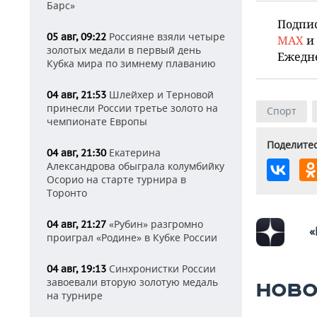
Барс»
Подпи
Россияне взяли четыре
05 авг, 09:22
MAX
и
золотых медали в первый день
Ежедн
Кубка мира по зимнему плаванию
Шлейхер и Терновой
04 авг, 21:53
принесли России третье золото на
Спорт
чемпионате Европы
Поделитес
Екатерина
04 авг, 21:30
Александрова обыграла колумбийку
Осорио на старте турнира в
Торонто
«Рубин» разгромно
04 авг, 21:27
«
проиграл «Родине» в Кубке России
Синхронистки России
04 авг, 19:13
завоевали вторую золотую медаль
НОВО
на турнире