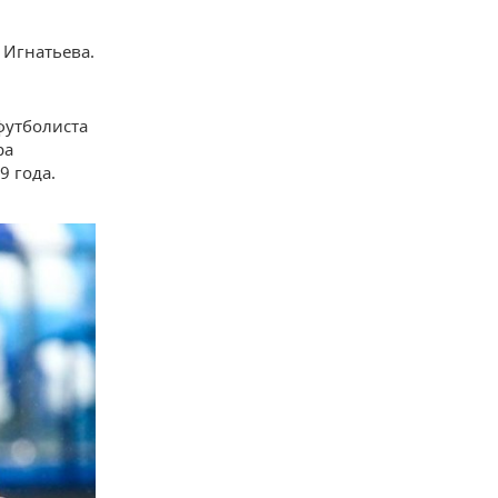
Игнатьева.
футболиста
ра
9 года.