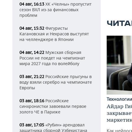
ХК «Челны» пропустит
04 авг, 16:13
сезон ВХЛ из-за финансовых
проблем
ЧИТА
Фигуристы
04 авг, 15:32
Кагановская и Некрасов выступят
на челленджере в Японии
Мужская сборная
04 авг, 14:22
России не поедет на чемпионат
мира 2027 года по волейболу
Российские прыгуны в
03 авг, 21:22
воду взяли серебро на чемпионате
Европы
Технологи
Российские
03 авг, 18:16
Айдар Ги
синхронистки завоевали первое
золото ЧЕ в Париже
закрывае
маркетин
«Рубин» арендовал
03 авг, 17:05
Как нейрос
защитника сборной Узбекистана