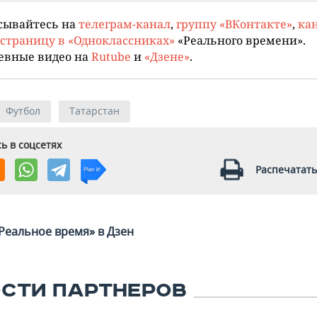
сывайтесь на
телеграм-канал
,
группу «ВКонтакте»
,
кан
страницу в «Одноклассниках»
«Реального времени».
евные видео на
Rutube
и
«Дзене»
.
Футбол
Татарстан
ь в соцсетях
Распечатать
Реальное время» в Дзен
СТИ ПАРТНЕРОВ