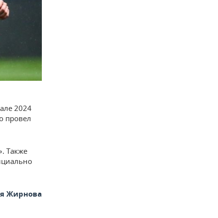
чале 2024
го провел
. Также
ициально
ья Жирнова