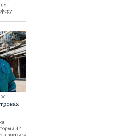
тво,
сферу
:00
етровая
ка
оторый 32
его винтика