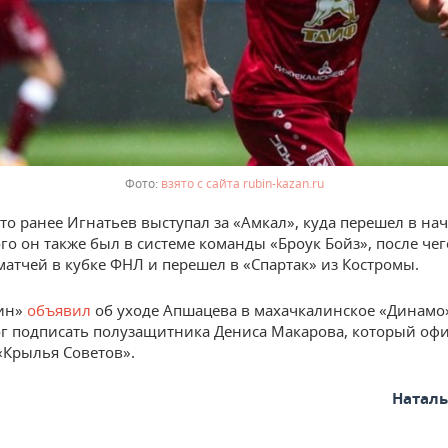
взято с сайта rubin-kazan.ru
что ранее Игнатьев выступал за «Амкал», куда перешел в на
ого он также был в системе команды «Броук Бойз», после че
матчей в кубке ФНЛ и перешел в «Спартак» из Костромы.
бин»
объявил
об уходе Апшацева в махачкалинское «Динамо»
ог подписать полузащитника Дениса Макарова, который оф
«Крылья Советов».
Натал