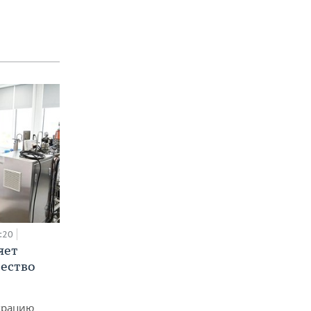
:20
яет
ество
еграцию