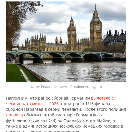
ВОДНЫЕ ВИДЫ СПОРТА
ОБРАЗОВАНИЕ
ХОККЕЙ С МЯЧОМ
ПРОИСШЕСТВИЯ
Реальное время / realnoevremya.ru
Напомним, что ранее сборная Германии
вылетела с
чемпионата мира — 2026
, проиграв в 1/16 финала
сборной Парагвая в серии пенальти. После этого полиция
провела
обыски в штаб-квартире Германского
футбольного союза (DFB) во Франкфурте-на-Майне, а
также в администрациях нескольких немецких городов в
рамках расследования о коррупции.