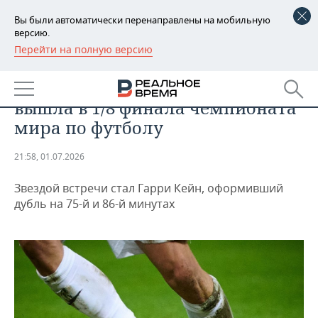
Вы были автоматически перенаправлены на мобильную
версию.
Перейти на полную версию
РЕГИОНЫ
СПОРТ
Англия обыграла ДР Конго и
БАШКОРТОСТАН
НОВОСТИ
вышла в 1/8 финала чемпионата
ТАТАРСТАН
АНАЛИТИКА
мира по футболу
УДМУРТИЯ
НОВОСТИ АНАЛИТИКИ
ЭКОНОМИКА
21:58, 01.07.2026
ДЕКЛАРАЦИИ О ДОХОДАХ
НОВОСТИ ЭКОНОМИКИ
ПРОМЫШЛЕННОСТЬ
Звездой встречи стал Гарри Кейн, оформивший
дубль на 75-й и 86-й минутах
КОРОЛИ ГОСЗАКАЗА ПФО
ФИНАНСЫ
НОВОСТИ
НЕДВИЖИМОСТЬ
ПРОМЫШЛЕННОСТИ
ВУЗЫ ТАТАРСТАНА
БАНКИ
НОВОСТИ НЕДВИЖИМОСТИ
АВТО
АГРОПРОМ
КОМУ ПРИНАДЛЕЖАТ
БЮДЖЕТ
НОВОСТИ АВТО
БИЗНЕС
ТОРГОВЫЕ ЦЕНТРЫ
МАШИНОСТРОЕНИЕ
ТАТАРСТАНА
ИНВЕСТИЦИИ
НОВОСТИ БИЗНЕСА
ТЕХНОЛОГИИ