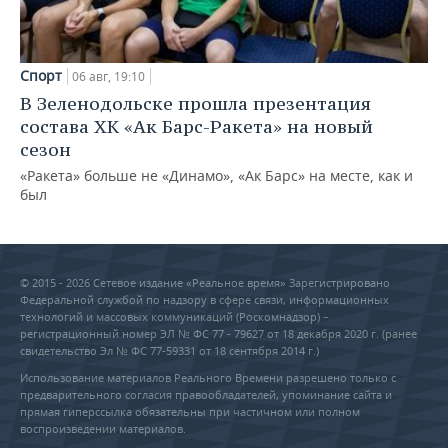
Спорт
06 авг, 19:10
В Зеленодольске прошла презентация
состава ХК «Ак Барс-Ракета» на новый
сезон
«Ракета» больше не «Динамо», «Ак Барс» на месте, как и
был
© 2015 - 2026 Сетевое издание «Реальное время» Зарегистрировано
Федеральной службой по надзору в сфере связи, информационных
технологий и массовых коммуникаций (Роскомнадзор) –
регистрационный номер ЭЛ № ФС 77 - 79627 от 18 декабря 2020 г. (ранее
свидетельство Эл № ФС 77-59331 от 18 сентября 2014 г.)
Использование материалов Реального Времени разрешено только с
предварительного согласия правообладателей, упоминание сайта и
прямая гиперссылка обязательны при частичном или полном
воспроизведении материалов.