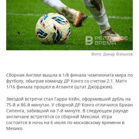
НЕФТЕХИМИЯ
РОЗНИЧНАЯ ТОРГОВЛЯ
НОВОСТИ ТЕХНОЛОГИЙ
МЕРОПРИЯТИЯ
НЕФТЬ
ТРАНСПОРТ
IT
НОВОСТИ МЕРОПРИЯТИЙ
СПОРТ
ОПК
УСЛУГИ
МЕДИА
ВЫЕЗДНАЯ РЕДАКЦИЯ
НОВОСТИ СПОРТА
ОБЩЕСТВО
ЭНЕРГЕТИКА
ТЕЛЕКОММУНИКАЦИИ
БИЗНЕС-БРАНЧИ
ФУТБОЛ
НОВОСТИ ОБЩЕСТВА
ФОТОГАЛЕРЕЯ
Фото: Динар Фатыхов
ONLINE-КОНФЕРЕНЦИИ
ХОККЕЙ
ВЛАСТЬ
СЮЖЕТЫ
Сборная Англии вышла в 1/8 финала чемпионата мира по
футболу, обыграв команду ДР Конго со счетом 2:1. Матч
ОТКРЫТАЯ ЛЕКЦИЯ
БАСКЕТБОЛ
ИНФРАСТРУКТУРА
СПРАВОЧНИК
1/16 финала прошел в Атланте (штат Джорджия).
ВОЛЕЙБОЛ
ИСТОРИЯ
СПИСОК ПЕРСОН
ПОЛНАЯ ВЕРСИЯ
Звездой встречи стал Гарри Кейн, оформивший дубль на
75-й и 86-й минутах. У сборной ДР Конго отличился Бриан
Сипенга, забивший на 7-й минуте. В следующем раунде
КИБЕРСПОРТ
КУЛЬТУРА
СПИСОК КОМПАНИЙ
англичане встретятся со сборной Мексики. Игра
состоится в ночь на 6 июля по московскому времени в
ФИГУРНОЕ КАТАНИЕ
МЕДИЦИНА
Мехико.