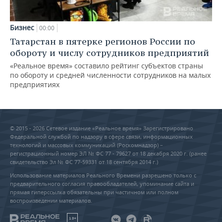
Бизнес
00:00
Татарстан в пятерке регионов России по
обороту и числу сотрудников предприятий
«Реальное время» составило рейтинг субъектов страны
по обороту и средней численности сотрудников на малых
предприятиях
© 2015 - 2026 Сетевое издание «Реальное время» Зарегистрировано
Федеральной службой по надзору в сфере связи, информационных
технологий и массовых коммуникаций (Роскомнадзор) –
регистрационный номер ЭЛ № ФС 77 - 79627 от 18 декабря 2020 г. (ранее
свидетельство Эл № ФС 77-59331 от 18 сентября 2014 г.)
Использование материалов Реального Времени разрешено только с
предварительного согласия правообладателей, упоминание сайта и
прямая гиперссылка обязательны при частичном или полном
воспроизведении материалов.
18+