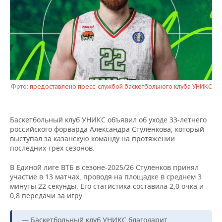
НЕФТЕХИМИЯ
РОЗНИЧНАЯ ТОРГОВЛЯ
НОВОСТИ ТЕХНОЛОГИЙ
МЕРОПРИЯТИЯ
НЕФТЬ
ТРАНСПОРТ
IT
НОВОСТИ МЕРОПРИЯТИЙ
СПОРТ
ОПК
УСЛУГИ
МЕДИА
ВЫЕЗДНАЯ РЕДАКЦИЯ
НОВОСТИ СПОРТА
ОБЩЕСТВО
ЭНЕРГЕТИКА
ТЕЛЕКОММУНИКАЦИИ
БИЗНЕС-БРАНЧИ
ФУТБОЛ
НОВОСТИ ОБЩЕСТВА
ФОТОГАЛЕРЕЯ
Фото:
предоставлено пресс-службой баскетбольного клуба УНИКС
ONLINE-КОНФЕРЕНЦИИ
ХОККЕЙ
ВЛАСТЬ
СЮЖЕТЫ
Баскетбольный клуб УНИКС объявил об уходе 33-летнего
российского форварда Александра Стуленкова, который
ОТКРЫТАЯ ЛЕКЦИЯ
БАСКЕТБОЛ
ИНФРАСТРУКТУРА
СПРАВОЧНИК
выступал за казанскую команду на протяжении
последних трех сезонов.
ВОЛЕЙБОЛ
ИСТОРИЯ
СПИСОК ПЕРСОН
ПОЛНАЯ ВЕРСИЯ
В Единой лиге ВТБ в сезоне-2025/26 Стуленков принял
участие в 13 матчах, проводя на площадке в среднем 3
КИБЕРСПОРТ
КУЛЬТУРА
СПИСОК КОМПАНИЙ
минуты 22 секунды. Его статистика составила 2,0 очка и
0,8 передачи за игру.
ФИГУРНОЕ КАТАНИЕ
МЕДИЦИНА
— Баскетбольный клуб УНИКС благодарит