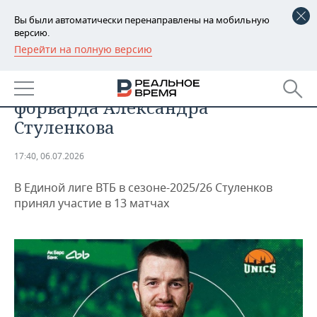
Вы были автоматически перенаправлены на мобильную
версию.
Перейти на полную версию
РЕГИОНЫ
СПОРТ
УНИКС объявил об уходе
БАШКОРТОСТАН
НОВОСТИ
форварда Александра
ТАТАРСТАН
АНАЛИТИКА
Стуленкова
УДМУРТИЯ
НОВОСТИ АНАЛИТИКИ
ЭКОНОМИКА
17:40, 06.07.2026
ДЕКЛАРАЦИИ О ДОХОДАХ
НОВОСТИ ЭКОНОМИКИ
ПРОМЫШЛЕННОСТЬ
В Единой лиге ВТБ в сезоне-2025/26 Стуленков
принял участие в 13 матчах
КОРОЛИ ГОСЗАКАЗА ПФО
ФИНАНСЫ
НОВОСТИ
НЕДВИЖИМОСТЬ
ПРОМЫШЛЕННОСТИ
ВУЗЫ ТАТАРСТАНА
БАНКИ
НОВОСТИ НЕДВИЖИМОСТИ
АВТО
АГРОПРОМ
КОМУ ПРИНАДЛЕЖАТ
БЮДЖЕТ
НОВОСТИ АВТО
БИЗНЕС
ТОРГОВЫЕ ЦЕНТРЫ
МАШИНОСТРОЕНИЕ
ТАТАРСТАНА
ИНВЕСТИЦИИ
НОВОСТИ БИЗНЕСА
ТЕХНОЛОГИИ