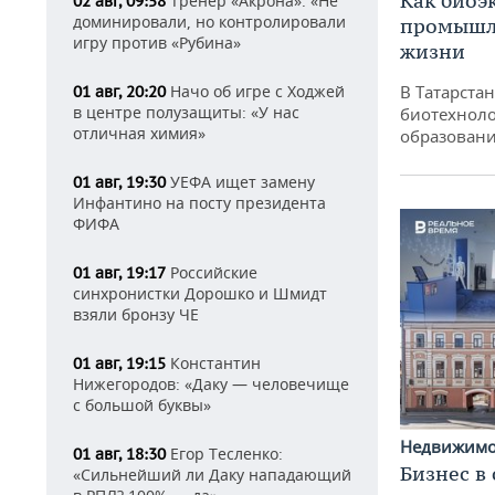
Как биоэ
Тренер «Акрона»: «Не
02 авг, 09:58
доминировали, но контролировали
промышле
игру против «Рубина»
жизни
Начо об игре с Ходжей
В Татарста
01 авг, 20:20
в центре полузащиты: «У нас
биотехноло
отличная химия»
образовани
УЕФА ищет замену
01 авг, 19:30
Инфантино на посту президента
ФИФА
Российские
01 авг, 19:17
синхронистки Дорошко и Шмидт
взяли бронзу ЧЕ
Константин
01 авг, 19:15
Нижегородов: «Даку — человечище
с большой буквы»
Недвижим
Егор Тесленко:
01 авг, 18:30
Бизнес в
«Сильнейший ли Даку нападающий