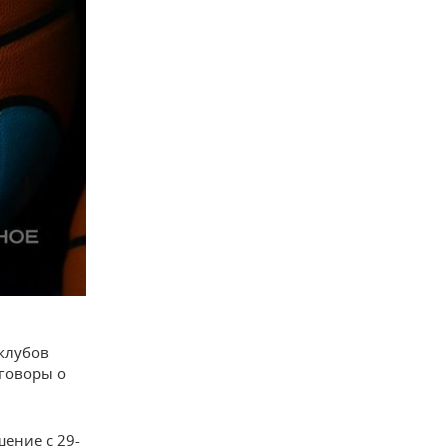
 клубов
еговоры о
ение с 29-