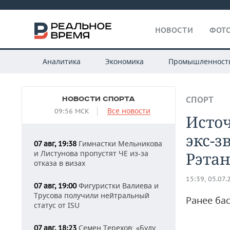
НОВОСТИ
ФОТО
Аналитика
Экономика
Промышленност
НОВОСТИ СПОРТА
СПОРТ
Все новости
09:56 МСК
Источ
экс-з
Гимнастки Мельникова
07 авг, 19:38
и Листунова пропустят ЧЕ из-за
Рэта
отказа в визах
15:39, 05.07.
Фигуристки Валиева и
07 авг, 19:00
Трусова получили нейтральный
Ранее ба
статус от ISU
Семен Терехов: «Буду
07 авг, 18:23