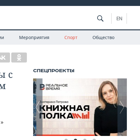
EN
ии
Мероприятия
Спорт
Общество
ы с
ом
й»