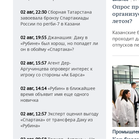
Опрос пр
Сборная Татарстана
02 авг, 22:30
организу
завоевала бронзу Спартакиады
летом?
России по регби-7 в Казани
Казанские 
Джанашия: Даку в
02 авг, 19:55
проходит д
«Рубине» был хорош, но попадет ли
отпусков п
он в обойму «Спартака»?
Агент Дер-
02 авг, 15:57
Аргучинцева опроверг интерес к
игроку со стороны «Ак Барса»
«Рубин» в ближайшее
02 авг, 14:14
время объявит имя еще одного
новичка
Эксперт оценил выгоду
02 авг, 12:57
«Спартака» от трансфера Даку из
«Рубина»
Промышле