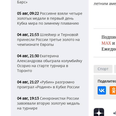
Барс»
летним аме
Россияне взяли четыре
05 авг, 09:22
золотых медали в первый день
Кубка мира по зимнему плаванию
Шлейхер и Терновой
04 авг, 21:53
Подпи
принесли России третье золото на
MAX
и
чемпионате Европы
Ежедн
Екатерина
04 авг, 21:30
Александрова обыграла колумбийку
Осорио на старте турнира в
Спорт
Торонто
Поделитес
«Рубин» разгромно
04 авг, 21:27
проиграл «Родине» в Кубке России
Синхронистки России
04 авг, 19:13
завоевали вторую золотую медаль
на турнире
«