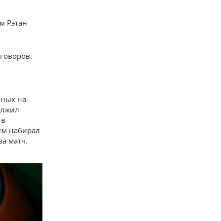
м Рэтан-
говоров.
нных на
олжил
 в
нем набирал
за матч.