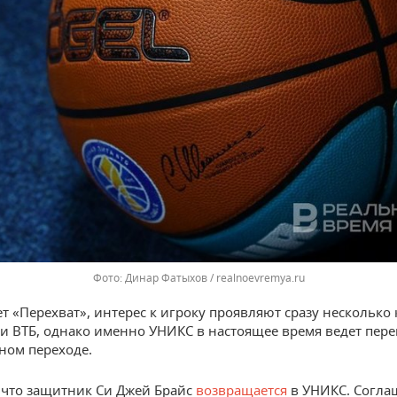
Динар Фатыхов / realnoevremya.ru
ет «Перехват», интерес к игроку проявляют сразу несколько
и ВТБ, однако именно УНИКС в настоящее время ведет пер
ном переходе.
что защитник Си Джей Брайс
возвращается
в УНИКС. Соглаш