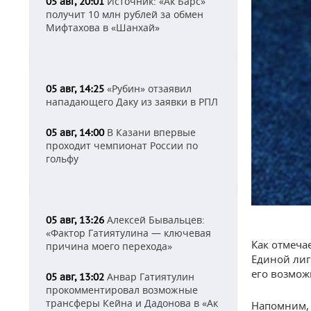
Источник: «Ак Барс»
05 авг, 20:01
получит 10 млн рублей за обмен
Мифтахова в «Шанхай»
«Рубин» отзаявил
05 авг, 14:25
нападающего Даку из заявки в РПЛ
В Казани впервые
05 авг, 14:00
проходит чемпионат России по
гольфу
Алексей Бывальцев:
05 авг, 13:26
«Фактор Гатиятулина — ключевая
Как отмеча
причина моего перехода»
Единой лиг
его возмож
Анвар Гатиятулин
05 авг, 13:02
прокомментировал возможные
трансферы Кейна и Дадонова в «Ак
Напомним, 