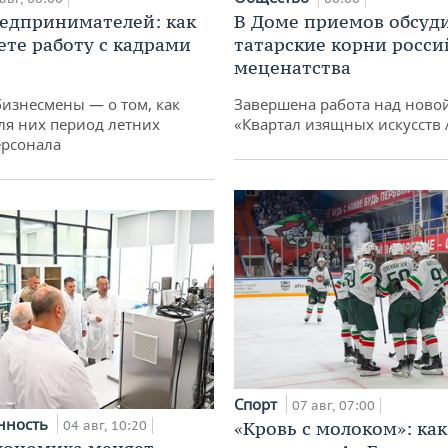
едпринимателей: как
В Доме приемов обсуд
ете работу с кадрами
татарские корни росси
меценатства
бизнесмены — о том, как
Завершена работа над ново
ля них период летних
«Квартал изящных искусств
ерсонала
Спорт
07 авг, 07:00
нность
04 авг, 10:20
«Кровь с молоком»: как