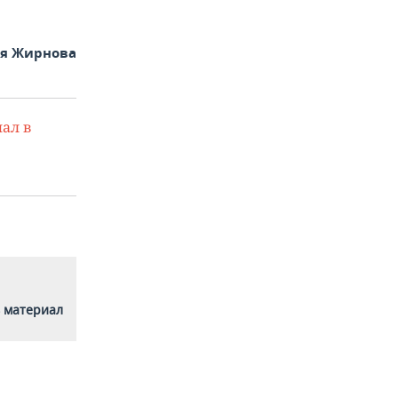
ья Жирнова
ал в
 материал