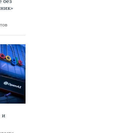
е без
яник»
итов
 и
овости