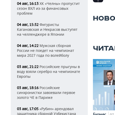
ХК «Челны» пропустит
04 авг, 16:13
сезон ВХЛ из-за финансовых
проблем
НОВО
Фигуристы
04 авг, 15:32
Кагановская и Некрасов выступят
на челленджере в Японии
Мужская сборная
04 авг, 14:22
ЧИТА
России не поедет на чемпионат
мира 2027 года по волейболу
Российские прыгуны в
03 авг, 21:22
воду взяли серебро на чемпионате
Европы
Российские
03 авг, 18:16
синхронистки завоевали первое
золото ЧЕ в Париже
«Рубин» арендовал
03 авг, 17:05
защитника сборной Узбекистана
Бизнес
07 