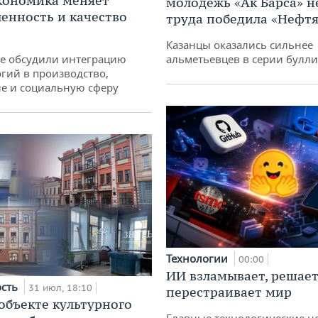
кономика меняет
молодежь «Ак Барса» н
нность и качество
труда победила «Нефт
Казанцы оказались сильнее
не обсудили интеграцию
альметьевцев в серии булл
гий в производство,
е и социальную сферу
Технологии
00:00
ИИ взламывает, решает
ость
31 июл, 18:10
перестраивает мир
 объекте культурного
Главные технологические н