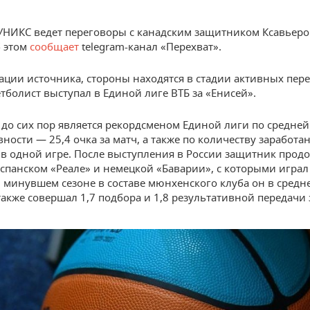
УНИКС ведет переговоры с канадским защитником Ксавьеро
 этом
сообщает
telegram-канал «Перехват».
ции источника, стороны находятся в стадии активных пере
етболист выступал в Единой лиге ВТБ за «Енисей».
 до сих пор является рекордсменом Единой лиги по средней
вности — 25,4 очка за матч, а также по количеству заработа
 в одной игре. После выступления в России защитник прод
испанском «Реале» и немецкой «Баварии», с которыми играл
В минувшем сезоне в составе мюнхенского клуба он в сред
 также совершал 1,7 подбора и 1,8 результативной передачи 