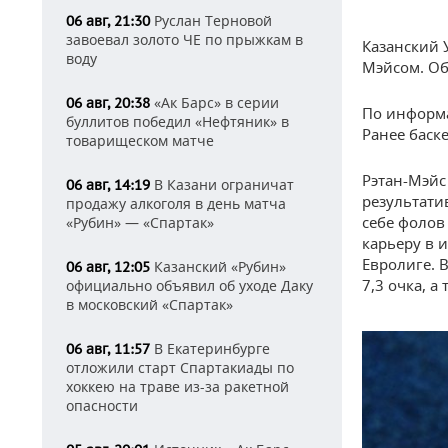
Руслан Терновой
06 авг, 21:30
завоевал золото ЧЕ по прыжкам в
Казанский 
воду
Мэйсом. Об
«Ак Барс» в серии
06 авг, 20:38
По информа
буллитов победил «Нефтяник» в
Ранее баск
товарищеском матче
Рэтан-Мэйс
В Казани ограничат
06 авг, 14:19
результати
продажу алкоголя в день матча
себе фолов
«Рубин» — «Спартак»
карьеру в 
Евролиге. 
Казанский «Рубин»
06 авг, 12:05
7,3 очка, а
официально объявил об уходе Даку
в московский «Спартак»
В Екатеринбурге
06 авг, 11:57
отложили старт Спартакиады по
хоккею на траве из-за ракетной
опасности