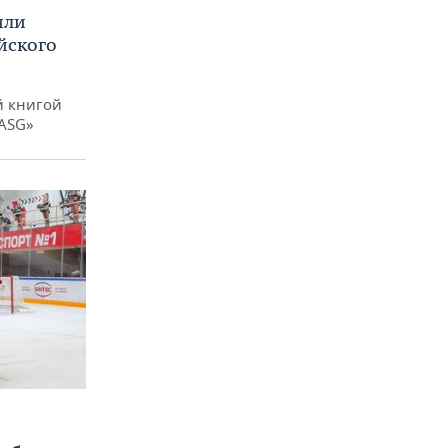
или
йского
й книгой
 ASG»