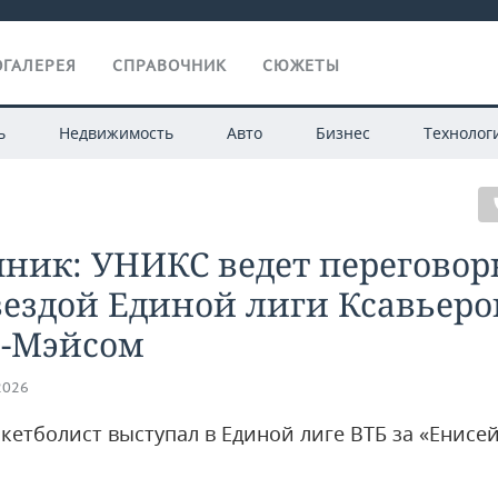
ГАЛЕРЕЯ
СПРАВОЧНИК
СЮЖЕТЫ
ь
Недвижимость
Авто
Бизнес
Технолог
ник: УНИКС ведет переговор
вездой Единой лиги Ксавьер
н-Мэйсом
2026
скетболист выступал в Единой лиге ВТБ за «Енисе