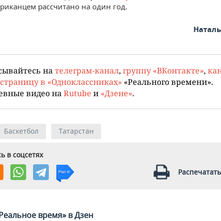
риканцем рассчитано на один год.
Натал
сывайтесь на
телеграм-канал
,
группу «ВКонтакте»
,
кан
страницу в «Одноклассниках»
«Реального времени».
евные видео на
Rutube
и
«Дзене»
.
Баскетбол
Татарстан
ь в соцсетях
Распечатать
Реальное время» в Дзен