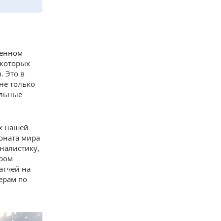
менном
екоторых
. Это в
не только
альные
ах нашей
оната мира
рналистику,
ором
атчей на
ерам по