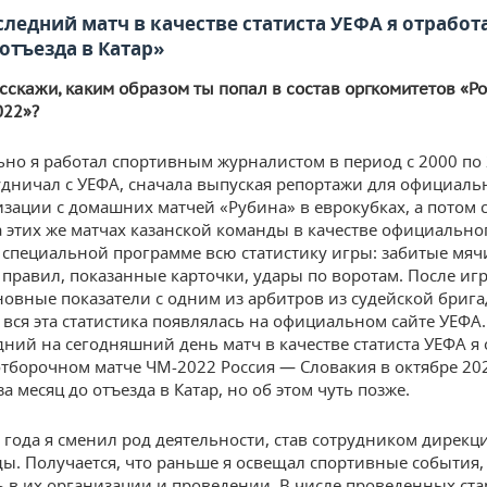
ледний матч в качестве статиста УЕФА я отработа
отъезда в Катар»
асскажи, каким образом ты попал в состав оргкомитетов «Р
022»?
но я работал спортивным журналистом в период с 2000 по 
удничал с УЕФА, сначала выпуская репортажи для официаль
изации с домашних матчей «Рубина» в еврокубках, а потом 
а этих же матчах казанской команды в качестве официальног
 специальной программе всю статистику игры: забитые мячи
правил, показанные карточки, удары по воротам. После иг
новные показатели с одним из арбитров из судейской брига
 вся эта статистика появлялась на официальном сайте УЕФА. 
дний на сегодняшний день матч в качестве статиста УЕФА я 
отборочном матче ЧМ-2022 Россия — Словакия в октябре 202
а месяц до отъезда в Катар, но об этом чуть позже.
 года я сменил род деятельности, став сотрудником дирекц
ы. Получается, что раньше я освещал спортивные события, 
ь в их организации и проведении. В числе проведенных ст