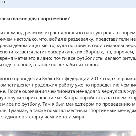
лке.
олько важно для спортсменов?
их команд религия играет довольно важную роль в совре
ричем настолько, что, войдя в раздевалку, представители н
рвым делом ищут место, куда поставить свои символы веры
епени касается латиноамериканских сборных, но, впрочем, 
о время матча это видно: почти все футболисты делают риту
ходя на поле, а также после забитых голов.
шного проведения Кубка Конфедераций 2017 года я в рамк
омпетишенс» продолжил работу уже по проведению чемпи
ране. После окончания чемпионата ненадолго вернулся в жу
оду получил приглашение из Катара поработать на своем вт
 мира по футболу. Там я был менеджером по проведению м
Аль-Тумама», а также помогал местным спортивным менедж
 стадионов к старту чемпионата мира.