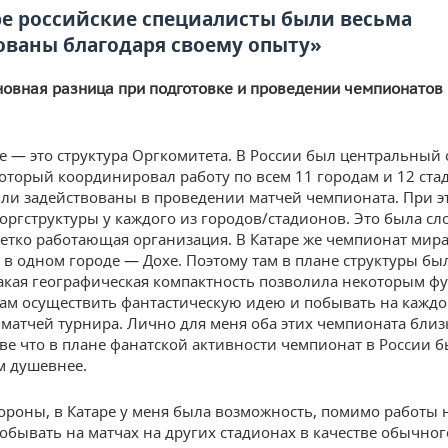
ре российские специалисты были весьма
ованы благодаря своему опыту»
новная разница при подготовке и проведении чемпионатов 
 — это структура Оргкомитета. В России был центральный 
который координировал работу по всем 11 городам и 12 ста
ли задействованы в проведении матчей чемпионата. При э
оргструктуры у каждого из городов/стадионов. Это была сл
етко работающая организация. В Катаре же чемпионат мир
 в одном городе — Дохе. Поэтому там в плане структуры бы
 такая географическая компактность позволила некоторым 
м осуществить фантастическую идею и побывать на каждо
матчей турнира. Лично для меня оба этих чемпионата близ
зве что в плане фанатской активности чемпионат в России б
 душевнее.
тороны, в Катаре у меня была возможность, помимо работы 
побывать на матчах на других стадионах в качестве обычног