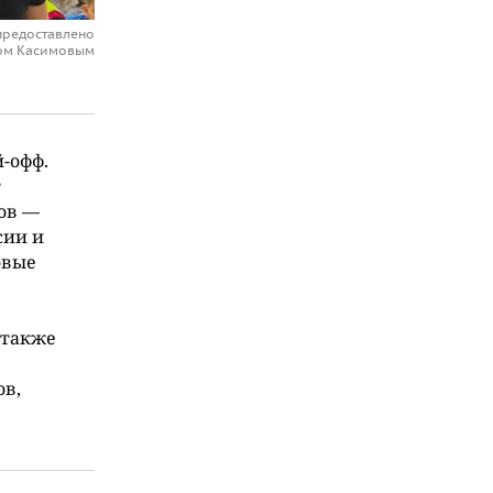
 предоставлено
ом Касимовым
‑офф.
т
ов —
сии и
овые
 также
ов,