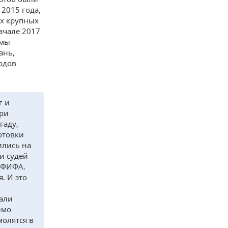
2015 года,
их крупных
ачале 2017
 мы
ань,
одов
г и
три
гаду,
отовки
ились на
и судей
у ФИФА.
. И это
вали
имо
молятся в