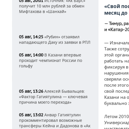
Источник: «Ак Барс»
05 авг, 20:01
«Свой пос
получит 10 млн рублей за обмен
Мифтахова в «Шанхай»
месяц до 
— Тимур, р
и «Катар-2
«Рубин» отзаявил
05 авг, 14:25
нападающего Даку из заявки в РПЛ
— Изначаль
Также сотр
этой орган
В Казани впервые
05 авг, 14:00
проходит чемпионат России по
работать н
гольфу
фиксируя в
нарушения 
сверяли ос
после этого
свой после
Алексей Бывальцев:
05 авг, 13:26
«Фактор Гатиятулина — ключевая
Казани на 
причина моего перехода»
буквально з
Анвар Гатиятулин
05 авг, 13:02
Летом 2010
прокомментировал возможные
Универсиад
трансферы Кейна и Дадонова в «Ак
участвоват