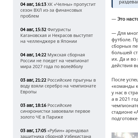
раздева
ХК «Челны» пропустит
04 авг, 16:13
сезон ВХЛ из-за финансовых
проблем
—
Это наст
Фигуристы
04 авг, 15:32
— Для мног
Кагановская и Некрасов выступят
футболе. П
на челленджере в Японии
сборных пе
большей ст
Мужская сборная
04 авг, 14:22
их. Да и в
России не поедет на чемпионат
действия вы
мира 2027 года по волейболу
После успе
Российские прыгуны в
03 авг, 21:22
«команды к
воду взяли серебро на чемпионате
Европы
у нас в ст
а в 2021 г
чемпионате
Российские
03 авг, 18:16
синхронистки завоевали первое
стадионе «
золото ЧЕ в Париже
подготовке
«Рубин» арендовал
03 авг, 17:05
защитника сборной Узбекистана