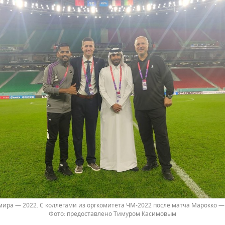
ира — 2022. С коллегами из оргкомитета ЧМ-2022 после матча Марокко —
предоставлено Тимуром Касимовым