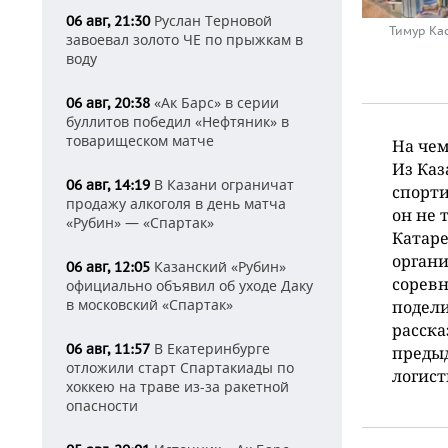
Руслан Терновой
06 авг, 21:30
Тимур Ка
завоевал золото ЧЕ по прыжкам в
воду
«Ак Барс» в серии
06 авг, 20:38
буллитов победил «Нефтяник» в
товарищеском матче
На чем
Из Ка
В Казани ограничат
06 авг, 14:19
спорт
продажу алкоголя в день матча
он не 
«Рубин» — «Спартак»
Катаре
орган
Казанский «Рубин»
06 авг, 12:05
соревн
официально объявил об уходе Даку
в московский «Спартак»
подели
расска
В Екатеринбурге
06 авг, 11:57
предыд
отложили старт Спартакиады по
логист
хоккею на траве из-за ракетной
опасности