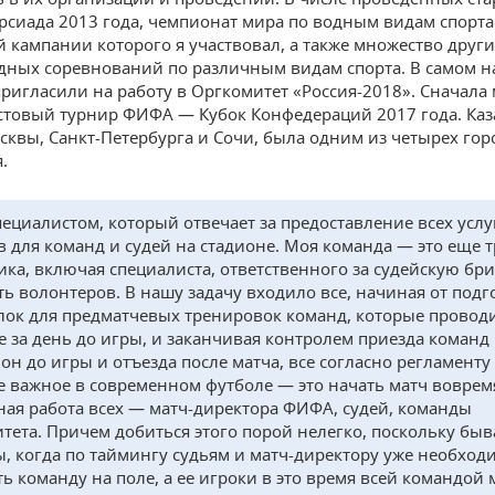
рсиада 2013 года, чемпионат мира по водным видам спорта 
й кампании которого я участвовал, а также множество друг
ных соревнований по различным видам спорта. В самом н
пригласили на работу в Оргкомитет «Россия-2018». Сначала
стовый турнир ФИФА — Кубок Конфедераций 2017 года. Каз
квы, Санкт-Петербурга и Сочи, была одним из четырех гор
.
пециалистом, который отвечает за предоставление всех услу
в для команд и судей на стадионе. Моя команда — это еще 
ика, включая специалиста, ответственного за судейскую бри
ть волонтеров. В нашу задачу входило все, начиная от подг
лок для предматчевых тренировок команд, которые провод
е за день до игры, и заканчивая контролем приезда команд 
ион до игры и отъезда после матча, все согласно регламент
е важное в современном футболе — это начать матч вовремя
ная работа всех — матч-директора ФИФА, судей, команды
тета. Причем добиться этого порой нелегко, поскольку бы
, когда по таймингу судьям и матч-директору уже необход
ь команду на поле, а ее игроки в это время всей командой 