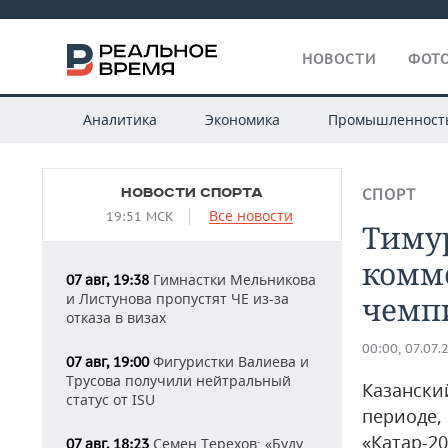
НОВОСТИ
ФОТО
Аналитика
Экономика
Промышленност
НОВОСТИ СПОРТА
СПОРТ
Все новости
19:51 МСК
Тиму
комм
Гимнастки Мельникова
07 авг, 19:38
и Листунова пропустят ЧЕ из-за
чемп
отказа в визах
00:00, 07.07.
Фигуристки Валиева и
07 авг, 19:00
Трусова получили нейтральный
Казански
статус от ISU
периоде, 
«Катар-2
Семен Терехов: «Буду
07 авг, 18:23