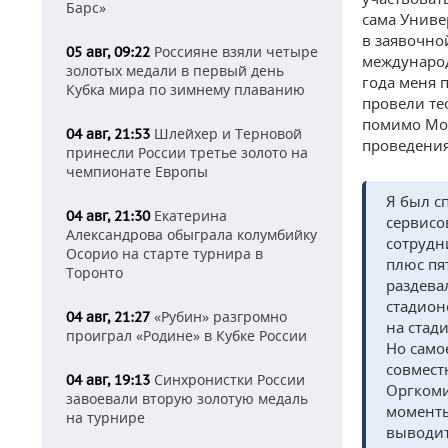
Барс»
сама Униве
в заявочно
Россияне взяли четыре
05 авг, 09:22
международ
золотых медали в первый день
года меня 
Кубка мира по зимнему плаванию
провели те
помимо Мос
Шлейхер и Терновой
04 авг, 21:53
проведения
принесли России третье золото на
чемпионате Европы
Я был с
Екатерина
04 авг, 21:30
сервисо
Александрова обыграла колумбийку
сотрудн
Осорио на старте турнира в
плюс пя
Торонто
раздева
стадион
«Рубин» разгромно
04 авг, 21:27
на стад
проиграл «Родине» в Кубке России
Но само
совмест
Синхронистки России
04 авг, 19:13
Оргкоми
завоевали вторую золотую медаль
моменты
на турнире
выводит