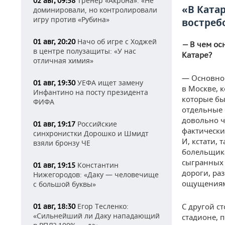
Тренер «Акрона»: «Не
02 авг, 09:58
«В Ката
доминировали, но контролировали
игру против «Рубина»
востреб
Начо об игре с Ходжей
01 авг, 20:20
— В чем ос
в центре полузащиты: «У нас
Катаре?
отличная химия»
— Основное
УЕФА ищет замену
01 авг, 19:30
в Москве, 
Инфантино на посту президента
которые бы
ФИФА
отдельные 
довольно ч
Российские
01 авг, 19:17
фактически
синхронистки Дорошко и Шмидт
И, кстати,
взяли бронзу ЧЕ
болельщика
сыгранных 
Константин
01 авг, 19:15
дороги, ра
Нижегородов: «Даку — человечище
ощущениям
с большой буквы»
Егор Тесленко:
С другой с
01 авг, 18:30
«Сильнейший ли Даку нападающий
стадионе, 