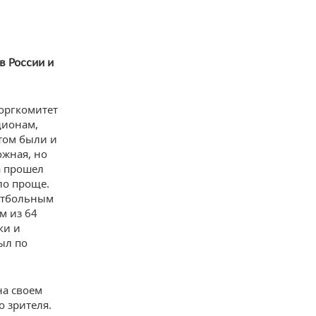
в России и
оргкомитет
дионам,
том были и
ожная, но
а прошел
ло проще.
футбольным
м из 64
ки и
ыл по
на своем
о зрителя.