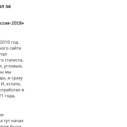
л за
оссия-2018»
2010 год.
ного сайта
стал
о статиста,
, угловые,
ры мы
ды, и сразу
И, кстати,
отработал в
1 года,
ии
а тут начал
артов были