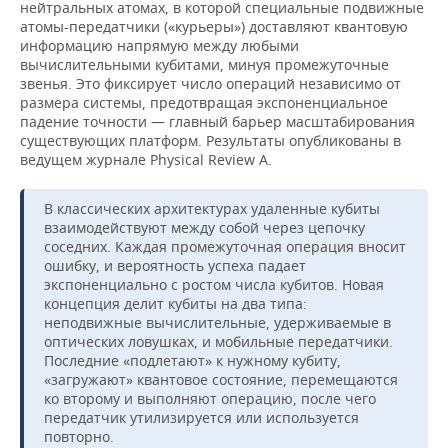
нейтральных атомах, в которой специальные подвижные
атомы-передатчики («курьеры») доставляют квантовую
информацию напрямую между любыми
вычислительными кубитами, минуя промежуточные
звенья. Это фиксирует число операций независимо от
размера системы, предотвращая экспоненциальное
падение точности — главный барьер масштабирования
существующих платформ. Результаты опубликованы в
ведущем журнале Physical Review A.
В классических архитектурах удаленные кубиты
взаимодействуют между собой через цепочку
соседних. Каждая промежуточная операция вносит
ошибку, и вероятность успеха падает
экспоненциально с ростом числа кубитов. Новая
концепция делит кубиты на два типа:
неподвижные вычислительные, удерживаемые в
оптических ловушках, и мобильные передатчики.
Последние «подлетают» к нужному кубиту,
«загружают» квантовое состояние, перемещаются
ко второму и выполняют операцию, после чего
передатчик утилизируется или используется
повторно.