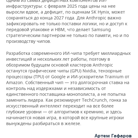
одним из самых дефицитных компонентов ИИ-
инфраструктуры: с февраля 2025 года цены на нее
выросли вдвое, а дефицит, по оценкам SK Hynix, может
сохраняться до конца 2027 года. Для Anthropic важно
зафиксировать не только поставки логики, но и доступ к
передовой упаковке и HBM, что делает Samsung
стратегическим партнером не только по памяти, но и по
производству чипов.
Разработка современного ИИ-чипа требует миллиардных
инвестиций и нескольких лет работы, поэтому в
обозримом будущем основой кластеров Anthropic
останутся графические чипы (GPU) Nvidia, тензорные
процессоры (TPU) от Google и ИИ-ускорители Trainium от
Amazon. Собственный чип — это долгосрочная ставка на
контроль над издержками и независимость от
единственного поставщика-монополиста, а не попытка
заменить лидера. Как резюмирует TechCrunch, гонка за
искусственный интеллект переходит на все более
глубокие уровни — от алгоритмов к кремнию, и здесь
начинается новая игра, в которой все крупные игроки
вынуждены разбираться в железе.
Артем Гафаров