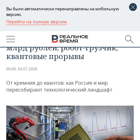
Вы были автоматически перенаправлены на мобильную
версию.
Перейти на полную версию
РЕГИОНЫ
ТЕХНОЛОГИИ
Завод чипов в Татарстане за 750
БАШКОРТОСТАН
НОВОСТИ
млрд рублей, робот-грузчик,
ТАТАРСТАН
АНАЛИТИКА
квантовые прорывы
УДМУРТИЯ
НОВОСТИ АНАЛИТИКИ
ЭКОНОМИКА
00:00, 04.07.2026
ДЕКЛАРАЦИИ О ДОХОДАХ
НОВОСТИ ЭКОНОМИКИ
ПРОМЫШЛЕННОСТЬ
От кремния до квантов: как Россия и мир
пересобирают технологический ландшафт
КОРОЛИ ГОСЗАКАЗА ПФО
ФИНАНСЫ
НОВОСТИ
НЕДВИЖИМОСТЬ
ПРОМЫШЛЕННОСТИ
ВУЗЫ ТАТАРСТАНА
БАНКИ
НОВОСТИ НЕДВИЖИМОСТИ
АВТО
АГРОПРОМ
КОМУ ПРИНАДЛЕЖАТ
БЮДЖЕТ
НОВОСТИ АВТО
БИЗНЕС
ТОРГОВЫЕ ЦЕНТРЫ
МАШИНОСТРОЕНИЕ
ТАТАРСТАНА
ИНВЕСТИЦИИ
НОВОСТИ БИЗНЕСА
ТЕХНОЛОГИИ