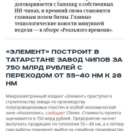
ВОДНЫЕ ВИДЫ СПОРТА
ОБРАЗОВАНИЕ
договаривается с Samsung о собственных
ИИ-чипах, и кремний снова становится
ХОККЕЙ С МЯЧОМ
ПРОИСШЕСТВИЯ
главным полем битвы. Главные
технологические новости минувшей
недели — в обзоре «Реального времени».
«ЭЛЕМЕНТ» ПОСТРОИТ В
ТАТАРСТАНЕ ЗАВОД ЧИПОВ ЗА
750 МЛРД РУБЛЕЙ С
ПЕРЕХОДОМ ОТ 55—40 НМ К 28
НМ
Микроэлектронный холдинг «Элемент» приступил к
строительству завода по производству
полупроводниковых пластин в особой экономической
зоне «Иннополис»,
сообщает
CNews. Стоимость проекта
оценивается в 750 млрд рублей. Предприятие начнет
выпускать продукцию по топологии 55—40 нм, а к пятому
году работы планирует выйти на серийное производство