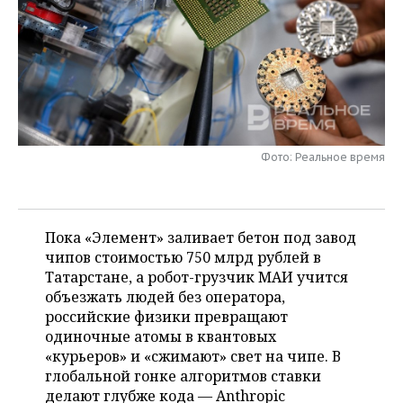
НЕФТЕХИМИЯ
РОЗНИЧНАЯ ТОРГОВЛЯ
НОВОСТИ ТЕХНОЛОГИЙ
МЕРОПРИЯТИЯ
НЕФТЬ
ТРАНСПОРТ
IT
НОВОСТИ МЕРОПРИЯТИЙ
СПОРТ
ОПК
УСЛУГИ
МЕДИА
ВЫЕЗДНАЯ РЕДАКЦИЯ
НОВОСТИ СПОРТА
ОБЩЕСТВО
ЭНЕРГЕТИКА
ТЕЛЕКОММУНИКАЦИИ
БИЗНЕС-БРАНЧИ
ФУТБОЛ
НОВОСТИ ОБЩЕСТВА
ФОТОГАЛЕРЕЯ
Фото: Реальное время
ONLINE-КОНФЕРЕНЦИИ
ХОККЕЙ
ВЛАСТЬ
СЮЖЕТЫ
Пока «Элемент» заливает бетон под завод
ОТКРЫТАЯ ЛЕКЦИЯ
БАСКЕТБОЛ
ИНФРАСТРУКТУРА
СПРАВОЧНИК
чипов стоимостью 750 млрд рублей в
Татарстане, а робот-грузчик МАИ учится
ВОЛЕЙБОЛ
ИСТОРИЯ
СПИСОК ПЕРСОН
ПОЛНАЯ ВЕРСИЯ
объезжать людей без оператора,
российские физики превращают
КИБЕРСПОРТ
КУЛЬТУРА
СПИСОК КОМПАНИЙ
одиночные атомы в квантовых
«курьеров» и «сжимают» свет на чипе. В
ФИГУРНОЕ КАТАНИЕ
МЕДИЦИНА
глобальной гонке алгоритмов ставки
делают глубже кода — Anthropic