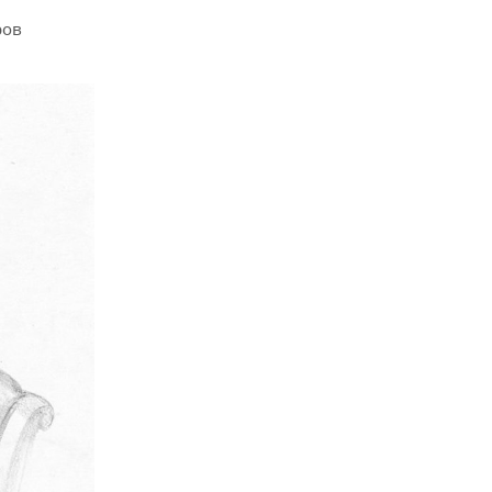
ров
.