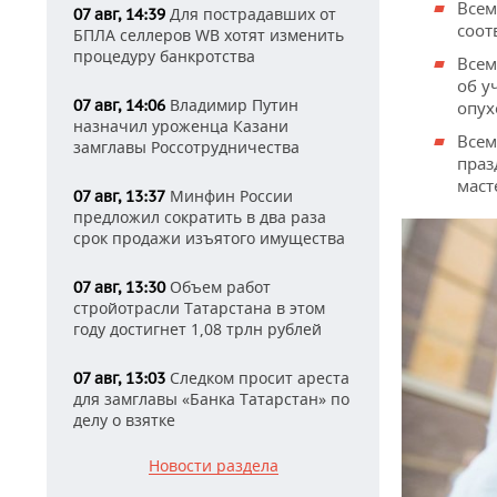
Всем
Для пострадавших от
07 авг, 14:39
соот
БПЛА селлеров WB хотят изменить
процедуру банкротства
Всем
об у
Владимир Путин
07 авг, 14:06
опух
назначил уроженца Казани
Всем
замглавы Россотрудничества
праз
маст
Минфин России
07 авг, 13:37
предложил сократить в два раза
срок продажи изъятого имущества
Объем работ
07 авг, 13:30
стройотрасли Татарстана в этом
году достигнет 1,08 трлн рублей
Следком просит ареста
07 авг, 13:03
для замглавы «Банка Татарстан» по
делу о взятке
Новости раздела