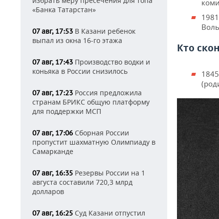
избрать меру пресечения для топа
коми
«Банка Татарстан»
1981
Воль
В Казани ребенок
07 авг, 17:53
выпал из окна 16-го этажа
Кто ско
Производство водки и
07 авг, 17:43
коньяка в России снизилось
1845
(род
Россия предложила
07 авг, 17:23
странам БРИКС общую платформу
для поддержки МСП
Сборная России
07 авг, 17:06
пропустит шахматную Олимпиаду в
Самарканде
Резервы России на 1
07 авг, 16:35
августа составили 720,3 млрд
долларов
Суд Казани отпустил
07 авг, 16:25