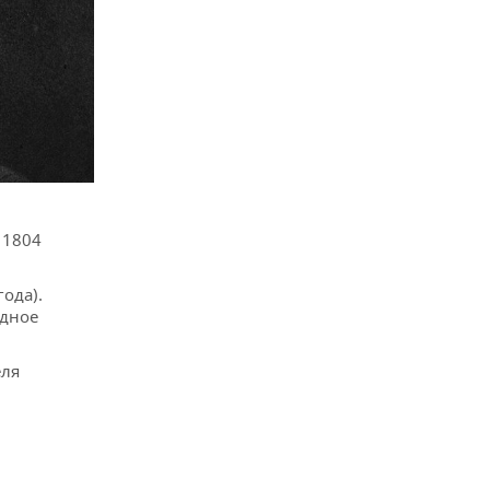
 1804
ода).
удное
еля