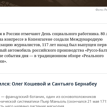
Фото: Р
я в России отмечают День социального работника. 80 
на конгрессе в Копенгагене создали Международную
зацию журналистов, 117 лет назад был выпущен пер
ый автомобиль российского производства «Руссо-Балт
е события дня — в традиционном обзоре «Реального
ни».
ился: Олег Кошевой и Сантьяго Бернабеу
 — французский ботаник, один из основоположников
нической систематики Пьер Маньоль (скончался 21 мая 1715
сть него названо растение магнолия.