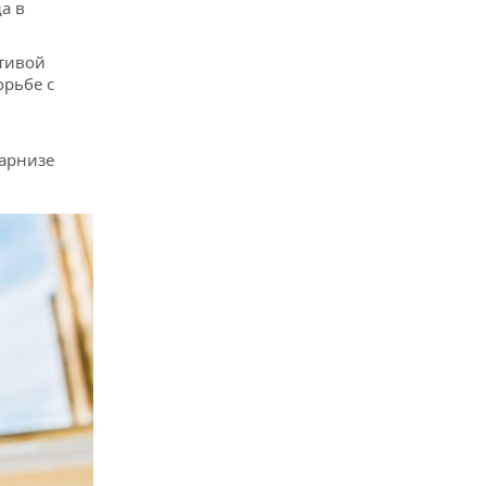
а в
ативой
орьбе с
карнизе