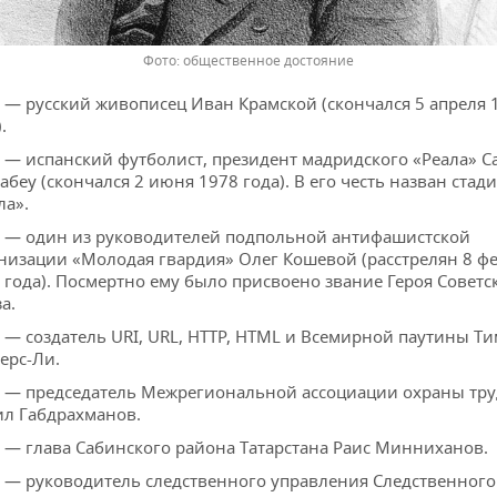
общественное достояние
 — русский живописец Иван Крамской (скончался 5 апреля 
.
 — испанский футболист, президент мадридского «Реала» С
абеу (скончался 2 июня 1978 года). В его честь назван стад
ла».
 — один из руководителей подпольной антифашистской
низации «Молодая гвардия» Олег Кошевой (расстрелян 8 ф
 года). Посмертно ему было присвоено звание Героя Советс
а.
 — создатель URI, URL, HTTP, HTML и Всемирной паутины Ти
ерс-Ли.
 — председатель Межрегиональной ассоциации охраны тру
л Габдрахманов.
 — глава Сабинского района Татарстана Раис Минниханов.
 — руководитель следственного управления Следственного