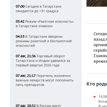
Сегодня в Татарстане
07:00
ожидается до +31 градуса
Режим «Ракетная опасность»
05:42
в Татарстане отменен
Сегодн
В Татарстане введены
04:53
назад 
режимы ракетной и беспилотной
органи
опасностей
серийн
Главны
Торговый оборот
07 авг, 21:36
Татарстана и Индии удвоился за
време
первый квартал 2026 года
Перечень жизненно
07 авг, 21:17
важных лекарств могут пополнить
Кто род
пять препаратов
1638
бота
В России могут
В че
07 авг, 20:52