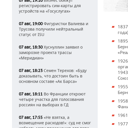
Бизнес обяжут
07 авг, 19:10
регистрировать сим-карты для
устройств на «Госуслугах»
Фигуристки Валиева и
07 авг, 19:00
1837
Трусова получили нейтральный
года)
статус от ISU
1895
Берн
Хуснуллин заявил о
07 авг, 18:30
«Реа
заморозке проекта трассы
«Меридиан»
1926
орга
Семен Терехов: «Буду
07 авг, 18:23
1943
доказывать, что достоин быть в
Союз
основном составе «Ак Барса»
1955
Берн
Во Франции откроют
07 авг, 18:11
четыре участка для голосования
1958
россиян на выборах в ГД
Фани
1961
«Не взятка, а
07 авг, 17:55
возмещение расходов!»: суд не смог
1977