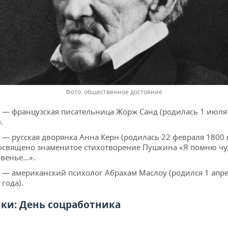
общественное достояние
 — французская писательница Жорж Санд (родилась 1 июля
.
 — русская дворянка Анна Керн (родилась 22 февраля 1800 г
освящено знаменитое стихотворение Пушкина «Я помню ч
венье...».
 — американский психолог Абрахам Маслоу (родился 1 апр
 года).
ки: День соцработника