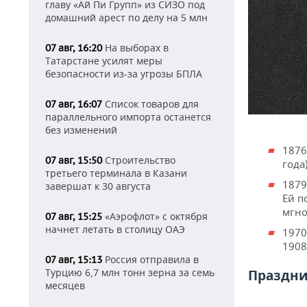
главу «Ай Пи Групп» из СИЗО под
домашний арест по делу на 5 млн
На выборах в
07 авг, 16:20
Татарстане усилят меры
безопасности из-за угрозы БПЛА
Список товаров для
07 авг, 16:07
параллельного импорта останется
без изменений
1876
Строительство
07 авг, 15:50
года)
третьего терминала в Казани
1879
завершат к 30 августа
Ей п
мгно
«Аэрофлот» с октября
07 авг, 15:25
начнет летать в столицу ОАЭ
1970
1908
Россия отправила в
07 авг, 15:13
Турцию 6,7 млн тонн зерна за семь
Праздни
месяцев