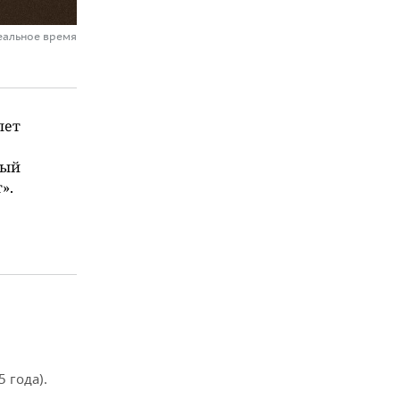
еальное время
лет
вый
».
 года).