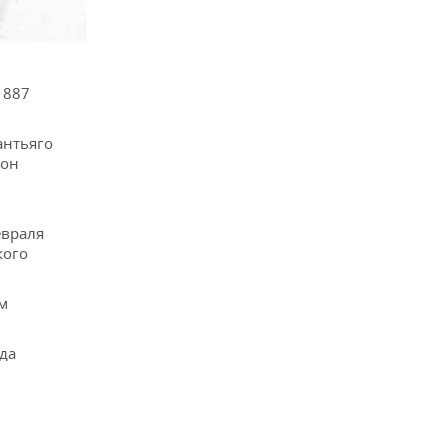
1887
антьяго
ион
евраля
кого
м
да