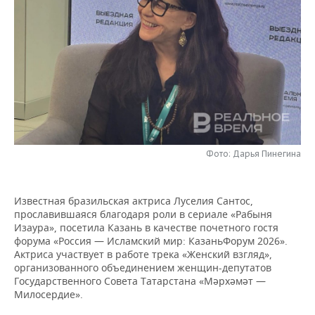
НЕФТЕХИМИЯ
РОЗНИЧНАЯ ТОРГОВЛЯ
НОВОСТИ ТЕХНОЛОГИЙ
МЕРОПРИЯТИЯ
НЕФТЬ
ТРАНСПОРТ
IT
НОВОСТИ МЕРОПРИЯТИЙ
СПОРТ
ОПК
УСЛУГИ
МЕДИА
ВЫЕЗДНАЯ РЕДАКЦИЯ
НОВОСТИ СПОРТА
ОБЩЕСТВО
ЭНЕРГЕТИКА
ТЕЛЕКОММУНИКАЦИИ
БИЗНЕС-БРАНЧИ
ФУТБОЛ
НОВОСТИ ОБЩЕСТВА
ФОТОГАЛЕРЕЯ
ONLINE-КОНФЕРЕНЦИИ
ХОККЕЙ
ВЛАСТЬ
Фото: Дарья Пинегина
СЮЖЕТЫ
ОТКРЫТАЯ ЛЕКЦИЯ
БАСКЕТБОЛ
ИНФРАСТРУКТУРА
СПРАВОЧНИК
Известная бразильская актриса Луселия Сантос,
прославившаяся благодаря роли в сериале «Рабыня
ВОЛЕЙБОЛ
ИСТОРИЯ
СПИСОК ПЕРСОН
ПОЛНАЯ ВЕРСИЯ
Изаура», посетила Казань в качестве почетного гостя
форума «Россия — Исламский мир: КазаньФорум 2026».
КИБЕРСПОРТ
КУЛЬТУРА
СПИСОК КОМПАНИЙ
Актриса участвует в работе трека «Женский взгляд»,
организованного объединением женщин-депутатов
Государственного Совета Татарстана «Мәрхәмәт —
ФИГУРНОЕ КАТАНИЕ
МЕДИЦИНА
Милосердие».