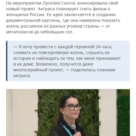
ВОДНЫЕ ВИДЫ СПОРТА
ОБРАЗОВАНИЕ
На мероприятии Луселия Сантос анонсировала свой
новый проект. Актриса планирует снять фильм о
женщинах России. Ее идея заключается в создании
ХОККЕЙ С МЯЧОМ
ПРОИСШЕСТВИЯ
документальной картины, где она намерена показать
жизнь россиянок из разных уголков страны — от
мегаполисов до небольших сел.
— Я хочу провести с каждой героиней 24 часа,
снимать их повседневную жизнь, слушать их
истории и наблюдать за тем, как меня принимают
в их доме. Возможно, получится даже
многосерийный проект, — поделилась планами
актриса.