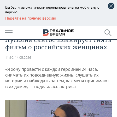
Вы были автоматически перенаправлены на мобильную
версию.
Перейти на полную версию
РЕГИОНЫ
ОБЩЕСТВО
Звезда «Рабыни Изауры»
БАШКОРТОСТАН
НОВОСТИ
Луселия Сантос планирует снять
ТАТАРСТАН
АНАЛИТИКА
фильм о российских женщинах
УДМУРТИЯ
НОВОСТИ АНАЛИТИКИ
ЭКОНОМИКА
11:10, 14.05.2026
ДЕКЛАРАЦИИ О ДОХОДАХ
НОВОСТИ ЭКОНОМИКИ
ПРОМЫШЛЕННОСТЬ
«Я хочу провести с каждой героиней 24 часа,
снимать их повседневную жизнь, слушать их
КОРОЛИ ГОСЗАКАЗА ПФО
ФИНАНСЫ
НОВОСТИ
НЕДВИЖИМОСТЬ
истории и наблюдать за тем, как меня принимают
ПРОМЫШЛЕННОСТИ
в их доме», — поделилась актриса
ВУЗЫ ТАТАРСТАНА
БАНКИ
НОВОСТИ НЕДВИЖИМОСТИ
АВТО
АГРОПРОМ
КОМУ ПРИНАДЛЕЖАТ
БЮДЖЕТ
НОВОСТИ АВТО
БИЗНЕС
ТОРГОВЫЕ ЦЕНТРЫ
МАШИНОСТРОЕНИЕ
ТАТАРСТАНА
ИНВЕСТИЦИИ
НОВОСТИ БИЗНЕСА
ТЕХНОЛОГИИ