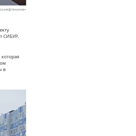
мскнефтехима»
екту
т СИБУР.
 которая
том
ы в