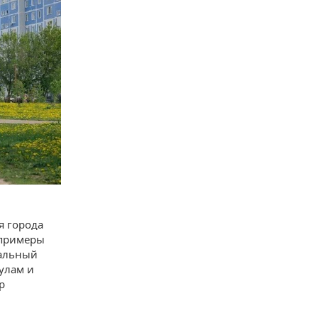
я города
 примеры
кальный
улам и
р