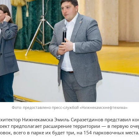
предоставлено пресс-службой «Нижнекамскнефтехима»
хитектор Нижнекамска Эмиль Сиразетдинов представил ко
роект предполагает расширение территории — в первую очер
вок, всего в парке их будет три, на 154 парковочных места