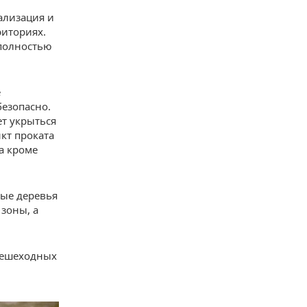
ализация и
риториях.
 полностью
е
езопасно.
т укрыться
кт проката
а кроме
лые деревья
зоны, а
пешеходных