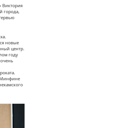
» Виктория
й города,
нтервью
ха.
ся новые
чный центр.
лом году
 очень
роката.
в Минфине
жнекамского