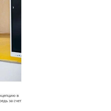
нцепцию в
едь за счет
.