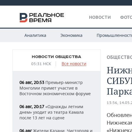
НОВОСТИ
ФОТО
Аналитика
Экономика
Промышленност
НОВОСТИ ОБЩЕСТВА
ОБЩЕСТВ
Все новости
05:31 МСК
Нижн
СИБУ
Премьер-министр
06 авг, 20:53
Монголии примет участие в
Парк
Восточном экономическом форуме
13:56, 14.05
«Однажды летним
06 авг, 20:17
днем» уходит из театра Камала
Обновлен
после 13 лет на сцене
Нижнекам
«Нижнек
Жители Казани, Чистополя и
06 авг