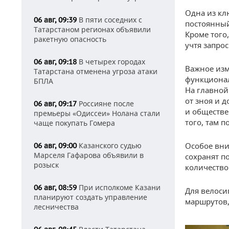
Одна из кл
В пяти соседних с
06 авг, 09:39
постоянный
Татарстаном регионах объявили
Кроме того
ракетную опасность
учтя запро
В четырех городах
06 авг, 09:18
Важное изм
Татарстана отменена угроза атаки
функционал
БПЛА
На главной
от зноя и 
Россияне после
06 авг, 09:17
и обществе
премьеры «Одиссеи» Нолана стали
того, там 
чаще покупать Гомера
Особое вни
Казанского судью
06 авг, 09:00
Марселя Гафарова объявили в
сохранят п
розыск
количество
При исполкоме Казани
06 авг, 08:59
Для велоси
планируют создать управление
маршрутов,
лесничества