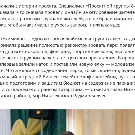
ачали с истории проекта. Специалист «Проектной группы 8
сказала, что сначала провели онлайн-анкетирование жителе
етились с разными группами жителей, а еще брали мини-и
рке, чтобы максимально учесть запросы нижнекамцев.
техимиков — одно из самых любимых и крупных мест отды
риняла решение полностью реконструировать парк: появят
ва для всех возрастов, фонтаны, спортивные зоны, выставо
сле реконструкции парк станет центром притяжения. В прош
впервые залили каток и поставили новую елку — молодежи
ь. Что же касается содержания парка, то мы, конечно, будем
 малый и средний бизнес: семейное кафе, кофейни, пункт п
ьно подготовим и защитим бюджет на содержание парка 
 и согласуем его с раисом Татарстана, — отметил глава Ни
ного района, мэр Нижнекамска Радмир Беляев.