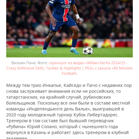
Вильян Пачо.
скриншот из видео «Willian Pacho 2024/25 -
Crazy Defensive Skills, Tackles & Highlights | PSG» с канала «90 Minutes
Football»
Между тем трио Инкапье, Кайседо и Пачо с недавних пор
снова заслуживает внимания если не российских, то
татарстанских, на крайний случай, рубиновских
болельщиков. Поскольку все они были в составе местной
команды «Индепендьенте дель Валье», выигравшей в
2020 году молодежный турнир Кубок Либертадорес.
Тренером в том составе был бывший переводчик
«Рубина» Юрий Солано, который с нынешнего года
вернулся в Казань и работает здесь тренером в клубной
академии.