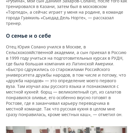
«Рубина», мой сын Даниил Захаров-Солано, после того как
тренировался в Казани, затем был в московском
«Торпедо», а сейчас играет у меня на родине, в команде
города Гуаякиль «Сьюдад Дель Норте», — рассказал
тренер.
О семье и о себе
Отец Юрия Солано учился в Москве, в
Сельскохозяйственной академии, а сын приехал в Россию
в 1999 году учиться на подготовительных курсах в РУДН,
где была большая компания из Латинской Америки.
«Быстро сдружились со старожилами Российского
университета дружбы народов, в том числе и потому, что
«дружба народов» — это определение моего первого
вуза. Там изучал азы русского языка и познакомился с
местной кухней: борщ — великолепный суп, из салатов
понравился оливье, его особенно вкусно готовят в
Ростове, где я заканчивал карьеру переводчика в
местной команде. Так что русская кухня в целом мне
сразу понравилась, кроме местных каш», — отметил он.