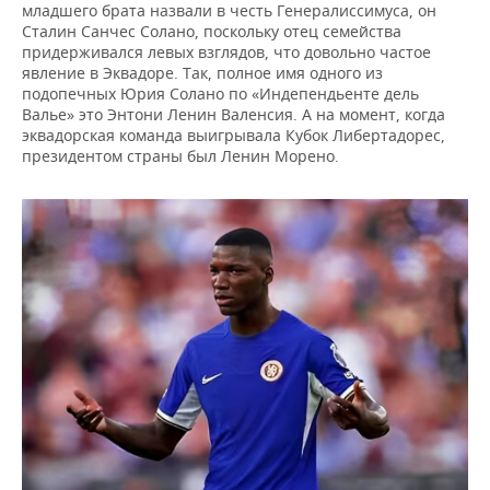
младшего брата назвали в честь Генералиссимуса, он
Сталин Санчес Солано, поскольку отец семейства
придерживался левых взглядов, что довольно частое
явление в Эквадоре. Так, полное имя одного из
подопечных Юрия Солано по «Индепендьенте дель
Валье» это Энтони Ленин Валенсия. А на момент, когда
эквадорская команда выигрывала Кубок Либертадорес,
президентом страны был Ленин Морено.