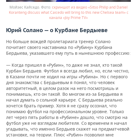
Мойзес Кайседо.
скриншот из видео «Sitso Philip and Daniel
Koranteng discuss what Caicedo will bring to this new Chelsea team» с
канала «Joy Prime TV»
Юрий Солано — о Курбане Бердыеве
Но больше вождей пролетариата тренер Солано
почитает своего наставника по «Рубину» Курбана
Бердыева, указавшего ему путь в нынешнюю профессию:
— Когда пришел в «Рубин», то даже не знал, кто такой
Курбан Бердыев. Футбол я всегда любил, но, если честно,
в Казани почти не ходил на игры «Рубина». Но с первого
дня знакомства с Бердыевым я понял, что человек
авторитетный, в целом разок на него посмотришь и
понимаешь, кто он такой. Во многом из-за Бердыева я
начал думать о сольной карьере. С Бердыева реально
хочется брать пример. Хотя я не сразу осознал, что
понимаю футбол на профессиональном уровне. Только
лет через пять работы в «Рубине» дошло, что смотрю на
футбол уже не взглядом любителя. Со временем я начал
угадывать, что именно Бердыев скажет на предматчевой
установке, на теории. Плюс «Рубин» позволил мне