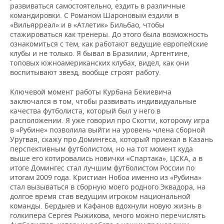
развиваться самостоятельно, ездить в различные
командировки. С Романом Шароновым ездили в
«Вильярреал» и в «Атлетик» Бильбао, чтобы
стажироваться как тренеры. До этого была возможность
ознакомиться с тем, как работают ведущие европейские
клубы и не только. Я бывал в Бразилии, Аргентине,
топовых южноамериканских клубах, видел, как они
воспитывают звезд, вообще строят работу.
Ключевой момент работы Курбана Бекиевича
заключался в том, чтобы развивать индивидуальные
качества футболиста, который был у него в
расположении. Я уже говорил про Скотти, которому игра
в «Рубине» позволила выйти на уровень члена сборной
Уругвая, скажу про Домингеса, который приехал в Казань
перспективным футболистом, но на тот момент куда
выше его котировались новички «Спартака», ЦСКА, а в
итоге Домингес стал лучшим футболистом России по
итогам 2009 года. Кристиан Нобоа именно из «Рубина»
стал вызываться в сборную моего родного Эквадора, на
долгое время став ведущим игроком национальной
команды. Бердыев и Кафанов вдохнули новую жизнь в
голкипера Сергея Рыжикова, много можно перечислять