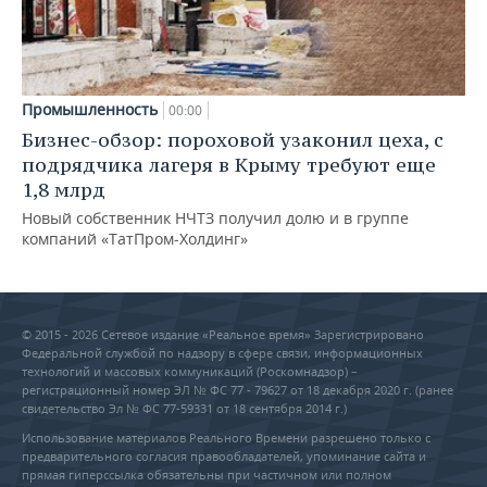
Промышленность
00:00
Бизнес-обзор: пороховой узаконил цеха, с
подрядчика лагеря в Крыму требуют еще
1,8 млрд
Новый собственник НЧТЗ получил долю и в группе
компаний «ТатПром-Холдинг»
© 2015 - 2026 Сетевое издание «Реальное время» Зарегистрировано
Федеральной службой по надзору в сфере связи, информационных
технологий и массовых коммуникаций (Роскомнадзор) –
регистрационный номер ЭЛ № ФС 77 - 79627 от 18 декабря 2020 г. (ранее
свидетельство Эл № ФС 77-59331 от 18 сентября 2014 г.)
Использование материалов Реального Времени разрешено только с
предварительного согласия правообладателей, упоминание сайта и
прямая гиперссылка обязательны при частичном или полном