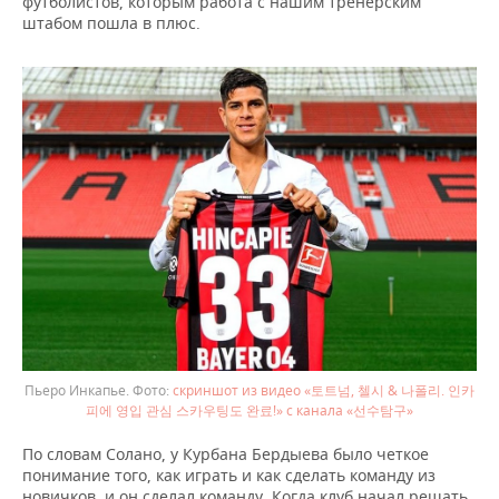
футболистов, которым работа с нашим тренерским
штабом пошла в плюс.
Пьеро Инкапье.
скриншот из видео «토트넘, 첼시 & 나폴리. 인카
피에 영입 관심 스카우팅도 완료!» с канала «선수탐구»
По словам Солано, у Курбана Бердыева было четкое
понимание того, как играть и как сделать команду из
новичков, и он сделал команду. Когда клуб начал решать