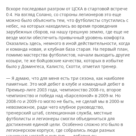
Вскоре последовал разгром от ЦСКА в стартовой встрече
0:4. На взгляд Солано, со стороны легионеров это еще
можно было объяснить тем, что футболисты спустились с
небес, на которых находились во время проведения
зарубежных сборов, на нашу грешную землю, где еще не
везде могли обеспечить привычный уровень комфорта.
Оказались здесь, немного в иной действительности, когда
и команда новая, и клубная база старая. На первый план,
помимо мастерства футболистов, начали выходить другие
козыри, те же бойцовские качества, которых в избытке
было у Домингеса, Калисто, Скотти, отметил тренер.
— Я думаю, что для меня есть три сезона, как наиболее
памятные. Это мой дебют в клубе и командный дебют в
Премьер-лиге 2003 года, чемпионство 2008-го, второе
чемпионство и победа над «Барселоной» в 2009-м. Но
2008-го и 2009-го могло не быть, не сделай мы в 2000-м
невозможное, ради чего клубное руководство,
тренерский штаб, селекционная служба, местные
футболисты и легионеры смогли объединиться для
достижения единой цели. Особенно сложно это было в
легионерском корпусе, где собрались люди разных
национальностей и культур, — добавил он.