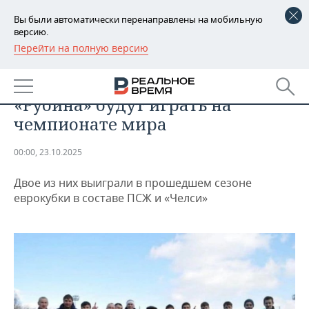
Вы были автоматически перенаправлены на мобильную
версию.
Перейти на полную версию
РЕГИОНЫ
СПОРТ
Подопечные тренера Академии
БАШКОРТОСТАН
НОВОСТИ
«Рубина» будут играть на
ТАТАРСТАН
АНАЛИТИКА
чемпионате мира
УДМУРТИЯ
НОВОСТИ АНАЛИТИКИ
ЭКОНОМИКА
00:00, 23.10.2025
ДЕКЛАРАЦИИ О ДОХОДАХ
НОВОСТИ ЭКОНОМИКИ
ПРОМЫШЛЕННОСТЬ
Двое из них выиграли в прошедшем сезоне
еврокубки в составе ПСЖ и «Челси»
КОРОЛИ ГОСЗАКАЗА ПФО
ФИНАНСЫ
НОВОСТИ
НЕДВИЖИМОСТЬ
ПРОМЫШЛЕННОСТИ
ВУЗЫ ТАТАРСТАНА
БАНКИ
НОВОСТИ НЕДВИЖИМОСТИ
АВТО
АГРОПРОМ
КОМУ ПРИНАДЛЕЖАТ
БЮДЖЕТ
НОВОСТИ АВТО
БИЗНЕС
ТОРГОВЫЕ ЦЕНТРЫ
МАШИНОСТРОЕНИЕ
ТАТАРСТАНА
ИНВЕСТИЦИИ
НОВОСТИ БИЗНЕСА
ТЕХНОЛОГИИ