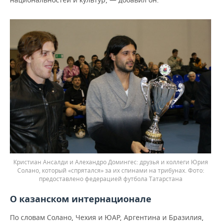
Кристиан Ансалди и Алехандро Домингес: друзья и коллеги Юрия
Солано, который «спрятался» за их спинами на трибунах.
предоставлено федерацией футбола Татарстана
О казанском интернационале
По словам Солано, Чехия и ЮАР, Аргентина и Бразилия,