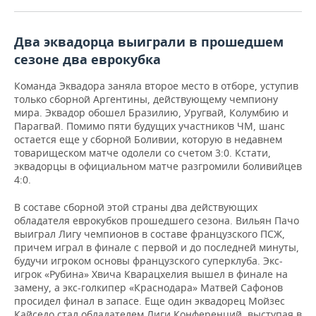
ВОДНЫЕ ВИДЫ СПОРТА
ОБРАЗОВАНИЕ
ХОККЕЙ С МЯЧОМ
ПРОИСШЕСТВИЯ
Два эквадорца выиграли в прошедшем
сезоне два еврокубка
Команда Эквадора заняла второе место в отборе, уступив
только сборной Аргентины, действующему чемпиону
мира. Эквадор обошел Бразилию, Уругвай, Колумбию и
Парагвай. Помимо пяти будущих участников ЧМ, шанс
остается еще у сборной Боливии, которую в недавнем
товарищеском матче одолели со счетом 3:0. Кстати,
эквадорцы в официальном матче разгромили боливийцев
4:0.
В составе сборной этой страны два действующих
обладателя еврокубков прошедшего сезона. Вильян Пачо
выиграл Лигу чемпионов в составе французского ПСЖ,
причем играл в финале с первой и до последней минуты,
будучи игроком основы французского суперклуба. Экс-
игрок «Рубина» Хвича Кварацхелия вышел в финале на
замену, а экс-голкипер «Краснодара» Матвей Сафонов
просидел финал в запасе. Еще один эквадорец Мойзес
Кайседо стал обладателем Лиги Конференций, выступая в