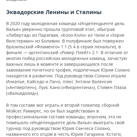
Эквадорские Ленины и Сталины
В 2020 году молодежная команда «Индепендьенте дель
Валье» уверенно прошла групповой этап, обыграв
«Либертад» из Парагвая, «Коло-Коло» из Чили и «Хорхе
Вилстерман» из Боливии. В полуфинале был повержен
бразильский «Фламенго» 1:1 (5:4 в серии пенальти), в
финале — аргентинский «Ривер Плейт» 2:1. В отличие от
многих побед российских молодежных команд, зачастую
важных лишь в моменте и завершающихся после
завоевания почетного трофея, подопечные Юрия Солано
находятся в развитии. Под руководством Солано играли
Инкапье, Кайседо и Пачо, плюс Энтони Валенсия
(«Антверпен»), Луис Кано («Фиорентина»), Стивен Плаза
(«Вальядолид»).
В том составе мог играть и второй голкипер сборной
Мойсес Рамирес, но он был задействован в
профессиональном составе команды, впрочем, это не
помешало «Индепендьенте дель Валье» выиграть свой
турнир под руководством Юрия Санчеса Солано,
названного его отцом в честь Юрия Гагарина. Кстати,