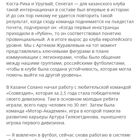
Коста-Рика и Уругвай, Сенегал — для казанского клуба
такой интернационал в составе был впервые в истории.
И до сих пор никому не удается повторить такой
результат, когда сходу команда поднимается на пьедестал
почета, подчеркнул он: «Когда первые иностранцы
приходили в «Рубин», то он соответствовал понятию
провинциальный. А в итоге вырос до клуба европейского
уровня. Мы с Артемом Журавлевым на тот момент
представлялись ключевыми фигурами в плане
коммуникации с легионерами, чтобы было общение
между нашими группами, российскими футболистами,
чтобы в клубе была создана устойчивость, которая могла
помочь выйти на другой уровень».
В Казани Солано начал работу с любительской командой
«Созвездие», которая за 2,5 года стала победителем
своего дивизиона. Там в основном молодые ребята
играли, всего пару человек по 30 лет. Затем была
команда «Мотор-Академия», игра в которой помогла
развитию карьеры Артура Гилязетдинова, нынешнего
игрока первого дивизиона.
— Я вовлечен в футбол, сейчас снова работаю в системе