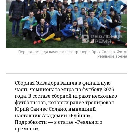
НЕФТЕХИМИЯ
РОЗНИЧНАЯ ТОРГОВЛЯ
НОВОСТИ ТЕХНОЛОГИЙ
МЕРОПРИЯТИЯ
НЕФТЬ
ТРАНСПОРТ
IT
НОВОСТИ МЕРОПРИЯТИЙ
СПОРТ
ОПК
УСЛУГИ
МЕДИА
ВЫЕЗДНАЯ РЕДАКЦИЯ
НОВОСТИ СПОРТА
ОБЩЕСТВО
ЭНЕРГЕТИКА
ТЕЛЕКОММУНИКАЦИИ
БИЗНЕС-БРАНЧИ
ФУТБОЛ
НОВОСТИ ОБЩЕСТВА
ФОТОГАЛЕРЕЯ
Первая команда начинающего тренера Юрия Солано. Фото:
Реальное время
ONLINE-КОНФЕРЕНЦИИ
ХОККЕЙ
ВЛАСТЬ
СЮЖЕТЫ
ОТКРЫТАЯ ЛЕКЦИЯ
БАСКЕТБОЛ
ИНФРАСТРУКТУРА
СПРАВОЧНИК
Сборная Эквадора вышла в финальную
часть чемпионата мира по футболу 2026
ВОЛЕЙБОЛ
ИСТОРИЯ
СПИСОК ПЕРСОН
ПОЛНАЯ ВЕРСИЯ
года. В составе сборной играют несколько
футболистов, которых ранее тренировал
КИБЕРСПОРТ
КУЛЬТУРА
СПИСОК КОМПАНИЙ
Юрий Санчес Солано, нынешний
наставник Академии «Рубина».
ФИГУРНОЕ КАТАНИЕ
МЕДИЦИНА
Подробности — в статье «Реального
времени».