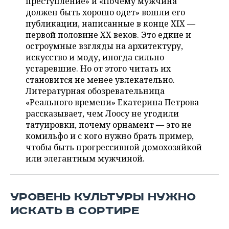
преступление» и «Почему мужчина
ВОДНЫЕ ВИДЫ СПОРТА
ОБРАЗОВАНИЕ
должен быть хорошо одет» вошли его
публикации, написанные в конце XIX —
ХОККЕЙ С МЯЧОМ
ПРОИСШЕСТВИЯ
первой половине XX веков. Это едкие и
остроумные взгляды на архитектуру,
искусство и моду, иногда сильно
устаревшие. Но от этого читать их
становится не менее увлекательно.
Литературная обозревательница
«Реального времени» Екатерина Петрова
рассказывает, чем Лоосу не угодили
татуировки, почему орнамент — это не
комильфо и с кого нужно брать пример,
чтобы быть прогрессивной домохозяйкой
или элегантным мужчиной.
УРОВЕНЬ КУЛЬТУРЫ НУЖНО
ИСКАТЬ В СОРТИРЕ