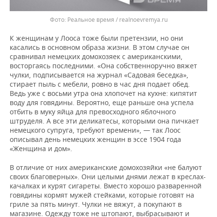
Реальное время / realnoevremya.ru
К женщинам у Лооса тоже были претензии, но они
касались в основном образа жизни. В этом случае он
сравнивал немецких домохозяек с американскими,
восторгаясь последними. «Она собственноручно вяжет
чулки, подписывается на журнал «Садовая беседка»,
стирает пыль с мебели, ровно в час дня подает обед.
Ведь уже с восьми утра она хлопочет на кухне: кипятит
воду для говядины. Вероятно, еще раньше она успела
отбить в муку яйца для превосходного яблочного
штруделя. А все эти деликатесы, которыми она пичкает
немецкого супруга, требуют времени», — так Лоос
описывал день немецких женщин в эссе 1904 года
«Женщина и дом».
В отличие от них американские домохозяйки «не балуют
своих благоверных». Они целыми днями лежат в креслах-
качалках и курят сигареты. Вместо хорошо разваренной
говядины кормят мужей стейками, которые готовят на
гриле за пять минут. Чулки не вяжут, а покупают в
магазине. Одежду тоже не штопают, выбрасывают и