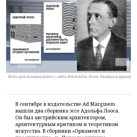
НЕФТЕХИМИЯ
РОЗНИЧНАЯ ТОРГОВЛЯ
НОВОСТИ ТЕХНОЛОГИЙ
МЕРОПРИЯТИЯ
НЕФТЬ
ТРАНСПОРТ
IT
НОВОСТИ МЕРОПРИЯТИЙ
СПОРТ
ОПК
УСЛУГИ
МЕДИА
ВЫЕЗДНАЯ РЕДАКЦИЯ
НОВОСТИ СПОРТА
ОБЩЕСТВО
ЭНЕРГЕТИКА
ТЕЛЕКОММУНИКАЦИИ
БИЗНЕС-БРАНЧИ
ФУТБОЛ
НОВОСТИ ОБЩЕСТВА
ФОТОГАЛЕРЕЯ
ONLINE-КОНФЕРЕНЦИИ
ХОККЕЙ
ВЛАСТЬ
СЮЖЕТЫ
Фото для коллажа взято с сайта Wikimedia. Фото: Реальное время
ОТКРЫТАЯ ЛЕКЦИЯ
БАСКЕТБОЛ
ИНФРАСТРУКТУРА
СПРАВОЧНИК
ВОЛЕЙБОЛ
ИСТОРИЯ
СПИСОК ПЕРСОН
ПОЛНАЯ ВЕРСИЯ
В сентябре в издательстве Ad Marginem
КИБЕРСПОРТ
КУЛЬТУРА
СПИСОК КОМПАНИЙ
вышли два сборника эссе Адольфа Лооса.
Он был австрийским архитектором,
ФИГУРНОЕ КАТАНИЕ
МЕДИЦИНА
архитектурным критиком и теоретиком
искусства. В сборники «Орнамент и