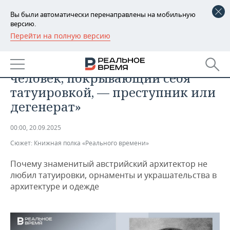
Вы были автоматически перенаправлены на мобильную
версию.
Перейти на полную версию
РЕГИОНЫ
ОБЩЕСТВО
Адольф Лоос: «Современный
БАШКОРТОСТАН
НОВОСТИ
человек, покрывающий себя
ТАТАРСТАН
АНАЛИТИКА
татуировкой, — преступник или
дегенерат»
УДМУРТИЯ
НОВОСТИ АНАЛИТИКИ
ЭКОНОМИКА
00:00, 20.09.2025
ДЕКЛАРАЦИИ О ДОХОДАХ
НОВОСТИ ЭКОНОМИКИ
ПРОМЫШЛЕННОСТЬ
Сюжет:
Книжная полка «Реального времени»
КОРОЛИ ГОСЗАКАЗА ПФО
ФИНАНСЫ
НОВОСТИ
НЕДВИЖИМОСТЬ
ПРОМЫШЛЕННОСТИ
Почему знаменитый австрийский архитектор не
любил татуировки, орнаменты и украшательства в
ВУЗЫ ТАТАРСТАНА
БАНКИ
НОВОСТИ НЕДВИЖИМОСТИ
АВТО
архитектуре и одежде
АГРОПРОМ
КОМУ ПРИНАДЛЕЖАТ
БЮДЖЕТ
НОВОСТИ АВТО
БИЗНЕС
ТОРГОВЫЕ ЦЕНТРЫ
МАШИНОСТРОЕНИЕ
ТАТАРСТАНА
ИНВЕСТИЦИИ
НОВОСТИ БИЗНЕСА
ТЕХНОЛОГИИ