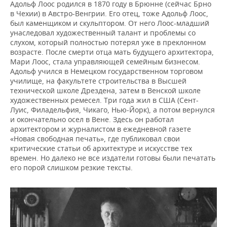
Адольф Лоос родился в 1870 году в Брюнне (сейчас Брно
в Чехии) в Австро-Венгрии. Его отец, тоже Адольф Лоос,
был каменщиком и скульптором. От него Лоос-младший
унаследовал художественный талант и проблемы со
слухом, который полностью потерял уже в преклонном
возрасте. После смерти отца мать будущего архитектора,
Мари Лоос, стала управляющей семейным бизнесом.
Адольф учился в Немецком государственном торговом
училище, на факультете строительства в Высшей
технической школе Дрездена, затем в Венской школе
художественных ремесел. Три года жил в США (Сент-
Луис, Филадельфия, Чикаго, Нью-Йорк), а потом вернулся
и окончательно осел в Вене. Здесь он работал
архитектором и журналистом в ежедневной газете
«Новая свободная печать», где публиковал свои
критические статьи об архитектуре и искусстве тех
времен. Но далеко не все издатели готовы были печатать
его порой слишком резкие тексты.