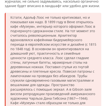
журналах, не сильно задумываясь, насколько органично
здание будет вписано в ландшафт или удобно для жизни.
Кстати, Адольф Лоос не только критиковал, но и
показывал как надо. В 1899 году в Вене открылось
кафе «Музеум», интерьер которого оформил Лоос в
подчеркнуто сдержанном стиле. На тот момент это
считалось революционным. Архитектор
вдохновлялся кофейнями бидермейерского
периода в европейском искусстве и дизайне (с 1815
по 1848 год). В основном он ориентировался на
домашний уют, практичность и семейные
ценности среднего класса. Лоос сделал гладкие
стены, латунные багеты, мраморные столы на
деревянных ножках. Поставил стулья из гнутой
древесины и плетеные кресла. Повесил патроны с
лампочками на проводах без абажуров. Трубы
служили одновременно газовыми магистралями и
вешалками для одежды. Пространство
расширялось с помощью зеркал. А в Gibson-зале
висели репродукции произведений американского
художника Чарльза Дана Гибсона (1867—1944).
Кафе «Музеум» стало образцом не только для