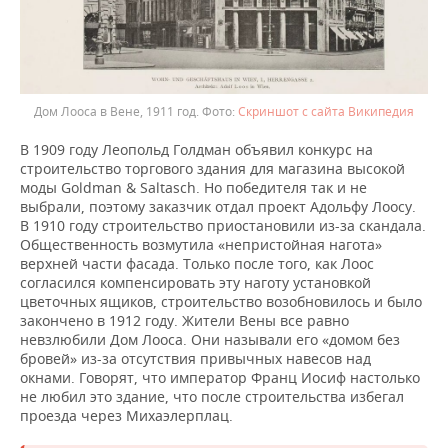
Дом Лооса в Вене, 1911 год.
Скриншот с сайта Википедия
В 1909 году Леопольд Голдман объявил конкурс на
строительство торгового здания для магазина высокой
моды Goldman & Saltasch. Но победителя так и не
выбрали, поэтому заказчик отдал проект Адольфу Лоосу.
В 1910 году строительство приостановили из-за скандала.
Общественность возмутила «непристойная нагота»
верхней части фасада. Только после того, как Лоос
согласился компенсировать эту наготу установкой
цветочных ящиков, строительство возобновилось и было
закончено в 1912 году. Жители Вены все равно
невзлюбили Дом Лооса. Они называли его «домом без
бровей» из-за отсутствия привычных навесов над
окнами. Говорят, что император Франц Иосиф настолько
не любил это здание, что после строительства избегал
проезда через Михаэлерплац.