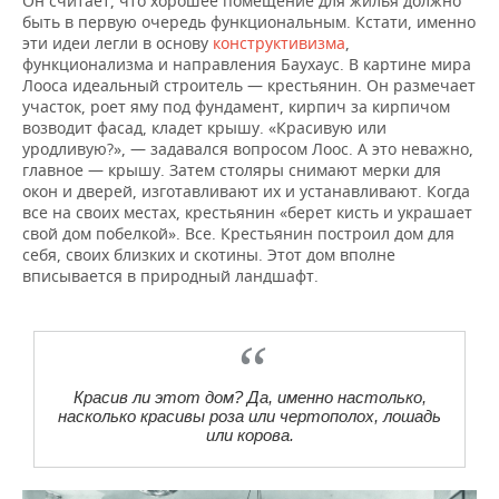
Он считает, что хорошее помещение для жилья должно
быть в первую очередь функциональным. Кстати, именно
эти идеи легли в основу
конструктивизма
,
функционализма и направления Баухаус. В картине мира
Лооса идеальный строитель — крестьянин. Он размечает
участок, роет яму под фундамент, кирпич за кирпичом
возводит фасад, кладет крышу. «Красивую или
уродливую?», — задавался вопросом Лоос. А это неважно,
главное — крышу. Затем столяры снимают мерки для
окон и дверей, изготавливают их и устанавливают. Когда
все на своих местах, крестьянин «берет кисть и украшает
свой дом побелкой». Все. Крестьянин построил дом для
себя, своих близких и скотины. Этот дом вполне
вписывается в природный ландшафт.
Красив ли этот дом? Да, именно настолько,
насколько красивы роза или чертополох, лошадь
или корова.