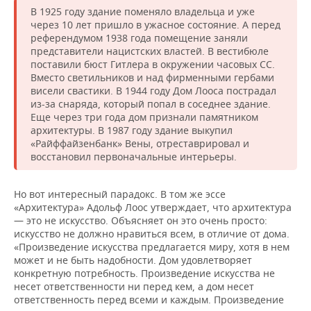
В 1925 году здание поменяло владельца и уже
через 10 лет пришло в ужасное состояние. А перед
референдумом 1938 года помещение заняли
представители нацистских властей. В вестибюле
поставили бюст Гитлера в окружении часовых СС.
Вместо светильников и над фирменными гербами
висели свастики. В 1944 году Дом Лооса пострадал
из-за снаряда, который попал в соседнее здание.
Еще через три года дом признали памятником
архитектуры. В 1987 году здание выкупил
«Райффайзенбанк» Вены, отреставрировал и
восстановил первоначальные интерьеры.
Но вот интересный парадокс. В том же эссе
«Архитектура» Адольф Лоос утверждает, что архитектура
— это не искусство. Объясняет он это очень просто:
искусство не должно нравиться всем, в отличие от дома.
«Произведение искусства предлагается миру, хотя в нем
может и не быть надобности. Дом удовлетворяет
конкретную потребность. Произведение искусства не
несет ответственности ни перед кем, а дом несет
ответственность перед всеми и каждым. Произведение