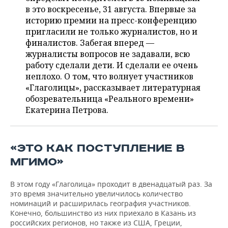
ВОДНЫЕ ВИДЫ СПОРТА
ОБРАЗОВАНИЕ
в это воскресенье, 31 августа. Впервые за
историю премии на пресс-конференцию
ХОККЕЙ С МЯЧОМ
ПРОИСШЕСТВИЯ
пригласили не только журналистов, но и
финалистов. Забегая вперед —
журналисты вопросов не задавали, всю
работу сделали дети. И сделали ее очень
неплохо. О том, что волнует участников
«Глаголицы», рассказывает литературная
обозревательница «Реального времени»
Екатерина Петрова.
«ЭТО КАК ПОСТУПЛЕНИЕ В
МГИМО»
В этом году «Глаголица» проходит в двенадцатый раз. За
это время значительно увеличилось количество
номинаций и расширилась география участников.
Конечно, большинство из них приехало в Казань из
российских регионов, но также из США, Греции,