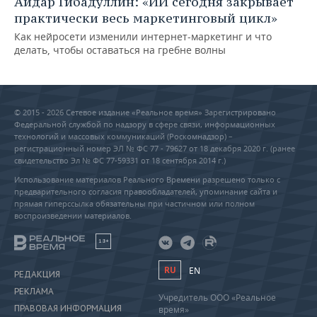
Айдар Гибадуллин: «ИИ сегодня закрывает
практически весь маркетинговый цикл»
Как нейросети изменили интернет-маркетинг и что
делать, чтобы оставаться на гребне волны
© 2015 - 2026 Сетевое издание «Реальное время» Зарегистрировано
Федеральной службой по надзору в сфере связи, информационных
технологий и массовых коммуникаций (Роскомнадзор) –
регистрационный номер ЭЛ № ФС 77 - 79627 от 18 декабря 2020 г. (ранее
свидетельство Эл № ФС 77-59331 от 18 сентября 2014 г.)
Использование материалов Реального Времени разрешено только с
предварительного согласия правообладателей, упоминание сайта и
прямая гиперссылка обязательны при частичном или полном
воспроизведении материалов.
18+
RU
EN
РЕДАКЦИЯ
РЕКЛАМА
Учредитель ООО «Реальное
ПРАВОВАЯ ИНФОРМАЦИЯ
время»