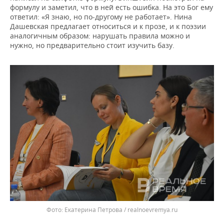
формулу и заметил, что в ней есть ошибка. На это Бог ему
ответил: «Я знаю, но по-другому не работает». Нина
Дашевская предлагает относиться и к прозе, и к поэзии
аналогичным образом: нарушать правила можно и
нужно, но предварительно стоит изучить базу.
Екатерина Петрова / realnoevremya.ru