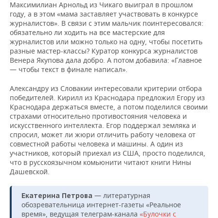
Максимилиан Арнольд из Чикаго выиграл в прошлом
году, а в этом «мама заставляет участвовать в конкурсе
журналистов». В связи с этим мальчик поинтересовался:
обязательно ли ходить на все мастерские для
журналистов или можно только на одну, чтобы посетить
разные мастер-классы? Куратор конкурса журналистов
Венера Якупова дала добро. А потом добавила: «Главное
— чтобы текст в финале написал».
Александру из Словакии интересовали критерии отбора
победителей. Кирилл из Краснодара предложил Егору из
Краснодара держаться вместе, а потом поделился своими
страхами относительно противостояния человека и
искусственного интеллекта. Егор поддержал земляка и
спросил, может ли жюри отличить работу человека от
совместной работы человека и машины. А один из
участников, который приехал из США, просто поделился,
что в русскоязычном комьюнити читают книги Нины
Дашевской.
— литературная
Екатерина Петрова
обозревательница интернет-газеты «Реальное
время», ведущая телеграм-канала
«Булочки с