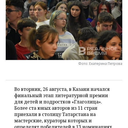
НЕФТЕХИМИЯ
РОЗНИЧНАЯ ТОРГОВЛЯ
НОВОСТИ ТЕХНОЛОГИЙ
МЕРОПРИЯТИЯ
НЕФТЬ
ТРАНСПОРТ
IT
НОВОСТИ МЕРОПРИЯТИЙ
СПОРТ
ОПК
УСЛУГИ
МЕДИА
ВЫЕЗДНАЯ РЕДАКЦИЯ
НОВОСТИ СПОРТА
ОБЩЕСТВО
ЭНЕРГЕТИКА
ТЕЛЕКОММУНИКАЦИИ
БИЗНЕС-БРАНЧИ
ФУТБОЛ
НОВОСТИ ОБЩЕСТВА
ФОТОГАЛЕРЕЯ
ONLINE-КОНФЕРЕНЦИИ
ХОККЕЙ
ВЛАСТЬ
СЮЖЕТЫ
Фото: Екатерина Петрова
ОТКРЫТАЯ ЛЕКЦИЯ
БАСКЕТБОЛ
ИНФРАСТРУКТУРА
СПРАВОЧНИК
Во вторник, 26 августа, в Казани начался
ВОЛЕЙБОЛ
ИСТОРИЯ
СПИСОК ПЕРСОН
ПОЛНАЯ ВЕРСИЯ
финальный этап литературной премии
для детей и подростков «Глаголица».
КИБЕРСПОРТ
КУЛЬТУРА
СПИСОК КОМПАНИЙ
Более ста юных авторов из 11 стран
приехали в столицу Татарстана на
ФИГУРНОЕ КАТАНИЕ
МЕДИЦИНА
мастерские, кураторы которых и
определят победителей в 13 номинациях