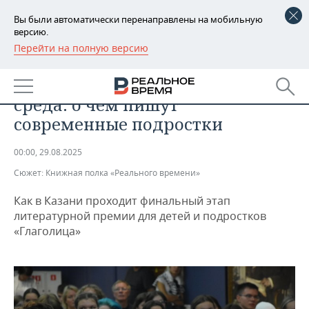
Вы были автоматически перенаправлены на мобильную
версию.
Перейти на полную версию
РЕГИОНЫ
ОБЩЕСТВО
ИИ, одиночество и окружающая
БАШКОРТОСТАН
НОВОСТИ
среда: о чем пишут
ТАТАРСТАН
АНАЛИТИКА
современные подростки
УДМУРТИЯ
НОВОСТИ АНАЛИТИКИ
ЭКОНОМИКА
00:00, 29.08.2025
Сюжет:
Книжная полка «Реального времени»
ДЕКЛАРАЦИИ О ДОХОДАХ
НОВОСТИ ЭКОНОМИКИ
ПРОМЫШЛЕННОСТЬ
Как в Казани проходит финальный этап
КОРОЛИ ГОСЗАКАЗА ПФО
ФИНАНСЫ
НОВОСТИ
НЕДВИЖИМОСТЬ
литературной премии для детей и подростков
ПРОМЫШЛЕННОСТИ
«Глаголица»
ВУЗЫ ТАТАРСТАНА
БАНКИ
НОВОСТИ НЕДВИЖИМОСТИ
АВТО
АГРОПРОМ
КОМУ ПРИНАДЛЕЖАТ
БЮДЖЕТ
НОВОСТИ АВТО
БИЗНЕС
ТОРГОВЫЕ ЦЕНТРЫ
МАШИНОСТРОЕНИЕ
ТАТАРСТАНА
ИНВЕСТИЦИИ
НОВОСТИ БИЗНЕСА
ТЕХНОЛОГИИ