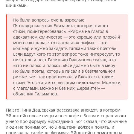
шишками.
Но были вопросы очень взрослые.
Пятнадцатилетняя Елизавета, которая пишет
стихи, поинтересовалась: «Рифма на глагол в
адекватном количестве — это хорошо или плохо? Я
много слышала, что глагольная рифма — это
кошмар и нужно закидать тапками таких поэтов».
Если вдруг кого-то этот вопрос тоже интересует, то
писатель и поэт Галимьян Гильманов сказал, что
«это не плохо и плохо». «Все должно быть в меру.
Но были поэты, которые писали в безглагольной
рифме. Фет так практиковал, у Блока есть такие
стихи. Это считается высшим пилотажем. Можно и
с глаголами, можно и без них. Дерзайте!» —
объяснил Гильманов.
На это Нина Дашевская рассказала анекдот, в котором
Эйнштейн после смерти пьет кофе с Богом и спрашивает
у него про формулу мироздания. Бог сказал, что обычные
люди не понимают, но Эйнштейн должен понять, и
написал на салфетке формулу. Эйнштейн посмотрел на