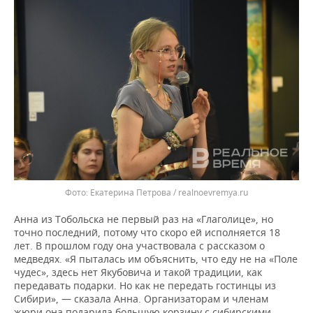
Екатерина Петрова / realnoevremya.ru
Анна из Тобольска не первый раз на «Глаголице», но
точно последний, потому что скоро ей исполняется 18
лет. В прошлом году она участвовала с рассказом о
медведях. «Я пыталась им объяснить, что еду не на «Поле
чудес», здесь нет Якубовича и такой традиции, как
передавать подарки. Но как не передать гостинцы из
Сибири», — сказала Анна. Организаторам и членам
жюри она подарила большую корзину с сибирскими