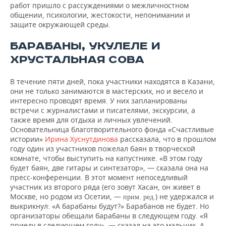
работ пришло с рассуждениями о межличностном
общении, психологии, жестокости, непонимании и
защите окружающей среды.
БАРАБАНЫ, УКУЛЕЛЕ И
ХРУСТАЛЬНАЯ СОВА
В течение пяти дней, пока участники находятся в Казани,
они не только занимаются в мастерских, но и весело и
интересно проводят время. У них запланированы
встречи с журналистами и писателями, экскурсии, а
также время для отдыха и личных увлечений.
Основательница благотворительного фонда «Счастливые
истории»
Ирина Хуснутдинова
рассказала, что в прошлом
году один из участников пожелал баян в творческой
комнате, чтобы выступить на капустнике. «В этом году
будет баян, две гитары и синтезатор», — сказала она на
пресс-конференции. В этот момент непоседливый
участник из второго ряда (его зовут Хасан, он живет в
Москве, но родом из Осетии, —
.) не удержался и
прим. ред
выкрикнул: «А барабаны будут?» Барабанов не будет. Но
организаторы обещали барабаны в следующем году. «Я
приеду в следующем году», — сказал на это мальчик. А