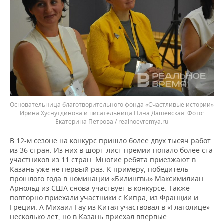
Основательница благотворительного фонда «Счастливые истории»
Ирина Хуснутдинова и писательница Нина Дашевская.
Екатерина Петрова / realnoevremya.ru
В 12-м сезоне на конкурс пришло более двух тысяч работ
из 36 стран. Из них в шорт-лист премии попало более ста
участников из 11 стран. Многие ребята приезжают в
Казань уже не первый раз. К примеру, победитель
прошлого года в номинации «Билингвы» Максимилиан
Арнольд из США снова участвует в конкурсе. Также
повторно приехали участники с Кипра, из Франции и
Греции. А Михаил Гау из Китая участвовал в «Глаголице»
несколько лет, но в Казань приехал впервые.