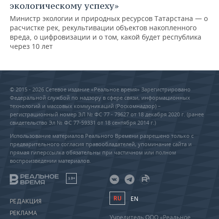
экологическому успеху»
Министр экологии и природных ресурсов Татарстана — о
расчистке рек, рекультивации объектов накопленного
вреда, о цифровизации и о том, какой будет республика
через 10 лет
© 2015 - 2026 Сетевое издание «Реальное время» Зарегистрировано
Федеральной службой по надзору в сфере связи, информационных
технологий и массовых коммуникаций (Роскомнадзор) –
регистрационный номер ЭЛ № ФС 77 - 79627 от 18 декабря 2020 г. (ранее
свидетельство Эл № ФС 77-59331 от 18 сентября 2014 г.)
Использование материалов Реального Времени разрешено только с
предварительного согласия правообладателей, упоминание сайта и
прямая гиперссылка обязательны при частичном или полном
воспроизведении материалов.
18+
RU
EN
РЕДАКЦИЯ
РЕКЛАМА
Учредитель ООО «Реальное