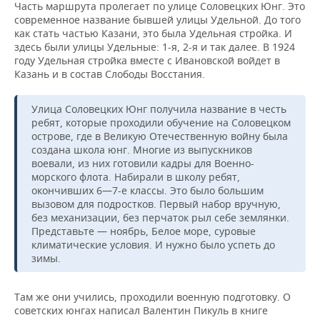
Часть маршрута пролегает по улице Соловецких Юнг. Это
современное название бывшей улицы Удельной. До того
как стать частью Казани, это была Удельная стройка. И
здесь были улицы Удельные: 1-я, 2-я и так далее. В 1924
году Удельная стройка вместе с Ивановской войдет в
Казань и в состав Слободы Восстания.
Улица Соловецких Юнг получила название в честь
ребят, которые проходили обучение на Соловецком
острове, где в Великую Отечественную войну была
создана школа юнг. Многие из выпускников
воевали, из них готовили кадры для Военно-
морского флота. Набирали в школу ребят,
окончивших 6—7-е классы. Это было большим
вызовом для подростков. Первый набор вручную,
без механизации, без перчаток рыл себе землянки.
Представьте — ноябрь, Белое море, суровые
климатические условия. И нужно было успеть до
зимы.
Там же они учились, проходили военную подготовку. О
советских юнгах написал Валентин Пикуль в книге