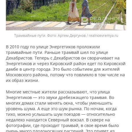
Трамвайные пути.
Артем Дергунов / realnoevremya.ru
В 2010 году по улице Энергетиков проложили
трамвайные пути. Раньше трамвай шел по улице
Декабристов. Теперь с Декабристов он сворачивает на
Энергетиков и через Кировский район едет по Кировской
дамбе в центр города. Это было событием для жителей
Московского района, потому что повлияло в том числе на
их образ жизни.
Многие местные жители рассказывают, что улица
Энергетиков — это звуки дребезжащего трамвая. Во
многих домах стали менять окна, чтобы уменьшить
уровень шума. А еще это шум рынка. По ночам, когда
тихо, можно услышать шум поездов — относительно
недалеко находится Северный вокзал. В сквере на
фотографии, где проходит трамвай, в свое время было
очень много плодоносящих растений. Это привет из