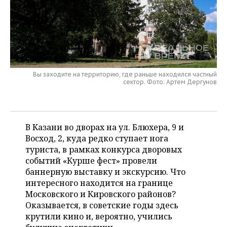
НЕФТЕХИМИЯ
РОЗНИЧНАЯ ТОРГОВЛЯ
НОВОСТИ ТЕХНОЛОГИЙ
МЕРОПРИЯТИЯ
НЕФТЬ
ТРАНСПОРТ
IT
НОВОСТИ МЕРОПРИЯТИЙ
СПОРТ
ОПК
УСЛУГИ
МЕДИА
ВЫЕЗДНАЯ РЕДАКЦИЯ
НОВОСТИ СПОРТА
ОБЩЕСТВО
ЭНЕРГЕТИКА
Вы заходите на территорию, где раньше находился частный
сектор. Фото: Артем Дергунов
ТЕЛЕКОММУНИКАЦИИ
БИЗНЕС-БРАНЧИ
ФУТБОЛ
НОВОСТИ ОБЩЕСТВА
ФОТОГАЛЕРЕЯ
ONLINE-КОНФЕРЕНЦИИ
ХОККЕЙ
ВЛАСТЬ
СЮЖЕТЫ
В Казани во дворах на ул. Блюхера, 9 и
ОТКРЫТАЯ ЛЕКЦИЯ
БАСКЕТБОЛ
ИНФРАСТРУКТУРА
СПРАВОЧНИК
Восход, 2, куда редко ступает нога
туриста, в рамках конкурса дворовых
ВОЛЕЙБОЛ
ИСТОРИЯ
СПИСОК ПЕРСОН
ПОЛНАЯ ВЕРСИЯ
событий «Курше фест» провели
баннерную выставку и экскурсию. Что
КИБЕРСПОРТ
КУЛЬТУРА
СПИСОК КОМПАНИЙ
интересного находится на границе
Московского и Кировского районов?
Оказывается, в советские годы здесь
ФИГУРНОЕ КАТАНИЕ
МЕДИЦИНА
крутили кино и, вероятно, учились