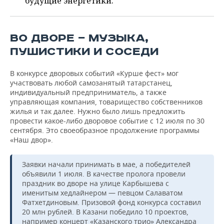
будущие энергетики.
ВОДНЫЕ ВИДЫ СПОРТА
ОБРАЗОВАНИЕ
ХОККЕЙ С МЯЧОМ
ПРОИСШЕСТВИЯ
ВО ДВОРЕ — МУЗЫКА,
ПУШИСТИКИ И СОСЕДИ
В конкурсе дворовых событий «Курше фест» мог
участвовать любой самозанятый татарстанец,
индивидуальный предприниматель, а также
управляющая компания, товарищество собственников
жилья и так далее. Нужно было лишь предложить
провести какое-либо дворовое событие с 12 июля по 30
сентября. Это своеобразное продолжение программы
«Наш двор».
Заявки начали принимать в мае, а победителей
объявили 1 июля. В качестве пролога провели
праздник во дворе на улице Карбышева с
именитым хедлайнером — певцом Салаватом
Фатхетдиновым. Призовой фонд конкурса составил
20 млн рублей. В Казани победило 10 проектов,
например концерт «Казанского трио» Александра