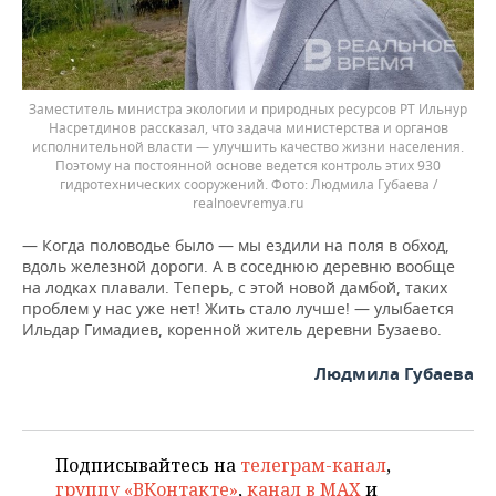
Заместитель министра экологии и природных ресурсов РТ Ильнур
Насретдинов рассказал, что задача министерства и органов
исполнительной власти — улучшить качество жизни населения.
Поэтому на постоянной основе ведется контроль этих 930
гидротехнических сооружений.
Людмила Губаева /
realnoevremya.ru
— Когда половодье было — мы ездили на поля в обход,
вдоль железной дороги. А в соседнюю деревню вообще
на лодках плавали. Теперь, с этой новой дамбой, таких
проблем у нас уже нет! Жить стало лучше! — улыбается
Ильдар Гимадиев, коренной житель деревни Бузаево.
Людмила Губаева
Подписывайтесь на
телеграм-канал
,
группу «ВКонтакте»
,
канал в MAX
и