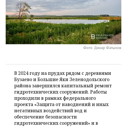
НЕФТЕХИМИЯ
РОЗНИЧНАЯ ТОРГОВЛЯ
НОВОСТИ ТЕХНОЛОГИЙ
МЕРОПРИЯТИЯ
НЕФТЬ
ТРАНСПОРТ
IT
НОВОСТИ МЕРОПРИЯТИЙ
СПОРТ
ОПК
УСЛУГИ
МЕДИА
ВЫЕЗДНАЯ РЕДАКЦИЯ
НОВОСТИ СПОРТА
ОБЩЕСТВО
ЭНЕРГЕТИКА
Фото: Динар Фатыхов
ТЕЛЕКОММУНИКАЦИИ
БИЗНЕС-БРАНЧИ
ФУТБОЛ
НОВОСТИ ОБЩЕСТВА
ФОТОГАЛЕРЕЯ
ONLINE-КОНФЕРЕНЦИИ
ХОККЕЙ
ВЛАСТЬ
СЮЖЕТЫ
В 2024 году на прудах рядом с деревнями
ОТКРЫТАЯ ЛЕКЦИЯ
БАСКЕТБОЛ
ИНФРАСТРУКТУРА
СПРАВОЧНИК
Бузаево и Большие Яки Зеленодольского
района завершился капитальный ремонт
ВОЛЕЙБОЛ
ИСТОРИЯ
СПИСОК ПЕРСОН
ПОЛНАЯ ВЕРСИЯ
гидротехнических сооружений. Работы
проходили в рамках федерального
КИБЕРСПОРТ
КУЛЬТУРА
СПИСОК КОМПАНИЙ
проекта «Защита от наводнений и иных
негативных воздействий вод и
ФИГУРНОЕ КАТАНИЕ
МЕДИЦИНА
обеспечение безопасности
гидротехнических сооружений» и в