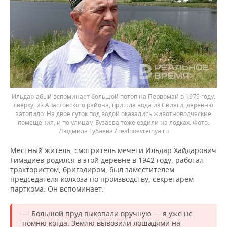
Ильдар-абый вспоминает большой потоп на Первомай в 1979 году:
сверху, из Апастовского района, пришла вода из Свияги, деревню
затопило. На двое суток под водой оказались животноводческие
помещения, и по улицам Бузаева тоже ездили на лодках.
Людмила Губаева / realnoevremya.ru
Местный житель, смотритель мечети Ильдар Хайдарович
Гимадиев родился в этой деревне в 1942 году, работал
трактористом, бригадиром, был заместителем
председателя колхоза по производству, секретарем
парткома. Он вспоминает:
— Большой пруд выкопали вручную — я уже не
помню когда. Землю вывозили лошадями на