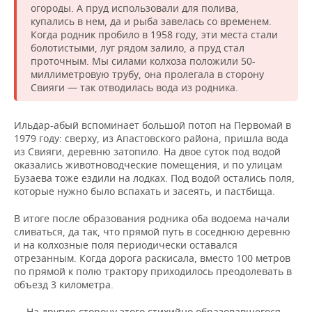
огороды. А пруд использовали для полива,
купались в нем, да и рыба завелась со временем.
Когда родник пробило в 1958 году, эти места стали
болотистыми, луг рядом залило, а пруд стал
проточным. Мы силами колхоза положили 50-
миллиметровую трубу, она пролегала в сторону
Свияги — так отводилась вода из родника.
Ильдар-абый вспоминает большой потоп на Первомай в
1979 году: сверху, из Апастовского района, пришла вода
из Свияги, деревню затопило. На двое суток под водой
оказались животноводческие помещения, и по улицам
Бузаева тоже ездили на лодках. Под водой остались поля,
которые нужно было вспахать и засеять, и пастбища.
В итоге после образования родника оба водоема начали
сливаться, да так, что прямой путь в соседнюю деревню
и на колхозные поля периодически оставался
отрезанным. Когда дорога раскисала, вместо 100 метров
по прямой к полю трактору приходилось преодолевать в
объезд 3 километра.
— На другую сторону этого стихийно образовавшегося