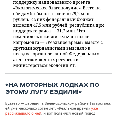
ВОДНЫЕ ВИДЫ СПОРТА
ОБРАЗОВАНИЕ
поддержку национального проекта
«Экологическое благополучие». Всего на
ХОККЕЙ С МЯЧОМ
ПРОИСШЕСТВИЯ
обе дамбы было затрачено 79,2 млн
рублей. Из них федеральный бюджет
выделил 47,5 млн рублей, республика при
поддержке раиса — 31,7 млн. Что
изменилось в жизни сельчан после
капремонта — «Реальное время» вместе с
другими журналистами выясняло в
поездке, организованной Федеральным
агентством водных ресурсов и
Министерством экологии РТ.
«НА МОТОРНЫХ ЛОДКАХ ПО
ЭТОМУ ЛУГУ ЕЗДИЛИ!»
Бузаево — деревня в Зеленодольском районе Татарстана,
ей уже несколько сотен лет. «Реальное время»
уже
рассказывало о ней
, и вот появился новый повод