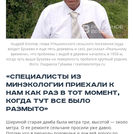
Андрей Клопов, глава Утяшкинского сельского поселения (куда
входит Бузаево и еще пять деревень и сел), рассказал «Реальному
времени», что проблемы с водой в деревне начались в 1958-м,
когда чуть выше Бузаева на поверхность пробился крупный родник.
Людмила Губаева / realnoevremya.ru
«СПЕЦИАЛИСТЫ ИЗ
МИНЭКОЛОГИИ ПРИЕХАЛИ К
НАМ КАК РАЗ В ТОТ МОМЕНТ,
КОГДА ТУТ ВСЕ БЫЛО
РАЗМЫТО»
Шириной старая дамба была метра три, высотой — около
метра. О ее ремонте сельчане просили уже давно.
Потому что в периоды половодья и дождей дорогу по