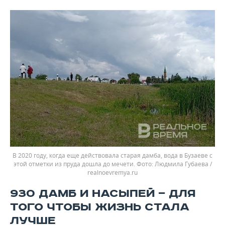
В 2020 году, когда еще действовала старая дамба, вода в Бузаеве с
этой отметки из пруда дошла до мечети.
Людмила Губаева /
realnoevremya.ru
930 ДАМБ И НАСЫПЕЙ — ДЛЯ
ТОГО ЧТОБЫ ЖИЗНЬ СТАЛА
ЛУЧШЕ