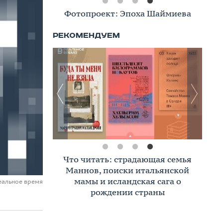
Фотопроект: Эпоха Шаймиева
Бренды Татарстана
Что читать: страдающая семья
Под давлением высокого
Маннов, поиски итальянской
«ключа»: Татарстан накрыла
волна банкротств бизнеса
мамы и исландская сага о
еальное время
рождении страны