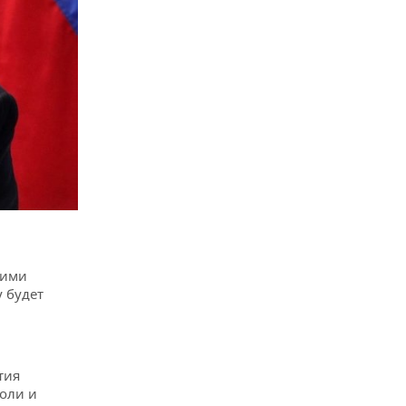
кими
 будет
тия
оли и