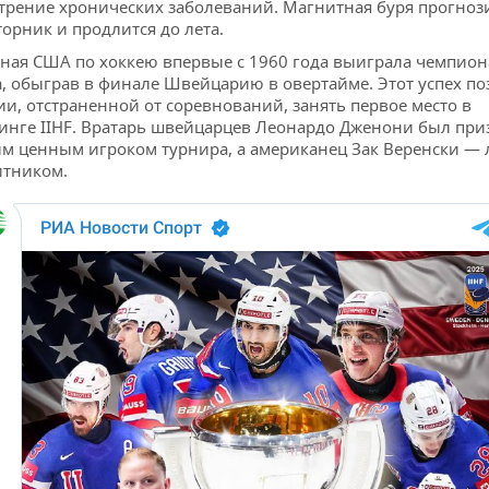
трение хронических заболеваний. Магнитная буря прогноз
торник и продлится до лета.
ная США по хоккею впервые с 1960 года выиграла чемпион
, обыграв в финале Швейцарию в овертайме. Этот успех п
ии, отстраненной от соревнований, занять первое место в
инге IIHF. Вратарь швейцарцев Леонардо Дженони был при
м ценным игроком турнира, а американец Зак Веренски —
тником.