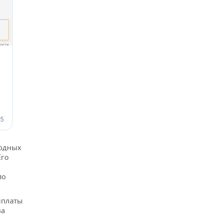
водных
Его
по
ыплаты
ва