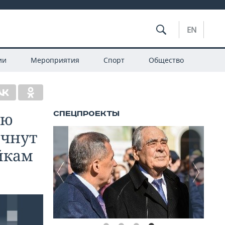
EN
ии
Мероприятия
Спорт
Общество
ню
ачнут
йкам