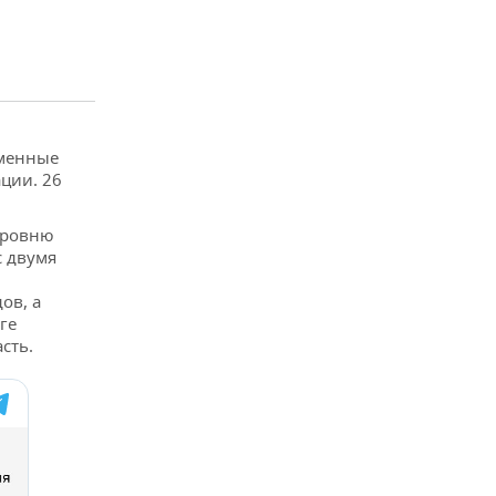
еменные
ции. 26
 уровню
с двумя
ов, а
ге
сть.