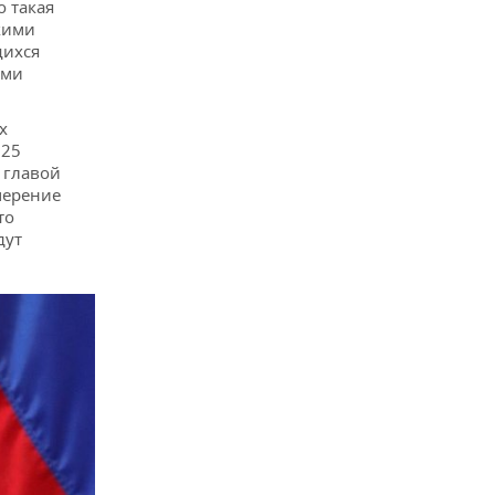
о такая
кими
щихся
ыми
х
025
 главой
мерение
то
дут