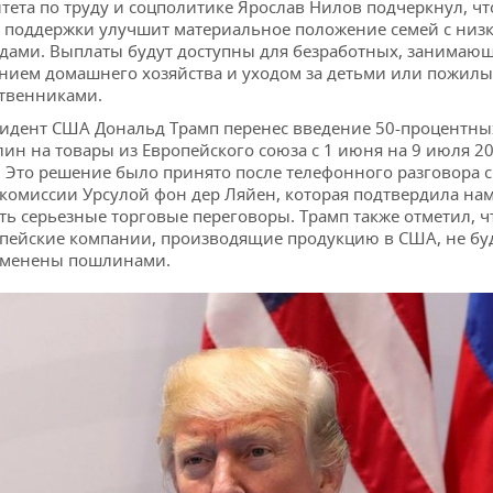
тета по труду и соцполитике Ярослав Нилов подчеркнул, чт
 поддержки улучшит материальное положение семей с низ
дами. Выплаты будут доступны для безработных, занимаю
нием домашнего хозяйства и уходом за детьми или пожил
твенниками.
идент США Дональд Трамп перенес введение 50-процентны
ин на товары из Европейского союза с 1 июня на 9 июля 2
. Это решение было принято после телефонного разговора с
комиссии Урсулой фон дер Ляйен, которая подтвердила на
ть серьезные торговые переговоры. Трамп также отметил, ч
пейские компании, производящие продукцию в США, не бу
еменены пошлинами.