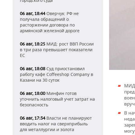
городского суда
Оверчук: РФ не
06 авг, 18:44
получала обращений о
расторжении договора по
армянской железной дороге
МИД: рост ВВП России
06 авг, 18:25
в три раза превышает показатели
ЕС
Суд приостановил
06 авг, 18:08
работу кафе Coffeeshop Company в
Казани на 30 суток
МИД 
пред
Минфин готов
06 авг, 18:00
воен
уточнить налоговый учет затрат на
вруч
безопасность
В на
Власти не планируют
06 авг, 17:34
неда
вводить налог на сверхприбыль
заре
для металлургии и золота
могу