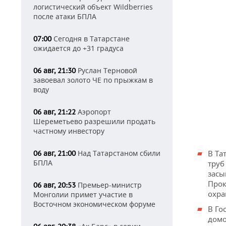
логистический объект Wildberries
после атаки БПЛА
Сегодня в Татарстане
07:00
ожидается до +31 градуса
Руслан Терновой
06 авг, 21:30
завоевал золото ЧЕ по прыжкам в
воду
Аэропорт
06 авг, 21:22
Шереметьево разрешили продать
частному инвестору
Над Татарстаном сбили
В Та
06 авг, 21:00
БПЛА
труб
засы
Прок
Премьер-министр
06 авг, 20:53
охра
Монголии примет участие в
Восточном экономическом форуме
В Го
домо