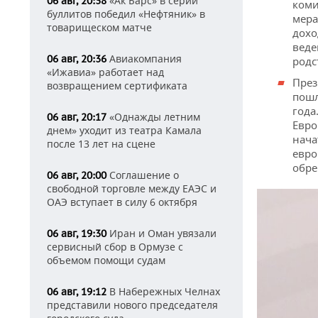
«Ак Барс» в серии
06 авг, 20:38
коми
буллитов победил «Нефтяник» в
мера
товарищеском матче
дохо
веде
Авиакомпания
06 авг, 20:36
родс
«Ижавиа» работает над
През
возвращением сертификата
пошл
года
«Однажды летним
06 авг, 20:17
Евро
днем» уходит из театра Камала
нача
после 13 лет на сцене
евро
обр
Соглашение о
06 авг, 20:00
свободной торговле между ЕАЭС и
ОАЭ вступает в силу 6 октября
Иран и Оман увязали
06 авг, 19:30
сервисный сбор в Ормузе с
объемом помощи судам
В Набережных Челнах
06 авг, 19:12
представили нового председателя