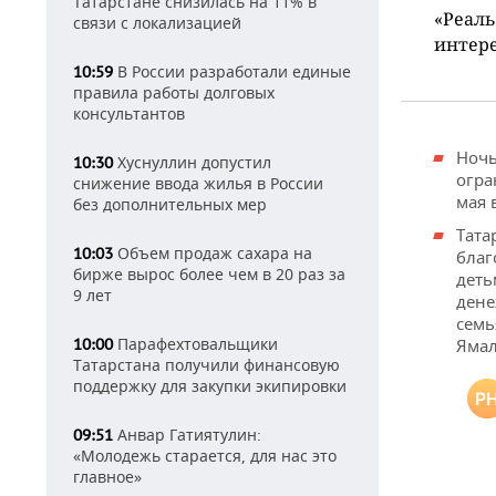
Татарстане снизилась на 11% в
«Реаль
связи с локализацией
интере
В России разработали единые
10:59
правила работы долговых
консультантов
Ночь
Хуснуллин допустил
10:30
огра
снижение ввода жилья в России
мая 
без дополнительных мер
Тата
Объем продаж сахара на
10:03
благ
бирже вырос более чем в 20 раз за
деть
9 лет
дене
семь
Парафехтовальщики
10:00
Ямал
Татарстана получили финансовую
поддержку для закупки экипировки
Анвар Гатиятулин:
09:51
«Молодежь старается, для нас это
главное»