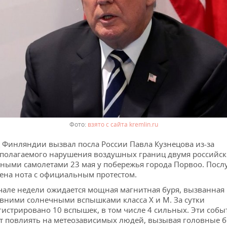
взято с сайта kremlin.ru
Финляндии вызвал посла России Павла Кузнецова из-за
полагаемого нарушения воздушных границ двумя российс
ными самолетами 23 мая у побережья города Порвоо. Послу
ена нота с официальным протестом.
чале недели ожидается мощная магнитная буря, вызванная
вними солнечными вспышками класса X и M. За сутки
гистрировано 10 вспышек, в том числе 4 сильных. Эти собы
т повлиять на метеозависимых людей, вызывая головные б