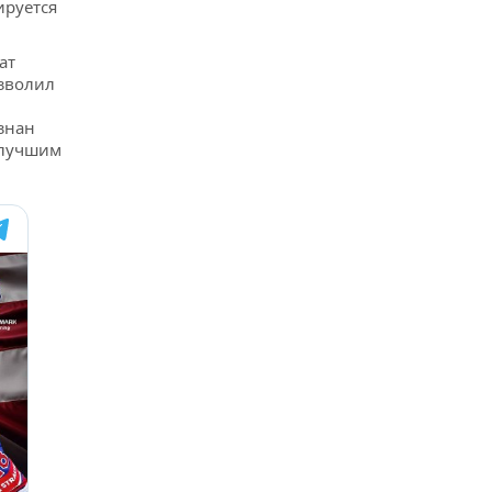
ируется
ат
озволил
знан
 лучшим