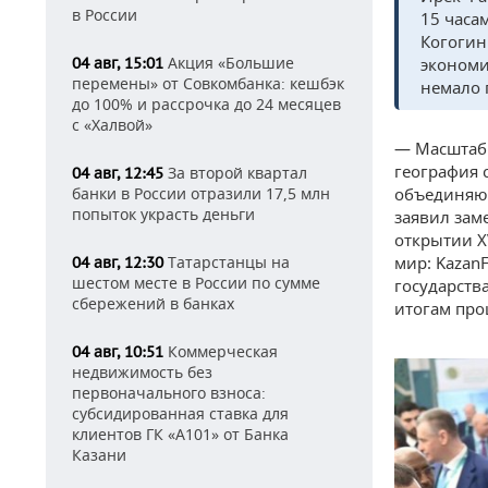
в России
15 часа
Когогин
Акция «Большие
экономи
04 авг, 15:01
перемены» от Совкомбанка: кешбэк
немало 
до 100% и рассрочка до 24 месяцев
с «Халвой»
— Масштаб 
география с
За второй квартал
04 авг, 12:45
объединяют
банки в России отразили 17,5 млн
попыток украсть деньги
заявил зам
открытии X
мир: Kazan
Татарстанцы на
04 авг, 12:30
шестом месте в России по сумме
государств
сбережений в банках
итогам про
Коммерческая
04 авг, 10:51
недвижимость без
первоначального взноса:
субсидированная ставка для
клиентов ГК «А101» от Банка
Казани