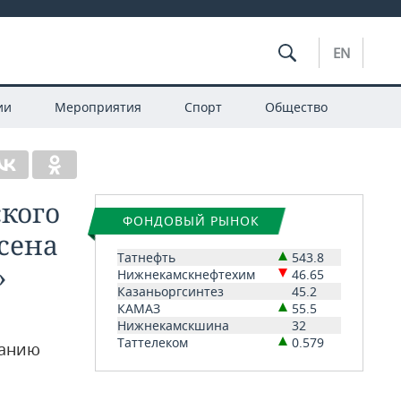
EN
ии
Мероприятия
Спорт
Общество
ского
ФОНДОВЫЙ РЫНОК
есена
Татнефть
543.8
»
Нижнекамскнефтехим
46.65
Казаньоргсинтез
45.2
КАМАЗ
55.5
Нижнекамскшина
32
Таттелеком
0.579
ванию