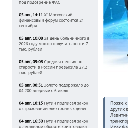
под подозрение ФАС
XI Московский
05 авг, 14:11
финансовый форум состоится 21
сентября
За день больничного в
05 авг, 10:08
2026 году можно получить почти 7
тыс. рублей
Средняя пенсия по
05 авг, 09:03
старости в России превысила 27,2
тыс. рублей
Золото подорожало до
05 авг, 08:51
$4 200 впервые с 6 июля
Позже к
Путин подписал закон
04 авг, 18:15
о страховании электронных денег
других 
Левитин
транспо
Путин подписал закон
04 авг, 16:50
о легальном обороте криптовалют
Ирек Фа