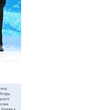
тить
Игорь
дного
оссии
 Ближе к