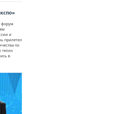
Экспо»
й форум
тем
ссии и
нь прилетел
ичества по
х тепло
ись в