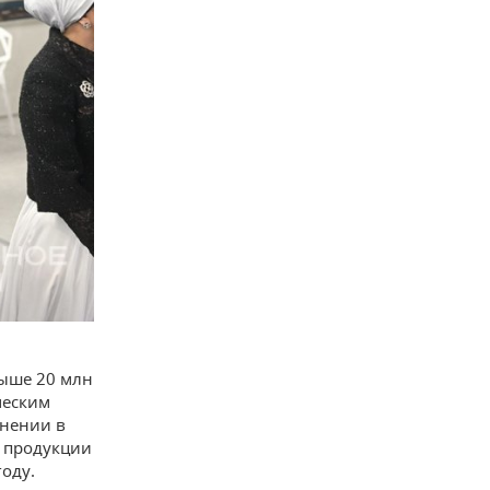
выше 20 млн
ческим
анении в
й продукции
году.