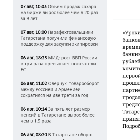
Объем продаж сахара
07 авг, 10:03
на бирже вырос более чем в 20 раз
за 9 лет
Парафехтовальщики
«Уроки
07 авг, 10:00
Татарстана получили финансовую
банков
поддержку для закупки экипировки
времен
банкин
МИД: рост ВВП России
06 авг, 18:25
рублей
в три раза превышает показатели
комите
ЕС
первой
прошла
Оверчук: товарооборот
06 авг, 11:02
между Россией и Арменией
партне
сократился на две трети за год
продол
предло
За пять лет размер
06 авг, 10:14
Татарс
пенсий в Татарстане вырос более
принят
чем в 1,5 раза
Подроб
В Татарстане оборот
06 авг, 08:20