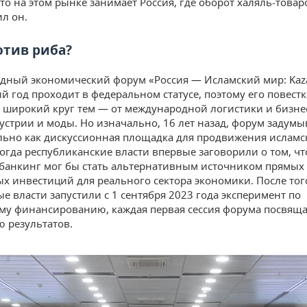
то на этом рынке занимает Россия, где оборот халяль-товар
ил он.
отив риба?
дный экономический форум «Россия — Исламский мир: Ka
й год проходит в федеральном статусе, поэтому его повестк
 широкий круг тем — от международной логистики и бизне
устрии и моды. Но изначально, 16 лет назад, форум задумы
ьно как дискуссионная площадка для продвижения исламс
Тогда республиканские власти впервые заговорили о том, чт
банкинг мог бы стать альтернативным источником прямых
х инвестиций для реального сектора экономики. После того
е власти запустили с 1 сентября 2023 года эксперимент по
му финансированию, каждая первая сессия форума посвяща
 результатов.