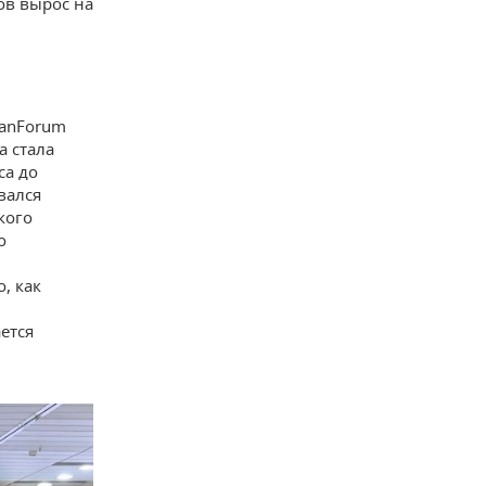
ов вырос на
zanForum
а стала
са до
вался
кого
о
, как
ется