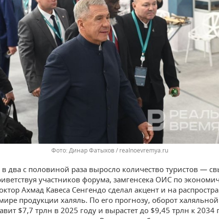
Динар Фатыхов / realnoevremya.ru
, в два с половиной раза выросло количество туристов — с
риветствуя участников форума, замгенсека ОИС по экономи
октор Ахмад Кавеса Сенгендо сделал акцент и на распростр
 мире продукции халяль. По его прогнозу, оборот халяльно
авит $7,7 трлн в 2025 году и вырастет до $9,45 трлн к 2034 