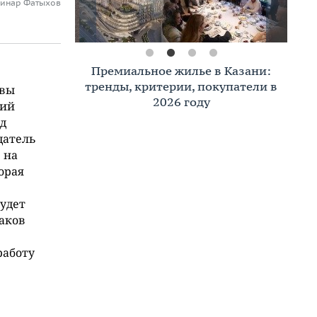
Динар Фатыхов
Премиальное жилье в Казани:
тренды, критерии, покупатели в
овы
2026 году
кий
рд
датель
 на
орая
удет
саков
работу