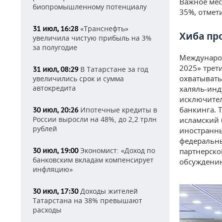
Важное мес
биопромышленному потенциалу
35%, отмет
«Транснефть»
31 июл, 16:28
Хиба пр
увеличила чистую прибыль на 3%
за полугодие
Междунаро
2025» трети
В Татарстане за год
31 июл, 08:29
охватывать
увеличились срок и сумма
автокредита
халяль-инд
исключител
банкинга. 
Ипотечные кредиты в
30 июл, 20:26
России выросли на 48%, до 2,2 трлн
исламский 
рублей
иностранны
федеральны
Экономист: «Доход по
партнерско
30 июл, 19:00
банковским вкладам компенсирует
обсуждению
инфляцию»
Доходы жителей
30 июл, 17:30
Татарстана на 38% превышают
расходы