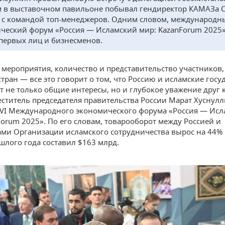
м в выставочном павильоне побывал гендиректор КАМАЗа 
 с командой топ-менеджеров. Одним словом, международн
ческий форум «Россия — Исламский мир: KazanForum 2025»
первых лиц и бизнесменов.
мероприятия, количество и представительство участников
тран — все это говорит о том, что Россию и исламские госу
 не только общие интересы, но и глубокое уважение друг 
еститель председателя правительства России Марат Хуснулл
VI Международного экономического форума «Россия — Ис
Forum 2025». По его словам, товарооборот между Россией и
ами Организации исламского сотрудничества вырос на 44% 
шлого года составил $163 млрд.