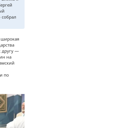
Сергей
ый
 собрал
, широкая
дарства
к другу —
ин на
ламский
и по