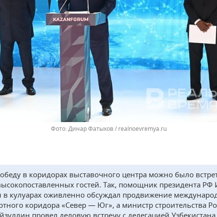
Динар Фатыхов / realnoevremya.ru
 обеду в коридорах выставочного центра можно было встре
высокопоставленных гостей. Так, помощник президента РФ 
 в кулуарах оживленно обсуждал продвижение междунаро
ртного коридора «Север — Юг», а министр строительства Р
йзуллин провел деловую встречу с делегацией Узбекистана.