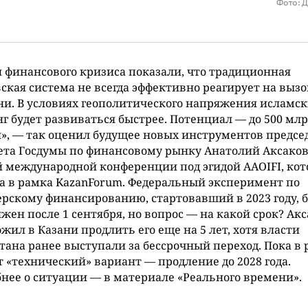
Фото: 
 финансового кризиса показали, что традиционная
ская система не всегда эффективно реагирует на выз
и. В условиях геополитического напряжения исламс
г будет развиваться быстрее. Потенциал — до 500 мл
», — так оценил будущее новых инструментов предсе
та Госдумы по финансовому рынку Анатолий Аксаков
 международной конференции под эгидой AAOIFI, кот
 в рамка KazanForum. Федеральный эксперимент по
рскому финансированию, стартовавший в 2023 году, б
жен после 1 сентября, но вопрос — на какой срок? Ак
жил в Казани продлить его еще на 5 лет, хотя власти
тана ранее выступали за бессрочный переход. Пока в 
 «технический» вариант — продление до 2028 года.
нее о ситуации — в материале «Реального времени».