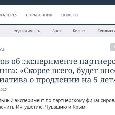
ГАЛЕРЕЯ
СПРАВОЧНИК
СЮЖЕТЫ
ь
Недвижимость
Авто
Бизнес
Технолог
КА
ов об эксперименте партнер
нга: «Скорее всего, будет вн
атива о продлении на 5 лет
.2025
льный эксперимент по партнерскому финансиро
лючить Ингушетию, Чувашию и Крым