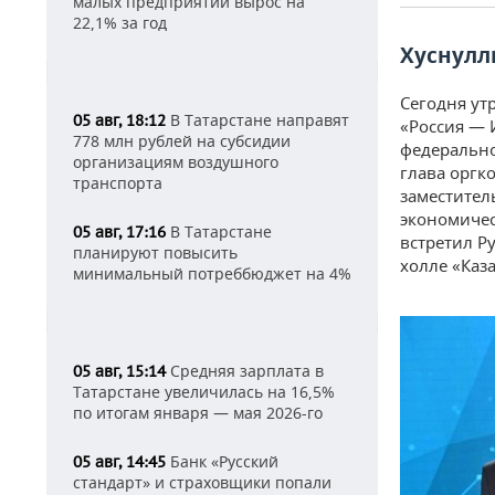
малых предприятий вырос на
22,1% за год
Хуснулл
Сегодня у
В Татарстане направят
05 авг, 18:12
«Россия — 
778 млн рублей на субсидии
федерально
организациям воздушного
глава оргк
транспорта
заместител
экономичес
В Татарстане
05 авг, 17:16
встретил Р
планируют повысить
холле «Каз
минимальный потреббюджет на 4%
Средняя зарплата в
05 авг, 15:14
Татарстане увеличилась на 16,5%
по итогам января — мая 2026-го
Банк «Русский
05 авг, 14:45
стандарт» и страховщики попали