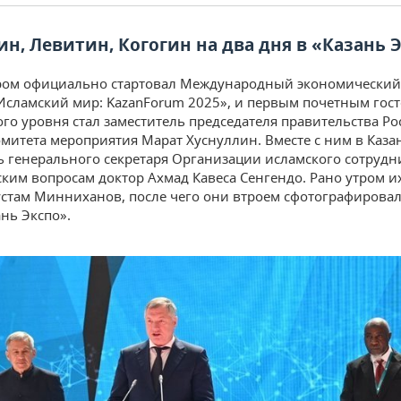
ин, Левитин, Когогин на два дня в «Казань 
тром официально стартовал Международный экономически
Исламский мир: KazanForum 2025», и первым почетным гос
го уровня стал заместитель председателя правительства Ро
омитета мероприятия Марат Хуснуллин. Вместе с ним в Каза
ь генерального секретаря Организации исламского сотрудн
ким вопросам доктор Ахмад Кавеса Сенгендо. Рано утром и
устам Минниханов, после чего они втроем сфотографировал
ань Экспо».