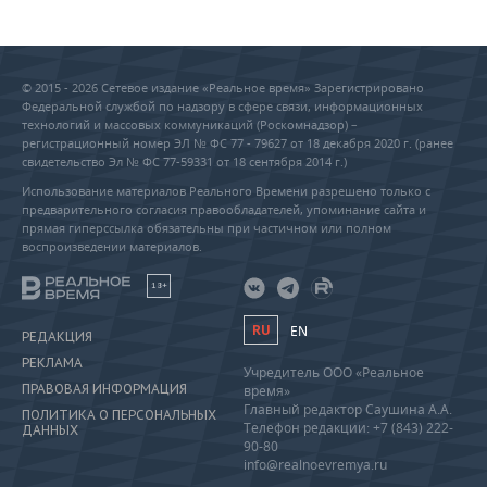
© 2015 - 2026 Сетевое издание «Реальное время» Зарегистрировано
Федеральной службой по надзору в сфере связи, информационных
технологий и массовых коммуникаций (Роскомнадзор) –
регистрационный номер ЭЛ № ФС 77 - 79627 от 18 декабря 2020 г. (ранее
свидетельство Эл № ФС 77-59331 от 18 сентября 2014 г.)
Использование материалов Реального Времени разрешено только с
предварительного согласия правообладателей, упоминание сайта и
прямая гиперссылка обязательны при частичном или полном
воспроизведении материалов.
18+
RU
EN
РЕДАКЦИЯ
РЕКЛАМА
Учредитель ООО «Реальное
ПРАВОВАЯ ИНФОРМАЦИЯ
время»
Главный редактор Саушина А.А.
ПОЛИТИКА О ПЕРСОНАЛЬНЫХ
Телефон редакции: +7 (843) 222-
ДАННЫХ
90-80
info@realnoevremya.ru