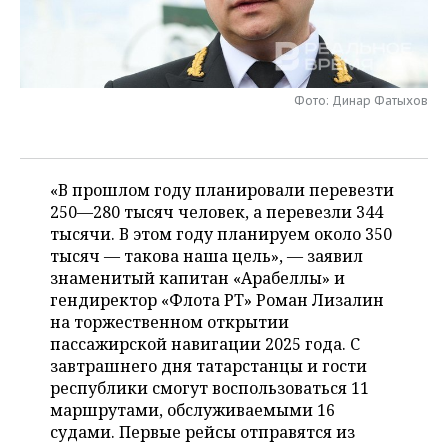
НЕФТЕХИМИЯ
РОЗНИЧНАЯ ТОРГОВЛЯ
НОВОСТИ ТЕХНОЛОГИЙ
МЕРОПРИЯТИЯ
НЕФТЬ
ТРАНСПОРТ
IT
НОВОСТИ МЕРОПРИЯТИЙ
СПОРТ
ОПК
Фото: Динар Фатыхов
УСЛУГИ
МЕДИА
ВЫЕЗДНАЯ РЕДАКЦИЯ
НОВОСТИ СПОРТА
ОБЩЕСТВО
ЭНЕРГЕТИКА
ТЕЛЕКОММУНИКАЦИИ
БИЗНЕС-БРАНЧИ
ФУТБОЛ
НОВОСТИ ОБЩЕСТВА
ФОТОГАЛЕРЕЯ
«В прошлом году планировали перевезти
250—280 тысяч человек, а перевезли 344
ONLINE-КОНФЕРЕНЦИИ
ХОККЕЙ
ВЛАСТЬ
СЮЖЕТЫ
тысячи. В этом году планируем около 350
тысяч — такова наша цель», — заявил
ОТКРЫТАЯ ЛЕКЦИЯ
БАСКЕТБОЛ
ИНФРАСТРУКТУРА
СПРАВОЧНИК
знаменитый капитан «Арабеллы» и
гендиректор «Флота РТ» Роман Лизалин
ВОЛЕЙБОЛ
ИСТОРИЯ
СПИСОК ПЕРСОН
ПОЛНАЯ ВЕРСИЯ
на торжественном открытии
пассажирской навигации 2025 года. С
КИБЕРСПОРТ
КУЛЬТУРА
СПИСОК КОМПАНИЙ
завтрашнего дня татарстанцы и гости
республики смогут воспользоваться 11
ФИГУРНОЕ КАТАНИЕ
МЕДИЦИНА
маршрутами, обслуживаемыми 16
судами. Первые рейсы отправятся из