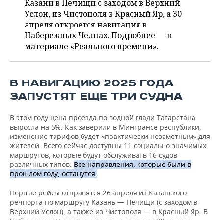
ВОДНЫЕ ВИДЫ СПОРТА
ОБРАЗОВАНИЕ
Казани в Печищи с заходом в Верхний
Услон, из Чистополя в Красный Яр, а 30
ХОККЕЙ С МЯЧОМ
ПРОИСШЕСТВИЯ
апреля откроется навигация в
Набережных Челнах. Подробнее — в
материале «Реального времени».
В НАВИГАЦИЮ 2025 ГОДА
ЗАПУСТЯТ ЕЩЕ ТРИ СУДНА
В этом году цена проезда по водной глади Татарстана
выросла на 5%. Как заверили в Минтрансе республики,
изменение тарифов будет «практически незаметным» для
жителей. Всего сейчас доступны 11 социально значимых
маршрутов, которые будут обслуживать 16 судов
различных типов.
Все направления, которые были в
прошлом году, останутся.
Первые рейсы отправятся 26 апреля из Казанского
речпорта по маршруту Казань — Печищи (с заходом в
Верхний Услон), а также из Чистополя — в Красный Яр. В