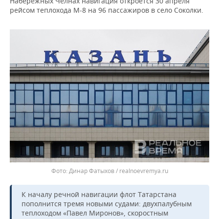
Набережных Челнах навигация откроется 30 апреля
рейсом теплохода М-8 на 96 пассажиров в село Соколки.
Динар Фатыхов / realnoevremya.ru
К началу речной навигации флот Татарстана
пополнится тремя новыми судами: двухпалубным
теплоходом «Павел Миронов», скоростным