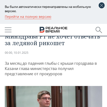
Вы были автоматически перенаправлены на мобильную
версию.
Перейти на полную версию
РЕГИОНЫ
ПРОИСШЕСТВИЯ
«Идеальный» управляющий из
БАШКОРТОСТАН
НОВОСТИ
Минздрава РТ не хочет отвечать
ТАТАРСТАН
АНАЛИТИКА
за ледяной рикошет
УДМУРТИЯ
НОВОСТИ АНАЛИТИКИ
ЭКОНОМИКА
00:00, 10.01.2025
ДЕКЛАРАЦИИ О ДОХОДАХ
НОВОСТИ ЭКОНОМИКИ
ПРОМЫШЛЕННОСТЬ
За месяц до падения глыбы с крыши горздрава в
Казани глава министерства получил
КОРОЛИ ГОСЗАКАЗА ПФО
ФИНАНСЫ
НОВОСТИ
НЕДВИЖИМОСТЬ
представление от прокуроров
ПРОМЫШЛЕННОСТИ
ВУЗЫ ТАТАРСТАНА
БАНКИ
НОВОСТИ НЕДВИЖИМОСТИ
АВТО
АГРОПРОМ
КОМУ ПРИНАДЛЕЖАТ
БЮДЖЕТ
НОВОСТИ АВТО
БИЗНЕС
ТОРГОВЫЕ ЦЕНТРЫ
МАШИНОСТРОЕНИЕ
ТАТАРСТАНА
ИНВЕСТИЦИИ
НОВОСТИ БИЗНЕСА
ТЕХНОЛОГИИ