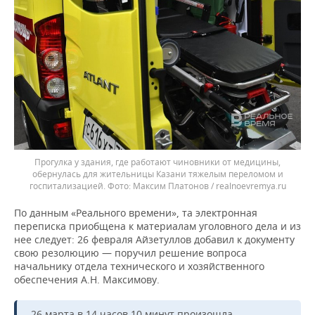
Прогулка у здания, где работают чиновники от медицины,
обернулась для жительницы Казани тяжелым переломом и
госпитализацией.
Максим Платонов / realnoevremya.ru
По данным «Реального времени», та электронная
переписка приобщена к материалам уголовного дела и из
нее следует: 26 февраля Айзетуллов добавил к документу
свою резолюцию — поручил решение вопроса
начальнику отдела технического и хозяйственного
обеспечения А.Н. Максимову.
26 марта в 14 часов 10 минут произошла