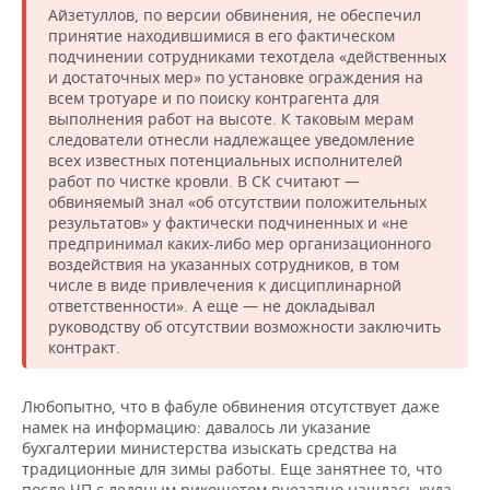
Айзетуллов, по версии обвинения, не обеспечил
принятие находившимися в его фактическом
подчинении сотрудниками техотдела «действенных
и достаточных мер» по установке ограждения на
всем тротуаре и по поиску контрагента для
выполнения работ на высоте. К таковым мерам
следователи отнесли надлежащее уведомление
всех известных потенциальных исполнителей
работ по чистке кровли. В СК считают —
обвиняемый знал «об отсутствии положительных
результатов» у фактически подчиненных и «не
предпринимал каких-либо мер организационного
воздействия на указанных сотрудников, в том
числе в виде привлечения к дисциплинарной
ответственности». А еще — не докладывал
руководству об отсутствии возможности заключить
контракт.
Любопытно, что в фабуле обвинения отсутствует даже
намек на информацию: давалось ли указание
бухгалтерии министерства изыскать средства на
традиционные для зимы работы. Еще занятнее то, что
после ЧП с ледяным рикошетом внезапно нашлась куда