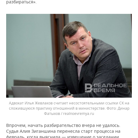
разбираться».
Адвокат Илья Жевлаков считает несостоятельными ссылки СК на
сложившуюся практику отношений в министерстве.
Динар
Фатыхов / realnoevremya.ru
Впрочем, начать разбирательство вчера не удалось.
Судья Алия Зиганшина перенесла старт процесса на
февраль, когда выяснила — извещение о заседании