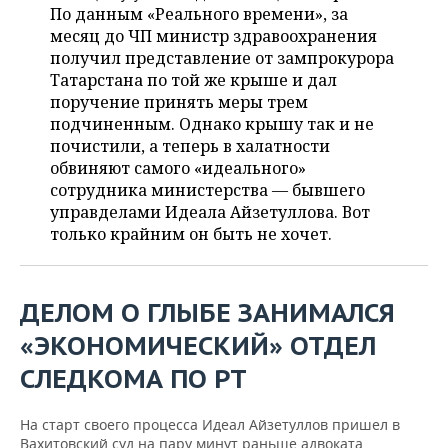
ВОДНЫЕ ВИДЫ СПОРТА
ОБРАЗОВАНИЕ
По данным «Реального времени», за
месяц до ЧП министр здравоохранения
ХОККЕЙ С МЯЧОМ
ПРОИСШЕСТВИЯ
получил представление от зампрокурора
Татарстана по той же крыше и дал
поручение принять меры трем
подчиненным. Однако крышу так и не
почистили, а теперь в халатности
обвиняют самого «идеального»
сотрудника министерства — бывшего
управделами Идеала Айзетуллова. Вот
только крайним он быть не хочет.
ДЕЛОМ О ГЛЫБЕ ЗАНИМАЛСЯ
«ЭКОНОМИЧЕСКИЙ» ОТДЕЛ
СЛЕДКОМА ПО РТ
На старт своего процесса Идеал Айзетуллов пришел в
Вахитовский суд на пару минут раньше адвоката.