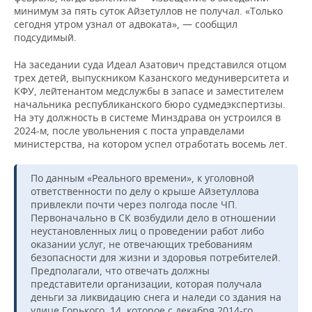
минимум за пять суток Айзетуллов не получал. «Только
сегодня утром узнал от адвоката», — сообщил
подсудимый.
На заседании суда Идеал Азатович представился отцом
трех детей, выпускником Казанского медуниверситета и
КФУ, лейтенантом медслужбы в запасе и заместителем
начальника республиканского бюро судмедэкспертизы.
На эту должность в системе Минздрава он устроился в
2024-м, после увольнения с поста управделами
министерства, на котором успел отработать восемь лет.
По данным «Реального времени», к уголовной
ответственности по делу о крыше Айзетуллова
привлекли почти через полгода после ЧП.
Первоначально в СК возбудили дело в отношении
неустановленных лиц о проведении работ либо
оказании услуг, не отвечающих требованиям
безопасности для жизни и здоровья потребителей.
Предполагали, что отвечать должны
представители организации, которая получала
деньги за ликвидацию снега и наледи со здания на
улице Горького, 14, которое с декабря 2014-го