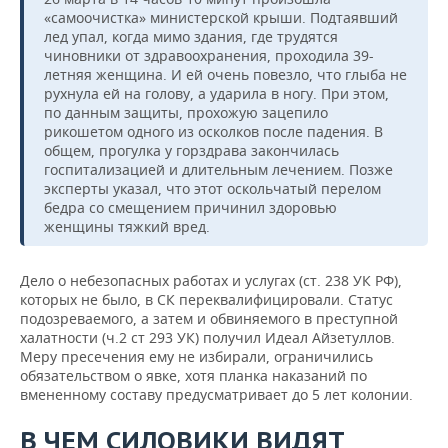
«самоочистка» министерской крыши. Подтаявший
лед упал, когда мимо здания, где трудятся
чиновники от здравоохранения, проходила 39-
летняя женщина. И ей очень повезло, что глыба не
рухнула ей на голову, а ударила в ногу. При этом,
по данным защиты, прохожую зацепило
рикошетом одного из осколков после падения. В
общем, прогулка у горздрава закончилась
госпитализацией и длительным лечением. Позже
эксперты указал, что этот оскольчатый перелом
бедра со смещением причинил здоровью
женщины тяжкий вред.
Дело о небезопасных работах и услугах (ст. 238 УК РФ),
которых не было, в СК переквалифицировали. Статус
подозреваемого, а затем и обвиняемого в преступной
халатности (ч.2 ст 293 УК) получил Идеал Айзетуллов.
Меру пресечения ему не избирали, ограничились
обязательством о явке, хотя планка наказаний по
вмененному составу предусматривает до 5 лет колонии.
В ЧЕМ СИЛОВИКИ ВИДЯТ