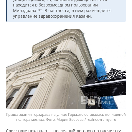
находится в безвозмездном пользовании
Минздрава РТ. В частности, в нем размещается
управление здравоохранения Казани.
Крыша здания горздрава на улице Горького оставалась нечищеной
полтора месяца.
Мария Зверева / realnoevremya.ru
Следствие показало — последний договор на расчистку