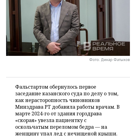
НЕФТЕХИМИЯ
РОЗНИЧНАЯ ТОРГОВЛЯ
НОВОСТИ ТЕХНОЛОГИЙ
МЕРОПРИЯТИЯ
НЕФТЬ
ТРАНСПОРТ
IT
НОВОСТИ МЕРОПРИЯТИЙ
СПОРТ
ОПК
УСЛУГИ
МЕДИА
ВЫЕЗДНАЯ РЕДАКЦИЯ
НОВОСТИ СПОРТА
ОБЩЕСТВО
ЭНЕРГЕТИКА
ТЕЛЕКОММУНИКАЦИИ
БИЗНЕС-БРАНЧИ
ФУТБОЛ
НОВОСТИ ОБЩЕСТВА
ФОТОГАЛЕРЕЯ
Фото: Динар Фатыхов
ONLINE-КОНФЕРЕНЦИИ
ХОККЕЙ
ВЛАСТЬ
СЮЖЕТЫ
ОТКРЫТАЯ ЛЕКЦИЯ
БАСКЕТБОЛ
ИНФРАСТРУКТУРА
СПРАВОЧНИК
Фальстартом обернулось первое
заседание казанского суда по делу о том,
ВОЛЕЙБОЛ
ИСТОРИЯ
СПИСОК ПЕРСОН
ПОЛНАЯ ВЕРСИЯ
как нерасторопность чиновников
Минздрава РТ добавила работы врачам. В
КИБЕРСПОРТ
КУЛЬТУРА
СПИСОК КОМПАНИЙ
марте 2024-го от здания горздрава
«скорая» увезла пациентку с
ФИГУРНОЕ КАТАНИЕ
МЕДИЦИНА
оскольчатым переломом бедра — на
женщину упал лед с нечищеной крыши.