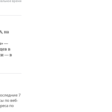
еальное время
, на
а» —
цев в
ми — в
последние 7
ы по веб-
реса по