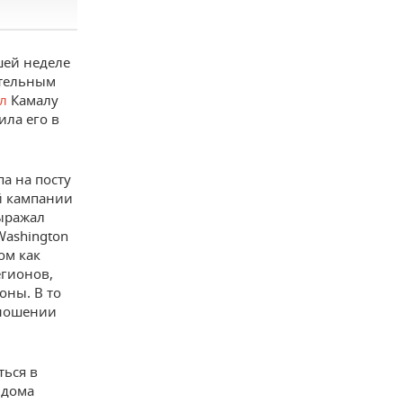
шей неделе
ительным
л
Камалу
ила его в
па на посту
й кампании
выражал
Washington
ом как
егионов,
оны. В то
тношении
ться в
 дома