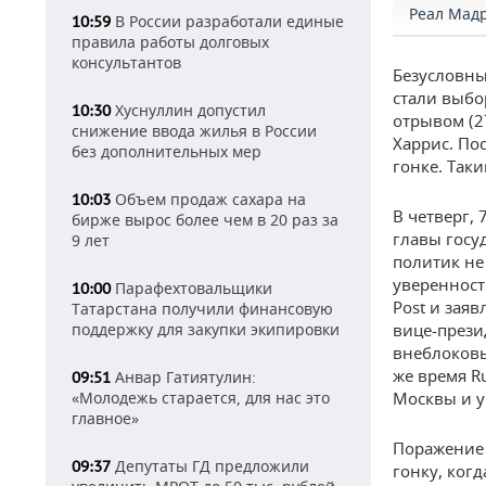
Реал Мад
В России разработали единые
10:59
правила работы долговых
консультантов
Безусловны
стали выбо
Хуснуллин допустил
10:30
отрывом (2
снижение ввода жилья в России
Харрис. По
без дополнительных мер
гонке. Так
Объем продаж сахара на
10:03
В четверг, 
бирже вырос более чем в 20 раз за
главы госу
9 лет
политик не
уверенност
Парафехтовальщики
10:00
Post и зая
Татарстана получили финансовую
поддержку для закупки экипировки
вице-прези
внеблоковы
же время R
Анвар Гатиятулин:
09:51
«Молодежь старается, для нас это
Москвы и у
главное»
Поражение 
Депутаты ГД предложили
09:37
гонку, ког