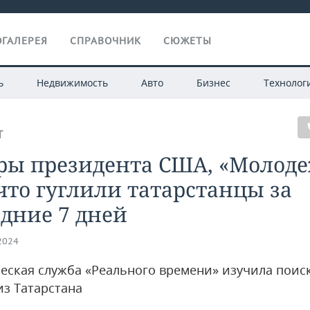
ГАЛЕРЕЯ
СПРАВОЧНИК
СЮЖЕТЫ
ь
Недвижимость
Авто
Бизнес
Технолог
Т
ры президента США, «Молоде
что гуглили татарстанцы за
дние 7 дней
.2024
еская служба «Реального времени» изучила поис
из Татарстана