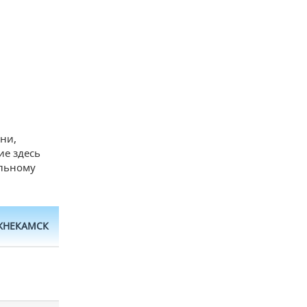
ни,
ие здесь
ельному
ЖНЕКАМСК