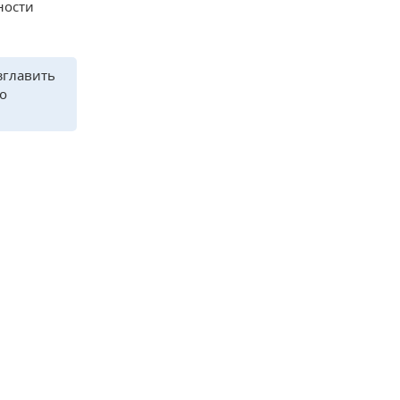
ности
зглавить
о