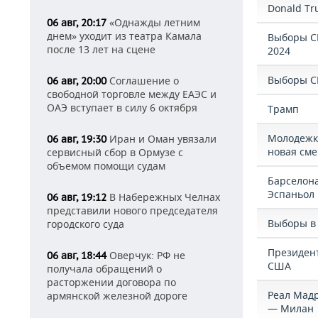
Donald T
«Однажды летним
06 авг, 20:17
днем» уходит из театра Камала
Выборы 
после 13 лет на сцене
2024
Выборы 
Соглашение о
06 авг, 20:00
свободной торговле между ЕАЭС и
ОАЭ вступает в силу 6 октября
Трамп
Молодежк
Иран и Оман увязали
06 авг, 19:30
новая см
сервисный сбор в Ормузе с
объемом помощи судам
Барселон
Эспаньол
В Набережных Челнах
06 авг, 19:12
представили нового председателя
Выборы в
городского суда
Президен
Оверчук: РФ не
06 авг, 18:44
США
получала обращений о
расторжении договора по
Реал Мад
армянской железной дороге
— Милан