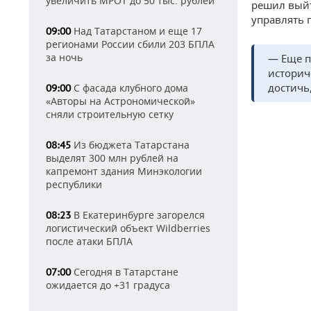
увеличить МРОТ до 50 тыс. рублей
решил выйт
управлять 
Над Татарстаном и еще 17
09:00
регионами России сбили 203 БПЛА
за ночь
— Еще п
историч
достичь
С фасада клубного дома
09:00
«Авторы на Астрономической»
сняли строительную сетку
Из бюджета Татарстана
08:45
выделят 300 млн рублей на
капремонт здания Минэкологии
республики
В Екатеринбурге загорелся
08:23
логистический объект Wildberries
после атаки БПЛА
Сегодня в Татарстане
07:00
ожидается до +31 градуса