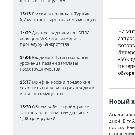
летать в столицу ОАЭ
Россия отправила в Турцию
15:13
6,7 млн тонн зерна за семь месяцев
На ми
Для пострадавших от БПЛА
14:39
запрос
селлеров WB хотят изменить
процедуру банкротства
котор
Лидеро
Владимир Путин назначил
14:06
«Молод
уроженца Казани замглавы
интерн
Россотрудничества
обзоре
Минфин России предложил
13:37
сократить в два раза срок продажи
изъятого имущества
Новый х
Объем работ стройотрасли
13:30
Татарстана в этом году достигнет
Анализиров
1,08 трлн рублей
дней. В та
поиску. Ра
отношению 