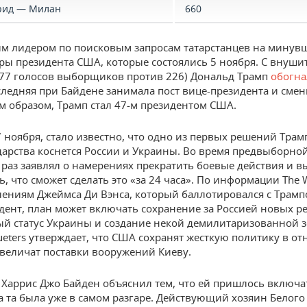
рид — Милан
660
м лидером по поисковым запросам татарстанцев на минув
ры президента США, которые состоялись 5 ноября. С внуш
77 голосов выборщиков против 226) Дональд Трамп
обогна
следняя при Байдене занимала пост вице-президента и смен
им образом, Трамп стал 47-м президентом США.
7 ноября, стало известно, что одно из первых решений Трам
дарства коснется России и Украины. Во время предвыборно
 раз заявлял о намерениях прекратить боевые действия и 
ь, что сможет сделать это «за 24 часа». По информации The 
влениям Джеймса Ди Вэнса, который баллотировался с Трамп
дент, план может включать сохранение за Россией новых р
й статус Украины и создание некой демилитаризованной з
ueters утверждает, что США сохранят жесткую политику в о
величат поставки вооружений Киеву.
Харрис Джо Байден объяснил тем, что ей пришлось включа
да та была уже в самом разгаре. Действующий хозяин Белого