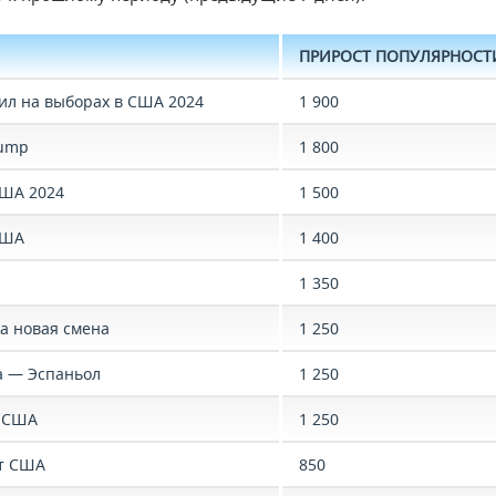
ПРИРОСТ ПОПУЛЯРНОСТ
ил на выборах в США 2024
1 900
rump
1 800
ША 2024
1 500
США
1 400
1 350
а новая смена
1 250
а — Эспаньол
1 250
 США
1 250
т США
850