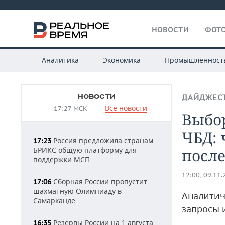
НОВОСТИ
ФОТО
Аналитика
Экономика
Промышленност
НОВОСТИ
ДАЙДЖЕС
Все новости
17:27 МСК
Выбо
ЧБД: 
Россия предложила странам
17:23
БРИКС общую платформу для
после
поддержки МСП
12:00, 09.11
Сборная России пропустит
17:06
шахматную Олимпиаду в
Аналитич
Самарканде
запросы 
Резервы России на 1 августа
16:35