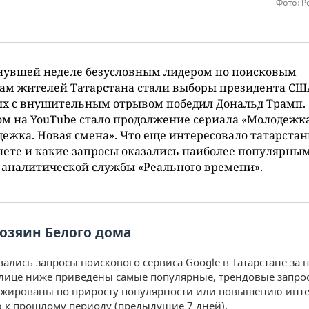
Фото: Р
нувшей неделе безусловным лидером по поисковым
ам жителей Татарстана стали выборы президента США
ых с внушительным отрывом победил Дональд Трамп.
м на YouTube стало продолжение сериала «Молодежк
ежка. Новая смена». Что еще интересовало татарстан
ете и какие запросы оказались наиболее популярны
 аналитической службы «Реального времени».
озяин Белого дома
ались запросы поискового сервиса Google в Татарстане за 
блице ниже приведены самые популярные, трендовые запрос
нжированы по приросту популярности или повышению инте
к прошлому периоду (предыдущие 7 дней).