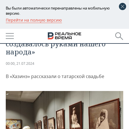
Вы были автоматически перенаправлены на мобильную
версию.
Перейти на полную версию
РЕГИОНЫ
ОБЩЕСТВО
«Это все прекрасное, родное,
БАШКОРТОСТАН
НОВОСТИ
создавалось руками нашего
ТАТАРСТАН
АНАЛИТИКА
народа»
УДМУРТИЯ
НОВОСТИ АНАЛИТИКИ
ЭКОНОМИКА
00:00, 21.07.2024
ДЕКЛАРАЦИИ О ДОХОДАХ
НОВОСТИ ЭКОНОМИКИ
ПРОМЫШЛЕННОСТЬ
В «Хазинэ» рассказали о татарской свадьбе
КОРОЛИ ГОСЗАКАЗА ПФО
ФИНАНСЫ
НОВОСТИ
НЕДВИЖИМОСТЬ
ПРОМЫШЛЕННОСТИ
ВУЗЫ ТАТАРСТАНА
БАНКИ
НОВОСТИ НЕДВИЖИМОСТИ
АВТО
АГРОПРОМ
КОМУ ПРИНАДЛЕЖАТ
БЮДЖЕТ
НОВОСТИ АВТО
БИЗНЕС
ТОРГОВЫЕ ЦЕНТРЫ
МАШИНОСТРОЕНИЕ
ТАТАРСТАНА
ИНВЕСТИЦИИ
НОВОСТИ БИЗНЕСА
ТЕХНОЛОГИИ