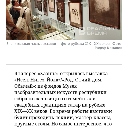
НЕФТЕХИМИЯ
РОЗНИЧНАЯ ТОРГОВЛЯ
НОВОСТИ ТЕХНОЛОГИЙ
МЕРОПРИЯТИЯ
НЕФТЬ
ТРАНСПОРТ
IT
НОВОСТИ МЕРОПРИЯТИЙ
СПОРТ
ОПК
УСЛУГИ
МЕДИА
ВЫЕЗДНАЯ РЕДАКЦИЯ
НОВОСТИ СПОРТА
ОБЩЕСТВО
ЭНЕРГЕТИКА
Значительная часть выставки — фото рубежа XIX—XX веков.. Фото:
Радиф Кашапов
ТЕЛЕКОММУНИКАЦИИ
БИЗНЕС-БРАНЧИ
ФУТБОЛ
НОВОСТИ ОБЩЕСТВА
ФОТОГАЛЕРЕЯ
ONLINE-КОНФЕРЕНЦИИ
ХОККЕЙ
ВЛАСТЬ
СЮЖЕТЫ
В галерее «Хазинэ» открылась выставка
ОТКРЫТАЯ ЛЕКЦИЯ
БАСКЕТБОЛ
ИНФРАСТРУКТУРА
СПРАВОЧНИК
«Нәсел. Нигез. Йола»/«Род. Отчий дом.
Обычай»: из фондов Музея
ВОЛЕЙБОЛ
ИСТОРИЯ
СПИСОК ПЕРСОН
ПОЛНАЯ ВЕРСИЯ
изобразительных искусств республики
собрали экспозицию о семейных и
КИБЕРСПОРТ
КУЛЬТУРА
СПИСОК КОМПАНИЙ
свадебных традициях татар на рубеже
XIX—XX веков. Во время работы выставки
ФИГУРНОЕ КАТАНИЕ
МЕДИЦИНА
будут проходить лекции, мастер-классы,
круглые столы. Но самое интересное, что