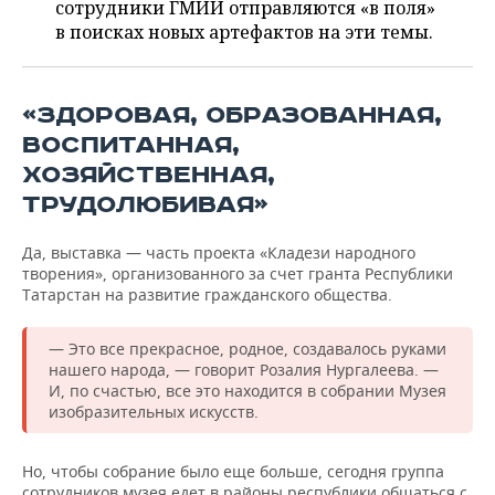
ВОДНЫЕ ВИДЫ СПОРТА
ОБРАЗОВАНИЕ
сотрудники ГМИИ отправляются «в поля»
в поисках новых артефактов на эти темы.
ХОККЕЙ С МЯЧОМ
ПРОИСШЕСТВИЯ
«ЗДОРОВАЯ, ОБРАЗОВАННАЯ,
ВОСПИТАННАЯ,
ХОЗЯЙСТВЕННАЯ,
ТРУДОЛЮБИВАЯ»
Да, выставка — часть проекта «Кладези народного
творения», организованного за счет гранта Республики
Татарстан на развитие гражданского общества.
— Это все прекрасное, родное, создавалось руками
нашего народа, — говорит Розалия Нургалеева. —
И, по счастью, все это находится в собрании Музея
изобразительных искусств.
Но, чтобы собрание было еще больше, сегодня группа
сотрудников музея едет в районы республики общаться с