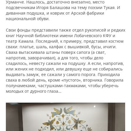
Урманче. Нашлось, достаточно внезапно, место
подсвечникам Игоря Балашова на тему поэзии Тукая. И
диванная подушка, и коврик от Арской фабрики
национальной обуви.
Свои фонды представили также отдел рукописей и редких
книг Научной библиотеки имени Лобачевского КФУ и
театр Камала. Последний, к примеру, представил костюм
свахи: платье, шаль, калфак с вышивкой, бусы, ичиги.
Сваха вытаскивала штаны поверх сапога (а сват,
напротив, заворачивал), а для того, чтобы дело
сладилось, невесту сажали на подушку. А если, напротив,
или жених не подходил, или девушку еще не собирались
выдавать замуж, ее сажали у самого порога. Приходила
сваха в любой день, кроме «пустого», вторника. Говорила
полунамеками, частушками-такмаками, чтобы уберечь
молодых от дурного глаза…