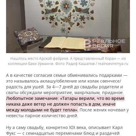
Нашлось место Арской фабрике. А представленный Коран — из
коллекции Баки Урманче.
Радиф Кашапов / realnoevremya.ru
А в качестве согласия семьи обменивались подарками —
это называлось аклашу/обеление или колак сөенчесе/
радость для ушей. За 4—7 дней до свадьбы родители и
сваты обсуждали мероприятие, махр/калым, приданое.
Любопытное замечание: «Татары верили, что во время
никаха даже ветер не должен попасть в дом, иначе
между молодыми не будет тепла».
После жених ночевал у
невесты парное количество дней.
Ну а саму свадьбу, конкретно XIX века, описывает Карл
Фукс — с семнадцатью переменами блюд и раздачей