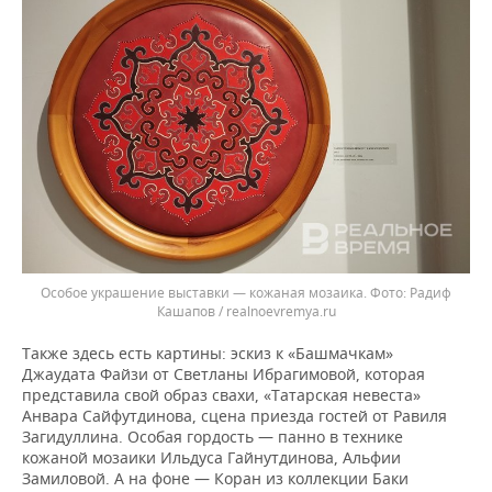
Особое украшение выставки — кожаная мозаика.
Радиф
Кашапов / realnoevremya.ru
Также здесь есть картины: эскиз к «Башмачкам»
Джаудата Файзи от Светланы Ибрагимовой, которая
представила свой образ свахи, «Татарская невеста»
Анвара Сайфутдинова, сцена приезда гостей от Равиля
Загидуллина. Особая гордость — панно в технике
кожаной мозаики Ильдуса Гайнутдинова, Альфии
Замиловой. А на фоне — Коран из коллекции Баки