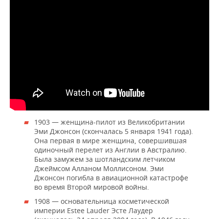
1903 — женщина-пилот из Великобритании
Эми Джонсон (скончалась 5 января 1941 года).
Она первая в мире женщина, совершившая
одиночный перелет из Англии в Австралию.
Была замужем за шотландским летчиком
Джеймсом Алланом Моллисоном. Эми
Джонсон погибла в авиационной катастрофе
во время Второй мировой войны.
1908 — основательница косметической
империи Estee Lauder Эсте Лаудер