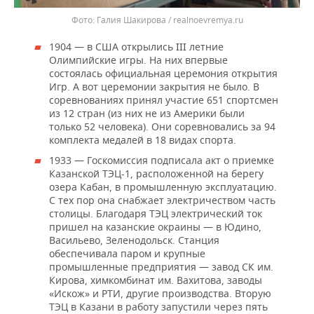
Галия Шакирова / realnoevremya.ru
1904 — в США открылись III летние
Олимпийские игры. На них впервые
состоялась официальная церемония открытия
Игр. А вот церемонии закрытия не было. В
соревнованиях принял участие 651 спортсмен
из 12 стран (из них не из Америки были
только 52 человека). Они соревновались за 94
комплекта медалей в 18 видах спорта.
1933 — Госкомиссия подписала акт о приемке
Казанской ТЭЦ-1, расположенной на берегу
озера Кабан, в промышленную эксплуатацию.
С тех пор она снабжает электричеством часть
столицы. Благодаря ТЭЦ электрический ток
пришел на казанские окраины — в Юдино,
Васильево, Зеленодольск. Станция
обеспечивала паром и крупные
промышленные предприятия — завод СК им.
Кирова, химкомбинат им. Вахитова, заводы
«Искож» и РТИ, другие производства. Вторую
ТЭЦ в Казани в работу запустили через пять