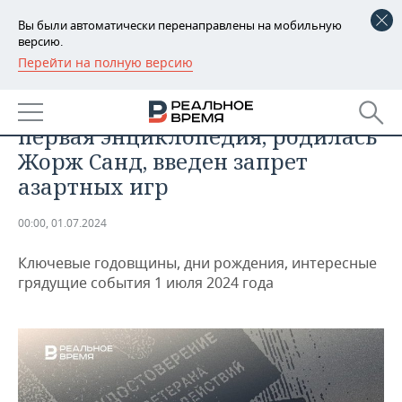
Вы были автоматически перенаправлены на мобильную
версию.
Перейти на полную версию
РЕГИОНЫ
ДАЙДЖЕСТ
День в истории 1 июля: создана
БАШКОРТОСТАН
НОВОСТИ
первая энциклопедия, родилась
ТАТАРСТАН
АНАЛИТИКА
Жорж Санд, введен запрет
азартных игр
УДМУРТИЯ
НОВОСТИ АНАЛИТИКИ
ЭКОНОМИКА
00:00, 01.07.2024
ДЕКЛАРАЦИИ О ДОХОДАХ
НОВОСТИ ЭКОНОМИКИ
ПРОМЫШЛЕННОСТЬ
Ключевые годовщины, дни рождения, интересные
КОРОЛИ ГОСЗАКАЗА ПФО
ФИНАНСЫ
НОВОСТИ
НЕДВИЖИМОСТЬ
грядущие события 1 июля 2024 года
ПРОМЫШЛЕННОСТИ
ВУЗЫ ТАТАРСТАНА
БАНКИ
НОВОСТИ НЕДВИЖИМОСТИ
АВТО
АГРОПРОМ
КОМУ ПРИНАДЛЕЖАТ
БЮДЖЕТ
НОВОСТИ АВТО
БИЗНЕС
ТОРГОВЫЕ ЦЕНТРЫ
МАШИНОСТРОЕНИЕ
ТАТАРСТАНА
ИНВЕСТИЦИИ
НОВОСТИ БИЗНЕСА
ТЕХНОЛОГИИ