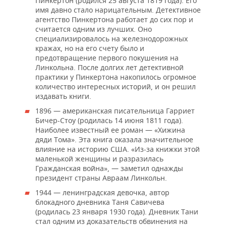
Пинкертон (родился 25 августа 1819 года). Его
имя давно стало нарицательным. Детективное
агентство Пинкертона работает до сих пор и
считается одним из лучших. Оно
специализировалось на железнодорожных
кражах, но на его счету было и
предотвращение первого покушения на
Линкольна. После долгих лет детективной
практики у Пинкертона накопилось огромное
количество интересных историй, и он решил
издавать книги.
1896 — американская писательница Гарриет
Бичер-Стоу (родилась 14 июня 1811 года).
Наиболее известный ее роман — «Хижина
дяди Тома». Эта книга оказала значительное
влияние на историю США. «Из-за книжки этой
маленькой женщины и разразилась
Гражданская война», — заметил однажды
президент страны Авраам Линкольн.
1944 — ленинградская девочка, автор
блокадного дневника Таня Савичева
(родилась 23 января 1930 года). Дневник Тани
стал одним из доказательств обвинения на