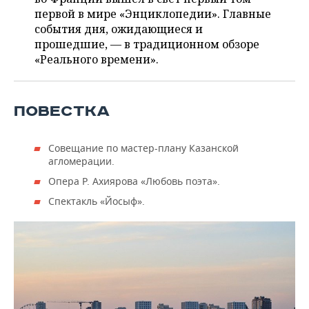
ВОДНЫЕ ВИДЫ СПОРТА
ОБРАЗОВАНИЕ
первой в мире «Энциклопедии». Главные
события дня, ожидающиеся и
ХОККЕЙ С МЯЧОМ
ПРОИСШЕСТВИЯ
прошедшие, — в традиционном обзоре
«Реального времени».
ПОВЕСТКА
Совещание по мастер-плану Казанской
агломерации.
Опера Р. Ахиярова «Любовь поэта».
Спектакль «Йосыф».