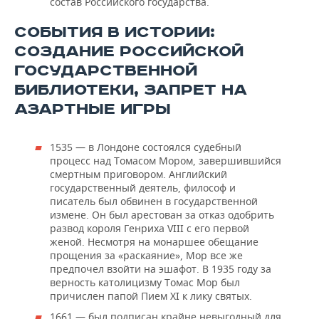
состав Российского государства.
СОБЫТИЯ В ИСТОРИИ:
СОЗДАНИЕ РОССИЙСКОЙ
ГОСУДАРСТВЕННОЙ
БИБЛИОТЕКИ, ЗАПРЕТ НА
АЗАРТНЫЕ ИГРЫ
1535 — в Лондоне состоялся судебный
процесс над Томасом Мором, завершившийся
смертным приговором. Английский
государственный деятель, философ и
писатель был обвинен в государственной
измене. Он был арестован за отказ одобрить
развод короля Генриха VIII с его первой
женой. Несмотря на монаршее обещание
прощения за «раскаяние», Мор все же
предпочел взойти на эшафот. В 1935 году за
верность католицизму Томас Мор был
причислен папой Пием ХI к лику святых.
1661 — был подписан крайне невыгодный для