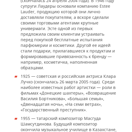
(скончалась 24 апреля 2004 года). В 1946 году
супруги Лаудеры основали компанию Estee
Lauder, продукцию которой они лично
доставляли покупателям, а вскоре сделали
своими торговыми агентами крупные
универмаги. Эсте одной из первых
предложила своим клиентам устраивать
перед покупкой бесплатные испытания
парфюмерии и косметики. Другой ее идеей
стали подарки, прилагавшиеся к продуктам и
формировавшие привязанность к бренду —
например, косметичка, наполненная
образцами.
1925 — советская и российская актриса Клара
Лучко (скончалась 26 марта 2005 года). Среди
наиболее известных работ артистки — роли в
фильмах «Донецкие шахтеры», «Возвращение
Василия Бортникова», «Большая семья»,
«Двенадцатая ночь», «На семи ветрах»,
«Государственный преступник».
1955 — татарский композитор Масгуда
Шамсутдинова. Будущий композитор
окончила музыкальное училище в Казахстане,