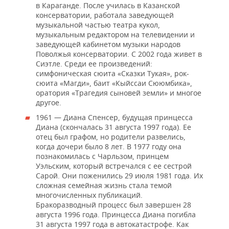
в Караганде. После училась в Казанской
консерватории, работала заведующей
музыкальной частью театра кукол,
музыкальным редактором на телевидении и
заведующей кабинетом музыки народов
Поволжья консерватории. С 2002 года живет в
Сиэтле. Среди ее произведений:
симфоническая сюита «Сказки Тукая», рок-
сюита «Магди», баит «Кыйссаи Сююмбика»,
оратория «Трагедия сыновей земли» и многое
другое.
1961 — Диана Спенсер, будущая принцесса
Диана (скончалась 31 августа 1997 года). Ее
отец был графом, но родители развелись,
когда дочери было 8 лет. В 1977 году она
познакомилась с Чарльзом, принцем
Уэльским, который встречался с ее сестрой
Сарой. Они поженились 29 июля 1981 года. Их
сложная семейная жизнь стала темой
многочисленных публикаций.
Бракоразводный процесс был завершен 28
августа 1996 года. Принцесса Диана погибла
31 августа 1997 года в автокатастрофе. Как