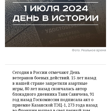
НЕФТЕХИМИЯ
РОЗНИЧНАЯ ТОРГОВЛЯ
НОВОСТИ ТЕХНОЛОГИЙ
МЕРОПРИЯТИЯ
НЕФТЬ
ТРАНСПОРТ
IT
НОВОСТИ МЕРОПРИЯТИЙ
СПОРТ
ОПК
УСЛУГИ
МЕДИА
ВЫЕЗДНАЯ РЕДАКЦИЯ
НОВОСТИ СПОРТА
ОБЩЕСТВО
ЭНЕРГЕТИКА
ТЕЛЕКОММУНИКАЦИИ
БИЗНЕС-БРАНЧИ
ФУТБОЛ
НОВОСТИ ОБЩЕСТВА
ФОТОГАЛЕРЕЯ
Фото: Реальное время
ONLINE-КОНФЕРЕНЦИИ
ХОККЕЙ
ВЛАСТЬ
СЮЖЕТЫ
ОТКРЫТАЯ ЛЕКЦИЯ
БАСКЕТБОЛ
ИНФРАСТРУКТУРА
СПРАВОЧНИК
Сегодня в России отмечают День
ВОЛЕЙБОЛ
ИСТОРИЯ
СПИСОК ПЕРСОН
ветеранов боевых действий. 15 лет назад
ПОЛНАЯ ВЕРСИЯ
в нашей стране запретили азартные
игры, 80 лет назад скончалась автор
КИБЕРСПОРТ
КУЛЬТУРА
СПИСОК КОМПАНИЙ
блокадного дневника Таня Савичева, 91
год назад Госкомиссия подписала акт о
ФИГУРНОЕ КАТАНИЕ
МЕДИЦИНА
приемке Казанской ТЭЦ-1, 273 года назад
во Франции вышел в свет первый том