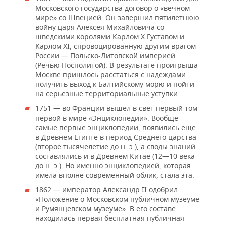
Московского государства договор о «вечном
мире» со Швецией. Он завершил пятилетнюю
войну царя Алексея Михайловича со
шведскими королями Карлом Х Густавом и
Карлом ХI, спровоцированную другим врагом
России — Польско-Литовской империей
(Речью Посполитой). В результате проигрыша
Москве пришлось расстаться с надеждами
получить выход к Балтийскому морю и пойти
на серьезные территориальные уступки.
1751 — во Франции вышел в свет первый том
первой в мире «Энциклопедии». Вообще
самые первые энциклопедии, появились еще
в Древнем Египте в период Среднего царства
(второе тысячелетие до н. э.), а своды знаний
составлялись и в Древнем Китае (12—10 века
до н. э.). Но именно энциклопедией, которая
имела вполне современный облик, стала эта.
1862 — император Александр II одобрил
«Положение о Московском публичном музеуме
и Румянцевском музеуме». В его составе
находилась первая бесплатная публичная