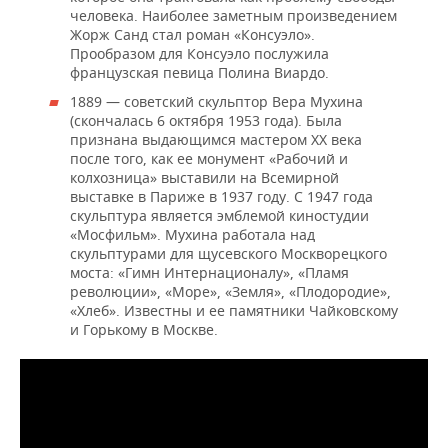
человека. Наиболее заметным произведением
Жорж Санд стал роман «Консуэло».
Прообразом для Консуэло послужила
французская певица Полина Виардо.
1889 — советский скульптор Вера Мухина
(скончалась 6 октября 1953 года). Была
признана выдающимся мастером XX века
после того, как ее монумент «Рабочий и
колхозница» выставили на Всемирной
выставке в Париже в 1937 году. С 1947 года
скульптура является эмблемой киностудии
«Мосфильм». Мухина работала над
скульптурами для щусевского Москворецкого
моста: «Гимн Интернационалу», «Пламя
революции», «Море», «Земля», «Плодородие»,
«Хлеб». Известны и ее памятники Чайковскому
и Горькому в Москве.