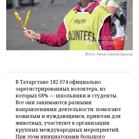
НЕФТЕХИМИЯ
РОЗНИЧНАЯ ТОРГОВЛЯ
НОВОСТИ ТЕХНОЛОГИЙ
МЕРОПРИЯТИЯ
НЕФТЬ
ТРАНСПОРТ
IT
НОВОСТИ МЕРОПРИЯТИЙ
СПОРТ
ОПК
УСЛУГИ
МЕДИА
ВЫЕЗДНАЯ РЕДАКЦИЯ
НОВОСТИ СПОРТА
ОБЩЕСТВО
ЭНЕРГЕТИКА
ТЕЛЕКОММУНИКАЦИИ
БИЗНЕС-БРАНЧИ
ФУТБОЛ
НОВОСТИ ОБЩЕСТВА
ФОТОГАЛЕРЕЯ
Фото: Ринат Назметдинов
ONLINE-КОНФЕРЕНЦИИ
ХОККЕЙ
ВЛАСТЬ
СЮЖЕТЫ
В Татарстане 182 074 официально
ОТКРЫТАЯ ЛЕКЦИЯ
БАСКЕТБОЛ
ИНФРАСТРУКТУРА
СПРАВОЧНИК
зарегистрированных волонтера, из
которых 68% — школьники и студенты.
ВОЛЕЙБОЛ
ИСТОРИЯ
СПИСОК ПЕРСОН
ПОЛНАЯ ВЕРСИЯ
Все они занимаются разными
направлениями деятельности: помогают
КИБЕРСПОРТ
КУЛЬТУРА
СПИСОК КОМПАНИЙ
пожилым и нуждающимся, приютам для
животных, участвуют в организации
ФИГУРНОЕ КАТАНИЕ
МЕДИЦИНА
крупных международных мероприятий.
При этом инициаторами большого