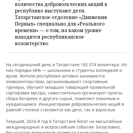
ВОДНЫЕ ВИДЫ СПОРТА
ОБРАЗОВАНИЕ
количества добровольческих акций в
республике выступают дети.
ХОККЕЙ С МЯЧОМ
ПРОИСШЕСТВИЯ
Татарстанское отделение «Движения
Первых» специально для «Реального
времени» — о том, на каком уровне
находится республиканское
волонтерство.
На сегодняшний день в Татарстане 182 074 волонтера. Из
них порядка 68% — школьники и студенты колледжей и
вузов. Жители республики активно занимаются
зооволонтерством, организовывают спортивные
турниры, обучают младших товарищей правильной
сортировке мусора, самостоятельно организуют пункты
сбора батареек и другого сырья, помогают пожилым и
нуждающимся. Инициаторами добровольческих акций в
равной степени становятся как дети, так и взрослые.
Текущий, 2024-й год в Татарстане богат на масштабные
международные и всероссийские события. Безусловно,
без участия волонтеров провести такие крупные