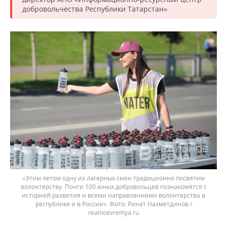
добровольчества Республики Татарстан».
«Этим летом одну из лагерных смен традиционно посвятим
волонтерству. Почти 100 юных добровольцев познакомятся с
историей развития и всеми направлениями волонтерства в
республике и в России».
Ринат Назметдинов /
realnoevremya.ru