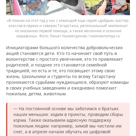
«В планах на этот год у нас с командой еще серия «добрых» мастер-
классов в парках и скверах Татарстана, региональный чемпионат
по оказанию первой помощи, а также весенние и осенние
марафоны».
Ринат Назметдинов / realnoevremya.ru
Инициаторами большого количества добровольческих
акций становятся дети. Кто-то начинает свой путь в
волонтерстве с простого увлечения, кто-то привлекает
родителей, и позднее это становится семейной
традицией, но есть и те, кто посвящает этому свою
жизнь. Школьники и студенты по всему Татарстану
проникаются судьбами нуждающихся, образуют команды
в своих учебных заведениях и ежедневно помогают
пожилым, детям, животным.
— На постоянной основе мы заботимся о братьях
наших меньших: ходим в приюты, проводим сборы
корма. Также оказываем адресную поддержку
пожилым людям: например, зимой мы чистили им
снег, а в апреле начали обучать их цифровой