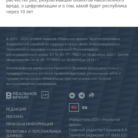
вреда, о цифровизации и о том, какой будет республика
через 10 лет
© 2015 - 2026 Сетевое издание «Реальное время» Зарегистрировано
Федеральной службой по надзору в сфере связи, информационных
технологий и массовых коммуникаций (Роскомнадзор) –
регистрационный номер ЭЛ № ФС 77 - 79627 от 18 декабря 2020 г. (ранее
свидетельство Эл № ФС 77-59331 от 18 сентября 2014 г.)
Использование материалов Реального Времени разрешено только с
предварительного согласия правообладателей, упоминание сайта и
прямая гиперссылка обязательны при частичном или полном
воспроизведении материалов.
18+
RU
EN
РЕДАКЦИЯ
РЕКЛАМА
Учредитель ООО «Реальное
ПРАВОВАЯ ИНФОРМАЦИЯ
время»
Главный редактор Саушина А.А.
ПОЛИТИКА О ПЕРСОНАЛЬНЫХ
Телефон редакции: +7 (843) 222-
ДАННЫХ