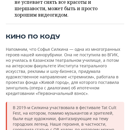
ВОДНЫЕ ВИДЫ СПОРТА
ОБРАЗОВАНИЕ
не успевает снять все красоты и
шершавости, может быть и просто
ХОККЕЙ С МЯЧОМ
ПРОИСШЕСТВИЯ
хорошим видеогидом.
КИНО ПО КОДУ
Напомним, что Софья Силкина — одна из многогранных
героев нашей кинорубрики. Она не поступила во ВГИК,
но училась в Казанском театральном училище, а потом
на актерском факультете Института театрального
искусства, рекламы и шоу-бизнеса, придумала
художественное направление «стремнизм», работала в
проектах фонда «Живой город», для которого поставила
зингшпиль (опера с диалогами) об ипотечном
кредитовании «Первоначальный взнос».
В 2019-м Силкина участвовала в фестивале Tat Cult
Fest, на котором, помимо музыкантов и зрителей,
были еще художники, фантазирующие на тему
городских легенд. Наше героиня, в частности,
соорудила статью с QR-кодом, по которому можно