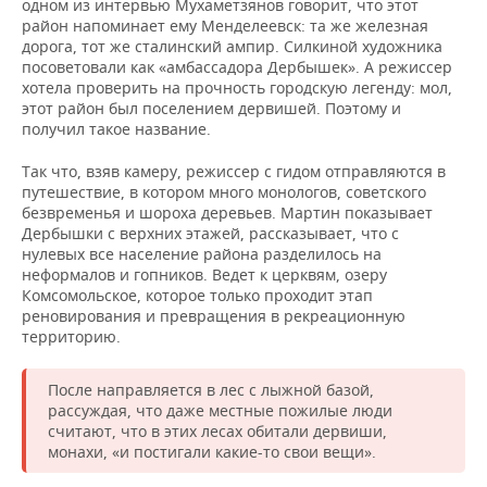
одном из интервью Мухаметзянов говорит, что этот
район напоминает ему Менделеевск: та же железная
дорога, тот же сталинский ампир. Силкиной художника
посоветовали как «амбассадора Дербышек». А режиссер
хотела проверить на прочность городскую легенду: мол,
этот район был поселением дервишей. Поэтому и
получил такое название.
Так что, взяв камеру, режиссер с гидом отправляются в
путешествие, в котором много монологов, советского
безвременья и шороха деревьев. Мартин показывает
Дербышки с верхних этажей, рассказывает, что с
нулевых все население района разделилось на
неформалов и гопников. Ведет к церквям, озеру
Комсомольское, которое только проходит этап
реновирования и превращения в рекреационную
территорию.
После направляется в лес с лыжной базой,
рассуждая, что даже местные пожилые люди
считают, что в этих лесах обитали дервиши,
монахи, «и постигали какие-то свои вещи».