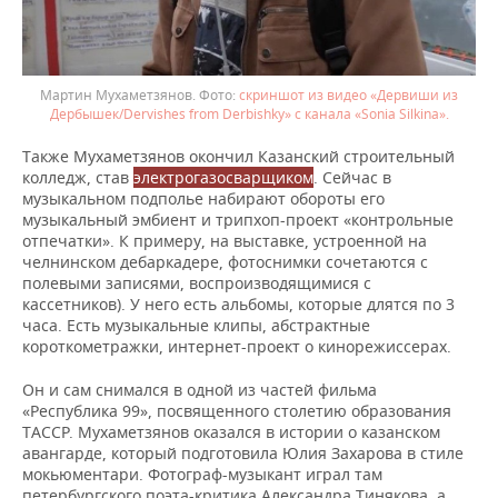
Мартин Мухаметзянов.
скриншот из видео «Дервиши из
Дербышек/Dervishes from Derbishky» с канала «Sonia Silkina».
Также Мухаметзянов окончил Казанский строительный
колледж, став
электрогазосварщиком
. Сейчас в
музыкальном подполье набирают обороты его
музыкальный эмбиент и трипхоп-проект «контрольные
отпечатки». К примеру, на выставке, устроенной на
челнинском дебаркадере, фотоснимки сочетаются с
полевыми записями, воспроизводящимися с
кассетников). У него есть альбомы, которые длятся по 3
часа. Есть музыкальные клипы, абстрактные
короткометражки, интернет-проект о кинорежиссерах.
Он и сам снимался в одной из частей фильма
«Республика 99», посвященного столетию образования
ТАССР. Мухаметзянов оказался в истории о казанском
авангарде, который подготовила Юлия Захарова в стиле
мокьюментари. Фотограф-музыкант играл там
петербургского поэта-критика Александра Тинякова, а