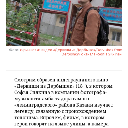
НЕФТЕХИМИЯ
РОЗНИЧНАЯ ТОРГОВЛЯ
НОВОСТИ ТЕХНОЛОГИЙ
МЕРОПРИЯТИЯ
НЕФТЬ
ТРАНСПОРТ
IT
НОВОСТИ МЕРОПРИЯТИЙ
СПОРТ
ОПК
УСЛУГИ
МЕДИА
ВЫЕЗДНАЯ РЕДАКЦИЯ
НОВОСТИ СПОРТА
ОБЩЕСТВО
ЭНЕРГЕТИКА
ТЕЛЕКОММУНИКАЦИИ
БИЗНЕС-БРАНЧИ
ФУТБОЛ
НОВОСТИ ОБЩЕСТВА
ФОТОГАЛЕРЕЯ
Фото:
скриншот из видео «Дервиши из Дербышек/Dervishes from
Derbishky» с канала «Sonia Silkina».
ONLINE-КОНФЕРЕНЦИИ
ХОККЕЙ
ВЛАСТЬ
СЮЖЕТЫ
ОТКРЫТАЯ ЛЕКЦИЯ
БАСКЕТБОЛ
ИНФРАСТРУКТУРА
СПРАВОЧНИК
Смотрим образец андеграундного кино —
«Дервиши из Дербышек» (18+), в котором
ВОЛЕЙБОЛ
ИСТОРИЯ
СПИСОК ПЕРСОН
ПОЛНАЯ ВЕРСИЯ
Софья Силкина в компании фотографа-
музыканта-амбассадора самого
КИБЕРСПОРТ
КУЛЬТУРА
СПИСОК КОМПАНИЙ
«ленинградского» района Казани изучает
легенду, связанную с происхождением
ФИГУРНОЕ КАТАНИЕ
МЕДИЦИНА
топонима. Впрочем, фильм, в котором
герои говорят на языке улицы, а камера