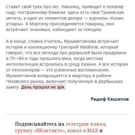
Ставит свой трек про лес. Наконец, приводит к некоему
саду, построенному бомжом: здесь есть своя Тукаевская
мечеть, а один из элементов декора — журналы «Казан
утлары». К Мартину присоединяется товарищ, они
встречают знакомых, наблюдают за поездом.
А в конце, словно Учитель, Мухаметзянова встречает
историк и коллекционер Григорий Ивойлов, который
говорит, что вся легенда про дервишей была придумана
в 70—80-е годы прошлого века, когда местная
интеллигенция встроилась в среду Казани. А все истории
от пенсионеров — это усвоенные воспоминания.
Мухаметзянов возвращается в квартиру в районе
Чеховского рынка, включает полученную в Дербышках
лампу.
День прошел не зря.
Радиф Кашапов
Подписывайтесь на
телеграм-канал
,
группу «ВКонтакте»
,
канал в MAX
и