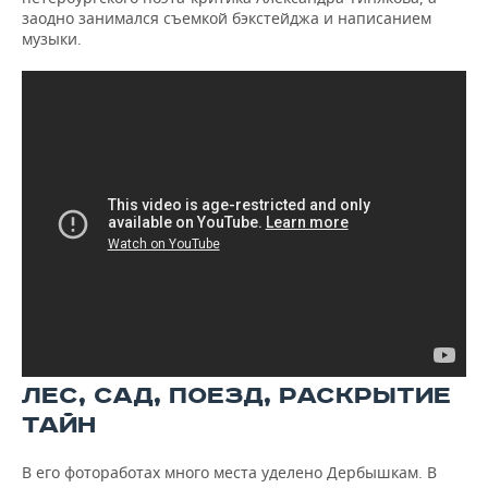
заодно занимался съемкой бэкстейджа и написанием
музыки.
ЛЕС, САД, ПОЕЗД, РАСКРЫТИЕ
ТАЙН
В его фотоработах много места уделено Дербышкам. В