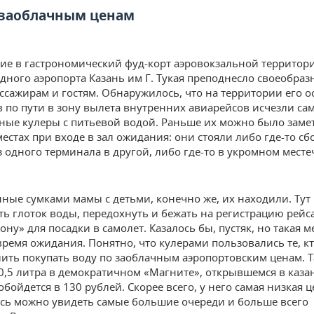
 заоблачным ценам
е в гастрономический фуд-корт аэровокзальной территор
ного аэропорта Казань им Г. Тукая преподнесло своеобра
ссажирам и гостям. Обнаружилось, что на территории его 
 по пути в зону вылета внутренних авиарейсов исчезли са
ые кулеры с питьевой водой. Раньше их можно было заме
естах при входе в зал ожидания: они стояли либо где-то сб
з одного терминала в другой, либо где-то в укромном месте
ные сумками мамы с детьми, конечно же, их находили. Тут
ть глоток воды, передохнуть и бежать на регистрацию рейса,
ону» для посадки в самолет. Казалось бы, пустяк, но такая 
время ожидания. Понятно, что кулерами пользовались те, кт
лить покупать воду по заоблачным аэропортовским ценам. Т
0,5 литра в демократичном «Магните», открывшемся в каза
обойдется в 130 рублей. Скорее всего, у него самая низкая це
сь можно увидеть самые большие очереди и больше всего