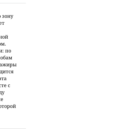
ю зону
ет
,
тной
ом.
и: по
лобам
сажиры
дится
рта
те с
ду
ие
оторой