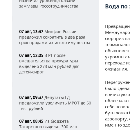
назначил уроженца Казани
Вода по
замглавы Россотрудничества
Превращени
Минфин России
07 авг, 13:37
Международ
предложил сократить в два раза
сюрприз па
срок продажи изъятого имущества
терминалов
обыкновенн
В РТ после
07 авг, 12:05
укромных м
вмешательства прокуратуры
переходе и
выделено 273 млн рублей для
ожидания.
детей-сирот
Перегружен
было сдела
в «чистую з
Депутаты ГД
07 авг, 09:37
облегчала 
предложили увеличить МРОТ до 50
себе позво
тыс. рублей
бутылочка 
аэропорту, 
Из бюджета
07 авг, 08:45
именно зде
Татарстана выделят 300 млн