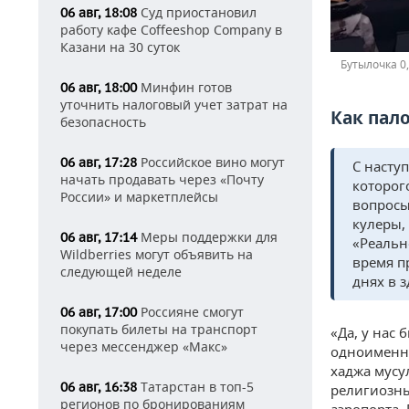
Суд приостановил
06 авг, 18:08
работу кафе Coffeeshop Company в
Казани на 30 суток
Бутылочка 0
Минфин готов
06 авг, 18:00
уточнить налоговый учет затрат на
Как пал
безопасность
Российское вино могут
06 авг, 17:28
С насту
начать продавать через «Почту
которог
России» и маркетплейсы
вопросы
кулеры,
Меры поддержки для
06 авг, 17:14
«Реальн
Wildberries могут объявить на
время п
следующей неделе
днях в 
Россияне смогут
06 авг, 17:00
покупать билеты на транспорт
«Да, у нас
через мессенджер «Макс»
одноименн
хаджа мусу
Татарстан в топ-5
06 авг, 16:38
религиозны
регионов по бронированиям
аэропорта.