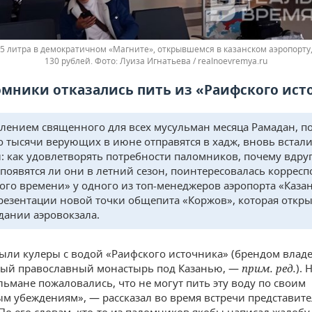
,5 литра в демократичном «Магните», открывшемся в казанском аэропорту,
130 рублей.
Луиза Игнатьева / realnoevremya.ru
омники отказались пить из «Раифского ист
плением священного для всех мусульман месяца Рамадан, п
о тысячи верующих в июне отправятся в хадж, вновь встал
: как удовлетворять потребности паломников, почему вдру
 появятся ли они в летний сезон, поинтересовалась коррес
ого времени» у одного из топ-менеджеров аэропорта «Каза
резентации новой точки общепита «Коржов», которая откры
здании аэровокзала.
 были кулеры с водой «Раифского источника» (брендом влад
ый православный монастырь под Казанью, —
прим. ред.
). 
льмане пожаловались, что не могут пить эту воду по своим
м убеждениям», — рассказал во время встречи представит
 По его словам, кто-то из паломников якобы написал жалобу