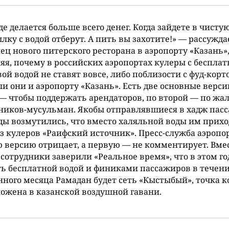
де делается больше всего денег. Когда зайдете в чисту
лку с водой отберут. А пить вы захотите!» — рассужда
ец нового питерского ресторана в аэропорту «Казань»
яя, почему в российских аэропортах кулеры с беспла
ой водой не ставят вовсе, либо поблизости с фуд-корт
и они и аэропорту «Казань». Есть две основные верси
— чтобы поддержать арендаторов, по второй — по жа
ников-мусульман. Якобы отправлявшиеся в хадж пас
ы возмутились, что вместо халяльной воды им прихо
з кулеров «Раифский источник». Пресс-служба аэропо
 версию отрицает, а первую — не комментирует. Вмес
 сотрудники заверили «Реальное время», что в этом го
ь бесплатной водой и финиками пассажиров в течен
ного месяца Рамадан будет сеть «Кыстыбый», точка к
ожена в казанской воздушной гавани.