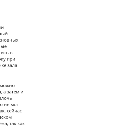
ии
зный
основных
мые
тить в
оку при
чке зала
 можно
 а затем и
мелочь
о не мог
ак, сейчас
нском
на, так как