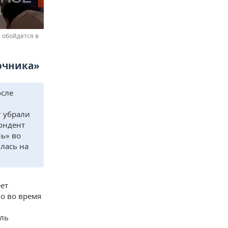
 обойдется в
очника»
осле
и
г убрали
пондент
нь» во
лась на
еет
Но во время
ель