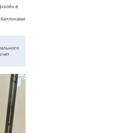
фской» в
с баллонами
еального
счет