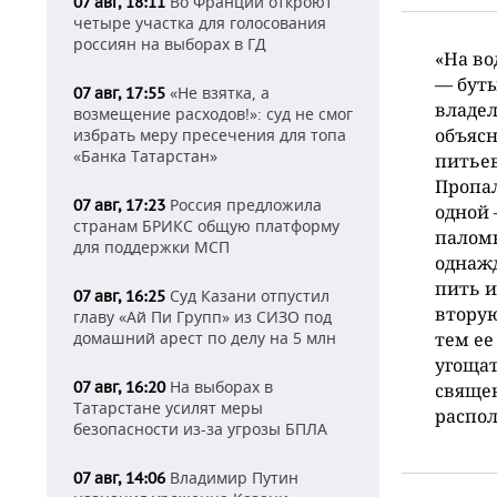
Во Франции откроют
07 авг, 18:11
четыре участка для голосования
россиян на выборах в ГД
«На во
— буты
«Не взятка, а
07 авг, 17:55
владел
возмещение расходов!»: суд не смог
объясн
избрать меру пресечения для топа
«Банка Татарстан»
питьев
Пропал
Россия предложила
07 авг, 17:23
одной 
странам БРИКС общую платформу
палом
для поддержки МСП
однажд
пить и
Суд Казани отпустил
07 авг, 16:25
вторую
главу «Ай Пи Групп» из СИЗО под
домашний арест по делу на 5 млн
тем ее
угощат
На выборах в
07 авг, 16:20
священ
Татарстане усилят меры
распол
безопасности из-за угрозы БПЛА
Владимир Путин
07 авг, 14:06