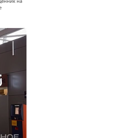
ценник на
е