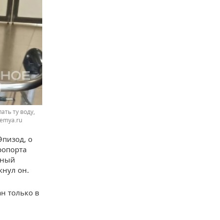
ать ту воду,
remya.ru
Эпизод, о
ропорта
нный
кнул он.
н только в