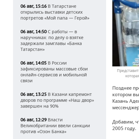
В Татарстане
06 авг, 15:16
открылись выставки детских
портретов «Мой папа — Герой»
С работы — в
06 авг, 14:50
наручниках: по делу о взятке
задержали замглавы «Банка
Татарстан»
В России
06 авг, 14:05
зафиксированы массовые сбои
Представите
онлайн-сервисов и мобильной
котора
связи
Позднее пр
котором вы
В Казани капремонт
06 авг, 13:25
дворов по программе «Наш двор»
Казань Аде
завершен на 90%
мессенджер
Власти
06 авг, 12:29
Добавим, ч
Великобритании ввели санкции
2005 году.
против «Озон Банка»