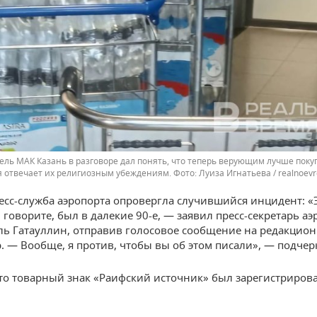
ль МАК Казань в разговоре дал понять, что теперь верующим лучше покуп
я отвечает их религиозным убеждениям.
Луиза Игнатьева / realnoev
есс-служба аэропорта опровергла случившийся инцидент: «
 говорите, был в далекие 90-е, — заявил пресс-секретарь аэ
ль Гатауллин, отправив голосовое сообщение на редакцио
. — Вообще, я против, чтобы вы об этом писали», — подчер
то товарный знак «Раифский источник» был зарегистрирова