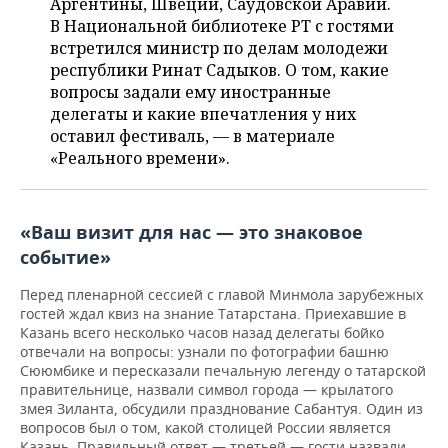
ВОДНЫЕ ВИДЫ СПОРТА
ОБРАЗОВАНИЕ
Аргентины, Швеции, Саудовской Аравии.
В Национальной библиотеке РТ с гостями
встретился министр по делам молодежи
ХОККЕЙ С МЯЧОМ
ПРОИСШЕСТВИЯ
республики Ринат Садыков. О том, какие
вопросы задали ему иностранные
делегаты и какие впечатления у них
оставил фестиваль, — в материале
«Реального времени».
«Ваш визит для нас — это знаковое
событие»
Перед пленарной сессией с главой Минмола зарубежных
гостей ждал квиз на знание Татарстана. Приехавшие в
Казань всего несколько часов назад делегаты бойко
отвечали на вопросы: узнали по фотографии башню
Сююмбике и пересказали печальную легенду о татарской
правительнице, назвали символ города — крылатого
змея Зиланта, обсудили празднование Сабантуя. Один из
вопросов был о том, какой столицей России является
Казань. Правильный ответ — третьей — гости назвали,