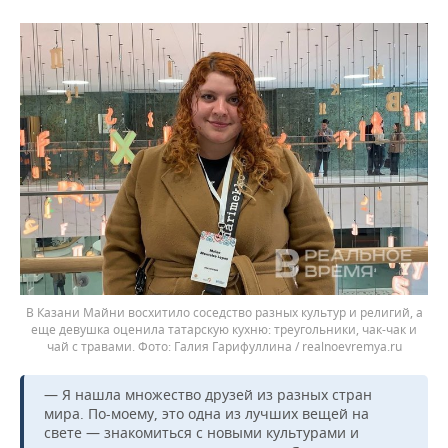
В Казани Майни восхитило соседство разных культур и религий, а
еще девушка оценила татарскую кухню: треугольники, чак-чак и
чай с травами.
Галия Гарифуллина / realnoevremya.ru
— Я нашла множество друзей из разных стран
мира. По-моему, это одна из лучших вещей на
свете — знакомиться с новыми культурами и