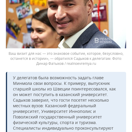
Ваш визит для нас — это знаковое событие, которое, безусловно,
останется в истории», — обратился Садыков к делегатам.
Динар Фатыхов / realnoevremya.ru
У делегатов была возможность задать главе
Минмола свои вопросы. К примеру, выпускник
старшей школы из Швеции поинтересовался, как
он может поступить в казанский университет.
Садыков заверил, что гости посетят несколько
местных вузов: Казанский федеральный
университет, Университет Иннополис и
Поволжский государственный университет
физической культуры, спорта и туризма.
Специалисты индивидуально проконсультируют