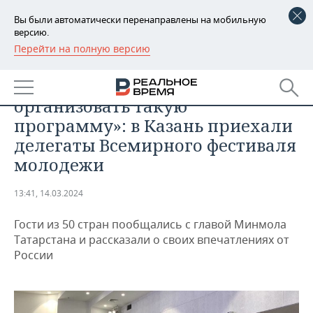
Вы были автоматически перенаправлены на мобильную
версию.
Перейти на полную версию
РЕГИОНЫ
ОБЩЕСТВО
«Только Россия могла
БАШКОРТОСТАН
НОВОСТИ
организовать такую
ТАТАРСТАН
АНАЛИТИКА
программу»: в Казань приехали
делегаты Всемирного фестиваля
УДМУРТИЯ
НОВОСТИ АНАЛИТИКИ
ЭКОНОМИКА
молодежи
ДЕКЛАРАЦИИ О ДОХОДАХ
НОВОСТИ ЭКОНОМИКИ
ПРОМЫШЛЕННОСТЬ
13:41, 14.03.2024
КОРОЛИ ГОСЗАКАЗА ПФО
ФИНАНСЫ
НОВОСТИ
НЕДВИЖИМОСТЬ
ПРОМЫШЛЕННОСТИ
Гости из 50 стран пообщались с главой Минмола
Татарстана и рассказали о своих впечатлениях от
ВУЗЫ ТАТАРСТАНА
БАНКИ
НОВОСТИ НЕДВИЖИМОСТИ
АВТО
АГРОПРОМ
России
КОМУ ПРИНАДЛЕЖАТ
БЮДЖЕТ
НОВОСТИ АВТО
БИЗНЕС
ТОРГОВЫЕ ЦЕНТРЫ
МАШИНОСТРОЕНИЕ
ТАТАРСТАНА
ИНВЕСТИЦИИ
НОВОСТИ БИЗНЕСА
ТЕХНОЛОГИИ