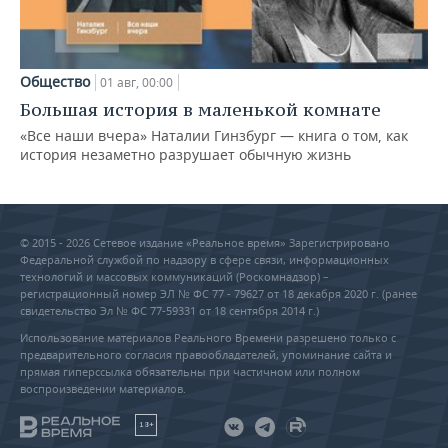
Общество
01 авг, 00:00
Большая история в маленькой комнате
«Все наши вчера» Наталии Гинзбург — книга о том, как
история незаметно разрушает обычную жизнь
© 2015 - 2026 Сетевое издание «Реальное время» Зарегистрировано
Федеральной службой по надзору в сфере связи, информационных
технологий и массовых коммуникаций (Роскомнадзор) –
регистрационный номер ЭЛ № ФС 77 - 79627 от 18 декабря 2020 г. (ранее
свидетельство Эл № ФС 77-59331 от 18 сентября 2014 г.)
Использование материалов Реального Времени разрешено только с
предварительного согласия правообладателей, упоминание сайта и
прямая гиперссылка обязательны при частичном или полном
воспроизведении материалов.
18+