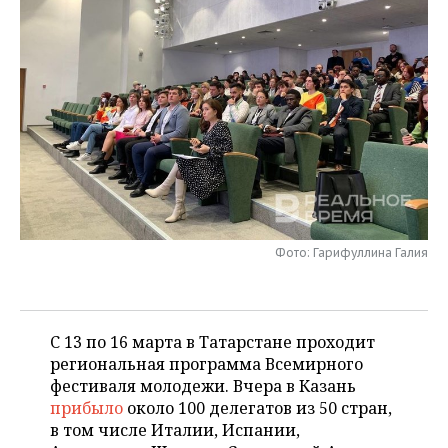
НЕФТЕХИМИЯ
РОЗНИЧНАЯ ТОРГОВЛЯ
НОВОСТИ ТЕХНОЛОГИЙ
МЕРОПРИЯТИЯ
НЕФТЬ
ТРАНСПОРТ
IT
НОВОСТИ МЕРОПРИЯТИЙ
СПОРТ
ОПК
УСЛУГИ
МЕДИА
ВЫЕЗДНАЯ РЕДАКЦИЯ
НОВОСТИ СПОРТА
ОБЩЕСТВО
ЭНЕРГЕТИКА
ТЕЛЕКОММУНИКАЦИИ
БИЗНЕС-БРАНЧИ
ФУТБОЛ
НОВОСТИ ОБЩЕСТВА
ФОТОГАЛЕРЕЯ
ONLINE-КОНФЕРЕНЦИИ
ХОККЕЙ
ВЛАСТЬ
СЮЖЕТЫ
Фото: Гарифуллина Галия
ОТКРЫТАЯ ЛЕКЦИЯ
БАСКЕТБОЛ
ИНФРАСТРУКТУРА
СПРАВОЧНИК
ВОЛЕЙБОЛ
ИСТОРИЯ
СПИСОК ПЕРСОН
ПОЛНАЯ ВЕРСИЯ
С 13 по 16 марта в Татарстане проходит
КИБЕРСПОРТ
КУЛЬТУРА
СПИСОК КОМПАНИЙ
региональная программа Всемирного
фестиваля молодежи. Вчера в Казань
ФИГУРНОЕ КАТАНИЕ
МЕДИЦИНА
прибыло
около 100 делегатов из 50 стран,
в том числе Италии, Испании,