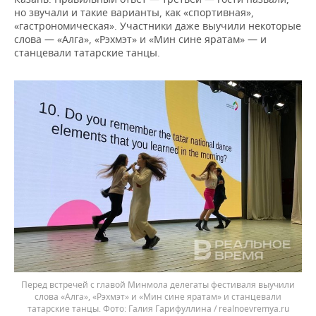
но звучали и такие варианты, как «спортивная»,
«гастрономическая». Участники даже выучили некоторые
слова — «Алга», «Рэхмэт» и «Мин сине яратам» — и
станцевали татарские танцы.
Перед встречей с главой Минмола делегаты фестиваля выучили
слова «Алга», «Рэхмэт» и «Мин сине яратам» и станцевали
татарские танцы.
Галия Гарифуллина / realnoevremya.ru