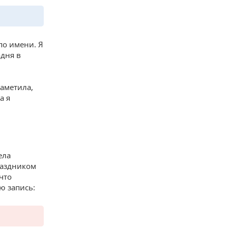
по имени. Я
дня в
Заметила,
а я
ела
раздником
что
ю запись: