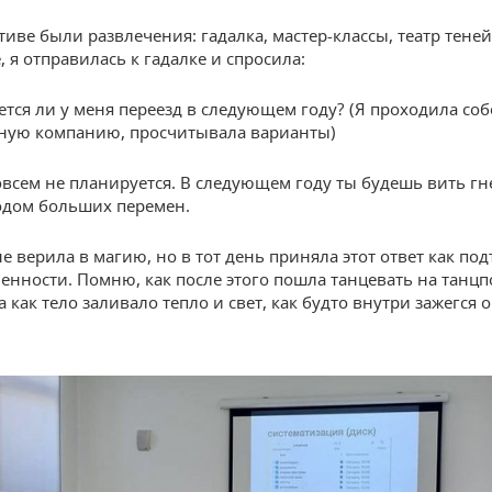
иве были развлечения: гадалка, мастер-классы, театр теней
 я отправилась к гадалке и спросила:
тся ли у меня переезд в следующем году? (Я проходила со
ную компанию, просчитывала варианты)
овсем не планируется. В следующем году ты будешь вить гне
годом больших перемен.
не верила в магию, но в тот день приняла этот ответ как по
енности. Помню, как после этого пошла танцевать на танцп
 как тело заливало тепло и свет, как будто внутри зажегся