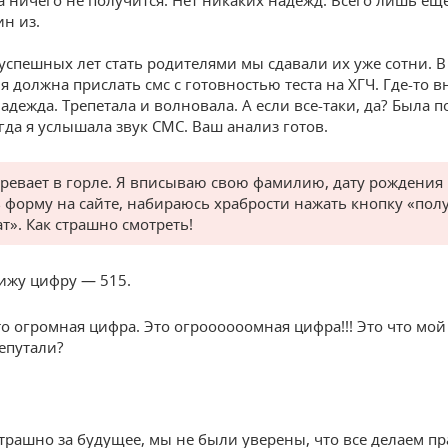
ин из.
зуспешных лет стать родителями мы сдавали их уже сотни. В
я должна прислать смс с готовностью теста на ХГЧ. Где-то в
адежда. Трепетала и волновала. А если все-таки, да? Была 
гда я услышала звук СМС. Ваш анализ готов.
тревает в горле. Я вписываю свою фамилию, дату рождения
в форму на сайте, набираюсь храбрости нажать кнопку «пол
т». Как страшно смотреть!
вижу цифру — 515.
то огромная цифра. Это огроооооомная цифра!!! Это что мой
епутали?
трашно за будущее, мы не были уверены, что все делаем п