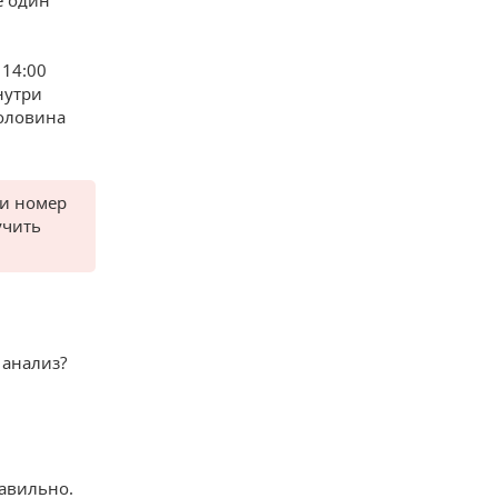
 14:00
нутри
половина
 и номер
учить
 анализ?
равильно.