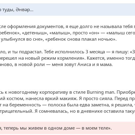
 туды, Әнвәр…
сле оформления документов, я еще долго не называла тебя 
ребенок», «детеныш», «малыш», просто «он» — «малыш сего
 улыбнулся во сне», «ребенок снова плакал ночью».
ло, и ты подрастал. Тебе исполнилось 3 месяца — я пишу: «
перешел на новый режим кормления». Кажется, именно тогд
аново, в новой роли — меня зовут Аниса и я мама.
сь к новогоднему корпоративу в стиле Burning man. Приобр
й костюм, нанесла яркий макияж. Я просто сияла. Перед п
ст на беременность — полоска была едва заметна, я решила, 
отрицательный. Я сомневалась, но в дневнике оставила таку
, теперь мы живем в одном доме — в моем теле».