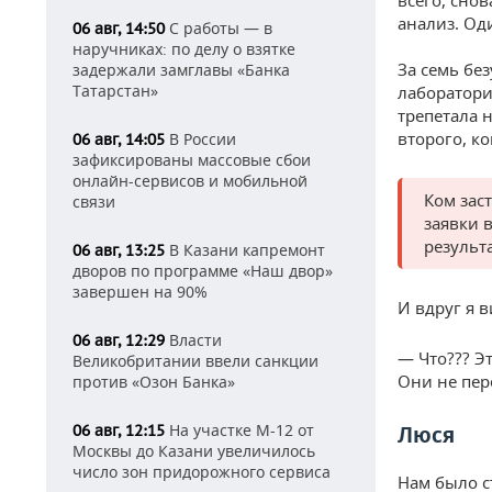
анализ. Од
С работы — в
06 авг, 14:50
наручниках: по делу о взятке
За семь бе
задержали замглавы «Банка
Татарстан»
лаборатори
трепетала н
второго, ко
В России
06 авг, 14:05
зафиксированы массовые сбои
онлайн-сервисов и мобильной
Ком зас
связи
заявки 
результа
В Казани капремонт
06 авг, 13:25
дворов по программе «Наш двор»
завершен на 90%
И вдруг я 
Власти
06 авг, 12:29
— Что??? Э
Великобритании ввели санкции
Они не пер
против «Озон Банка»
На участке М-12 от
Люся
06 авг, 12:15
Москвы до Казани увеличилось
число зон придорожного сервиса
Нам было с