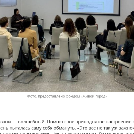
предоставлено фондом «Живой город»
азани — волшебный. Помню свое приподнятое настроение с 
день пыталась саму себя обмануть. «Это все не так уж важно
ва ничего не получится. Нет никаких надежд. Всего лишь ещ