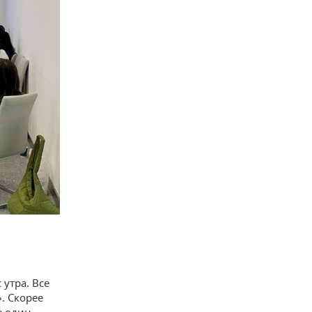
утра. Все
». Скорее
е один