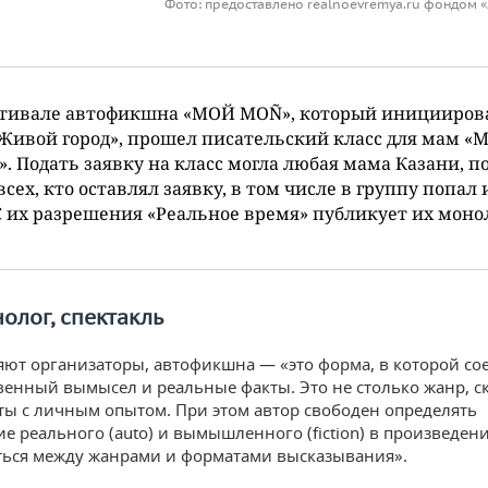
Фото: предоставлено realnoevremya.ru фондом 
стивале автофикшна «МОЙ MOÑ», который иницииров
Живой город», прошел писательский класс для мам «
. Подать заявку на класс могла любая мама Казани, по
всех, кто оставлял заявку, в том числе в группу попал 
С их разрешения «Реальное время» публикует их моно
нолог, спектакль
яют организаторы, автофикшна — «это форма, в которой с
венный вымысел и реальные факты. Это не столько жанр, с
ты с личным опытом. При этом автор свободен определять
е реального (auto) и вымышленного (fiction) в произведен
ься между жанрами и форматами высказывания».