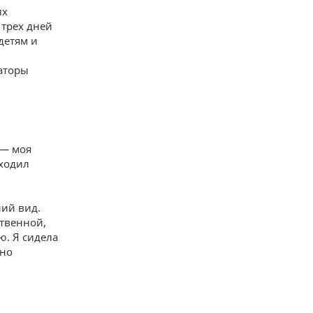
их
 трех дней
детям и
заторы
 — моя
иходил
ний вид.
ственной,
ю. Я сидела
зно