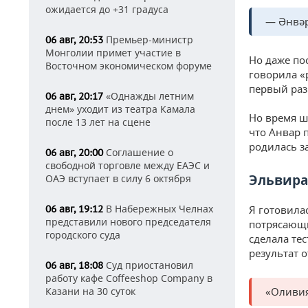
ожидается до +31 градуса
— Әнвәр
Премьер-министр
06 авг, 20:53
Монголии примет участие в
Но даже по
Восточном экономическом форуме
говорила «
первый раз
«Однажды летним
06 авг, 20:17
днем» уходит из театра Камала
Но время ш
после 13 лет на сцене
что Анвар 
родилась з
Соглашение о
06 авг, 20:00
свободной торговле между ЕАЭС и
Эльвира
ОАЭ вступает в силу 6 октября
В Набережных Челнах
06 авг, 19:12
Я готовила
представили нового председателя
потрясающи
городского суда
сделала те
результат 
Суд приостановил
06 авг, 18:08
работу кафе Coffeeshop Company в
Казани на 30 суток
«Оливия