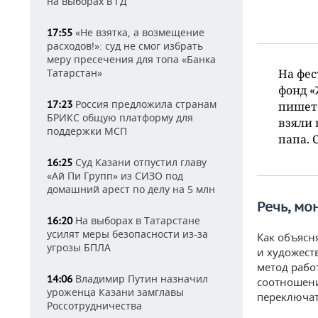
на выборах в ГД
«Не взятка, а возмещение
17:55
расходов!»: суд не смог избрать
меру пресечения для топа «Банка
Татарстан»
На фе
фонд «
Россия предложила странам
17:23
пишет»
БРИКС общую платформу для
взяли 
поддержки МСП
папа. 
Суд Казани отпустил главу
16:25
«Ай Пи Групп» из СИЗО под
домашний арест по делу на 5 млн
Речь, мо
На выборах в Татарстане
16:20
усилят меры безопасности из-за
Как объясн
угрозы БПЛА
и художест
метод рабо
Владимир Путин назначил
14:06
соотношени
уроженца Казани замглавы
переключат
Россотрудничества