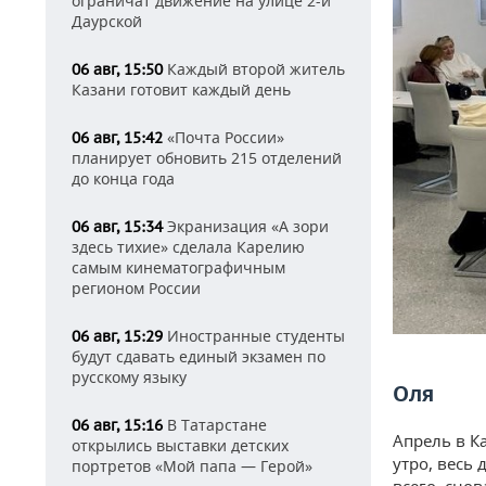
ограничат движение на улице 2-й
Даурской
Каждый второй житель
06 авг, 15:50
Казани готовит каждый день
«Почта России»
06 авг, 15:42
планирует обновить 215 отделений
до конца года
Экранизация «А зори
06 авг, 15:34
здесь тихие» сделала Карелию
самым кинематографичным
регионом России
Иностранные студенты
06 авг, 15:29
будут сдавать единый экзамен по
русскому языку
Оля
В Татарстане
06 авг, 15:16
Апрель в К
открылись выставки детских
утро, весь 
портретов «Мой папа — Герой»
всего, сно