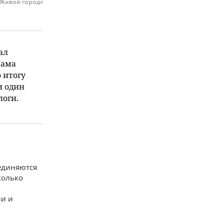
«Живой город»
ал
Мама
 итогу
и один
логи.
оединяются
колько
ии и