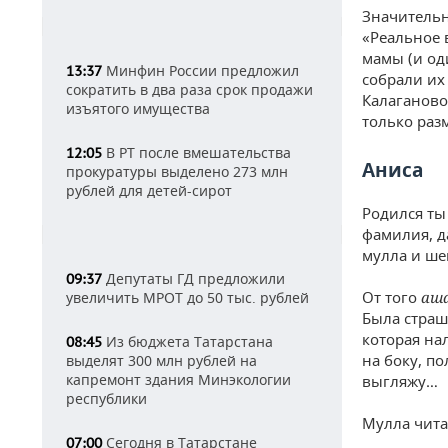
Значительн
«Реальное в
мамы (и од
Минфин России предложил
13:37
собрали их
сократить в два раза срок продажи
Калаганово
изъятого имущества
только раз
В РТ после вмешательства
12:05
Аниса
прокуратуры выделено 273 млн
рублей для детей-сирот
Родился ты
фамилия, д
мулла и ше
Депутаты ГД предложили
09:37
От того
аш
увеличить МРОТ до 50 тыс. рублей
Была страш
которая на
Из бюджета Татарстана
08:45
на боку, по
выделят 300 млн рублей на
капремонт здания Минэкологии
выгляжу…
республики
Мулла чита
Сегодня в Татарстане
07:00