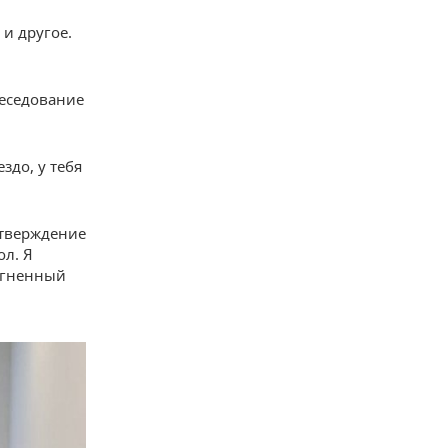
 и другое.
беседование
здо, у тебя
дтверждение
ол. Я
 огненный