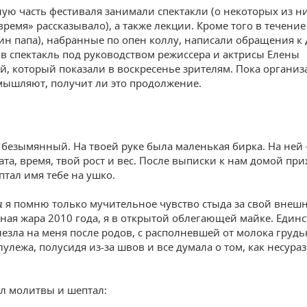
ую часть фестиваля занимали спектакли (о некоторых из н
ремя» рассказывало), а также лекции. Кроме того в течение
ин папа), набранные по опен коллу, написали обращения к 
 в спектакль под руководством режиссера и актрисы Елены
й, который показали в воскресенье зрителям. Пока органи
мышляют, получит ли это продолжение.
 безымянный. На твоей руке была маленькая бирка. На ней
ата, время, твой рост и вес. После выписки к нам домой пр
птал имя тебе на ушко.
а
я помню только мучительное чувство стыда за свой внеш
ная жара 2010 года, я в открытой облегающей майке. Един
лезла на меня после родов, с располневшей от молока грудь
лулежа, полусидя из-за швов и все думала о том, как несура
л молитвы и шептал: