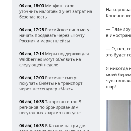
Минфин готов
06 авг, 18:00
На корпорат
уточнить налоговый учет затрат на
Конечно же,
безопасность
— Планируе
Российское вино могут
06 авг, 17:28
в иностран
начать продавать через «Почту
России» и маркетплейсы
— О, нет, с
Меры поддержки для
06 авг, 17:14
это будет 
Wildberries могут объявить на
следующей неделе
Я никогда 
моей берем
Россияне смогут
06 авг, 17:00
чувствовала
покупать билеты на транспорт
шар!
через мессенджер «Макс»
Татарстан в топ-5
06 авг, 16:38
регионов по бронированиям
посуточных квартир в августе
В Казани на три дня
06 авг, 16:35