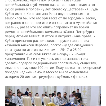
спорткомплекс «Динамо». А смысл? Казанский
волейбольный клуб, меняя названия, выигрывает этот
Кубок ровно в половину лет своего существования. Будь
Кубок имени Константина Ревы одушевленным, то
взмолился бы, что его зря таскают по городам и весям,
все равно в конечном итоге он хранится в музее «Зенит-
Казань», разве что его опять потревожат во время
ремонта волейбольного комплекса «Санкт-Петербург»
перед Играми БРИКС. В итоге и интрига была права, и
Кубок привычно расположился в руках наставника
казанцев Алексея Вербова, поскольку два следующих
сета, судя по итоговым счетам — 25:17 и 25:20,
представляли из себя тяжелый нокдаун и нокаут
динамовцев. Так и не удалось им под занавес года
сделать подарок федеральному спортивному обществу,
отмечающему свое 100-летие. Получается, что очередной
победой над «Динамо» в Москве мы закольцевали
историю 20-летних триумфов в кубковых финалах.