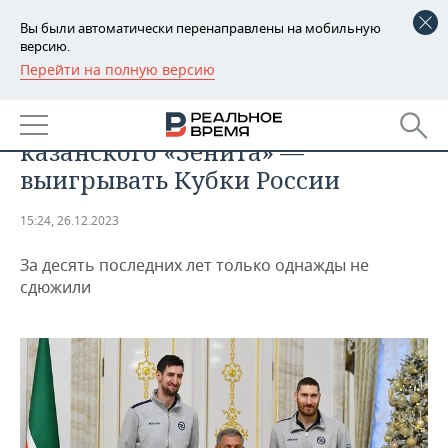
Вы были автоматически перенаправлены на мобильную
версию.
Перейти на полную версию
РЕГИОНЫ
СПОРТ
Новогодняя традиция
БАШКОРТОСТАН
НОВОСТИ
казанского «Зенита» —
ТАТАРСТАН
АНАЛИТИКА
выигрывать Кубки России
УДМУРТИЯ
НОВОСТИ АНАЛИТИКИ
ЭКОНОМИКА
15:24, 26.12.2023
ДЕКЛАРАЦИИ О ДОХОДАХ
НОВОСТИ ЭКОНОМИКИ
ПРОМЫШЛЕННОСТЬ
За десять последних лет только однажды не
сдюжили
КОРОЛИ ГОСЗАКАЗА ПФО
ФИНАНСЫ
НОВОСТИ
НЕДВИЖИМОСТЬ
ПРОМЫШЛЕННОСТИ
ВУЗЫ ТАТАРСТАНА
БАНКИ
НОВОСТИ НЕДВИЖИМОСТИ
АВТО
АГРОПРОМ
КОМУ ПРИНАДЛЕЖАТ
БЮДЖЕТ
НОВОСТИ АВТО
БИЗНЕС
ТОРГОВЫЕ ЦЕНТРЫ
МАШИНОСТРОЕНИЕ
ТАТАРСТАНА
ИНВЕСТИЦИИ
НОВОСТИ БИЗНЕСА
ТЕХНОЛОГИИ