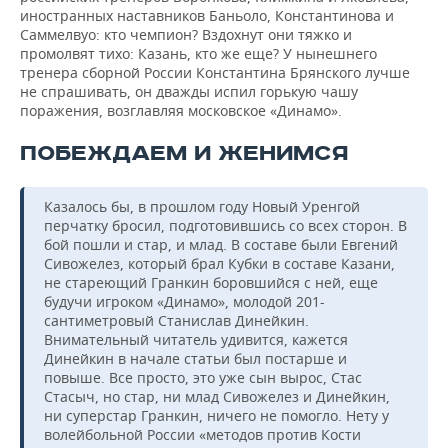
иностранных наставников Баньоло, Константинова и
Саммелвуо: кто чемпион? Вздохнут они тяжко и
промолвят тихо: Казань, кто же еще? У нынешнего
тренера сборной России Константина Брянского лучше
не спрашивать, он дважды испил горькую чашу
поражения, возглавляя московское «Динамо».
ПОБЕЖДАЕМ И ЖЕНИМСЯ
Казалось бы, в прошлом году Новый Уренгой
перчатку бросил, подготовившись со всех сторон. В
бой пошли и стар, и млад. В составе были Евгений
Сивожелез, который брал Кубки в составе Казани,
не стареющий Гранкин боровшийся с ней, еще
будучи игроком «Динамо», молодой 201-
сантиметровый Станислав Динейкин.
Внимательный читатель удивится, кажется
Динейкин в начале статьи был постарше и
повыше. Все просто, это уже сын вырос, Стас
Стасыч, но стар, ни млад Сивожелез и Динейкин,
ни суперстар Гранкин, ничего не помогло. Нету у
волейбольной России «методов против Кости