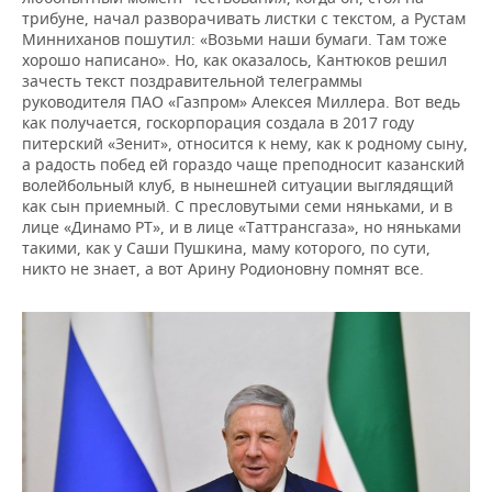
трибуне, начал разворачивать листки с текстом, а Рустам
Минниханов пошутил: «Возьми наши бумаги. Там тоже
хорошо написано». Но, как оказалось, Кантюков решил
зачесть текст поздравительной телеграммы
руководителя ПАО «Газпром» Алексея Миллера. Вот ведь
как получается, госкорпорация создала в 2017 году
питерский «Зенит», относится к нему, как к родному сыну,
а радость побед ей гораздо чаще преподносит казанский
волейбольный клуб, в нынешней ситуации выглядящий
как сын приемный. С пресловутыми семи няньками, и в
лице «Динамо РТ», и в лице «Таттрансгаза», но няньками
такими, как у Саши Пушкина, маму которого, по сути,
никто не знает, а вот Арину Родионовну помнят все.