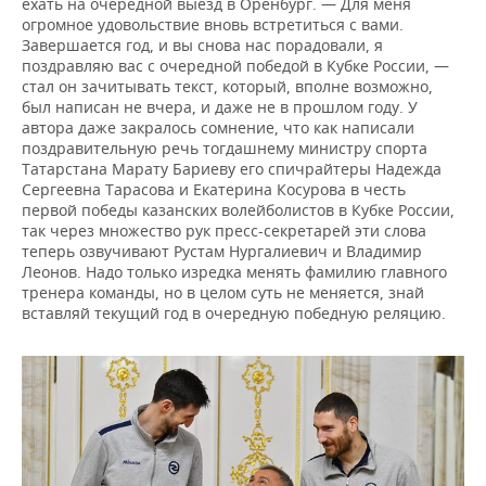
ехать на очередной выезд в Оренбург. — Для меня
огромное удовольствие вновь встретиться с вами.
Завершается год, и вы снова нас порадовали, я
поздравляю вас с очередной победой в Кубке России, —
стал он зачитывать текст, который, вполне возможно,
был написан не вчера, и даже не в прошлом году. У
автора даже закралось сомнение, что как написали
поздравительную речь тогдашнему министру спорта
Татарстана Марату Бариеву его спичрайтеры Надежда
Сергеевна Тарасова и Екатерина Косурова в честь
первой победы казанских волейболистов в Кубке России,
так через множество рук пресс-секретарей эти слова
теперь озвучивают Рустам Нургалиевич и Владимир
Леонов. Надо только изредка менять фамилию главного
тренера команды, но в целом суть не меняется, знай
вставляй текущий год в очередную победную реляцию.