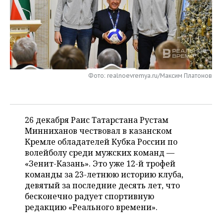
НЕФТЕХИМИЯ
РОЗНИЧНАЯ ТОРГОВЛЯ
НОВОСТИ ТЕХНОЛОГИЙ
МЕРОПРИЯТИЯ
НЕФТЬ
ТРАНСПОРТ
IT
НОВОСТИ МЕРОПРИЯТИЙ
СПОРТ
ОПК
УСЛУГИ
МЕДИА
ВЫЕЗДНАЯ РЕДАКЦИЯ
НОВОСТИ СПОРТА
ОБЩЕСТВО
ЭНЕРГЕТИКА
Фото: realnoevremya.ru/Максим Платонов
ТЕЛЕКОММУНИКАЦИИ
БИЗНЕС-БРАНЧИ
ФУТБОЛ
НОВОСТИ ОБЩЕСТВА
ФОТОГАЛЕРЕЯ
ONLINE-КОНФЕРЕНЦИИ
ХОККЕЙ
ВЛАСТЬ
СЮЖЕТЫ
26 декабря Раис Татарстана Рустам
Минниханов чествовал в казанском
ОТКРЫТАЯ ЛЕКЦИЯ
БАСКЕТБОЛ
ИНФРАСТРУКТУРА
СПРАВОЧНИК
Кремле обладателей Кубка России по
волейболу среди мужских команд —
ВОЛЕЙБОЛ
ИСТОРИЯ
СПИСОК ПЕРСОН
ПОЛНАЯ ВЕРСИЯ
«Зенит-Казань». Это уже 12-й трофей
команды за 23-летнюю историю клуба,
КИБЕРСПОРТ
КУЛЬТУРА
СПИСОК КОМПАНИЙ
девятый за последние десять лет, что
бесконечно радует спортивную
ФИГУРНОЕ КАТАНИЕ
МЕДИЦИНА
редакцию «Реального времени».