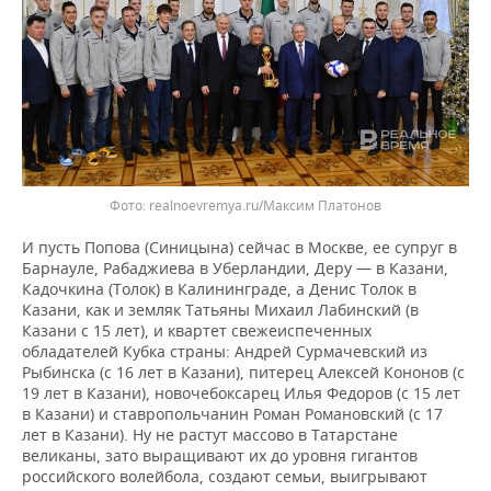
realnoevremya.ru/Максим Платонов
И пусть Попова (Синицына) сейчас в Москве, ее супруг в
Барнауле, Рабаджиева в Уберландии, Деру — в Казани,
Кадочкина (Толок) в Калининграде, а Денис Толок в
Казани, как и земляк Татьяны Михаил Лабинский (в
Казани с 15 лет), и квартет свежеиспеченных
обладателей Кубка страны: Андрей Сурмачевский из
Рыбинска (с 16 лет в Казани), питерец Алексей Кононов (с
19 лет в Казани), новочебоксарец Илья Федоров (с 15 лет
в Казани) и ставропольчанин Роман Романовский (с 17
лет в Казани). Ну не растут массово в Татарстане
великаны, зато выращивают их до уровня гигантов
российского волейбола, создают семьи, выигрывают