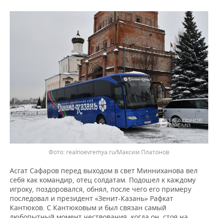
realnoevremya.ru/Максим Платонов
Асгат Сафаров перед выходом в свет Минниханова вел
себя как командир, отец солдатам. Подошел к каждому
игроку, поздоровался, обнял, после чего его примеру
последовал и президент «Зенит-Казань» Рафкат
Кантюков. С Кантюковым и был связан самый
любопытный момент чествования, когда он, стоя на