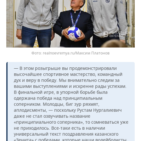
realnoevremya.ru/Максим Платонов
— В этом розыгрыше вы продемонстрировали
высочайшее спортивное мастерство, командный
дух и веру в победу. Мы внимательно следим за
вашими выступлениями и искренне рады успехам.
В финальной игре, в упорной борьбе была
одержана победа над принципиальным
соперником. Молодцы, биг зур ряхмят,
аплодисменты, — поскольку Рустам Нургалиевич
даже не стал озвучивать название
«принципиального соперника», то сомневаться уже
не приходилось. Все-таки есть в наличии
универсальный текст поздравления казанского
«Зенита» с победами, которые наши волейболисты