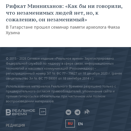
Рифкат Минниханов: «Как бы ни говорили,
что незаменимых людей нет, но, к
сожалению, он незаменимый»
В Татарстане прошел семинар памяти археолога Фаяза
Хузина
© 2015 - 2026 Сетевое издание «Реальное время» Зарегистрировано
Федеральной службой по надзору в сфере связи, информационных
технологий и массовых коммуникаций (Роскомнадзор) –
регистрационный номер ЭЛ № ФС 77 - 79627 от 18 декабря 2020 г. (ранее
свидетельство Эл № ФС 77-59331 от 18 сентября 2014 г.)
Использование материалов Реального Времени разрешено только с
предварительного согласия правообладателей, упоминание сайта и
прямая гиперссылка обязательны при частичном или полном
воспроизведении материалов.
18+
RU
EN
РЕДАКЦИЯ