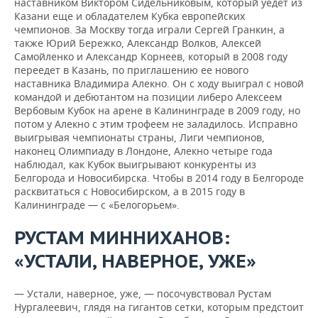
наставником Виктором Сидельниковым, который уедет из
Казани еще и обладателем Кубка европейских
чемпионов. За Москву тогда играли Сергей Гранкин, а
также Юрий Бережко, Александр Волков, Алексей
Самойленко и Александр Корнеев, который в 2008 году
переедет в Казань, по приглашению ее нового
наставника Владимира Алекно. Он с ходу выиграл с новой
командой и дебютантом на позиции либеро Алексеем
Вербовым Кубок на арене в Калининграде в 2009 году, но
потом у Алекно с этим трофеем не заладилось. Исправно
выигрывая чемпионаты страны, Лиги чемпионов,
наконец Олимпиаду в Лондоне, Алекно четыре года
наблюдал, как Кубок выигрывают конкуренты из
Белгорода и Новосибирска. Чтобы в 2014 году в Белгороде
расквитаться с Новосибирском, а в 2015 году в
Калининграде — с «Белогорьем».
РУСТАМ МИННИХАНОВ:
«УСТАЛИ, НАВЕРНОЕ, УЖЕ»
— Устали, наверное, уже, — посочувствовал Рустам
Нургалеевич, глядя на гигантов сетки, которым предстоит