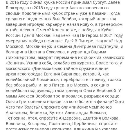
В 2016 году финал Кубка России принимал Сургут, далее
Белгород, а в 2018 году тренер Алекно завоевал со
своими подопечными Кубок страны уже в Казани. Тогда
среди его подопечных был Вербов, который через год
завершил игровую карьеру и начал новую, в тренерском
штабе Алекно. С чего? Конечно же, с победы в Кубке
России. Где? В Москве. Над кем? Над Питером. В 2021 году
очередная победа в финале. Где? В Питере. Над кем? Над
Москвой. Москвичи уж и Семена Дмитриева подтянули, и
болгарина Цветана Соколова, и украинца Вадима
Лихошерстова, аккурат переманив их обоих из казанского
«Зенита». Усилив себя, ослабив конкурента. Более того, у
московского «Динамо» было тайное оружие в лице
архангелогородца Евгения Баранова, который, как
волейбольный Ломоносов, перебрался в столицу, только
без обоза рыбы и не в Питер, а в Москву, в секцию
волейбола под руководством тренера Ольги Вербовой. У
мамы Алексея Вербова тренировался, разрывая сердце
Ольги Григорьевны надвое: за кого болеть в финале? Хотя
чего там болеть? Спросите олимпийских чемпионов
Апаликова, Бережко, Бутько, Александра Волкова,
Тетюхина, Хтея, спросите Андерсона, Дмитрия Волкова,
Вольвича, Косарева, Полетаева, Щербинина, спросите
российских тренеров Воронкова, Климкина и Яковлева,