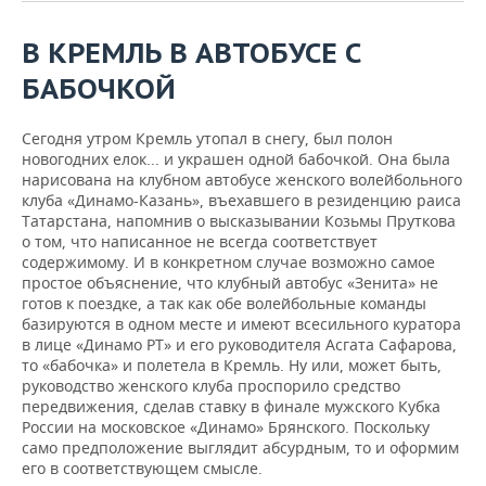
ВОДНЫЕ ВИДЫ СПОРТА
ОБРАЗОВАНИЕ
В КРЕМЛЬ В АВТОБУСЕ С
ХОККЕЙ С МЯЧОМ
ПРОИСШЕСТВИЯ
БАБОЧКОЙ
Сегодня утром Кремль утопал в снегу, был полон
новогодних елок... и украшен одной бабочкой. Она была
нарисована на клубном автобусе женского волейбольного
клуба «Динамо-Казань», въехавшего в резиденцию раиса
Татарстана, напомнив о высказывании Козьмы Пруткова
о том, что написанное не всегда соответствует
содержимому. И в конкретном случае возможно самое
простое объяснение, что клубный автобус «Зенита» не
готов к поездке, а так как обе волейбольные команды
базируются в одном месте и имеют всесильного куратора
в лице «Динамо РТ» и его руководителя Асгата Сафарова,
то «бабочка» и полетела в Кремль. Ну или, может быть,
руководство женского клуба проспорило средство
передвижения, сделав ставку в финале мужского Кубка
России на московское «Динамо» Брянского. Поскольку
само предположение выглядит абсурдным, то и оформим
его в соответствующем смысле.