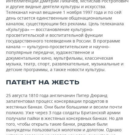
интеллигенции Дмитрий Лихачев, Мстислав Ростропович
и другие видные деятели культуры и искусства.
Телеканал начал вещание 1 ноября 1997 года и по сей
день остается единственным общенациональным
каналом, существующим без рекламы. Цель телеканала
«Культура» — восстановление культурно-
просветительской и воспитательной функции
государственного телевидения в России. В программе
канала — культурно-просветительские и научно-
популярные передачи, художественное и
документальное кино, мультфильмы, классическая
музыка, театр, спорт, развлекательные, музыкальные и
детские программы, а также новости культуры.
ПАТЕНТ НА ЖЕСТЬ
25 августа 1810 года англичанин Питер Дюранд
запатентовал процесс консервации продуктов в
жестяных банках. Они были большими и весили почти
полкило. Уже через 3 года солдаты Британской армии
получали пайки в жестяных консервных банках. Но для
того, чтобы открыть такие банки, рядовые были
вынуждены пользоваться молотком и долотом. Однако