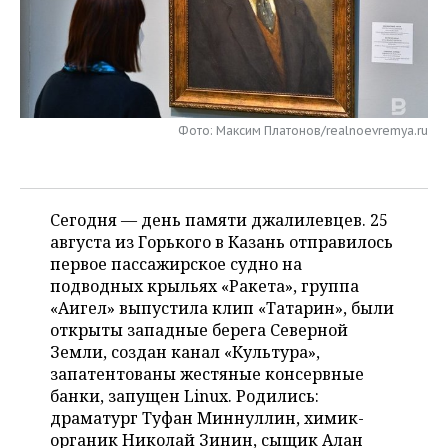
НЕФТЕХИМИЯ
РОЗНИЧНАЯ ТОРГОВЛЯ
НОВОСТИ ТЕХНОЛОГИЙ
МЕРОПРИЯТИЯ
НЕФТЬ
ТРАНСПОРТ
IT
НОВОСТИ МЕРОПРИЯТИЙ
СПОРТ
ОПК
УСЛУГИ
МЕДИА
ВЫЕЗДНАЯ РЕДАКЦИЯ
НОВОСТИ СПОРТА
ОБЩЕСТВО
Фото: Максим Платонов/realnoevremya.ru
ЭНЕРГЕТИКА
ТЕЛЕКОММУНИКАЦИИ
БИЗНЕС-БРАНЧИ
ФУТБОЛ
НОВОСТИ ОБЩЕСТВА
ФОТОГАЛЕРЕЯ
Сегодня — день памяти джалилевцев. 25
ONLINE-КОНФЕРЕНЦИИ
ХОККЕЙ
ВЛАСТЬ
СЮЖЕТЫ
августа из Горького в Казань отправилось
первое пассажирское судно на
ОТКРЫТАЯ ЛЕКЦИЯ
БАСКЕТБОЛ
ИНФРАСТРУКТУРА
СПРАВОЧНИК
подводных крыльях «Ракета», группа
«Аигел» выпустила клип «Татарин», были
ВОЛЕЙБОЛ
ИСТОРИЯ
СПИСОК ПЕРСОН
ПОЛНАЯ ВЕРСИЯ
открыты западные берега Северной
Земли, создан канал «Культура»,
КИБЕРСПОРТ
КУЛЬТУРА
СПИСОК КОМПАНИЙ
запатентованы жестяные консервные
банки, запущен Linux. Родились:
ФИГУРНОЕ КАТАНИЕ
МЕДИЦИНА
драматург Туфан Миннуллин, химик-
органик Николай Зинин, сыщик Алан