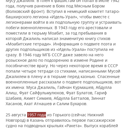
Мусу Джалиля. В плен к фашистам он попал в июле 1942
года, получив ранение в боях под Мясным Бором
(Волховский фронт). Вступил в немецкий комитет татаро-
башкирского легиона «Идель-Урал», чтобы вместе с
легионерами войти в их подпольную группу и устраивать
побеги военнопленных. В 1943 году его арестовали и
поместили в тюрьму Моабит, за год пребывания в
которой Джалиль написал знаменитую книгу стихов
«Моабитские тетради». Информация о подвиге поэта и
других подпольщиков из «Идель-Урала» поступила не
сразу. В 1946 году МГБ СССР даже завело на него
розыскное дело по подозрению в измене Родине и
пособничестве врагу. Но через некоторое время в СССР
попали четыре тетради со стихами, написанными Мусой
Джалилем в плену и в тюрьме перед казнью. Спасенные
военнопленные рассказали о подвиге подпольщиков, вот
их имена: Муса Джалиль, Гайнан Курмашев, Абдулла
Алиш, Фуат Сайфульмулюков, Фуат Булатов, Гариф
Шабаев, Ахмет Симаев, Абдулла Батталов, Зиннат
Хасанов, Ахат Атнашев и Салим Бухаров.
25 августа
1957 года
из Горького (сейчас Нижний
Новгород) в Казань отправилось первое пассажирское
судно на подводных крыльях «Ракета». Выпуск кораблей