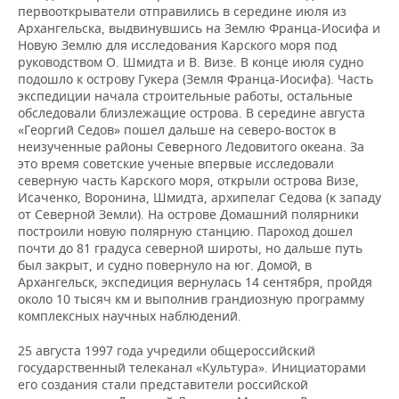
первооткрыватели отправились в середине июля из
Архангельска, выдвинувшись на Землю Франца-Иосифа и
Новую Землю для исследования Карского моря под
руководством О. Шмидта и В. Визе. В конце июля судно
подошло к острову Гукера (Земля Франца-Иосифа). Часть
экспедиции начала строительные работы, остальные
обследовали близлежащие острова. В середине августа
«Георгий Седов» пошел дальше на северо-восток в
неизученные районы Северного Ледовитого океана. За
это время советские ученые впервые исследовали
северную часть Карского моря, открыли острова Визе,
Исаченко, Воронина, Шмидта, архипелаг Седова (к западу
от Северной Земли). На острове Домашний полярники
построили новую полярную станцию. Пароход дошел
почти до 81 градуса северной широты, но дальше путь
был закрыт, и судно повернуло на юг. Домой, в
Архангельск, экспедиция вернулась 14 сентября, пройдя
около 10 тысяч км и выполнив грандиозную программу
комплексных научных наблюдений.
25 августа 1997 года учредили общероссийский
государственный телеканал «Культура». Инициаторами
его создания стали представители российской