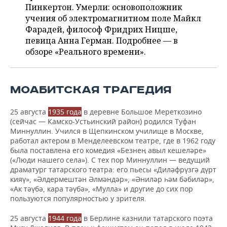
ВОДНЫЕ ВИДЫ СПОРТА
ОБРАЗОВАНИЕ
Пинкертон. Умерли: основоположник
учения об электромагнитном поле Майкл
ХОККЕЙ С МЯЧОМ
ПРОИСШЕСТВИЯ
Фарадей, философ Фридрих Ницше,
певица Анна Герман. Подробнее — в
обзоре «Реального времени».
МОАБИТСКАЯ ТРАГЕДИЯ
25 августа
1935 года
в деревне Большое Мереткозино
(сейчас — Камско-Устьинский район) родился Туфан
Миннуллин. Учился в Щепкинском училище в Москве,
работал актером в Менделеевском театре, где в 1962 году
была поставлена его комедия «Безнең авыл кешеләре»
(«Люди нашего села»). С тех пор Миннуллин — ведущий
драматург татарского театра: его пьесы «Диләфрүзгә дүрт
кияү», «Әлдермештән Әлмәндәр», «Әниләр һәм бәбиләр»,
«Ак тәүбә, кара тәүбә», «Мулла» и другие до сих пор
пользуются популярностью у зрителя.
25 августа
1944 года
в Берлине казнили татарского поэта