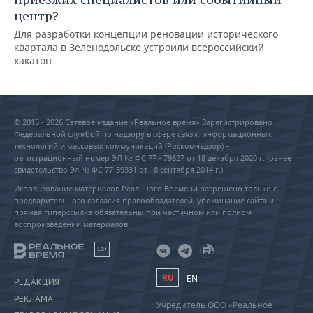
центр?
Для разработки концепции реновации исторического
квартала в Зеленодольске устроили всероссийский
хакатон
© 2015 - 2026 Сетевое издание «Реальное время» Зарегистрировано
Федеральной службой по надзору в сфере связи, информационных
технологий и массовых коммуникаций (Роскомнадзор) –
регистрационный номер ЭЛ № ФС 77 - 79627 от 18 декабря 2020 г. (ранее
свидетельство Эл № ФС 77-59331 от 18 сентября 2014 г.)
Использование материалов Реального Времени разрешено только с
предварительного согласия правообладателей, упоминание сайта и
прямая гиперссылка обязательны при частичном или полном
воспроизведении материалов.
18+
RU
EN
РЕДАКЦИЯ
РЕКЛАМА
Учредитель ООО «Реальное