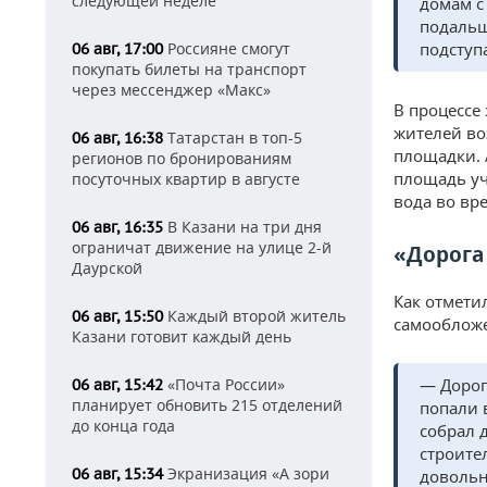
следующей неделе
домам с
подальш
Россияне смогут
подступ
06 авг, 17:00
покупать билеты на транспорт
через мессенджер «Макс»
В процессе
жителей во
Татарстан в топ-5
06 авг, 16:38
площадки. 
регионов по бронированиям
площадь уч
посуточных квартир в августе
вода во вр
В Казани на три дня
06 авг, 16:35
ограничат движение на улице 2-й
«Дорога
Даурской
Как отмети
Каждый второй житель
06 авг, 15:50
самообложе
Казани готовит каждый день
«Почта России»
— Дорог
06 авг, 15:42
планирует обновить 215 отделений
попали 
до конца года
собрал 
строите
Экранизация «А зори
06 авг, 15:34
довольн