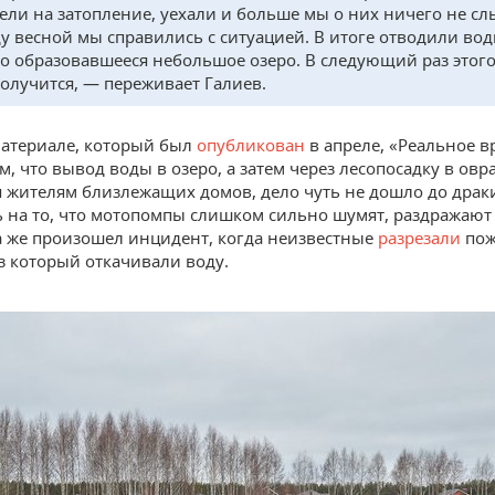
ели на затопление, уехали и больше мы о них ничего не сл
ду весной мы справились с ситуацией. В итоге отводили вод
о образовавшееся небольшое озеро. В следующий раз этого
получится, — переживает Галиев.
 материале, который был
опубликован
в апреле, «Реальное в
м, что вывод воды в озеро, а затем через лесопосадку в овр
 жителям близлежащих домов, дело чуть не дошло до драк
 на то, что мотопомпы слишком сильно шумят, раздражают
да же произошел инцидент, когда неизвестные
разрезали
по
ез который откачивали воду.