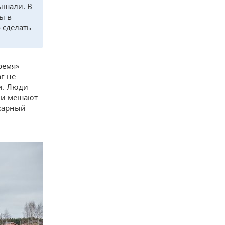
ышали. В
ы в
 сделать
ремя»
аг не
и. Люди
 и мешают
жарный