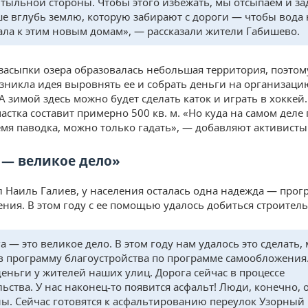
 тыльной стороны. Чтобы этого избежать, мы отсыпаем и з
е вглубь землю, которую забирают с дороги — чтобы вода 
ала к этим новым домам», — рассказали жители Габишево.
 засыпки озера образовалась небольшая территория, поэтом
зникла идея выровнять ее и собрать деньги на организаци
А зимой здесь можно будет сделать каток и играть в хоккей
астка составит примерно 500 кв. м. «Но куда на самом деле
емя паводка, можно только гадать», — добавляют активист
 — великое дело»
л Наиль Галиев, у населения осталась одна надежда — прог
ния. В этом году с ее помощью удалось добиться строитель
а — это великое дело. В этом году нам удалось это сделать,
в программу благоустройства по программе самообложения.
деньги у жителей наших улиц. Дорога сейчас в процессе
льства. У нас наконец-то появится асфальт! Люди, конечно, 
ы. Сейчас готовятся к асфальтированию переулок Узорный 