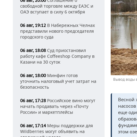
Соглашение о
06 авг, 20:00
свободной торговле между ЕАЭС и
ОАЭ вступает в силу 6 октября
В Набережных Челнах
06 авг, 19:12
представили нового председателя
городского суда
Суд приостановил
06 авг, 18:08
работу кафе Coffeeshop Company в
Казани на 30 суток
Минфин готов
06 авг, 18:00
Вывод воды в
уточнить налоговый учет затрат на
безопасность
Весной 
Российское вино могут
06 авг, 17:28
насосов
начать продавать через «Почту
России» и маркетплейсы
еще оди
образов
фундаме
Меры поддержки для
06 авг, 17:14
Wildberries могут объявить на
этом оз