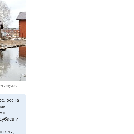
vremya.ru
е, весна
 мы
омог
дубаев и
ловека,