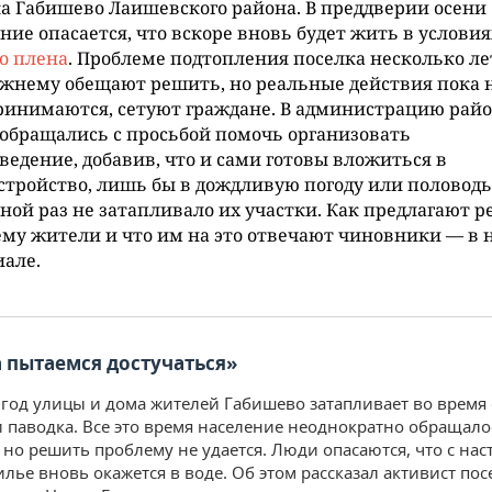
а Габишево Лаишевского района. В преддверии осени
ние опасается, что вскоре вновь будет жить в условия
о плена
. Проблеме подтопления поселка несколько ле
жнему обещают решить, но реальные действия пока 
инимаются, сетуют граждане. В администрацию райо
 обращались с просьбой помочь организовать
ведение, добавив, что и сами готовы вложиться в
стройство, лишь бы в дождливую погоду или половодь
ной раз не затапливало их участки. Как предлагают 
му жители и что им на это отвечают чиновники — в
але.
а пытаемся достучаться»
 год улицы и дома жителей Габишево затапливает во время
 паводка. Все это время население неоднократно обращало
 но решить проблему не удается. Люди опасаются, что с на
лье вновь окажется в воде. Об этом рассказал активист пос