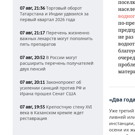
поселк
Торговый оборот
07 авг, 21:36
населе
Татарстана и Индии удвоился за
водног
первый квартал 2026 года
по-пре
предпр
Перечень жизненно
07 авг, 21:17
не раз
важных лекарств могут пополнить
водоот
пять препаратов
благоу
очеред
В России могут
07 авг, 20:52
расширить перечень получателей
пробле
двух пенсий
матери
Законопроект об
07 авг, 20:11
усилении санкций против РФ и
Ирана прошел Сенат США
«Два год
Крепостную стену XVI
07 авг, 19:55
Уже третий
века в Казанском кремле ждет
ливней или
реставрация
инстанции,
осени их жи