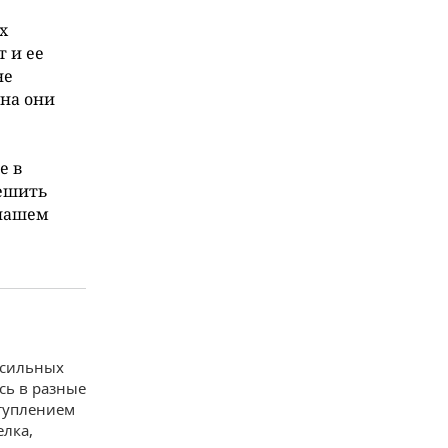
х
т и ее
не
на они
е в
решить
 нашем
 сильных
сь в разные
ступлением
елка,