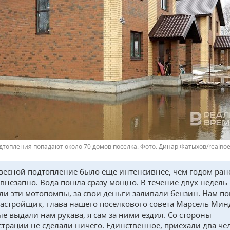
одтопления попадают около 70 домов поселка.
Динар Фатыхов/realnoe
весной подтопление было еще интенсивнее, чем годом ране
внезапно. Вода пошла сразу мощно. В течение двух недель
ли эти мотопомпы, за свои деньги заливали бензин. Нам п
застройщик, глава нашего поселкового совета Марсель Мин
е выдали нам рукава, я сам за ними ездил. Со стороны
трации не сделали ничего. Единственное, приехали два че