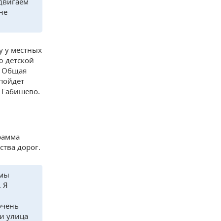
адвигаем
не
у у местных
ю детской
. Общая
 пойдет
ы Габишево.
рамма
ства дорог.
 мы
 Я
очень
и улица