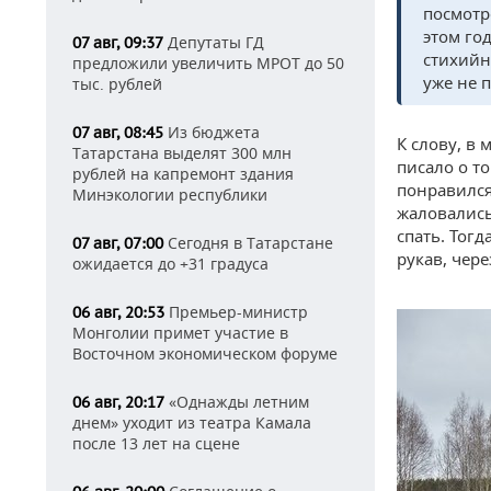
посмотр
этом го
Депутаты ГД
07 авг, 09:37
стихийн
предложили увеличить МРОТ до 50
уже не 
тыс. рублей
Из бюджета
07 авг, 08:45
К слову, в
Татарстана выделят 300 млн
писало о то
рублей на капремонт здания
понравился
Минэкологии республики
жаловались
спать. Тог
Сегодня в Татарстане
07 авг, 07:00
рукав, чер
ожидается до +31 градуса
Премьер-министр
06 авг, 20:53
Монголии примет участие в
Восточном экономическом форуме
«Однажды летним
06 авг, 20:17
днем» уходит из театра Камала
после 13 лет на сцене