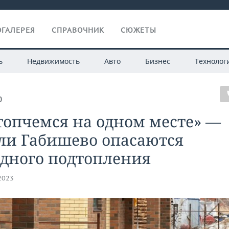
ГАЛЕРЕЯ
СПРАВОЧНИК
СЮЖЕТЫ
ь
Недвижимость
Авто
Бизнес
Технолог
О
топчемся на одном месте» —
ли Габишево опасаются
едного подтопления
.2023