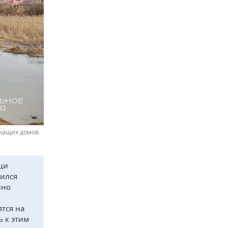
ежащих домов.
щи
вился
йно
ятся на
ь к этим