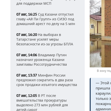
для поддержки МСП
Суд Казани отпустил
07 авг, 16:25
главу «Ай Пи Групп» из СИЗО под
домашний арест по делу на 5 млн
На выборах в
07 авг, 16:20
Татарстане усилят меры
безопасности из-за угрозы БПЛА
Владимир Путин
07 авг, 14:06
назначил уроженца Казани
замглавы Россотрудничества
В зону п
Минфин России
07 авг, 13:37
предложил сократить в два раза
— Этой 
срок продажи изъятого имущества
пришла 
караули
В РТ после
07 авг, 12:05
только 
вмешательства прокуратуры
пожарны
выделено 273 млн рублей для
админис
детей-сирот