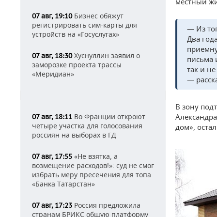
местный жи
Бизнес обяжут
07 авг, 19:10
регистрировать сим-карты для
— Из то
устройств на «Госуслугах»
Два год
приемну
Хуснуллин заявил о
07 авг, 18:30
письма 
заморозке проекта трассы
так и н
«Меридиан»
— расск
В зону под
Во Франции откроют
Александра
07 авг, 18:11
четыре участка для голосования
дом», оста
россиян на выборах в ГД
«Не взятка, а
07 авг, 17:55
возмещение расходов!»: суд не смог
избрать меру пресечения для топа
«Банка Татарстан»
Россия предложила
07 авг, 17:23
странам БРИКС общую платформу