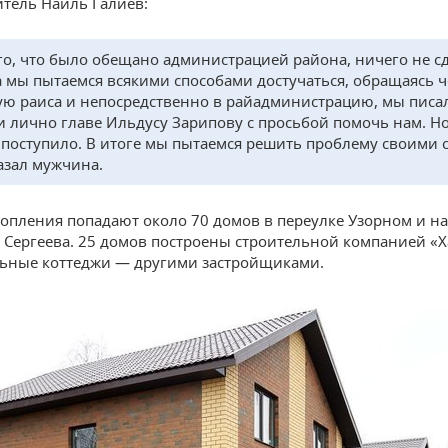
тель Наиль Галиев:
го, что было обещано администрацией района, ничего не с
а мы пытаемся всякими способами достучаться, обращаясь ч
ю раиса и непосредственно в райадминистрацию, мы писа
и лично главе Ильдусу Зарипову с просьбой помочь нам. Но
е поступило. В итоге мы пытаемся решить проблему своими 
азал мужчина.
топления попадают около 70 домов в переулке Узорном и на
 Сергеева. 25 домов построены строительной компанией «
льные коттеджи — другими застройщиками.