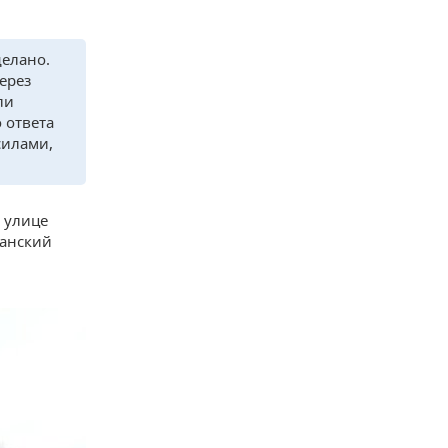
делано.
ерез
ли
 ответа
силами,
 улице
Ханский