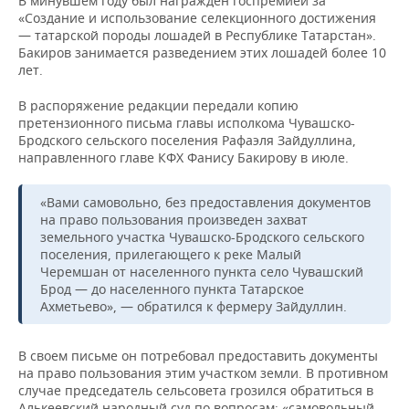
В минувшем году был награжден госпремией за
«Создание и использование селекционного достижения
— татарской породы лошадей в Республике Татарстан».
Бакиров занимается разведением этих лошадей более 10
лет.
В распоряжение редакции передали копию
претензионного письма главы исполкома Чувашско-
Бродского сельского поселения Рафаэля Зайдуллина,
направленного главе КФХ Фанису Бакирову в июле.
«Вами самовольно, без предоставления документов
на право пользования произведен захват
земельного участка Чувашско-Бродского сельского
поселения, прилегающего к реке Малый
Черемшан от населенного пункта село Чувашский
Брод — до населенного пункта Татарское
Ахметьево», — обратился к фермеру Зайдуллин.
В своем письме он потребовал предоставить документы
на право пользования этим участком земли. В противном
случае председатель сельсовета грозился обратиться в
Алькеевский народный суд по вопросам: «самовольный