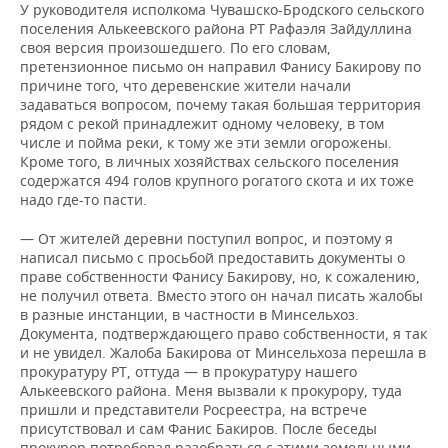
У руководителя исполкома Чувашско-Бродского сельского
поселения Алькеевского района РТ Рафаэля Зайдуллина
своя версия произошедшего. По его словам,
претензионное письмо он направил Фанису Бакирову по
причине того, что деревенские жители начали
задаваться вопросом, почему такая большая территория
рядом с рекой принадлежит одному человеку, в том
числе и пойма реки, к тому же эти земли огорожены.
Кроме того, в личных хозяйствах сельского поселения
содержатся 494 голов крупного рогатого скота и их тоже
надо где-то пасти.
— От жителей деревни поступил вопрос, и поэтому я
написал письмо с просьбой предоставить документы о
праве собственности Фанису Бакирову, но, к сожалению,
не получил ответа. Вместо этого он начал писать жалобы
в разные инстанции, в частности в Минсельхоз.
Документа, подтверждающего право собственности, я так
и не увидел. Жалоба Бакирова от Минсельхоза перешла в
прокуратуру РТ, оттуда — в прокуратуру нашего
Алькеевского района. Меня вызвали к прокурору, туда
пришли и представители Росреестра, на встрече
присутствовал и сам Фанис Бакиров. После беседы
прокурор потребовал разобраться с этими земельными