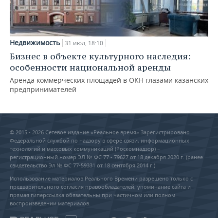
Недвижимость
31 июл, 18:10
Бизнес в объекте культурного наследия:
особенности национальной аренды
Аренда коммерческих площадей в ОКН глазами казанских
предпринимателей
© 2015 - 2026 Сетевое издание «Реальное время» Зарегистрировано
Федеральной службой по надзору в сфере связи, информационных
технологий и массовых коммуникаций (Роскомнадзор) –
регистрационный номер ЭЛ № ФС 77 - 79627 от 18 декабря 2020 г. (ранее
свидетельство Эл № ФС 77-59331 от 18 сентября 2014 г.)
Использование материалов Реального Времени разрешено только с
предварительного согласия правообладателей, упоминание сайта и
прямая гиперссылка обязательны при частичном или полном
воспроизведении материалов.