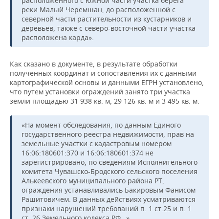
расположенного с южной части участка берега
реки Малый Черемшан, до расположенной с
северной части растительности из кустарников и
деревьев, также с северо-восточной части участка
расположена карда».
Как сказано в документе, в результате обработки
полученных координат и сопоставления их с данными
картографической основы и данными ЕГРН установлено,
что путем установки ограждений занято три участка
земли площадью 31 938 кв. м, 29 126 кв. м и 3 495 кв. м.
«На момент обследования, по данным Единого
государственного реестра недвижимости, прав на
земельные участки с кадастровым номером
16:06:180601:370 и 16:06:180601:374 не
зарегистрировано, по сведениям Исполнительного
комитета Чувашско-Бродского сельского поселения
Алькеевского муниципального района РТ,
ограждения устанавливались Бакировым Фанисом
Рашитовичем. В данных действиях усматриваются
признаки нарушений требований п. 1 ст.25 и п. 1
ст. 26 Земельного кодекса РФ…»