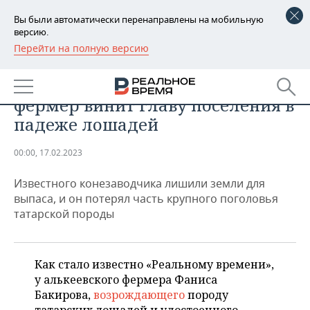
Вы были автоматически перенаправлены на мобильную
версию.
Перейти на полную версию
РЕГИОНЫ
ПРОМЫШЛЕННОСТЬ
«У нас развернулась война»:
БАШКОРТОСТАН
НОВОСТИ
фермер винит главу поселения в
ТАТАРСТАН
АНАЛИТИКА
падеже лошадей
УДМУРТИЯ
НОВОСТИ АНАЛИТИКИ
ЭКОНОМИКА
00:00, 17.02.2023
ДЕКЛАРАЦИИ О ДОХОДАХ
НОВОСТИ ЭКОНОМИКИ
ПРОМЫШЛЕННОСТЬ
Известного конезаводчика лишили земли для
выпаса, и он потерял часть крупного поголовья
КОРОЛИ ГОСЗАКАЗА ПФО
ФИНАНСЫ
НОВОСТИ
НЕДВИЖИМОСТЬ
татарской породы
ПРОМЫШЛЕННОСТИ
ВУЗЫ ТАТАРСТАНА
БАНКИ
НОВОСТИ НЕДВИЖИМОСТИ
АВТО
АГРОПРОМ
Как стало известно «Реальному времени»,
КОМУ ПРИНАДЛЕЖАТ
БЮДЖЕТ
НОВОСТИ АВТО
БИЗНЕС
у алькеевского фермера Фаниса
ТОРГОВЫЕ ЦЕНТРЫ
МАШИНОСТРОЕНИЕ
ТАТАРСТАНА
Бакирова,
возрождающего
породу
ИНВЕСТИЦИИ
НОВОСТИ БИЗНЕСА
ТЕХНОЛОГИИ