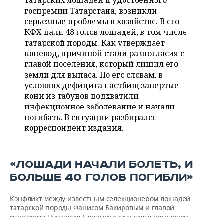
татарских лошадей и удостоенного
НЕФТЕХИМИЯ
госпремии Татарстана, возникли
РОЗНИЧНАЯ ТОРГОВЛЯ
НОВОСТИ ТЕХНОЛОГИЙ
МЕРОПРИЯТИЯ
серьезные проблемы в хозяйстве. В его
НЕФТЬ
КФХ пали 48 голов лошадей, в том числе
ТРАНСПОРТ
IT
НОВОСТИ МЕРОПРИЯТИЙ
СПОРТ
татарской породы. Как утверждает
ОПК
коневод, причиной стали разногласия с
УСЛУГИ
МЕДИА
ВЫЕЗДНАЯ РЕДАКЦИЯ
НОВОСТИ СПОРТА
ОБЩЕСТВО
главой поселения, который лишил его
ЭНЕРГЕТИКА
земли для выпаса. По его словам, в
ТЕЛЕКОММУНИКАЦИИ
БИЗНЕС-БРАНЧИ
ФУТБОЛ
НОВОСТИ ОБЩЕСТВА
условиях дефицита пастбищ запертые
ФОТОГАЛЕРЕЯ
кони из табунов подхватили
инфекционное заболевание и начали
ONLINE-КОНФЕРЕНЦИИ
ХОККЕЙ
ВЛАСТЬ
СЮЖЕТЫ
погибать. В ситуации разбирался
корреспондент издания.
ОТКРЫТАЯ ЛЕКЦИЯ
БАСКЕТБОЛ
ИНФРАСТРУКТУРА
СПРАВОЧНИК
ВОЛЕЙБОЛ
ИСТОРИЯ
СПИСОК ПЕРСОН
ПОЛНАЯ ВЕРСИЯ
«ЛОШАДИ НАЧАЛИ БОЛЕТЬ, И
КИБЕРСПОРТ
КУЛЬТУРА
СПИСОК КОМПАНИЙ
БОЛЬШЕ 40 ГОЛОВ ПОГИБЛИ»
ФИГУРНОЕ КАТАНИЕ
МЕДИЦИНА
Конфликт между известным селекционером лошадей
татарской породы Фанисом Бакировым и главой
исполкома Чувашско-Бродского сельского поселения