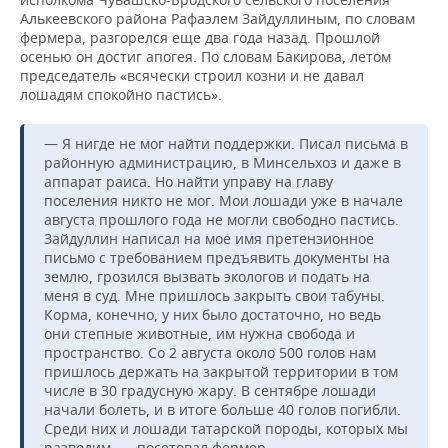
ВОДНЫЕ ВИДЫ СПОРТА
ОБРАЗОВАНИЕ
Алькеевского района Рафаэлем Зайдуллиным, по словам
фермера, разгорелся еще два года назад. Прошлой
ХОККЕЙ С МЯЧОМ
ПРОИСШЕСТВИЯ
осенью он достиг апогея. По словам Бакирова, летом
председатель «всячески строил козни и не давал
лошадям спокойно пастись».
— Я нигде не мог найти поддержки. Писал письма в
районную администрацию, в Минсельхоз и даже в
аппарат раиса. Но найти управу на главу
поселения никто не мог. Мои лошади уже в начале
августа прошлого года не могли свободно пастись.
Зайдуллин написал на мое имя претензионное
письмо с требованием предъявить документы на
землю, грозился вызвать экологов и подать на
меня в суд. Мне пришлось закрыть свои табуны.
Корма, конечно, у них было достаточно, но ведь
они степные животные, им нужна свобода и
пространство. Со 2 августа около 500 голов нам
пришлось держать на закрытой территории в том
числе в 30 градусную жару. В сентябре лошади
начали болеть, и в итоге больше 40 голов погибли.
Среди них и лошади татарской породы, которых мы
разводим, — посетовал фермер.