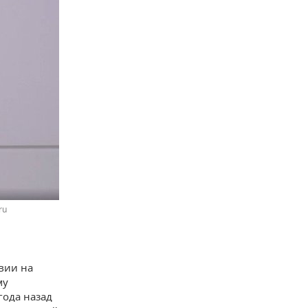
ru
вии на
му
года назад