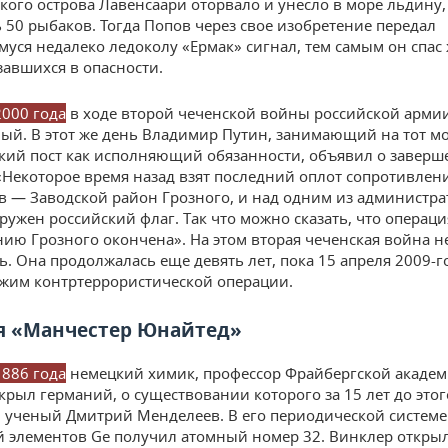
кого острова Лавенсаари оторвало и унесло в море льдину,
 50 рыбаков. Тогда Попов через свое изобретение передал
уся недалеко ледоколу «Ермак» сигнал, тем самым он спас
завшихся в опасности.
2000 года
в ходе второй чеченской войны российской арми
ный. В этот же день Владимир Путин, занимающий на тот м
кий пост как исполняющий обязанности, объявил о завер
«Некоторое время назад взят последний оплот сопротивлен
в — Заводской район Грозного, и над одним из администр
ружен российский флаг. Так что можно сказать, что операци
ию Грозного окончена». На этом вторая чеченская война н
ь. Она продолжалась еще девять лет, пока 15 апреля 2009-г
жим контртеррористической операции.
я «Манчестер Юнайтед»
1886 года
немецкий химик, профессор Фрайбергской акаде
крыл германий, о существовании которого за 15 лет до это
 ученый Дмитрий Менделеев. В его периодической системе
 элементов Ge получил атомный номер 32. Винклер открыл