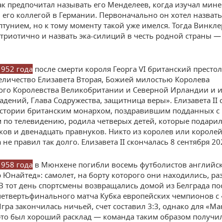
ак предпочитал называть его Менделеев, когда изучал мине
его коллегой в Германии. Первоначально он хотел назват
птунием, но к тому моменту такой уже имелся. Тогда Винкл
триотично и назвать эка-силиций в честь родной страны —
.
1952 года
после смерти короля Георга VI британский престол
Величество Елизавета Вторая, Божией милостью Королева
го Королевства Великобритании и Северной Ирландии и 
адений, Глава Содружества, защитница веры». Елизавета II 
стории британским монархом, поздравившим подданных с
 по телевидению, родила четверых детей, которые подари
ков и двенадцать правнуков. Никто из королев или короле
 не правил так долго. Елизавета II скончалась 8 сентября 20
1958 года
в Мюнхене погибли восемь футболистов английск
 Юнайтед»: самолет, на борту которого они находились, ра
 В тот день спортсмены возвращались домой из Белграда по
четвертьфинального матча Кубка европейских чемпионов с
Игра закончилась ничьей, счет составил 3:3, однако для «М
то был хороший расклад — команда таким образом получил