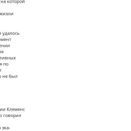
 на которой
 жизни
и удалось
омент
шении
ия
ативных
я по
е
о не был
мии Клеменс
го говорил
 эка-