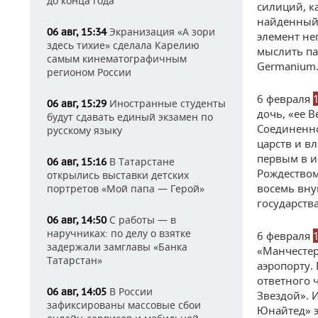
до конца года
силиций, к
найденный 
Экранизация «А зори
06 авг, 15:34
элемент не
здесь тихие» сделала Карелию
мыслить па
самым кинематографичным
Germanium
регионом России
6 февраля
Иностранные студенты
06 авг, 15:29
дочь, «ее 
будут сдавать единый экзамен по
Соединенно
русскому языку
царств и вл
первым в и
В Татарстане
06 авг, 15:16
Рождеством
открылись выставки детских
восемь вну
портретов «Мой папа — Герой»
государства
С работы — в
06 авг, 14:50
наручниках: по делу о взятке
6 февраля
задержали замглавы «Банка
«Манчестер
Татарстан»
аэропорту.
ответного 
В России
06 авг, 14:05
Звездой». 
зафиксированы массовые сбои
Юнайтед» э