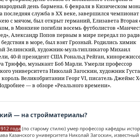
ародный день бармена. 6 февраля в Кизическом мон
 последняя служба в XX веке, завершился чемпионат
кею с мячом, был открыт германий, Елизавета Вторая 
ом, в Мюнхене погибли восемь футболистов «Манчес
д», Александр Попов первым в мире передал по ради
 бедствия в море, был взят Грозный. Родились химик
ай Зелинский, художник-мультипликатор Михаил
ли, 40-й президент США Рональд Рейган, кинорежисс
а Трюффо, музыкант Боб Марли. Умерли профессор
кого университета Николай Загоскин, художник Густ
 король Великобритании Георг VI, писатель Джеймс 
Подробнее — в обзоре «Реального времени».
кий — на стройматериалы?
1912 года
(по старому стилю) умер профессор кафедры исто
рава Казанского университета Николай Загоскин, известный 