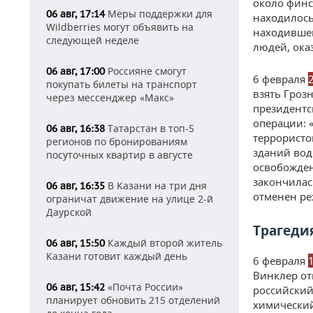
около финс
Меры поддержки для
06 авг, 17:14
находилось
Wildberries могут объявить на
находившем
следующей неделе
людей, ока
Россияне смогут
06 авг, 17:00
6 февраля
покупать билеты на транспорт
взять Гроз
через мессенджер «Макс»
президентс
операции: 
Татарстан в топ-5
06 авг, 16:38
террористо
регионов по бронированиям
зданий вод
посуточных квартир в августе
освобожден
закончилас
В Казани на три дня
06 авг, 16:35
отменен ре
ограничат движение на улице 2-й
Даурской
Трагеди
Каждый второй житель
06 авг, 15:50
Казани готовит каждый день
6 февраля
Винклер от
«Почта России»
06 авг, 15:42
российский
планирует обновить 215 отделений
химический