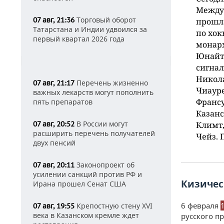
Междун
Торговый оборот
07 авг, 21:36
прошла
Татарстана и Индии удвоился за
по хок
первый квартал 2026 года
монарх
Юнайте
сигнал
Никол
Перечень жизненно
07 авг, 21:17
Чиауре
важных лекарств могут пополнить
Франсу
пять препаратов
Казанс
В России могут
07 авг, 20:52
Климт,
расширить перечень получателей
Чейз. 
двух пенсий
Законопроект об
07 авг, 20:11
усилении санкций против РФ и
Кизичес
Ирана прошел Сенат США
6 февраля
Крепостную стену XVI
07 авг, 19:55
века в Казанском кремле ждет
русского п