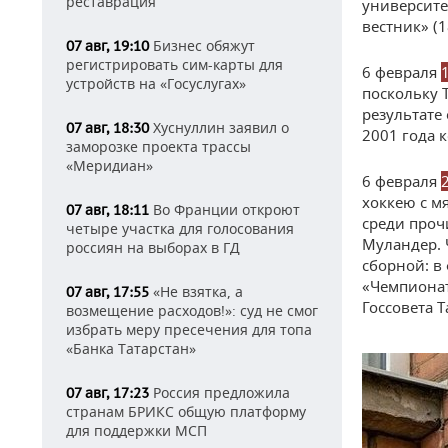
реставрация
университе
вестник» (
Бизнес обяжут
07 авг, 19:10
регистрировать сим-карты для
6 февраля
устройств на «Госуслугах»
поскольку 
результате
Хуснуллин заявил о
07 авг, 18:30
2001 года 
заморозке проекта трассы
«Меридиан»
6 февраля
хоккею с м
Во Франции откроют
07 авг, 18:11
среди проч
четыре участка для голосования
Муландер. 
россиян на выборах в ГД
сборной: в
«Чемпионат
«Не взятка, а
07 авг, 17:55
Госсовета 
возмещение расходов!»: суд не смог
избрать меру пресечения для топа
«Банка Татарстан»
Россия предложила
07 авг, 17:23
странам БРИКС общую платформу
для поддержки МСП