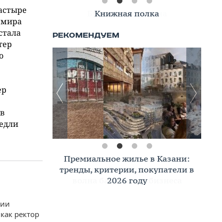
астыре
Книжная полка
 мира
стала
тер
о
ер
ав
Хедли
Премиальное жилье в Казани:
тренды, критерии, покупатели в
2026 году
рии
как ректор