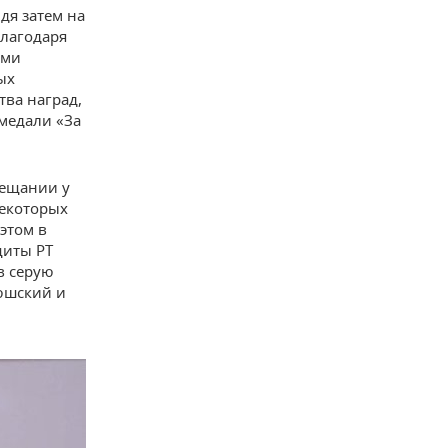
дя затем на
Благодаря
ами
ых
ва наград,
 медали «За
ещании у
некоторых
этом в
щиты РТ
в серую
тюшский и