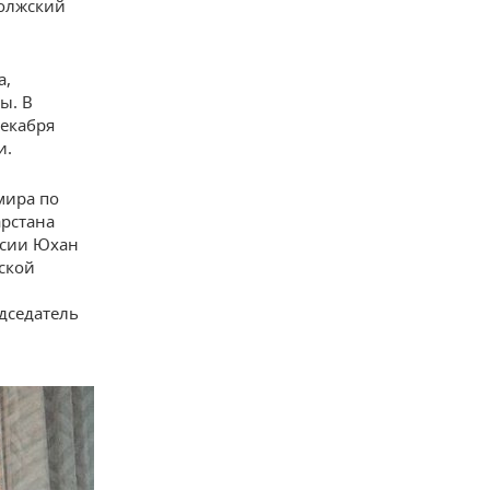
Волжский
а,
ы. В
декабря
и.
мира по
арстана
ссии Юхан
ской
дседатель