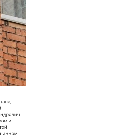
тана,
В
сандрович
ком и
той
 шинном