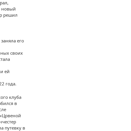
рал,
ь новый
ер решил
 заняла его
иных своих
стала
ли ей
й
22 года.
ого клуба
збился в
сле
 «Црвеной
анчестер
а путевку в