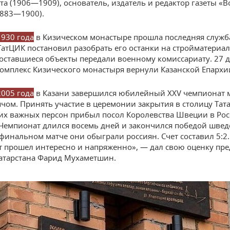
та (1906—1909), основатель, издатель и редактор газеты «
1883—1900).
1930 года
в Кизическом монастыре прошла последняя служб
ТатЦИК постановил разобрать его останки на стройматериал
 оставшиеся объекты передали военному комиссариату. 27 
комплекс Кизического монастыря вернули Казанской Епархи
2005 года
в Казани завершился юбилейный XXV чемпионат 
ячом. Принять участие в церемонии закрытия в столицу Тат
их важных персон прибыл посол Королевства Швеции в Ро
Чемпионат длился восемь дней и закончился победой швед
 финальном матче они обыграли россиян. Счет составил 5:2.
 прошел интересно и напряженно», — дал свою оценку пре
Татарстана Фарид Мухаметшин.