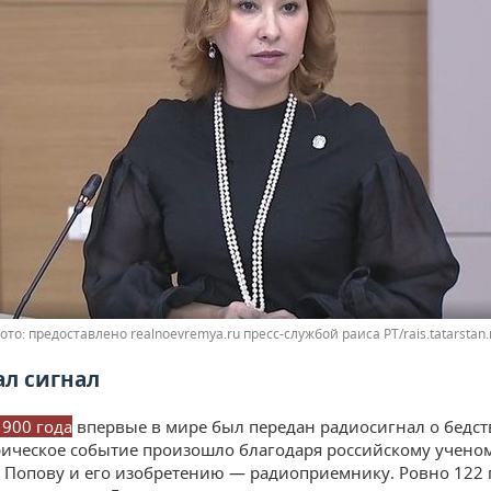
предоставлено realnoevremya.ru пресс-службой раиса РТ/rais.tatarstan.
ал сигнал
1900 года
впервые в мире был передан радиосигнал о бедст
рическое событие произошло благодаря российскому учено
 Попову и его изобретению — радиоприемнику. Ровно 122 