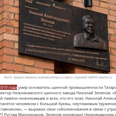
предоставлено realnoevremya.ru пресс-службой НМР/e-nkama.ru
2019 года
умер основатель шинной промышленности Татарс
ектор Нижнекамского шинного завода Николай Зеленов. «
й памяти нижнекамцев и всех, кто его знал, Николай Алек
станется человеком с большой буквы, неутомимым тружени
тавником», — выражал свои соболезнования в связи с утра
РТ Рустам Минниханов. Зеленов руководил Нижнекамским