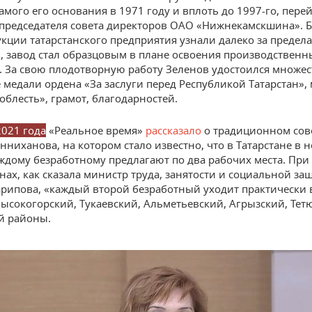
амого его основания в 1971 году и вплоть до 1997-го, перей
председателя совета директоров ОАО «Нижнекамскшина». 
укции татарстанского предприятия узнали далеко за предел
, завод стал образцовым в плане освоения производственн
 За свою плодотворную работу Зеленов удостоился множест
е медали ордена «За заслуги перед Республикой Татарстан»,
облесть», грамот, благодарностей.
2021 года
«Реальное время»
рассказало
о традиционном сов
нниханова, на котором стало известно, что в Татарстане в 
ждому безработному предлагают по два рабочих места. При 
нах, как сказала министр труда, занятости и социальной за
рипова, «каждый второй безработный уходит практически 
 Высокогорский, Тукаевский, Альметьевский, Агрызский, Те
й районы.