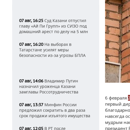
Суд Казани отпустил
07 авг, 16:25
главу «Ай Пи Групп» из СИЗО под
домашний арест по делу на 5 млн
На выборах в
07 авг, 16:20
Татарстане усилят меры
безопасности из-за угрозы БПЛА
Владимир Путин
07 авг, 14:06
назначил уроженца Казани
замглавы Россотрудничества
6 февраля
первый дир
Минфин России
07 авг, 13:37
благодарно
предложил сократить в два раза
срок продажи изъятого имущества
навсегда о
мудрым нас
президент 
В РТ после
07 авг, 12:05