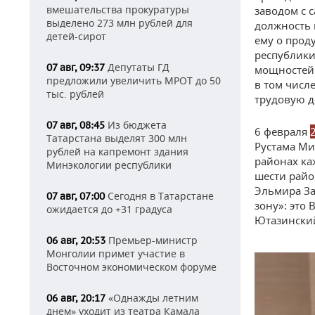
вмешательства прокуратуры
заводом с с
выделено 273 млн рублей для
должность 
детей-сирот
ему о прод
республики
Депутаты ГД
07 авг, 09:37
мощностей.
предложили увеличить МРОТ до 50
в том числ
тыс. рублей
трудовую д
Из бюджета
07 авг, 08:45
6 февраля
Татарстана выделят 300 млн
Рустама Ми
рублей на капремонт здания
районах ка
Минэкологии республики
шести райо
Эльмира За
Сегодня в Татарстане
07 авг, 07:00
зону»: это
ожидается до +31 градуса
Ютазински
Премьер-министр
06 авг, 20:53
Монголии примет участие в
Восточном экономическом форуме
«Однажды летним
06 авг, 20:17
днем» уходит из театра Камала