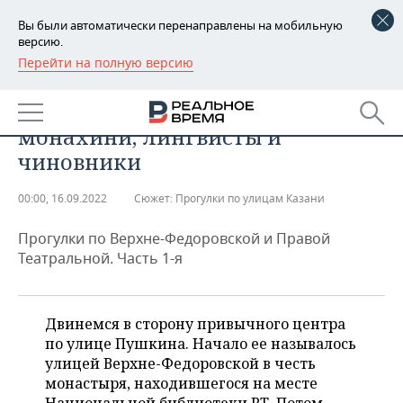
Вы были автоматически перенаправлены на мобильную
версию.
Перейти на полную версию
РЕГИОНЫ
ОБЩЕСТВО
Гид по улице Пушкина:
БАШКОРТОСТАН
НОВОСТИ
монахини, лингвисты и
ТАТАРСТАН
АНАЛИТИКА
чиновники
УДМУРТИЯ
НОВОСТИ АНАЛИТИКИ
ЭКОНОМИКА
00:00, 16.09.2022
Сюжет:
Прогулки по улицам Казани
ДЕКЛАРАЦИИ О ДОХОДАХ
НОВОСТИ ЭКОНОМИКИ
ПРОМЫШЛЕННОСТЬ
Прогулки по Верхне-Федоровской и Правой
Театральной. Часть 1-я
КОРОЛИ ГОСЗАКАЗА ПФО
ФИНАНСЫ
НОВОСТИ
НЕДВИЖИМОСТЬ
ПРОМЫШЛЕННОСТИ
ВУЗЫ ТАТАРСТАНА
БАНКИ
НОВОСТИ НЕДВИЖИМОСТИ
АВТО
Двинемся в сторону привычного центра
АГРОПРОМ
по улице Пушкина. Начало ее называлось
КОМУ ПРИНАДЛЕЖАТ
БЮДЖЕТ
НОВОСТИ АВТО
БИЗНЕС
улицей Верхне-Федоровской в честь
ТОРГОВЫЕ ЦЕНТРЫ
МАШИНОСТРОЕНИЕ
ТАТАРСТАНА
монастыря, находившегося на месте
ИНВЕСТИЦИИ
НОВОСТИ БИЗНЕСА
ТЕХНОЛОГИИ