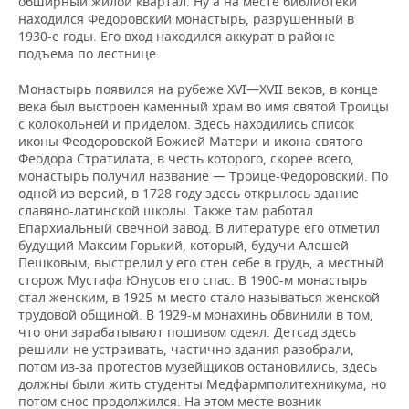
обширный жилой квартал. Ну а на месте библиотеки
ВОДНЫЕ ВИДЫ СПОРТА
ОБРАЗОВАНИЕ
находился Федоровский монастырь, разрушенный в
1930-е годы. Его вход находился аккурат в районе
ХОККЕЙ С МЯЧОМ
ПРОИСШЕСТВИЯ
подъема по лестнице.
Монастырь появился на рубеже XVI—XVII веков, в конце
века был выстроен каменный храм во имя святой Троицы
с колокольней и приделом. Здесь находились список
иконы Феодоровской Божией Матери и икона святого
Феодора Стратилата, в честь которого, скорее всего,
монастырь получил название — Троице-Федоровский. По
одной из версий, в 1728 году здесь открылось здание
славяно-латинской школы. Также там работал
Епархиальный свечной завод. В литературе его отметил
будущий Максим Горький, который, будучи Алешей
Пешковым, выстрелил у его стен себе в грудь, а местный
сторож Мустафа Юнусов его спас. В 1900-м монастырь
стал женским, в 1925-м место стало называться женской
трудовой общиной. В 1929-м монахинь обвинили в том,
что они зарабатывают пошивом одеял. Детсад здесь
решили не устраивать, частично здания разобрали,
потом из-за протестов музейщиков остановились, здесь
должны были жить студенты Медфармполитехникума, но
потом снос продолжился. На этом месте возник