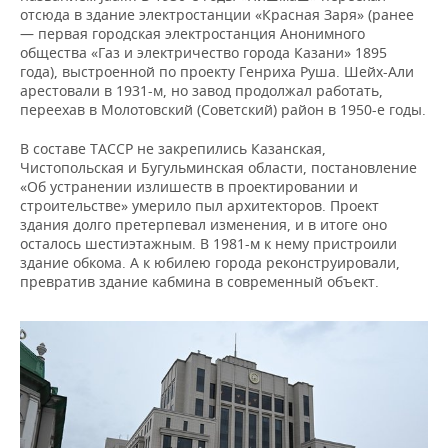
отсюда в здание электростанции «Красная Заря» (ранее
— первая городская электростанция Анонимного
общества «Газ и электричество города Казани» 1895
года), выстроенной по проекту Генриха Руша. Шейх-Али
арестовали в 1931-м, но завод продолжал работать,
переехав в Молотовский (Советский) район в 1950-е годы.
В составе ТАССР не закрепились Казанская,
Чистопольская и Бугульминская области, постановление
«Об устранении излишеств в проектировании и
строительстве» умерило пыл архитекторов. Проект
здания долго претерпевал изменения, и в итоге оно
осталось шестиэтажным. В 1981-м к нему пристроили
здание обкома. А к юбилею города реконструировали,
превратив здание кабмина в современный объект.