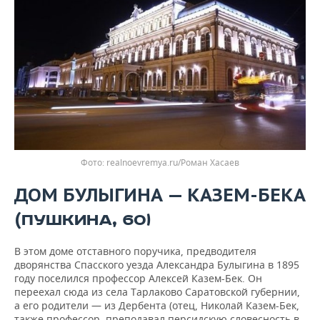
realnoevremya.ru/Роман Хасаев
ДОМ БУЛЫГИНА — КАЗЕМ-БЕКА
(
ПУШКИНА, 60)
В этом доме отставного поручика, предводителя
дворянства Спасского уезда Александра Булыгина в 1895
году поселился профессор Алексей Казем-Бек. Он
переехал сюда из села Тарлаково Саратовской губернии,
а его родители — из Дербента (отец, Николай Казем-Бек,
также профессор, преподавал персидскую словесность в