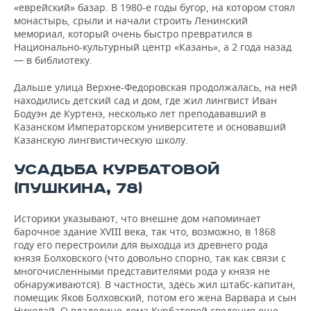
«еврейский» базар. В 1980-е годы бугор, на котором стоял
монастырь, срыли и начали строить Ленинский
мемориал, который очень быстро превратился в
Национально-культурный центр «Казань», а 2 года назад
— в библиотеку.
Дальше улица Верхне-Федоровская продолжалась, на ней
находились детский сад и дом, где жил лингвист Иван
Бодуэн де Куртенэ, несколько лет преподававший в
Казанском Императорском университете и основавший
Казанскую лингвистическую школу.
УСАДЬБА КУРБАТОВОЙ
(ПУШКИНА, 78)
Историки указывают, что внешне дом напоминает
барочное здание XVIII века, так что, возможно, в 1868
году его перестроили для выходца из древнего рода
князя Болховского (что довольно спорно, так как связи с
многочисленными представителями рода у князя не
обнаруживаются). В частности, здесь жил штабс-капитан,
помещик Яков Болховский, потом его жена Варвара и сын
Николай. О владелице дома Курбатовой сведения еще