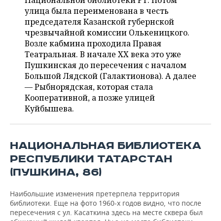
Национальной библиотеки РТ. Потом
НЕФТЕХИМИЯ
улица была переименована в честь
РОЗНИЧНАЯ ТОРГОВЛЯ
НОВОСТИ ТЕХНОЛОГИЙ
МЕРОПРИЯТИЯ
председателя Казанской губернской
НЕФТЬ
чрезвычайной комиссии Олькеницкого.
ТРАНСПОРТ
IT
НОВОСТИ МЕРОПРИЯТИЙ
СПОРТ
Возле кабмина проходила Правая
ОПК
Театральная. В начале XX века это уже
УСЛУГИ
МЕДИА
ВЫЕЗДНАЯ РЕДАКЦИЯ
НОВОСТИ СПОРТА
ОБЩЕСТВО
Пушкинская до пересечения с началом
ЭНЕРГЕТИКА
Большой Лядской (Галактионова). А далее
ТЕЛЕКОММУНИКАЦИИ
БИЗНЕС-БРАНЧИ
ФУТБОЛ
НОВОСТИ ОБЩЕСТВА
— Рыбнорядская, которая стала
ФОТОГАЛЕРЕЯ
Кооперативной, а позже улицей
Куйбышева.
ONLINE-КОНФЕРЕНЦИИ
ХОККЕЙ
ВЛАСТЬ
СЮЖЕТЫ
ОТКРЫТАЯ ЛЕКЦИЯ
БАСКЕТБОЛ
ИНФРАСТРУКТУРА
СПРАВОЧНИК
НАЦИОНАЛЬНАЯ БИБЛИОТЕКА
ВОЛЕЙБОЛ
ИСТОРИЯ
СПИСОК ПЕРСОН
ПОЛНАЯ ВЕРСИЯ
РЕСПУБЛИКИ ТАТАРСТАН
(ПУШКИНА, 86)
КИБЕРСПОРТ
КУЛЬТУРА
СПИСОК КОМПАНИЙ
Наибольшие изменения претерпела территория
ФИГУРНОЕ КАТАНИЕ
МЕДИЦИНА
библиотеки. Еще на фото 1960-х годов видно, что после
пересечения с ул. Касаткина здесь на месте сквера был