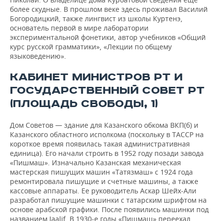
более скудные. В прошлом веке здесь проживал Василий
Богородицкий, также лингвист из школы Куртенэ,
основатель первой в мире лаборатории
экспериментальной фонетики, автор учебников «Общий
курс русской грамматики», «Лекции по общему
языковедению».
КАБИНЕТ МИНИСТРОВ РТ И
ГОСУДАРСТВЕННЫЙ СОВЕТ РТ
(ПЛОЩАДЬ СВОБОДЫ, 1)
Дом Советов — здание для Казанского обкома ВКП(б) и
Казанского областного исполкома (поскольку в ТАССР на
короткое время появилась такая административная
единица). Его начали строить в 1952 году позади завода
«Пишмаш». Изначально Казанская механическая
мастерская пишущих машин «Татязмаш» с 1924 года
ремонтировала пишущие и счетные машины, а также
кассовые аппараты. Ее руководитель Аскар Шейх-Али
разработал пишущие машинки с татарским шрифтом на
основе арабской графики. После появились машинки под
названием Jaalif. В 1930-е годы «Пишмаш» переехал