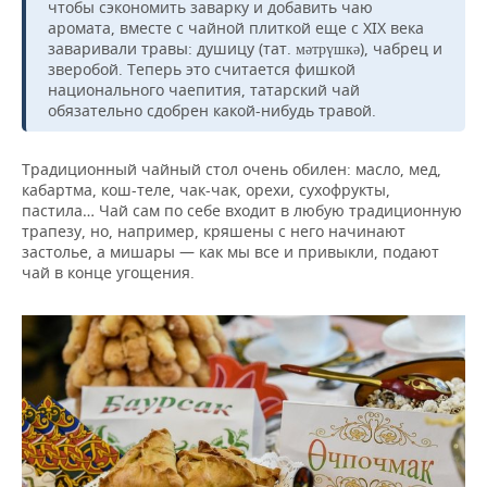
чтобы сэкономить заварку и добавить чаю
аромата, вместе с чайной плиткой еще с XIX века
заваривали травы: душицу (тат.
), чабрец и
мәтрүшкә
зверобой. Теперь это считается фишкой
национального чаепития, татарский чай
обязательно сдобрен какой-нибудь травой.
Традиционный чайный стол очень обилен: масло, мед,
кабартма, кош-теле, чак-чак, орехи, сухо­фрукты,
пастила… Чай сам по себе входит в любую традиционную
трапезу, но, например, кряшены с него начинают
застолье, а мишары — как мы все и привыкли, подают
чай в конце угощения.