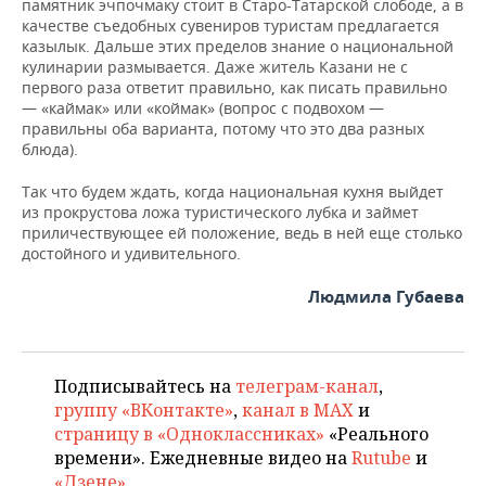
памятник эчпочмаку стоит в Старо-Татарской слободе, а в
качестве съедобных сувениров туристам предлагается
казылык. Дальше этих пределов знание о национальной
кулинарии размывается. Даже житель Казани не с
первого раза ответит правильно, как писать правильно
— «каймак» или «коймак» (вопрос с подвохом —
правильны оба варианта, потому что это два разных
блюда).
Так что будем ждать, когда национальная кухня выйдет
из прокрустова ложа туристического лубка и займет
приличествующее ей положение, ведь в ней еще столько
достойного и удивительного.
Людмила Губаева
Подписывайтесь на
телеграм-канал
,
группу «ВКонтакте»
,
канал в MAX
и
страницу в «Одноклассниках»
«Реального
времени». Ежедневные видео на
Rutube
и
«Дзене»
.