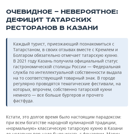
ВОДНЫЕ ВИДЫ СПОРТА
ОБРАЗОВАНИЕ
ОЧЕВИДНОЕ — НЕВЕРОЯТНОЕ:
ХОККЕЙ С МЯЧОМ
ПРОИСШЕСТВИЯ
ДЕФИЦИТ ТАТАРСКИХ
РЕСТОРАНОВ В КАЗАНИ
Каждый турист, приезжающий познакомиться с
Татарстаном, в своих отзывах вместе с Кремлем и
Болгаром обязательно отмечает татарскую кухню.
В 2021 году Казань получила официальный статус
гастрономической столицы России — Федеральная
служба по интеллектуальной собственности выдала
на то соответствующий товарный знак. В городе
регулярно проводятся тематические фестивали, на
которых, впрочем, собственно татарской кухни
немного — все больше бургеров и прочего
фастфуда.
Кстати, это долгое время было настоящим парадоксом:
при всем богатстве народной кулинарной традиции,
«нормальную» классическую татарскую кухню в Казани
до недавних пор надо было искать с фонарями. Марку