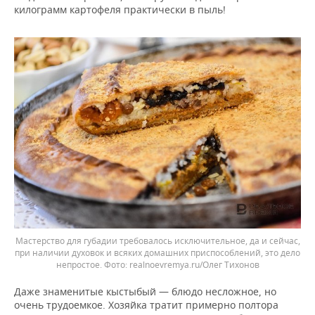
килограмм картофеля практически в пыль!
Мастерство для губадии требовалось исключительное, да и сейчас,
при наличии духовок и всяких домашних приспособлений, это дело
непростое.
realnoevremya.ru/Олег Тихонов
Даже знаменитые кыстыбый — блюдо несложное, но
очень трудоемкое. Хозяйка тратит примерно полтора