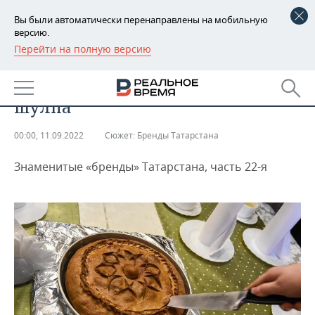
Вы были автоматически перенаправлены на мобильную
версию.
Перейти на полную версию
РЕГИОНЫ
ОБЩЕСТВО
Татарская кухня: тесто, мясо и
БАШКОРТОСТАН
НОВОСТИ
шулпа
ТАТАРСТАН
АНАЛИТИКА
00:00, 11.09.2022
Сюжет:
Бренды Татарстана
УДМУРТИЯ
НОВОСТИ АНАЛИТИКИ
ЭКОНОМИКА
Знаменитые «бренды» Татарстана, часть 22-я
ДЕКЛАРАЦИИ О ДОХОДАХ
НОВОСТИ ЭКОНОМИКИ
ПРОМЫШЛЕННОСТЬ
КОРОЛИ ГОСЗАКАЗА ПФО
ФИНАНСЫ
НОВОСТИ
НЕДВИЖИМОСТЬ
ПРОМЫШЛЕННОСТИ
ВУЗЫ ТАТАРСТАНА
БАНКИ
НОВОСТИ НЕДВИЖИМОСТИ
АВТО
АГРОПРОМ
КОМУ ПРИНАДЛЕЖАТ
БЮДЖЕТ
НОВОСТИ АВТО
БИЗНЕС
ТОРГОВЫЕ ЦЕНТРЫ
МАШИНОСТРОЕНИЕ
ТАТАРСТАНА
ИНВЕСТИЦИИ
НОВОСТИ БИЗНЕСА
ТЕХНОЛОГИИ