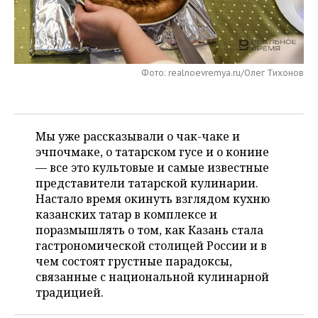
НЕФТЕХИМИЯ
РОЗНИЧНАЯ ТОРГОВЛЯ
НОВОСТИ ТЕХНОЛОГИЙ
МЕРОПРИЯТИЯ
НЕФТЬ
ТРАНСПОРТ
IT
НОВОСТИ МЕРОПРИЯТИЙ
СПОРТ
ОПК
Фото: realnoevremya.ru/Олег Тихонов
УСЛУГИ
МЕДИА
ВЫЕЗДНАЯ РЕДАКЦИЯ
НОВОСТИ СПОРТА
ОБЩЕСТВО
ЭНЕРГЕТИКА
ТЕЛЕКОММУНИКАЦИИ
БИЗНЕС-БРАНЧИ
ФУТБОЛ
НОВОСТИ ОБЩЕСТВА
ФОТОГАЛЕРЕЯ
Мы уже рассказывали о чак-чаке и
эчпочмаке, о татарском гусе и о конине
ONLINE-КОНФЕРЕНЦИИ
ХОККЕЙ
ВЛАСТЬ
СЮЖЕТЫ
— все это культовые и самые известные
представители татарской кулинарии.
ОТКРЫТАЯ ЛЕКЦИЯ
БАСКЕТБОЛ
ИНФРАСТРУКТУРА
СПРАВОЧНИК
Настало время окинуть взглядом кухню
казанских татар в комплексе и
ВОЛЕЙБОЛ
ИСТОРИЯ
СПИСОК ПЕРСОН
ПОЛНАЯ ВЕРСИЯ
поразмышлять о том, как Казань стала
гастрономической столицей России и в
КИБЕРСПОРТ
КУЛЬТУРА
СПИСОК КОМПАНИЙ
чем состоят грустные парадоксы,
связанные с национальной кулинарной
ФИГУРНОЕ КАТАНИЕ
МЕДИЦИНА
традицией.