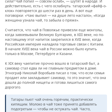
сила? Чай попил — совсем ослаб», — шутят в народе. И
действительно, есть с чего ослабнуть: татарский «файф-о-
клок» повторяется до шести раз в день. А вот еще
поговорки: «Чаю выпил — на душе лето настало», «Когда
женщина узнала чай, то забыла о пряже».
Считается, что чай в Поволжье привезли еще монголы,
когда завоевывали Великую Булгарию, в XIII веке, но по-
настоящему этот напиток закрепился в XVII веке, когда
Российская империя наладила торговые связи с Китаем.
В начале XVIII века чай в России можно было купить
только в Москве, Петер­бурге и Казани.
К XIX веку чаепитие прочно вошло в татар­ский быт, а
самовар стал едва ли не главным предметом в доме.
Этно­граф Николай Воробьев писал о том, что если семья
продает или закла­дывает самовар, то это значит, что она
дошла до полной нищеты и готова лишиться самого
дорогого.
Татары пьют чай очень горячим, практически
кипящим. Молоко в чай тоже принято добавлять
подогре­тым — чтобы не остужать чай. Часто,