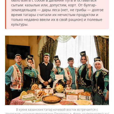
было взять с собой в дальний путь и оставаться
сытым: казылык или, допустим, корт. От булгар-
земледельцев — дары леса (нет, не грибы — долгое
время татары считали их нечистым продуктом и
только недавно ввели их в свой рацион) и полевые
культуры.
В кухне казанских татар кочевой восток встречается с
земледельческими просторами Приволжья.
realnoevremya.ru/