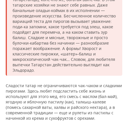
татарские хозяйки не знают себе равных. Даже
банальные оладьи-коймак в их исполнении —
произведение искусства. Бесчисленное количество
вариаций теста для пирогов вызывает уважение:
поди-ка запомни, какое требуется под элеш, какое
подойдет для перемяча, а на каком ставить зур
балиш. Сладкие и мясные, творожные и просто
булочки-кабартма без начинки — разнообразие
поражает воображение. А формы! Хворост и
классические пирожки, «шатер»-балиш и
микроскопический чак-чак… Словом, для любителя
выпечки Татарстан действительно выглядит как
Эльдорадо.
Сладости татар не ограничиваются чак-чаком и сладкими
пирогами. Здесь любят подсластить себе жизнь и
используют для этого мед, его смесь с маслом (бал-май),
ягодную и яблочную пастилу (как), талкыш-калеве
(помесь сахарной ваты, халвы и райского нектара), а в
современной традиции — еще и рулеты из пастилы с
начинкой из крема и сухофруктов с орехами.