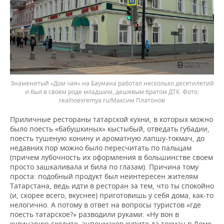
Знаменитый «Дом чая» на Баумана работал несколько десятилетий
и был в своем роде младшим, дешевым братом ДТК.
realnoevremya.ru/Максим Платонов
Приличные рестораны татарской кухни, в которых можно
было поесть «бабушкиных» кыстыбый, отведать губадии,
поесть тушеную конину и ароматную лапшу-токмач, до
недавних пор можно было пересчитать по пальцам
(причем лубочность их оформления в большинстве своем
просто зашкаливала и била по глазам). Причина тому
проста: подобный продукт был неинтересен жителям
Татарстана, ведь идти в ресторан за тем, что ты спокойно
(и, скорее всего, вкуснее) приготовишь у себя дома, как-то
нелогично. А потому в ответ на вопросы туристов «где
поесть татарское?» разводили руками: «Ну вон в
кулинарию сходите, эчпочмаков купите да токмач в Доме