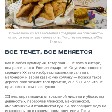
К сожалению, из всей богатейшей традиции «на поверхности»
остаются только признанные хиты.
realnoevremya.ru/Олег
Тихонов
ВСЕ ТЕЧЕТ, ВСЕ МЕНЯЕТСЯ
Как и любая кулинария, татарская — не муха в янтаре,
она развивается. Еще легендарный Юнус Ахметзянов в
середине XX века изобретал казанские салаты с
майонезом и варил казанскую солянку — покажи такое
деревенской хозяйке того времени, она бы ни за что не
признала в этом свою кухню.
XXI век, оправившись от тотальной нищеты и убожества
девяностых, переболев японской, мексиканской,
американской и итальянской кухней, возвращает моду на
исконность, но в современном прочтении. Так и