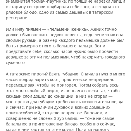
знаменитая токмач-паутинка: по толщине нарезки лапши
в старину свекрови подбирали себе снох, а сегодня это
рядовое блюдо, одно из самых дешевых в татарском
ресторане.
Или кияу пилмен — «пельмени жениха». Жених точно
должен был оценить подвиг невесты, ведь лепила их она
своими руками, а размер каждого пельмешка должен был
быть примерно с ноготь большого пальца. Вот и
представьте себе, сколько часов нужно было провести
девушке за этими пельменями, чтоб накормить голодного
суженого.
А татарские пироги? Взять губадию. Сначала нужно много
часов подряд варить корт, практически непрерывно
перемешивая, чтобы не пригорел. Потом собрать весь
этот многослойный пирог, испечь его в печи так, чтобы
каждый слой дошел до кондиции, а низ не сгорел —
мастерство для губадии требовалось исключительное, да
и сейчас, при наличии духовок и всяких домашних
приспособлений, это дело непростое. Впрочем, и
совершенно не слоеный зур балиш — тоже не самое
банальное в приготовлении блюдо, особенно сейчас,
когда в нем картошка, а не крупа. Поди-ка нарежь