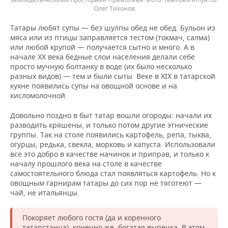
Олег Тихонов
Татары любят супы — без шулпы обед не обед. Бульон из
мяса или из птицы заправляется тестом (токмач, салма)
или любой крупой — получается сытно и много. А в
начале XX века бедные слои населения делали себе
просто мучную болтанку в воде (их было несколько
разных видов) — тем и были сыты. Веке в XIX в татарской
кухне появились супы на овощной основе и на
кисломолочной.
Довольно поздно в быт татар вошли огороды: начали их
разводить кряшены, и только потом другие этнические
группы. Так на столе появились картофель, репа, тыква,
огурцы, редька, свекла, морковь и капуста. Использовали
все это добро в качестве начинок и приправ, и только к
началу прошлого века на столе в качестве
самостоятельного блюда стал появляться картофель. Но к
овощным гарнирам татары до сих пор не тяготеют —
чай, не итальянцы.
Покоряет любого гостя (да и коренного
татарстанца), конечно же, богатая выпечка. В этом