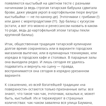
появляются кыстыбый на цветном тесте с разными
начинками (а ведь строгая татарская бабушка сдвигала
брови, даже увидев укроп в картофельном пюре внутри
кыстыбыйки — не по канону-де). Эчпочмаки с грибами (!)
или даже с морепродуктами (!!!). Зур балиш с кускусом
(кстати, а вот это можно и ренессансом назвать в каком-
то роде, ведь до картофельной эпохи татары пекли
крупяной балиш).
Итак, общественная традиция татарской кулинарии
долгое время сохранялась или в варианте городских
магазинов выпечки, или в кулинарных техникумах, или
изредка в городских кафе и столовых. В парадные залы
она выходила редко. И лишь сегодня ее удалось
подхватить и вернуть на сцену — правда,
воспринимается она сегодня в изрядно урезанном
варианте.
К сожалению, из всей богатейшей традиции «на
поверхности» остаются только признанные хиты: все
знают, что такое чак-чак, эчпочмак, казылык и, может
быть, кыстыбый. Их и тиражируют в страшных
количествах: чак-чаком завалена вся улица Баумана,