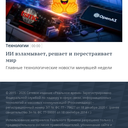
Технологии
00:00
ИИ взламывает, решает и перестраивает
мир
Главные технологические новости минувшей недели
© 2015 - 2026 Сетевое издание «Реальное время» Зарегистрировано
Федеральной службой по надзору в сфере связи, информационных
технологий и массовых коммуникаций (Роскомнадзор) –
регистрационный номер ЭЛ № ФС 77 - 79627 от 18 декабря 2020 г. (ранее
свидетельство Эл № ФС 77-59331 от 18 сентября 2014 г.)
Использование материалов Реального Времени разрешено только с
предварительного согласия правообладателей, упоминание сайта и