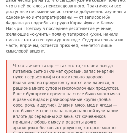
даже несмотря на то, что сегодня уже не совсем понятно,
что в ней осталось неисследованного. Практически все
доступные письменные источники добуквенно изучены и
однозначно интерпретированы — от записок Ибн
Фадлана до подробных трудов Карла Фукса и Каюма
Насыри. Поэтому в последнее десятилетие ученые,
желающие «окучить» поляну татарской кухни, начали
писать статьи о ее культурном коде. Содержательная их
часть, впрочем, остается прежней, меняется лишь
смысловой акцент.
Что отличает татар — так это то, что они всегда
питались сытно (климат суровый, запас энергии
нужен серьезный) и относительно здорово
(большинство продуктов тушится или варится, в
рационе много супов и кисломолочных продуктов).
Еще с булгарских времен на столе было много мяса
в разных видах и разнообразные крупы (полба,
овес, рожь и другие). Злаки и мясо, мед и ягоды —
вот были четыре столпа национальной кулинарии
вплоть до середины XIX века. От кочевников
пришли любовь к мясу и рецепты долго
хранящихся белковых продуктов, которые можно