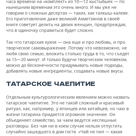
часа времени на «комплект» из 10—12 кыстыбыек — по
нынешним временам это очень много. И мы уже не
говорим о сложных десертах — таких, как талкыш-калеве.
Его приготовление даже великий Ахметзянов в своей
книге советует делить на двоих женщин, предупреждая,
что в одиночку справиться будет сложно.
Так что татарская кухня — она еще и про любовь, и про
творческое самовыражение. Потому что невозможно, не
любя свою семью, вложить столько труда в то, что съедят
за 15—20 минут. И только будучи творческим человеком,
можно до бесконечности придумывать новые подходы,
добавлять новые ингредиенты, создавать новые вкусы.
ТАТАРСКОЕ ЧАЕПИТИЕ
Отдельным культурологическим явлением можно назвать
татарское чаепитие. Это не такой сложный и красивый
ритуал, как, например, у японцев или китайцев, но чаю в
жизни татарина придается огромное значение. Он
объединяет семейство, за чаем ведутся неспешные
разговоры. Без чая ни в коем случае нельзя отпустить
случайно зашедшего в дом гостя. «Чай не пил — какая