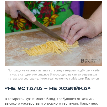
По толщине нарезки лапши в старину свекрови подбирали себе
снох, а сегодня это рядовое блюдо, одно из самых дешевых в
татарском ресторане.
realnoevremya.ru/Максим Платонов
«НЕ УСТАЛА — НЕ ХОЗЯЙКА»
В татарской кухне много блюд, требующих от хозяйки
высокого мастерства и огромного терпения. Например,