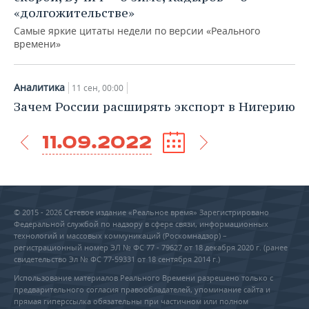
«долгожительстве»
Самые яркие цитаты недели по версии «Реального
времени»
Аналитика
11 сен, 00:00
Зачем России расширять экспорт в Нигерию
11.09.2022
© 2015 - 2026 Сетевое издание «Реальное время» Зарегистрировано
Федеральной службой по надзору в сфере связи, информационных
технологий и массовых коммуникаций (Роскомнадзор) –
регистрационный номер ЭЛ № ФС 77 - 79627 от 18 декабря 2020 г. (ранее
свидетельство Эл № ФС 77-59331 от 18 сентября 2014 г.)
Использование материалов Реального Времени разрешено только с
предварительного согласия правообладателей, упоминание сайта и
прямая гиперссылка обязательны при частичном или полном