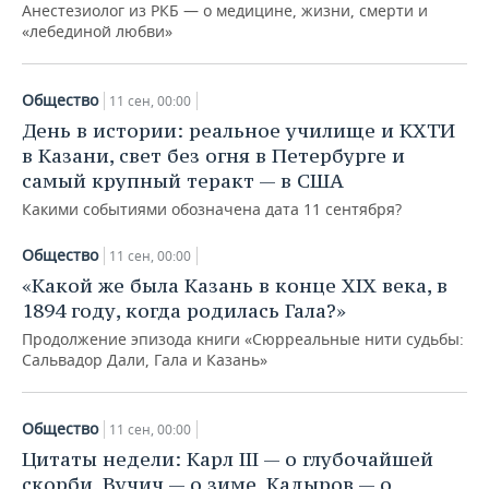
ВОДНЫЕ ВИДЫ СПОРТА
ОБРАЗОВАНИЕ
Анестезиолог из РКБ — о медицине, жизни, смерти и
«лебединой любви»
ХОККЕЙ С МЯЧОМ
ПРОИСШЕСТВИЯ
Общество
11 сен, 00:00
День в истории: реальное училище и КХТИ
в Казани, свет без огня в Петербурге и
самый крупный теракт — в США
Какими событиями обозначена дата 11 сентября?
Общество
11 сен, 00:00
«Какой же была Казань в конце ХIХ века, в
1894 году, когда родилась Гала?»
Продолжение эпизода книги «Сюрреальные нити судьбы:
Сальвадор Дали, Гала и Казань»
Общество
11 сен, 00:00
Цитаты недели: Карл III — о глубочайшей
скорби, Вучич — о зиме, Кадыров — о