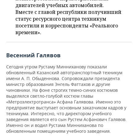
НЕФТЕХИМИЯ
двигателей учебных автомобилей.
РОЗНИЧНАЯ ТОРГОВЛЯ
НОВОСТИ ТЕХНОЛОГИЙ
МЕРОПРИЯТИЯ
Вместе с главой республики получивший
НЕФТЬ
статус ресурсного центра техникум
посетили и корреспонденты «Реального
ТРАНСПОРТ
IT
НОВОСТИ МЕРОПРИЯТИЙ
СПОРТ
ОПК
времени».
УСЛУГИ
МЕДИА
ВЫЕЗДНАЯ РЕДАКЦИЯ
НОВОСТИ СПОРТА
ОБЩЕСТВО
ЭНЕРГЕТИКА
ТЕЛЕКОММУНИКАЦИИ
БИЗНЕС-БРАНЧИ
ФУТБОЛ
НОВОСТИ ОБЩЕСТВА
ФОТОГАЛЕРЕЯ
Весенний Галявов
Сегодня утром Рустаму Минниханову показали
ONLINE-КОНФЕРЕНЦИИ
ХОККЕЙ
ВЛАСТЬ
СЮЖЕТЫ
обновленный Казанский автотранспортный техникум
имени А. П. Обыденнова. Сопровождали президента
ОТКРЫТАЯ ЛЕКЦИЯ
БАСКЕТБОЛ
ИНФРАСТРУКТУРА
СПРАВОЧНИК
министр образования Энгель Фаттахов и другие
чиновники. На фоне строгих темно-синих костюмов
выделялся светло-голубой костюм главы
ВОЛЕЙБОЛ
ИСТОРИЯ
СПИСОК ПЕРСОН
ПОЛНАЯ ВЕРСИЯ
«Метроэлектротранса» Асфана Галявова. Именно это
предприятие выступает основным заказчиком кадров у
КИБЕРСПОРТ
КУЛЬТУРА
СПИСОК КОМПАНИЙ
техникума. Интересно, что директором учебного
заведения является его сын Рустем Асфанович Галявов.
ФИГУРНОЕ КАТАНИЕ
МЕДИЦИНА
Именно он и водил Рустама Минниханова по
обновленным помещениям учебного заведения.