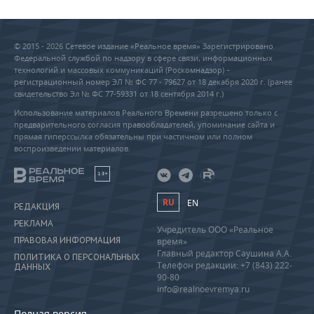
© 2015 - 2026 Сетевое издание «Реальное время» Зарегистрировано
Федеральной службой по надзору в сфере связи, информационных
технологий и массовых коммуникаций (Роскомнадзор) –
регистрационный номер ЭЛ № ФС 77 - 79627 от 18 декабря 2020 г. (ранее
свидетельство Эл № ФС 77-59331 от 18 сентября 2014 г.)
Использование материалов Реального Времени разрешено только с
предварительного согласия правообладателей, упоминание сайта и
прямая гиперссылка обязательны при частичном или полном
воспроизведении материалов.
18+
RU
EN
РЕДАКЦИЯ
РЕКЛАМА
Учредитель ООО «Реальное
ПРАВОВАЯ ИНФОРМАЦИЯ
время»
Главный редактор Саушина А.А.
ПОЛИТИКА О ПЕРСОНАЛЬНЫХ
Телефон редакции: +7 (843) 222-
ДАННЫХ
90-80
info@realnoevremya.ru
Полная версия