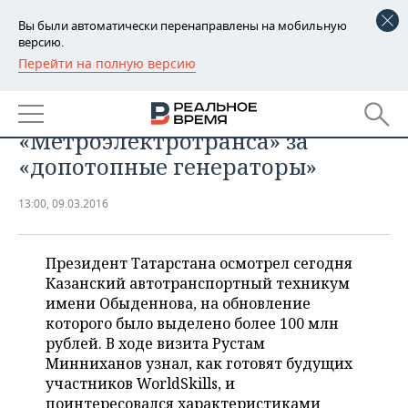
Вы были автоматически перенаправлены на мобильную
версию.
Перейти на полную версию
РЕГИОНЫ
Рустам Минниханов пожурил
БАШКОРТОСТАН
НОВОСТИ
сына главы
«Метроэлектротранса» за
ТАТАРСТАН
АНАЛИТИКА
«допотопные генераторы»
УДМУРТИЯ
НОВОСТИ АНАЛИТИКИ
ЭКОНОМИКА
13:00, 09.03.2016
ДЕКЛАРАЦИИ О ДОХОДАХ
НОВОСТИ ЭКОНОМИКИ
ПРОМЫШЛЕННОСТЬ
Президент Татарстана осмотрел сегодня
КОРОЛИ ГОСЗАКАЗА ПФО
ФИНАНСЫ
НОВОСТИ
НЕДВИЖИМОСТЬ
Казанский автотранспортный техникум
ПРОМЫШЛЕННОСТИ
имени Обыденнова, на обновление
ВУЗЫ ТАТАРСТАНА
БАНКИ
НОВОСТИ НЕДВИЖИМОСТИ
АВТО
которого было выделено более 100 млн
АГРОПРОМ
рублей. В ходе визита Рустам
КОМУ ПРИНАДЛЕЖАТ
БЮДЖЕТ
НОВОСТИ АВТО
БИЗНЕС
Минниханов узнал, как готовят будущих
ТОРГОВЫЕ ЦЕНТРЫ
МАШИНОСТРОЕНИЕ
участников WorldSkills, и
ТАТАРСТАНА
ИНВЕСТИЦИИ
НОВОСТИ БИЗНЕСА
ТЕХНОЛОГИИ
поинтересовался характеристиками