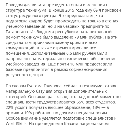
ВОДНЫЕ ВИДЫ СПОРТА
ОБРАЗОВАНИЕ
Поводом для визита президента стали изменения в
структуре техникума. В конце 2015 года ему был присвоен
ХОККЕЙ С МЯЧОМ
ПРОИСШЕСТВИЯ
статус ресурсного центра. Это предполагает, что
подготовка кадров будет происходить не только в стенах
учебного заведения, но и на базовых предприятиях
Татарстана. Из бюджета республики на капитальный
ремонт техникума было выделено 79 млн рублей. На эти
средства там произвели замену кровли и всех
коммуникаций, а также отремонтировали все
помещения. Дополнительные 6,5 млн рублей были
направлены на материально-техническое обеспечение
учебного заведения. Еще почти 18 млн предоставили
базовые предприятия в рамках софинансирования
ресурсного центра.
По словам Рустема Галявова, сейчас в техникуме готовят
материальную базу для открытия дополнительных
категорий. Он также рассказал, что на данный момент по
специальности трудоустраиваются 55% всех студентов.
22% уходят получать высшее образование, 13% — в
армию и 10% работают по другим специальностям.
Особое внимание уделяется подготовке специалистов к
WorldSkills. На прошедшем в Казани национальном