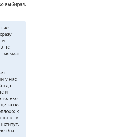
во выбирал,
рные
сразу
— и
в не
— мехмат
ая
и у нас
Когда
ые и
о только
ицина по
плохо: к
ольше: в
нститут.
лся бы