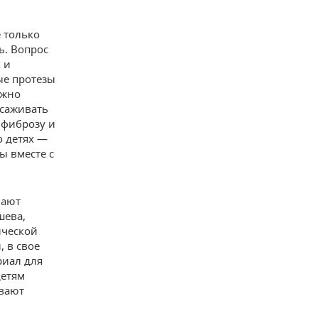
 только
ь. Вопрос
 и
ые протезы
ужно
есаживать
 фиброзу и
о детях —
бы вместе с
вают
шева,
ической
 в свое
риал для
детям
ывают