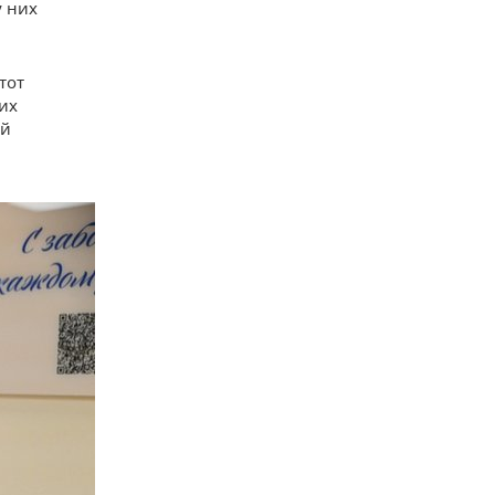
у них
тот
их
ой