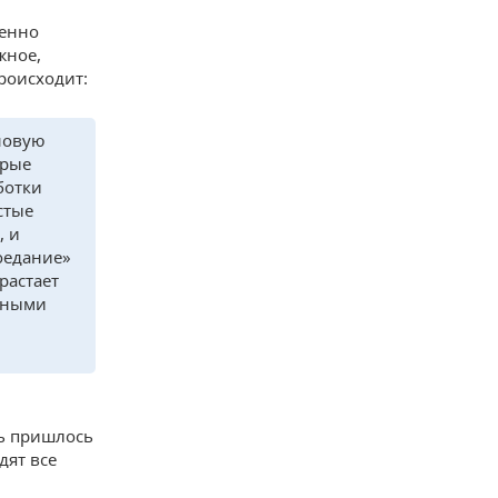
пенно
жное,
роисходит:
еновую
орые
ботки
стые
, и
оедание»
растает
енными
ть пришлось
дят все