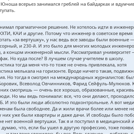
 Юноша всерьез занимался греблей на байдарках и вдумчи
тупать.
нимал прагматичное решение. Не хотелось идти в инжене
КХТИ, КАИ и другие. Потому что инженер в советское время 
отать «за вертушку», у нас ведь все заводы были военные 
сорный, и 230-й. И это было для многих молодых инженеро
, а концом инженерной мысли. Рассматривал университет 
фак. Но куда после? В лучшем случае учителем в школу.
истика тогда меня что-то тоже не очень привлекала, хотя
стика мелькала на горизонте. Вроде ничего такая, подвижн
ия. Но тогда я смотрел на международных журналистов: был
Боровик, Всеволод Овчинников, Фарид Сейфуль-Мулюков. 
 них смотришь — очень все хорошо, образованные, красив
юди. Но мы ведь понимали: все, что они делают, проходил
ГБ. И это были люди абсолютно подконтрольные. А вот мед
менам была свободнее. Да и жили врачи более или менее не
у них уже были квартиры и даже дачи. И свободы было поб
е нет военной вертушки. Так я и поступил в медицинский и
с думаю, что, если бы ушел в другую профессию, тоже появи
 — и там тоже сложилось бы все. Ведь главное — работать с