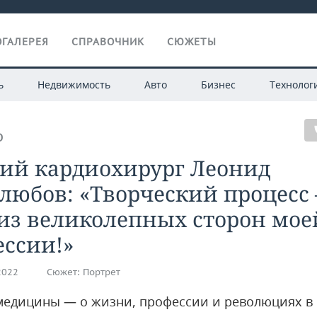
ГАЛЕРЕЯ
СПРАВОЧНИК
СЮЖЕТЫ
ь
Недвижимость
Авто
Бизнес
Технолог
О
кий кардиохирург Леонид
любов: «Творческий процесс
из великолепных сторон мое
ессии!»
2022
Сюжет:
Портрет
медицины — о жизни, профессии и революциях в