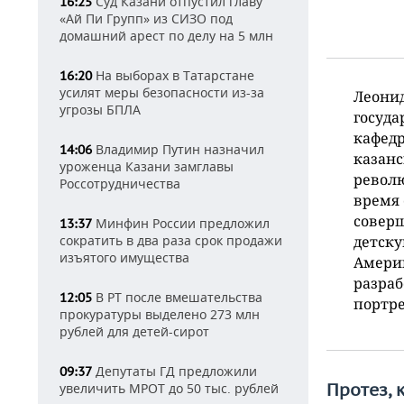
Суд Казани отпустил главу
16:25
«Ай Пи Групп» из СИЗО под
домашний арест по делу на 5 млн
На выборах в Татарстане
16:20
усилят меры безопасности из-за
Леони
угрозы БПЛА
госуда
кафедр
Владимир Путин назначил
14:06
казанс
уроженца Казани замглавы
револю
Россотрудничества
время 
соверш
Минфин России предложил
13:37
сократить в два раза срок продажи
детску
изъятого имущества
Амери
разраб
В РТ после вмешательства
12:05
портре
прокуратуры выделено 273 млн
рублей для детей-сирот
Депутаты ГД предложили
09:37
Протез, 
увеличить МРОТ до 50 тыс. рублей