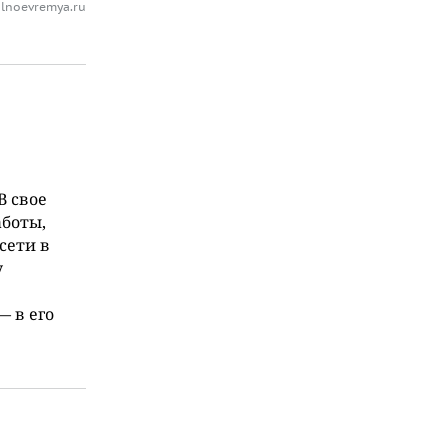
lnoevremya.ru
В свое
аботы,
сети в
у
 в его