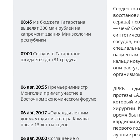
Сердечно-с
восстанови
сердца) не
Из бюджета Татарстана
08:45
выделят 300 млн рублей на
— чем? Сос
капремонт здания Минэкологии
синтетичес
республики
сосудов, н
специальны
Сегодня в Татарстане
07:00
пациентам 
ожидается до +31 градуса
кальцинозу
они растут,
организмом
Премьер-министр
06 авг, 20:53
ДРКБ — еди
Монголии примет участие в
протезы «А
Восточном экономическом форуме
который из
хирургии. 
«Однажды летним
06 авг, 20:17
время был 
днем» уходит из театра Камала
кардиохиру
после 13 лет на сцене
первого го
лучшие рез
Соглашение о
06 авг, 20:00