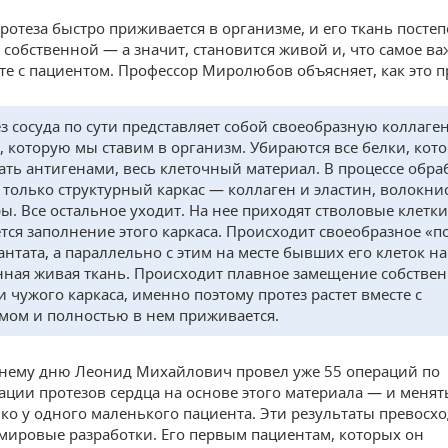
ротеза быстро приживается в организме, и его ткань посте
 собственной — а значит, становится живой и, что самое ва
сте с пациентом. Профессор Миролюбов объясняет, как это п
з сосуда по сути представляет собой своеобразную коллаг
, которую мы ставим в организм. Убираются все белки, кот
тать антигенами, весь клеточный материал. В процессе обра
я только структурный каркас — коллаген и эластин, волокни
ры. Все остальное уходит. На нее приходят стволовые клетки
тся заполнение этого каркаса. Происходит своеобразное «п
антата, а параллельно с этим на месте бывших его клеток на
нная живая ткань. Происходит плавное замещение собств
и чужого каркаса, именно поэтому протез растет вместе с
мом и полностью в нем приживается.
нему дню Леонид Михайлович провел уже 55 операций по
ации протезов сердца на основе этого материала — и меня
ько у одного маленького пациента. Эти результаты превосхо
мировые разработки. Его первым пациентам, которых он