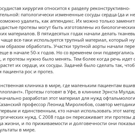
осудистая хирургия относится к разделу реконструктивно-
тельной: патологически измененные сосуды сердца (да и не
возможно удалить, как аппендикс. Их можно только заменит
удистые протезы могут быть изготовлены из биологических
ких материалов. В пятидесятых годах начали делать тканев
о чаще все-таки используется трупный материал, который н
м образом обработать. Участки трупной аорты начали пер
еще в начале 50-х годов. Но со временем они подвергались
, и протезы нужно было менять. Тем более когда речь идет 
 растет их сердце, их сосуды. Задачей было сделать так, что
 пациента рос и протез.
нственная клиника в мире, где маленьким пациентам вши
ллоплант». Протезы готовят в Уфе, в клинике Эрнста Мулда
начально разработал этот материал для нужд офтальмолог
Казанский профессор Леонид Миролюбов, соавтор методики,
первым и единственным, кто начал использовать этот мате
ргических нужд. С 2008 года он пересаживает эти протезы 
да жизни, и по приживаемости и долговечности они показ
ультаты в мире.