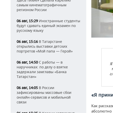
здесь тихие» сделала Карелию
самым кинематографичным
регионом России
Иностранные студенты
06 авг, 15:29
будут сдавать единый экзамен по
русскому языку
В Татарстане
06 авг, 15:16
открылись выставки детских
портретов «Мой папа — Герой»
С работы — в
06 авг, 14:50
Я
наручниках: по делу о взятке
задержали замглавы «Банка
г
Татарстан»
В России
06 авг, 14:05
зафиксированы массовые сбои
«Я прин
онлайн-сервисов и мобильной
связи
Как расска
абсолютно 