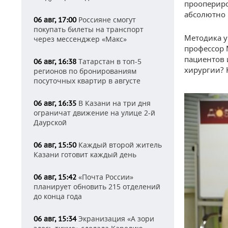
проопериро
абсолютно 
Россияне смогут
06 авг, 17:00
покупать билеты на транспорт
Методика у
через мессенджер «Макс»
профессор 
пациентов 
Татарстан в топ-5
06 авг, 16:38
хирургии? К
регионов по бронированиям
посуточных квартир в августе
В Казани на три дня
06 авг, 16:35
ограничат движение на улице 2-й
Даурской
Каждый второй житель
06 авг, 15:50
Казани готовит каждый день
«Почта России»
06 авг, 15:42
планирует обновить 215 отделений
до конца года
Экранизация «А зори
06 авг, 15:34