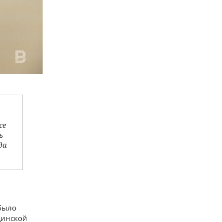
же
ь
да
 было
цинской