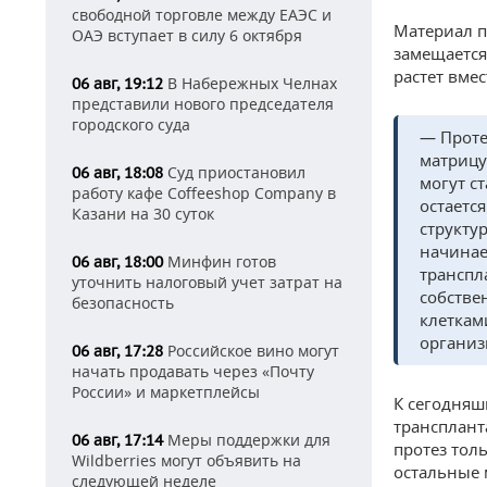
свободной торговле между ЕАЭС и
Материал п
ОАЭ вступает в силу 6 октября
замещается
растет вме
В Набережных Челнах
06 авг, 19:12
представили нового председателя
городского суда
— Проте
матрицу
Суд приостановил
06 авг, 18:08
могут с
работу кафе Coffeeshop Company в
остаетс
Казани на 30 суток
структу
начинае
Минфин готов
06 авг, 18:00
транспл
уточнить налоговый учет затрат на
собстве
безопасность
клеткам
организ
Российское вино могут
06 авг, 17:28
начать продавать через «Почту
России» и маркетплейсы
К сегодняш
трансплант
Меры поддержки для
06 авг, 17:14
протез тол
Wildberries могут объявить на
остальные 
следующей неделе