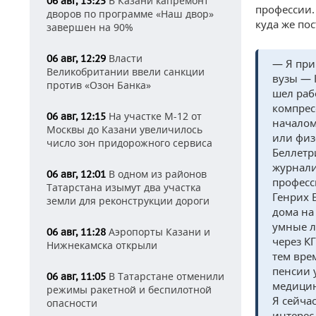
В Казани капремонт
06 авг, 13:25
профессии.
дворов по программе «Наш двор»
куда же пос
завершен на 90%
Власти
06 авг, 12:29
— Я при
Великобритании ввели санкции
вузы — 
против «Озон Банка»
шел раб
компрес
На участке М-12 от
06 авг, 12:15
началом
Москвы до Казани увеличилось
или физ
число зон придорожного сервиса
Беллетр
журнали
В одном из районов
06 авг, 12:01
професс
Татарстана изымут два участка
Генрих 
земли для реконструкции дороги
дома на
умные л
Аэропорты Казани и
06 авг, 11:28
через К
Нижнекамска открыли
тем вре
пенсии 
В Татарстане отменили
06 авг, 11:05
медицин
режимы ракетной и беспилотной
Я сейча
опасности
интерес